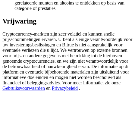
Deposit & Trade BTC to Share 25000 USDT prize pool!
gerelateerde munten en altcoins te ontdekken op basis van
categorie of prestaties.
Vrijwaring
Deposit CASHCAT & Win
Cryptocurrency-markten zijn zeer volatiel en kunnen snelle
Share 500000 CASHCAT prize pool
prijsschommelingen ervaren. U bent als enige verantwoordelijk voor
uw investeringsbeslissingen en Bitrue is niet aansprakelijk voor
eventuele verliezen die u lijdt. We vertrouwen op externe bronnen
voor prijs- en andere gegevens met betrekking tot de hierboven
genoemde cryptocurrencies, en we zijn niet verantwoordelijk voor
Exclusive for BitMart Users
de betrouwbaarheid of nauwkeurigheid ervan. De informatie op dit
platform en eventuele bijbehorende materialen zijn uitsluitend voor
Register & Trade to Win 500,000 USDT
informatieve doeleinden en mogen niet worden beschouwd als
financieel of beleggingsadvies. Voor meer informatie, zie onze
Gebruiksvoorwaarden
en
Privacybeleid
.
Precious Metals Trading Carnival
Trade Gold & Silver · 33,333 USDT Bonus