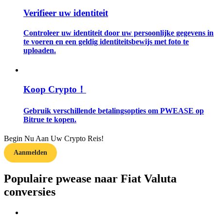
Verifieer uw identiteit
Gids
Controleer uw identiteit door uw persoonlijke gegevens in
Futures-startgids
te voeren en een geldig identiteitsbewijs met foto te
uploaden.
Koop Crypto！
Gebruik verschillende betalingsopties om PWEASE op
Bitrue te kopen.
Handelsstrategieën
Begin Nu Aan Uw Crypto Reis!
Aanmelden
Leer hoe u winstgevend kunt blijven
Populaire pwease naar Fiat Valuta
conversies