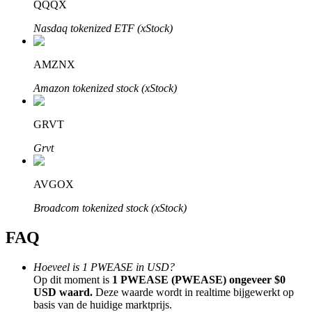
QQQX
Nasdaq tokenized ETF (xStock)
AMZNX
Bitrue-partners
Amazon tokenized stock (xStock)
GRVT
Grvt
AVGOX
Broadcom tokenized stock (xStock)
Bitrue Affiliates
FAQ
Tot 65% commissies!
Hoeveel is 1 PWEASE in USD?
Op dit moment is
1 PWEASE (PWEASE) ongeveer $0
USD waard.
Deze waarde wordt in realtime bijgewerkt op
basis van de huidige marktprijs.