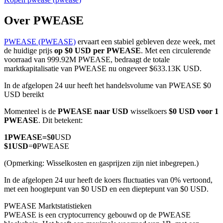
Over PWEASE
PWEASE (PWEASE)
ervaart een stabiel gebleven deze week, met
COIN-M-futures
de huidige prijs
op $0 USD per PWEASE
. Met een circulerende
voorraad van 999.92M PWEASE, bedraagt de totale
Cryptocurrency-futures
marktkapitalisatie van PWEASE nu ongeveer $633.13K USD.
In de afgelopen 24 uur heeft het handelsvolume van PWEASE $0
USD bereikt
TradFi
Momenteel is de
PWEASE naar USD
wisselkoers
$0 USD voor 1
Derivaten voor aandelen, forex, edelmetalen en grondstoffen
PWEASE
. Dit betekent:
1
PWEASE
=
$
0
USD
$
1
USD
=
0
PWEASE
(Opmerking: Wisselkosten en gasprijzen zijn niet inbegrepen.)
In de afgelopen 24 uur heeft de koers fluctuaties van 0% vertoond,
met een hoogtepunt van $0 USD en een dieptepunt van $0 USD.
PWEASE Marktstatistieken
PWEASE is een cryptocurrency gebouwd op de PWEASE
USDC-futures