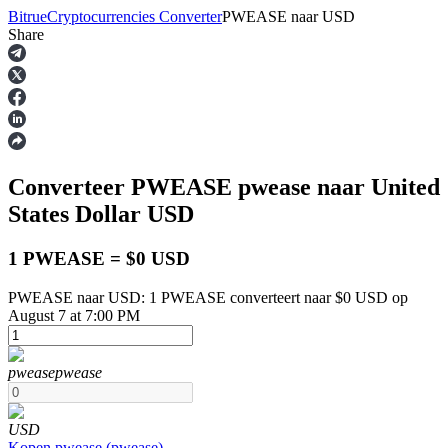
Bitrue
Cryptocurrencies Converter
PWEASE
naar
USD
Share
Termijncontracten
Converteer PWEASE
pwease
naar United
States Dollar
USD
1 PWEASE = $0 USD
PWEASE naar USD: 1 PWEASE converteert naar $0 USD op
USDT-futures
August 7 at 7:00 PM
Futures met USDT als onderpand
pwease
pwease
USD
Kopen
pwease
(
pwease
)