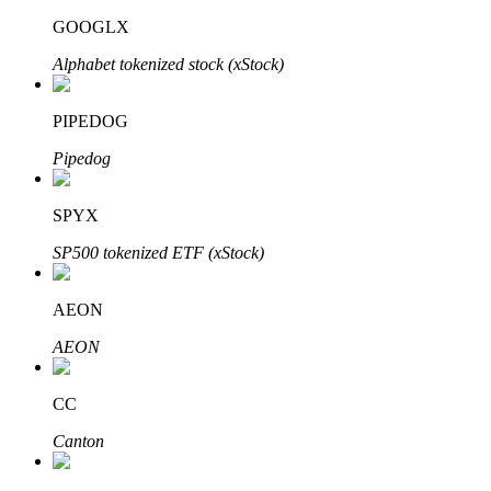
GOOGLX
Alphabet tokenized stock (xStock)
Auto Invest
PIPEDOG
Grijp langetermijnwinst en flexibele belangen
Pipedog
SPYX
SP500 tokenized ETF (xStock)
AEON
AEON
Leer staken
Meer informatie over het verdienen van passief inkomen
CC
Bitrue
AI
Canton