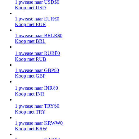
1
pwease
naar
USD
$
0
Koop met USD
Verdienen
1
pwease
naar
EUR
€
0
Koop met EUR
1
pwease
naar
BRL
R$
0
Koop met BRL
1
pwease
naar
RUB
₽
0
Koop met RUB
1
pwease
naar
GBP
£
0
Koop met GBP
Macht varkentje
Verdien dagelijks competitieve beloningen
1
pwease
naar
INR
₹
0
Koop met INR
1
pwease
naar
TRY
₺
0
Koop met TRY
1
pwease
naar
KRW
₩
0
Koop met KRW