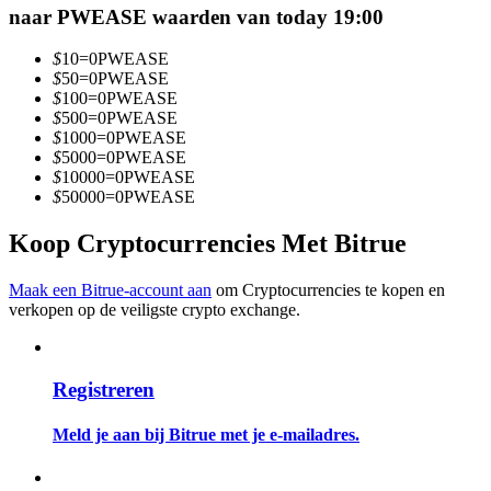
naar PWEASE waarden van today 19:00
Word een Copy Trader
Geniet van winstdeling en copy trading commissies
$
10
=
0
PWEASE
$
50
=
0
PWEASE
$
100
=
0
PWEASE
$
500
=
0
PWEASE
$
1000
=
0
PWEASE
$
5000
=
0
PWEASE
$
10000
=
0
PWEASE
$
50000
=
0
PWEASE
Koop Cryptocurrencies Met Bitrue
Informatie
Maak een Bitrue-account aan
om Cryptocurrencies te kopen en
verkopen op de veiligste crypto exchange.
Big data-analyse inclusief handelsinformatie, enz.
Registreren
Meld je aan bij Bitrue met je e-mailadres.