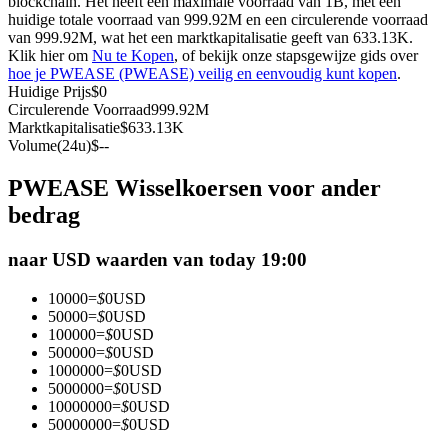
blockchain. Het heeft een maximale voorraad van 1B, met een
huidige totale voorraad van 999.92M en een circulerende voorraad
Futures met USDC als onderpand
van 999.92M, wat het een marktkapitalisatie geeft van 633.13K.
Klik hier om
Nu te Kopen
, of bekijk onze stapsgewijze gids over
hoe je PWEASE (PWEASE) veilig en eenvoudig kunt kopen
.
Huidige Prijs
$
0
Circulerende Voorraad
999.92M
Marktkapitalisatie
$
633.13K
Volume(24u)
$
--
PWEASE Wisselkoersen voor ander
bedrag
Kopiëren Handel
naar USD waarden van today 19:00
Sluit je aan bij top traders
10000
=
$
0
USD
50000
=
$
0
USD
100000
=
$
0
USD
500000
=
$
0
USD
1000000
=
$
0
USD
5000000
=
$
0
USD
10000000
=
$
0
USD
50000000
=
$
0
USD