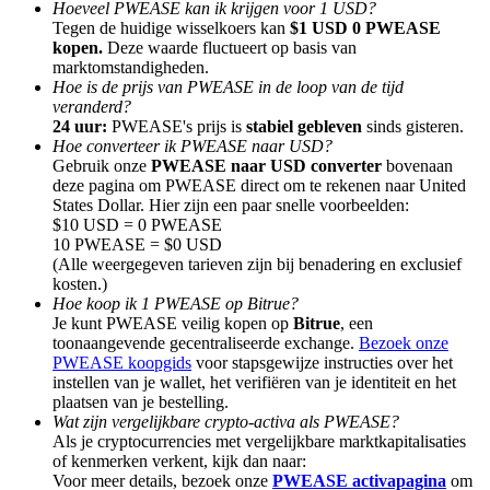
Hoeveel PWEASE kan ik krijgen voor 1 USD?
Tegen de huidige wisselkoers kan
$1 USD 0 PWEASE
kopen.
Deze waarde fluctueert op basis van
marktomstandigheden.
Hoe is de prijs van PWEASE in de loop van de tijd
veranderd?
Doorverwijzing
24 uur:
PWEASE's prijs is
stabiel gebleven
sinds gisteren.
Hoe converteer ik PWEASE naar USD?
Nodig een vriend uit om contante beloningen te ontvangen
Gebruik onze
PWEASE naar USD converter
bovenaan
deze pagina om PWEASE direct om te rekenen naar United
BTC Welcome Rewards
States Dollar. Hier zijn een paar snelle voorbeelden:
$10 USD = 0 PWEASE
10 PWEASE = $0 USD
(Alle weergegeven tarieven zijn bij benadering en exclusief
kosten.)
Hoe koop ik 1 PWEASE op Bitrue?
Je kunt PWEASE veilig kopen op
Bitrue
, een
toonaangevende gecentraliseerde exchange.
Bezoek onze
PWEASE koopgids
voor stapsgewijze instructies over het
instellen van je wallet, het verifiëren van je identiteit en het
plaatsen van je bestelling.
Wat zijn vergelijkbare crypto-activa als PWEASE?
Als je cryptocurrencies met vergelijkbare marktkapitalisaties
of kenmerken verkent, kijk dan naar:
BTC Welcome Rewards
Voor meer details, bezoek onze
PWEASE activapagina
om