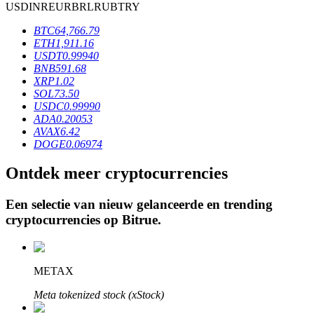
USD
INR
EUR
BRL
RUB
TRY
BTC
64,766.79
ETH
1,911.16
BTR-vergrendelingen
USDT
0.99940
BNB
591.68
Exclusieve beleggingen voor BTR-houders
XRP
1.02
SOL
73.50
USDC
0.99990
ADA
0.20053
AVAX
6.42
DOGE
0.06974
Ontdek meer cryptocurrencies
Een selectie van nieuw gelanceerde en trending
Leningen
cryptocurrencies op
Bitrue
.
Door crypto ondersteunde leenservice
METAX
Meta tokenized stock (xStock)