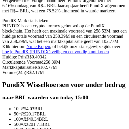
Vergeleken met vorige maand heeft PundiX afgenomen met
6.16%.omlaag van R$-- BRL.
Jaar-op-jaar heeft PundiX afgenomen
Futures met USDC als onderpand
met R$-- BRL, wat een 75.52% afnemend in waarde markeert.
PundiX Marktstatistieken
PUNDIX is een cryptocurrency gebouwd op de PundiX
blockchain. Het heeft een maximale voorraad van 258.53M, met een
huidige totale voorraad van 258.39M en een circulerende voorraad
van 258.39M, wat het een marktkapitalisatie geeft van 102.77M.
Klik hier om
Nu te Kopen
, of bekijk onze stapsgewijze gids over
hoe je PundiX (PUNDIX) veilig en eenvoudig kunt kopen
.
Huidige Prijs
R$
0.40342
Circulerende Voorraad
258.39M
Kopiëren Handel
Marktkapitalisatie
R$
102.77M
Volume(24u)
R$
2.17M
Sluit je aan bij top traders
PundiX Wisselkoersen voor ander bedrag
naar BRL waarden van today 15:00
10
=
R$
4.03
BRL
50
=
R$
20.17
BRL
100
=
R$
40.34
BRL
500
=
R$
201.71
BRL