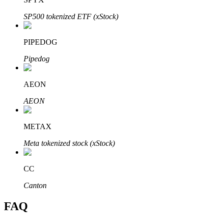
SP500 tokenized ETF (xStock)
PIPEDOG
Bitrue-partners
Pipedog
AEON
AEON
METAX
Meta tokenized stock (xStock)
Bitrue Affiliates
CC
Tot 65% commissies!
Canton
FAQ