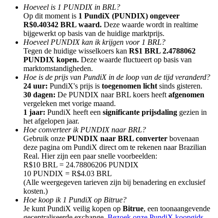
Hoeveel is 1 PUNDIX in BRL?
Op dit moment is
1 PundiX (PUNDIX) ongeveer
R$0.40342 BRL waard.
Deze waarde wordt in realtime
bijgewerkt op basis van de huidige marktprijs.
Hoeveel PUNDIX kan ik krijgen voor 1 BRL?
Tegen de huidige wisselkoers kan
R$1 BRL 2.4788062
Doorverwijzing
PUNDIX kopen.
Deze waarde fluctueert op basis van
marktomstandigheden.
Nodig een vriend uit om contante beloningen te ontvangen
Hoe is de prijs van PundiX in de loop van de tijd veranderd?
24 uur:
PundiX's prijs is
toegenomen licht
sinds gisteren.
BTC Welcome Rewards
30 dagen:
De PUNDIX naar BRL koers heeft
afgenomen
vergeleken met vorige maand.
1 jaar:
PundiX heeft een
significante prijsdaling
gezien in
het afgelopen jaar.
Hoe converteer ik PUNDIX naar BRL?
Gebruik onze
PUNDIX naar BRL converter
bovenaan
deze pagina om PundiX direct om te rekenen naar Brazilian
Real. Hier zijn een paar snelle voorbeelden:
R$10 BRL = 24.78806206 PUNDIX
10 PUNDIX = R$4.03 BRL
(Alle weergegeven tarieven zijn bij benadering en exclusief
kosten.)
Hoe koop ik 1 PundiX op Bitrue?
BTC Welcome Rewards
Je kunt PundiX veilig kopen op
Bitrue
, een toonaangevende
gecentraliseerde exchange.
Bezoek onze PundiX koopgids