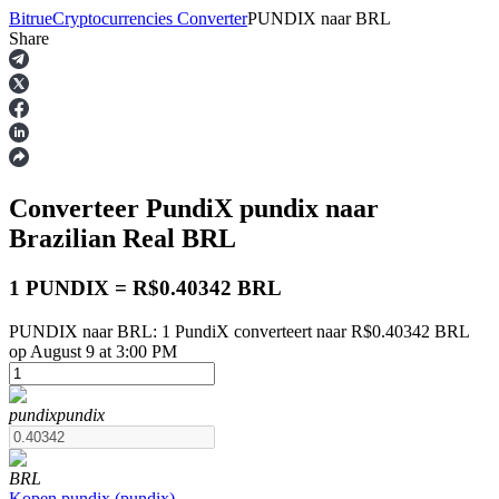
Bitrue
Cryptocurrencies Converter
PUNDIX
naar
BRL
Share
Termijncontracten
Converteer PundiX
pundix
naar
Brazilian Real
BRL
1 PUNDIX = R$0.40342 BRL
PUNDIX naar BRL: 1 PundiX converteert naar R$0.40342 BRL
USDT-futures
op August 9 at 3:00 PM
Futures met USDT als onderpand
pundix
pundix
BRL
Kopen
pundix
(
pundix
)