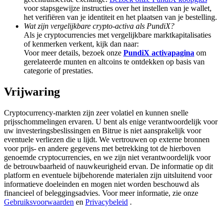
Deposit & Trade BTC to Share 25000 USDT prize pool!
voor stapsgewijze instructies over het instellen van je wallet,
het verifiëren van je identiteit en het plaatsen van je bestelling.
Wat zijn vergelijkbare crypto-activa als PundiX?
Als je cryptocurrencies met vergelijkbare marktkapitalisaties
of kenmerken verkent, kijk dan naar:
Deposit CASHCAT & Win
Voor meer details, bezoek onze
PundiX activapagina
om
gerelateerde munten en altcoins te ontdekken op basis van
Share 500000 CASHCAT prize pool
categorie of prestaties.
Vrijwaring
Exclusive for BitMart Users
Cryptocurrency-markten zijn zeer volatiel en kunnen snelle
prijsschommelingen ervaren. U bent als enige verantwoordelijk voor
Register & Trade to Win 500,000 USDT
uw investeringsbeslissingen en Bitrue is niet aansprakelijk voor
eventuele verliezen die u lijdt. We vertrouwen op externe bronnen
voor prijs- en andere gegevens met betrekking tot de hierboven
genoemde cryptocurrencies, en we zijn niet verantwoordelijk voor
Precious Metals Trading Carnival
de betrouwbaarheid of nauwkeurigheid ervan. De informatie op dit
platform en eventuele bijbehorende materialen zijn uitsluitend voor
Trade Gold & Silver · 33,333 USDT Bonus
informatieve doeleinden en mogen niet worden beschouwd als
financieel of beleggingsadvies. Voor meer informatie, zie onze
Gebruiksvoorwaarden
en
Privacybeleid
.