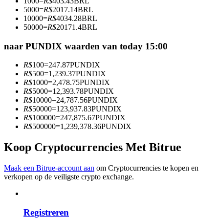
1000
=
R$
403.43
BRL
Word een Copy Trader
5000
=
R$
2017.14
BRL
10000
=
R$
4034.28
BRL
Geniet van winstdeling en copy trading commissies
50000
=
R$
20171.4
BRL
naar PUNDIX waarden van today 15:00
R$
100
=
247.87
PUNDIX
R$
500
=
1,239.37
PUNDIX
R$
1000
=
2,478.75
PUNDIX
R$
5000
=
12,393.78
PUNDIX
R$
10000
=
24,787.56
PUNDIX
R$
50000
=
123,937.83
PUNDIX
R$
100000
=
247,875.67
PUNDIX
Informatie
R$
500000
=
1,239,378.36
PUNDIX
Big data-analyse inclusief handelsinformatie, enz.
Koop Cryptocurrencies Met Bitrue
Maak een Bitrue-account aan
om Cryptocurrencies te kopen en
verkopen op de veiligste crypto exchange.
Registreren