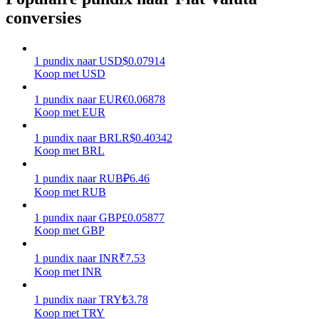
conversies
Verdienen
1
pundix
naar
USD
$
0.07914
Koop met USD
1
pundix
naar
EUR
€
0.06878
Koop met EUR
1
pundix
naar
BRL
R$
0.40342
Koop met BRL
Macht varkentje
1
pundix
naar
RUB
₽
6.46
Koop met RUB
Verdien dagelijks competitieve beloningen
1
pundix
naar
GBP
£
0.05877
Koop met GBP
1
pundix
naar
INR
₹
7.53
Koop met INR
1
pundix
naar
TRY
₺
3.78
Koop met TRY