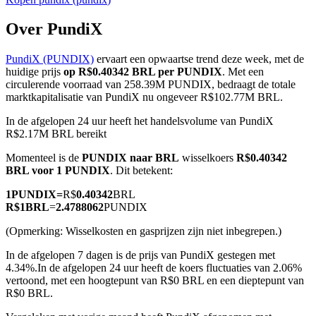
Over PundiX
PundiX (PUNDIX)
ervaart een opwaartse trend deze week, met de
COIN-M-futures
huidige prijs
op R$0.40342 BRL per PUNDIX
. Met een
circulerende voorraad van 258.39M PUNDIX, bedraagt de totale
Cryptocurrency-futures
marktkapitalisatie van PundiX nu ongeveer R$102.77M BRL.
In de afgelopen 24 uur heeft het handelsvolume van PundiX
R$2.17M BRL bereikt
TradFi
Momenteel is de
PUNDIX naar BRL
wisselkoers
R$0.40342
Derivaten voor aandelen, forex, edelmetalen en grondstoffen
BRL voor 1 PUNDIX
. Dit betekent:
1
PUNDIX
=
R$
0.40342
BRL
R$
1
BRL
=
2.4788062
PUNDIX
(Opmerking: Wisselkosten en gasprijzen zijn niet inbegrepen.)
In de afgelopen 7 dagen is de prijs van PundiX gestegen met
4.34%.
In de afgelopen 24 uur heeft de koers fluctuaties van 2.06%
vertoond, met een hoogtepunt van R$0 BRL en een dieptepunt van
R$0 BRL.
USDC-futures