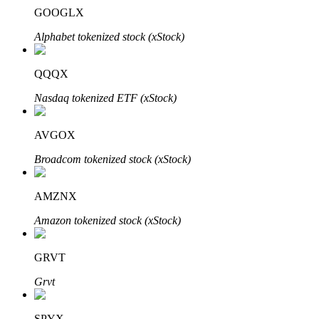
GOOGLX
Alphabet tokenized stock (xStock)
Auto Invest
QQQX
Grijp langetermijnwinst en flexibele belangen
Nasdaq tokenized ETF (xStock)
AVGOX
Broadcom tokenized stock (xStock)
AMZNX
Amazon tokenized stock (xStock)
Leer staken
GRVT
Meer informatie over het verdienen van passief inkomen
Grvt
Bitrue
AI
SPYX