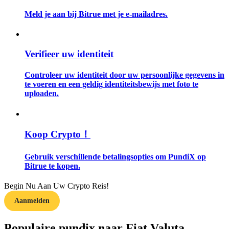
Meld je aan bij Bitrue met je e-mailadres.
Gids
Futures-startgids
Verifieer uw identiteit
Controleer uw identiteit door uw persoonlijke gegevens in
te voeren en een geldig identiteitsbewijs met foto te
uploaden.
Koop Crypto！
Handelsstrategieën
Gebruik verschillende betalingsopties om PundiX op
Leer hoe u winstgevend kunt blijven
Bitrue te kopen.
Begin Nu Aan Uw Crypto Reis!
Aanmelden
Populaire pundix naar Fiat Valuta