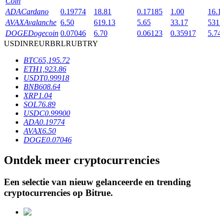
Coin
ADA
Cardano
0.19774
18.81
0.17185
1.00
16.
AVAX
Avalanche
6.50
619.13
5.65
33.17
531
BTR-vergrendelingen
DOGE
Dogecoin
0.07046
6.70
0.06123
0.35917
5.7
USD
INR
EUR
BRL
RUB
TRY
Exclusieve beleggingen voor BTR-houders
BTC
65,195.72
ETH
1,923.86
USDT
0.99918
BNB
608.64
XRP
1.04
SOL
76.89
USDC
0.99900
ADA
0.19774
AVAX
6.50
DOGE
0.07046
Leningen
Ontdek meer cryptocurrencies
Door crypto ondersteunde leenservice
Een selectie van nieuw gelanceerde en trending
cryptocurrencies op
Bitrue
.