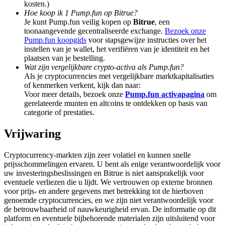
kosten.)
Share 500000 CASHCAT prize pool
Hoe koop ik 1 Pump.fun op Bitrue?
Je kunt Pump.fun veilig kopen op
Bitrue
, een
toonaangevende gecentraliseerde exchange.
Bezoek onze
Pump.fun koopgids
voor stapsgewijze instructies over het
Exclusive for BitMart Users
instellen van je wallet, het verifiëren van je identiteit en het
plaatsen van je bestelling.
Register & Trade to Win 500,000 USDT
Wat zijn vergelijkbare crypto-activa als Pump.fun?
Als je cryptocurrencies met vergelijkbare marktkapitalisaties
of kenmerken verkent, kijk dan naar:
Voor meer details, bezoek onze
Pump.fun activapagina
om
gerelateerde munten en altcoins te ontdekken op basis van
Precious Metals Trading Carnival
categorie of prestaties.
Trade Gold & Silver · 33,333 USDT Bonus
Vrijwaring
Cryptocurrency-markten zijn zeer volatiel en kunnen snelle
prijsschommelingen ervaren. U bent als enige verantwoordelijk voor
USDT New User Exclusive 10% APR
uw investeringsbeslissingen en Bitrue is niet aansprakelijk voor
eventuele verliezen die u lijdt. We vertrouwen op externe bronnen
USDT Flexible Staking | Daily Rewards
voor prijs- en andere gegevens met betrekking tot de hierboven
genoemde cryptocurrencies, en we zijn niet verantwoordelijk voor
de betrouwbaarheid of nauwkeurigheid ervan. De informatie op dit
platform en eventuele bijbehorende materialen zijn uitsluitend voor