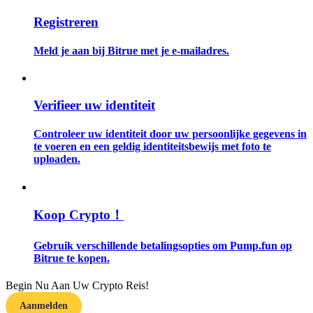
Registreren
Gids
Meld je aan bij Bitrue met je e-mailadres.
Futures-startgids
Verifieer uw identiteit
Controleer uw identiteit door uw persoonlijke gegevens in
te voeren en een geldig identiteitsbewijs met foto te
uploaden.
Handelsstrategieën
Koop Crypto！
Leer hoe u winstgevend kunt blijven
Gebruik verschillende betalingsopties om Pump.fun op
Bitrue te kopen.
Begin Nu Aan Uw Crypto Reis!
Aanmelden