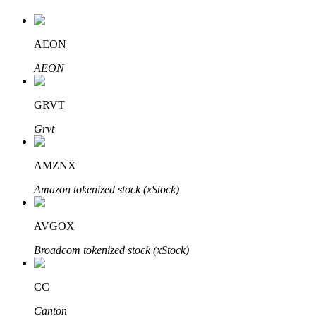
AEON
Auto Invest
AEON
Grijp langetermijnwinst en flexibele belangen
GRVT
Grvt
AMZNX
Amazon tokenized stock (xStock)
AVGOX
Leer staken
Broadcom tokenized stock (xStock)
Meer informatie over het verdienen van passief inkomen
Bitrue
AI
CC
Canton