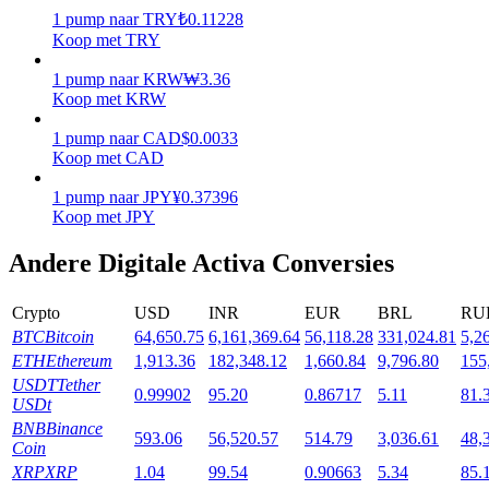
1
pump
naar
TRY
₺
0.11228
Uitzetten
Koop met TRY
Hoog rendement en directe toegang
1
pump
naar
KRW
₩
3.36
Koop met KRW
1
pump
naar
CAD
$
0.0033
Koop met CAD
1
pump
naar
JPY
¥
0.37396
Koop met JPY
Andere Digitale Activa Conversies
Launchpool
Crypto
USD
INR
EUR
BRL
RU
Flexibel staken om populaire tokens te verdienen.
BTC
Bitcoin
64,650.75
6,161,369.64
56,118.28
331,024.81
5,2
ETH
Ethereum
1,913.36
182,348.12
1,660.84
9,796.80
155
USDT
Tether
0.99902
95.20
0.86717
5.11
81.
USDt
BNB
Binance
593.06
56,520.57
514.79
3,036.61
48,
Coin
XRP
XRP
1.04
99.54
0.90663
5.34
85.