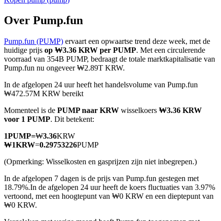
Over Pump.fun
Pump.fun (PUMP)
ervaart een opwaartse trend deze week, met de
COIN-M-futures
huidige prijs
op ₩3.36 KRW per PUMP
. Met een circulerende
voorraad van 354B PUMP, bedraagt de totale marktkapitalisatie van
Cryptocurrency-futures
Pump.fun nu ongeveer ₩2.89T KRW.
In de afgelopen 24 uur heeft het handelsvolume van Pump.fun
₩472.57M KRW bereikt
TradFi
Momenteel is de
PUMP naar KRW
wisselkoers
₩3.36 KRW
Derivaten voor aandelen, forex, edelmetalen en grondstoffen
voor 1 PUMP
. Dit betekent:
1
PUMP
=
₩
3.36
KRW
₩
1
KRW
=
0.29753226
PUMP
(Opmerking: Wisselkosten en gasprijzen zijn niet inbegrepen.)
In de afgelopen 7 dagen is de prijs van Pump.fun gestegen met
18.79%.
In de afgelopen 24 uur heeft de koers fluctuaties van 3.97%
vertoond, met een hoogtepunt van ₩0 KRW en een dieptepunt van
₩0 KRW.
USDC-futures