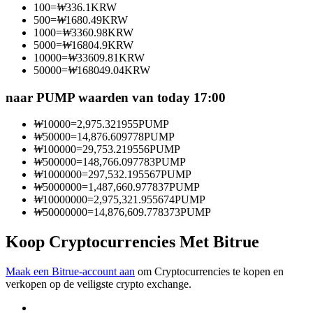
100
=
₩
336.1
KRW
Word een Copy Trader
500
=
₩
1680.49
KRW
1000
=
₩
3360.98
KRW
Geniet van winstdeling en copy trading commissies
5000
=
₩
16804.9
KRW
10000
=
₩
33609.81
KRW
50000
=
₩
168049.04
KRW
naar PUMP waarden van today 17:00
₩
10000
=
2,975.321955
PUMP
₩
50000
=
14,876.609778
PUMP
₩
100000
=
29,753.219556
PUMP
₩
500000
=
148,766.097783
PUMP
₩
1000000
=
297,532.195567
PUMP
Informatie
₩
5000000
=
1,487,660.977837
PUMP
₩
10000000
=
2,975,321.955674
PUMP
Big data-analyse inclusief handelsinformatie, enz.
₩
50000000
=
14,876,609.778373
PUMP
Koop Cryptocurrencies Met Bitrue
Maak een Bitrue-account aan
om Cryptocurrencies te kopen en
verkopen op de veiligste crypto exchange.