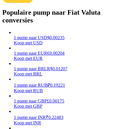
Verdienen
Populaire pump naar Fiat Valuta
conversies
1
pump
naar
USD
$
0.00235
Koop met USD
1
pump
naar
EUR
€
0.00204
Koop met EUR
1
pump
naar
BRL
R$
0.01207
Macht varkentje
Koop met BRL
Verdien dagelijks competitieve beloningen
1
pump
naar
RUB
₽
0.19221
Koop met RUB
1
pump
naar
GBP
£
0.00175
Koop met GBP
1
pump
naar
INR
₹
0.22483
Koop met INR