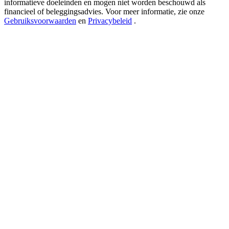
informatieve doeleinden en mogen niet worden beschouwd als
New Listing Futures Fest
financieel of beleggingsadvies. Voor meer informatie, zie onze
Trade New Futures, Win 200,000 USDT
Gebruiksvoorwaarden
en
Privacybeleid
.
Crypto World Cup 2026: Grand Finale
77,777+3k Rewards
Meer evenementen
Win prijzen en exclusieve beloningen
Log in
Aanmelden