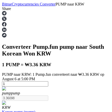
Bitrue
Cryptocurrencies Converter
PUMP
naar
KRW
Share
Termijncontracten
Converteer Pump.fun
pump
naar South
Korean Won
KRW
1 PUMP = ₩3.36 KRW
PUMP naar KRW: 1 Pump.fun converteert naar ₩3.36 KRW op
USDT-futures
August 6 at 5:00 PM
Futures met USDT als onderpand
pump
pump
KRW
Kopen
pump
(
pump
)