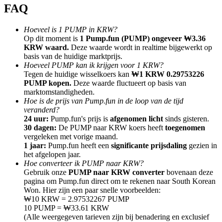
FAQ
Hoeveel is 1 PUMP in KRW?
Op dit moment is
1 Pump.fun (PUMP) ongeveer ₩3.36
KRW waard.
Deze waarde wordt in realtime bijgewerkt op
basis van de huidige marktprijs.
Doorverwijzing
Hoeveel PUMP kan ik krijgen voor 1 KRW?
Nodig een vriend uit om contante beloningen te ontvangen
Tegen de huidige wisselkoers kan
₩1 KRW 0.29753226
PUMP kopen.
Deze waarde fluctueert op basis van
Deposit CASHCAT & Win
marktomstandigheden.
Hoe is de prijs van Pump.fun in de loop van de tijd
veranderd?
24 uur:
Pump.fun's prijs is
afgenomen licht
sinds gisteren.
30 dagen:
De PUMP naar KRW koers heeft
toegenomen
vergeleken met vorige maand.
1 jaar:
Pump.fun heeft een
significante prijsdaling
gezien in
het afgelopen jaar.
Hoe converteer ik PUMP naar KRW?
Gebruik onze
PUMP naar KRW converter
bovenaan deze
pagina om Pump.fun direct om te rekenen naar South Korean
Won. Hier zijn een paar snelle voorbeelden:
₩10 KRW = 2.97532267 PUMP
10 PUMP = ₩33.61 KRW
Deposit CASHCAT & Win
(Alle weergegeven tarieven zijn bij benadering en exclusief