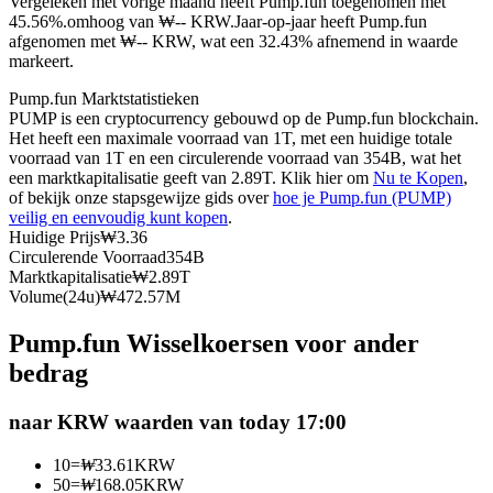
Vergeleken met vorige maand heeft Pump.fun toegenomen met
45.56%.omhoog van ₩-- KRW.
Jaar-op-jaar heeft Pump.fun
Futures met USDC als onderpand
afgenomen met ₩-- KRW, wat een 32.43% afnemend in waarde
markeert.
Pump.fun Marktstatistieken
PUMP is een cryptocurrency gebouwd op de Pump.fun blockchain.
Het heeft een maximale voorraad van 1T, met een huidige totale
voorraad van 1T en een circulerende voorraad van 354B, wat het
een marktkapitalisatie geeft van 2.89T. Klik hier om
Nu te Kopen
,
of bekijk onze stapsgewijze gids over
hoe je Pump.fun (PUMP)
veilig en eenvoudig kunt kopen
.
Huidige Prijs
₩
3.36
Kopiëren Handel
Circulerende Voorraad
354B
Marktkapitalisatie
₩
2.89T
Sluit je aan bij top traders
Volume(24u)
₩
472.57M
Pump.fun Wisselkoersen voor ander
bedrag
naar KRW waarden van today 17:00
10
=
₩
33.61
KRW
50
=
₩
168.05
KRW