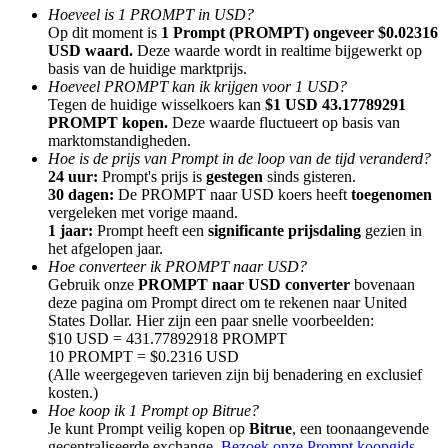
Hoeveel is 1 PROMPT in USD?
Op dit moment is
1 Prompt (PROMPT) ongeveer $0.02316
USD waard.
Deze waarde wordt in realtime bijgewerkt op
basis van de huidige marktprijs.
Hoeveel PROMPT kan ik krijgen voor 1 USD?
Tegen de huidige wisselkoers kan
$1 USD 43.17789291
Doorverwijzing
PROMPT kopen.
Deze waarde fluctueert op basis van
marktomstandigheden.
Nodig een vriend uit om contante beloningen te ontvangen
Hoe is de prijs van Prompt in de loop van de tijd veranderd?
24 uur:
Prompt's prijs is
gestegen
sinds gisteren.
BTC Welcome Rewards
30 dagen:
De PROMPT naar USD koers heeft
toegenomen
vergeleken met vorige maand.
1 jaar:
Prompt heeft een
significante prijsdaling
gezien in
het afgelopen jaar.
Hoe converteer ik PROMPT naar USD?
Gebruik onze
PROMPT naar USD converter
bovenaan
deze pagina om Prompt direct om te rekenen naar United
States Dollar. Hier zijn een paar snelle voorbeelden:
$10 USD = 431.77892918 PROMPT
10 PROMPT = $0.2316 USD
(Alle weergegeven tarieven zijn bij benadering en exclusief
kosten.)
Hoe koop ik 1 Prompt op Bitrue?
BTC Welcome Rewards
Je kunt Prompt veilig kopen op
Bitrue
, een toonaangevende
gecentraliseerde exchange.
Bezoek onze Prompt koopgids