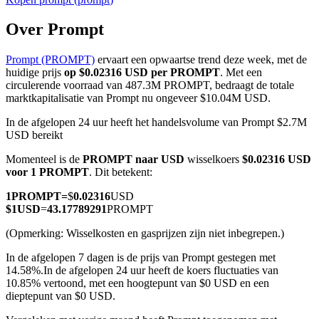
Over Prompt
Prompt (PROMPT)
ervaart een opwaartse trend deze week, met de
COIN-M-futures
huidige prijs
op $0.02316 USD per PROMPT
. Met een
circulerende voorraad van 487.3M PROMPT, bedraagt de totale
Cryptocurrency-futures
marktkapitalisatie van Prompt nu ongeveer $10.04M USD.
In de afgelopen 24 uur heeft het handelsvolume van Prompt $2.7M
USD bereikt
TradFi
Momenteel is de
PROMPT naar USD
wisselkoers
$0.02316 USD
Derivaten voor aandelen, forex, edelmetalen en grondstoffen
voor 1 PROMPT
. Dit betekent:
1
PROMPT
=
$
0.02316
USD
$
1
USD
=
43.17789291
PROMPT
(Opmerking: Wisselkosten en gasprijzen zijn niet inbegrepen.)
In de afgelopen 7 dagen is de prijs van Prompt gestegen met
14.58%.
In de afgelopen 24 uur heeft de koers fluctuaties van
10.85% vertoond, met een hoogtepunt van $0 USD en een
dieptepunt van $0 USD.
USDC-futures