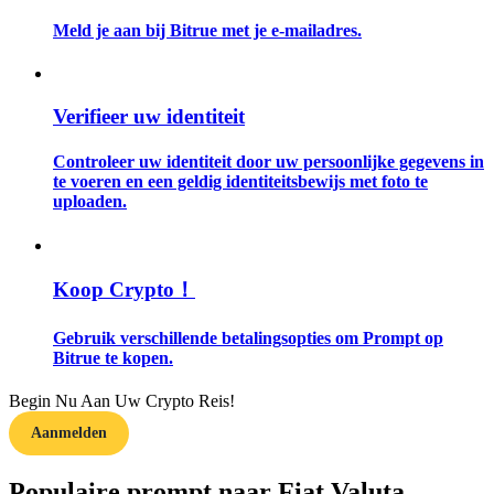
Meld je aan bij Bitrue met je e-mailadres.
Gids
Futures-startgids
Verifieer uw identiteit
Controleer uw identiteit door uw persoonlijke gegevens in
te voeren en een geldig identiteitsbewijs met foto te
uploaden.
Koop Crypto！
Handelsstrategieën
Gebruik verschillende betalingsopties om Prompt op
Leer hoe u winstgevend kunt blijven
Bitrue te kopen.
Begin Nu Aan Uw Crypto Reis!
Aanmelden
Populaire prompt naar Fiat Valuta