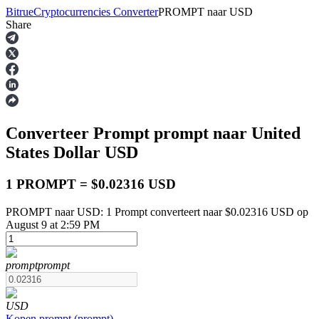
Bitrue
Cryptocurrencies Converter
PROMPT
naar
USD
Share
Termijncontracten
Converteer Prompt
prompt
naar United
States Dollar
USD
1 PROMPT = $0.02316 USD
PROMPT naar USD: 1 Prompt converteert naar $0.02316 USD op
USDT-futures
August 9 at 2:59 PM
Futures met USDT als onderpand
prompt
prompt
USD
Kopen
prompt
(
prompt
)