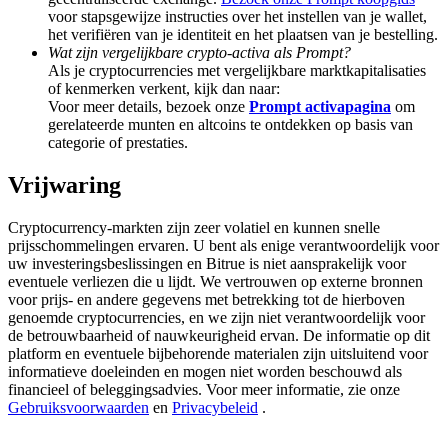
Deposit & Trade BTC to Share 25000 USDT prize pool!
voor stapsgewijze instructies over het instellen van je wallet,
het verifiëren van je identiteit en het plaatsen van je bestelling.
Wat zijn vergelijkbare crypto-activa als Prompt?
Als je cryptocurrencies met vergelijkbare marktkapitalisaties
of kenmerken verkent, kijk dan naar:
Deposit CASHCAT & Win
Voor meer details, bezoek onze
Prompt activapagina
om
gerelateerde munten en altcoins te ontdekken op basis van
Share 500000 CASHCAT prize pool
categorie of prestaties.
Vrijwaring
Exclusive for BitMart Users
Cryptocurrency-markten zijn zeer volatiel en kunnen snelle
prijsschommelingen ervaren. U bent als enige verantwoordelijk voor
Register & Trade to Win 500,000 USDT
uw investeringsbeslissingen en Bitrue is niet aansprakelijk voor
eventuele verliezen die u lijdt. We vertrouwen op externe bronnen
voor prijs- en andere gegevens met betrekking tot de hierboven
genoemde cryptocurrencies, en we zijn niet verantwoordelijk voor
Precious Metals Trading Carnival
de betrouwbaarheid of nauwkeurigheid ervan. De informatie op dit
platform en eventuele bijbehorende materialen zijn uitsluitend voor
Trade Gold & Silver · 33,333 USDT Bonus
informatieve doeleinden en mogen niet worden beschouwd als
financieel of beleggingsadvies. Voor meer informatie, zie onze
Gebruiksvoorwaarden
en
Privacybeleid
.