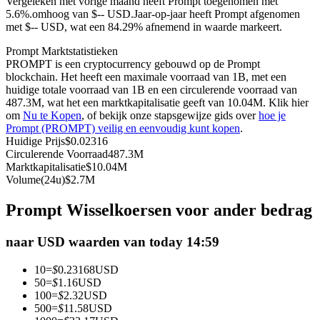
Vergeleken met vorige maand heeft Prompt toegenomen met
5.6%.omhoog van $-- USD.
Jaar-op-jaar heeft Prompt afgenomen
Futures met USDC als onderpand
met $-- USD, wat een 84.29% afnemend in waarde markeert.
Prompt Marktstatistieken
PROMPT is een cryptocurrency gebouwd op de Prompt
blockchain. Het heeft een maximale voorraad van 1B, met een
huidige totale voorraad van 1B en een circulerende voorraad van
487.3M, wat het een marktkapitalisatie geeft van 10.04M. Klik hier
om
Nu te Kopen
, of bekijk onze stapsgewijze gids over
hoe je
Prompt (PROMPT) veilig en eenvoudig kunt kopen
.
Huidige Prijs
$
0.02316
Circulerende Voorraad
487.3M
Kopiëren Handel
Marktkapitalisatie
$
10.04M
Volume(24u)
$
2.7M
Sluit je aan bij top traders
Prompt Wisselkoersen voor ander bedrag
naar USD waarden van today 14:59
10
=
$
0.23168
USD
50
=
$
1.16
USD
100
=
$
2.32
USD
500
=
$
11.58
USD