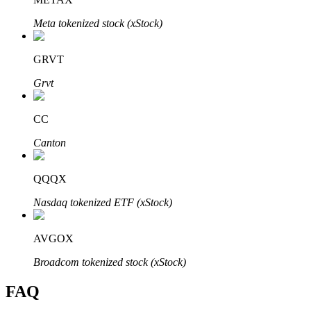
Meta tokenized stock (xStock)
GRVT
Bitrue-partners
Grvt
CC
Canton
QQQX
Nasdaq tokenized ETF (xStock)
Bitrue Affiliates
AVGOX
Tot 65% commissies!
Broadcom tokenized stock (xStock)
FAQ