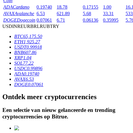
Coin
ADA
Cardano
0.19740
18.78
0.17155
1.00
16.
AVAX
Avalanche
6.53
621.89
5.68
33.31
533
BTR-vergrendelingen
DOGE
Dogecoin
0.07061
6.71
0.06136
0.35995
5.7
USD
INR
EUR
BRL
RUB
TRY
Exclusieve beleggingen voor BTR-houders
BTC
65,175.50
ETH
1,925.27
USDT
0.99918
BNB
607.86
XRP
1.04
SOL
77.22
USDC
0.99896
ADA
0.19740
AVAX
6.53
DOGE
0.07061
Leningen
Ontdek meer cryptocurrencies
Door crypto ondersteunde leenservice
Een selectie van nieuw gelanceerde en trending
cryptocurrencies op
Bitrue
.