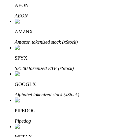
AEON
AEON
Auto Invest
AMZNX
Grijp langetermijnwinst en flexibele belangen
Amazon tokenized stock (xStock)
SPYX
SP500 tokenized ETF (xStock)
GOOGLX
Alphabet tokenized stock (xStock)
Leer staken
PIPEDOG
Meer informatie over het verdienen van passief inkomen
Pipedog
Bitrue
AI
METAX