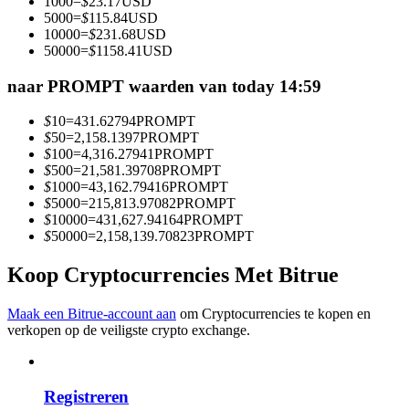
1000
=
$
23.17
USD
Word een Copy Trader
5000
=
$
115.84
USD
10000
=
$
231.68
USD
Geniet van winstdeling en copy trading commissies
50000
=
$
1158.41
USD
naar PROMPT waarden van today 14:59
$
10
=
431.62794
PROMPT
$
50
=
2,158.1397
PROMPT
$
100
=
4,316.27941
PROMPT
$
500
=
21,581.39708
PROMPT
$
1000
=
43,162.79416
PROMPT
$
5000
=
215,813.97082
PROMPT
$
10000
=
431,627.94164
PROMPT
Informatie
$
50000
=
2,158,139.70823
PROMPT
Big data-analyse inclusief handelsinformatie, enz.
Koop Cryptocurrencies Met Bitrue
Maak een Bitrue-account aan
om Cryptocurrencies te kopen en
verkopen op de veiligste crypto exchange.
Registreren