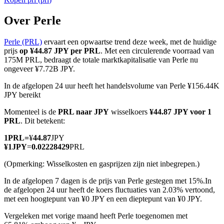
Over Perle
Perle (PRL)
ervaart een opwaartse trend deze week, met de huidige
COIN-M-futures
prijs
op ¥44.87 JPY per PRL
. Met een circulerende voorraad van
175M PRL, bedraagt de totale marktkapitalisatie van Perle nu
Cryptocurrency-futures
ongeveer ¥7.72B JPY.
In de afgelopen 24 uur heeft het handelsvolume van Perle ¥156.44K
JPY bereikt
TradFi
Momenteel is de
PRL naar JPY
wisselkoers
¥44.87 JPY voor 1
Derivaten voor aandelen, forex, edelmetalen en grondstoffen
PRL
. Dit betekent:
1
PRL
=
¥
44.87
JPY
¥
1
JPY
=
0.02228429
PRL
(Opmerking: Wisselkosten en gasprijzen zijn niet inbegrepen.)
In de afgelopen 7 dagen is de prijs van Perle gestegen met 15%.
In
de afgelopen 24 uur heeft de koers fluctuaties van 2.03% vertoond,
met een hoogtepunt van ¥0 JPY en een dieptepunt van ¥0 JPY.
Vergeleken met vorige maand heeft Perle toegenomen met
USDC-futures