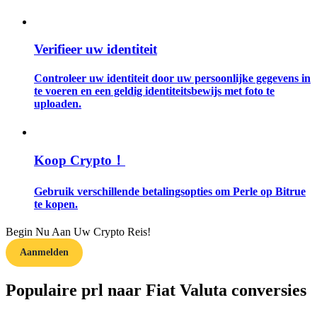
Gids
Verifieer uw identiteit
Futures-startgids
Controleer uw identiteit door uw persoonlijke gegevens in
te voeren en een geldig identiteitsbewijs met foto te
uploaden.
Koop Crypto！
Gebruik verschillende betalingsopties om Perle op Bitrue
Handelsstrategieën
te kopen.
Leer hoe u winstgevend kunt blijven
Begin Nu Aan Uw Crypto Reis!
Aanmelden
Populaire prl naar Fiat Valuta conversies