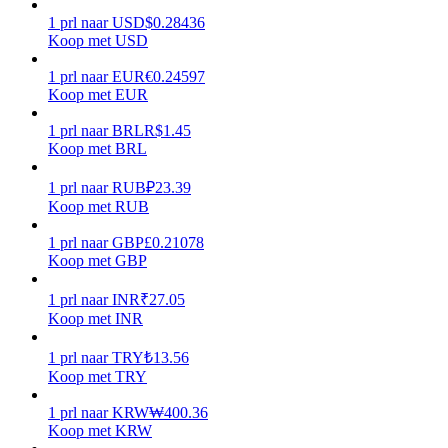
1
prl
naar
USD
$
0.28436
Verdienen
Koop met USD
1
prl
naar
EUR
€
0.24597
Koop met EUR
1
prl
naar
BRL
R$
1.45
Koop met BRL
1
prl
naar
RUB
₽
23.39
Koop met RUB
1
prl
naar
GBP
£
0.21078
Macht varkentje
Koop met GBP
Verdien dagelijks competitieve beloningen
1
prl
naar
INR
₹
27.05
Koop met INR
1
prl
naar
TRY
₺
13.56
Koop met TRY
1
prl
naar
KRW
₩
400.36
Koop met KRW