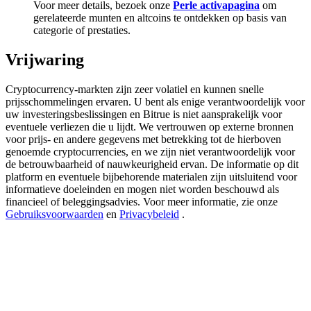
Voor meer details, bezoek onze
Perle activapagina
om
Deposit & Trade BTC to Share 25000 USDT prize pool!
gerelateerde munten en altcoins te ontdekken op basis van
categorie of prestaties.
Vrijwaring
Deposit CASHCAT & Win
Share 500000 CASHCAT prize pool
Cryptocurrency-markten zijn zeer volatiel en kunnen snelle
prijsschommelingen ervaren. U bent als enige verantwoordelijk voor
uw investeringsbeslissingen en Bitrue is niet aansprakelijk voor
eventuele verliezen die u lijdt. We vertrouwen op externe bronnen
voor prijs- en andere gegevens met betrekking tot de hierboven
Exclusive for BitMart Users
genoemde cryptocurrencies, en we zijn niet verantwoordelijk voor
de betrouwbaarheid of nauwkeurigheid ervan. De informatie op dit
Register & Trade to Win 500,000 USDT
platform en eventuele bijbehorende materialen zijn uitsluitend voor
informatieve doeleinden en mogen niet worden beschouwd als
financieel of beleggingsadvies. Voor meer informatie, zie onze
Gebruiksvoorwaarden
en
Privacybeleid
.
Precious Metals Trading Carnival
Trade Gold & Silver · 33,333 USDT Bonus