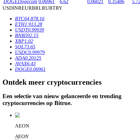
DOGE
Dogecoin
0.06961
6.62
0.06021
0.35486
5.7
USD
INR
EUR
BRL
RUB
TRY
BTC
64,878.16
BTR-vergrendelingen
ETH
1,913.28
USDT
0.99939
Exclusieve beleggingen voor BTR-houders
BNB
592.15
XRP
1.02
SOL
73.65
USDC
0.99979
ADA
0.20125
AVAX
6.43
DOGE
0.06961
Ontdek meer cryptocurrencies
Leningen
Een selectie van nieuw gelanceerde en trending
cryptocurrencies op
Bitrue
.
Door crypto ondersteunde leenservice
AEON
AEON