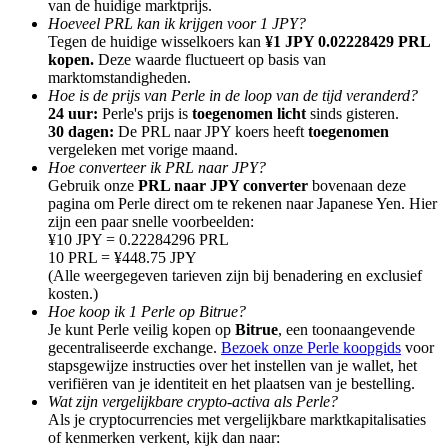
van de huidige marktprijs.
Hoeveel PRL kan ik krijgen voor 1 JPY?
Tegen de huidige wisselkoers kan
¥1 JPY 0.02228429 PRL
kopen.
Deze waarde fluctueert op basis van
marktomstandigheden.
Hoe is de prijs van Perle in de loop van de tijd veranderd?
24 uur:
Perle's prijs is
toegenomen licht
sinds gisteren.
Doorverwijzing
30 dagen:
De PRL naar JPY koers heeft
toegenomen
Nodig een vriend uit om contante beloningen te ontvangen
vergeleken met vorige maand.
Hoe converteer ik PRL naar JPY?
BTC Welcome Rewards
Gebruik onze
PRL naar JPY converter
bovenaan deze
pagina om Perle direct om te rekenen naar Japanese Yen. Hier
zijn een paar snelle voorbeelden:
¥10 JPY = 0.22284296 PRL
10 PRL = ¥448.75 JPY
(Alle weergegeven tarieven zijn bij benadering en exclusief
kosten.)
Hoe koop ik 1 Perle op Bitrue?
Je kunt Perle veilig kopen op
Bitrue
, een toonaangevende
gecentraliseerde exchange.
Bezoek onze Perle koopgids
voor
stapsgewijze instructies over het instellen van je wallet, het
verifiëren van je identiteit en het plaatsen van je bestelling.
Wat zijn vergelijkbare crypto-activa als Perle?
Als je cryptocurrencies met vergelijkbare marktkapitalisaties
BTC Welcome Rewards
of kenmerken verkent, kijk dan naar: