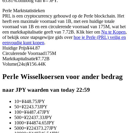
65.81%.omhoog van ¥-- JPY.
Futures met USDC als onderpand
Perle Marktstatistieken
PRL is een cryptocurrency gebouwd op de Perle blockchain. Het
heeft een maximale voorraad van 1B, met een huidige totale
voorraad van 1B en een circulerende voorraad van 175M, wat het
een marktkapitalisatie geeft van 7.72B. Klik hier om
Nu te Kopen
,
of bekijk onze stapsgewijze gids over
hoe je Perle (PRL) veilig en
eenvoudig kunt kopen
.
Huidige Prijs
¥
44.87
Circulerende Voorraad
175M
Marktkapitalisatie
¥
7.72B
Volume(24u)
¥
156.44K
Kopiëren Handel
Perle Wisselkoersen voor ander bedrag
Sluit je aan bij top traders
naar JPY waarden van today 22:59
10
=
¥
448.75
JPY
50
=
¥
2243.73
JPY
100
=
¥
4487.47
JPY
500
=
¥
22437.33
JPY
1000
=
¥
44874.65
JPY
5000
=
¥
224373.27
JPY