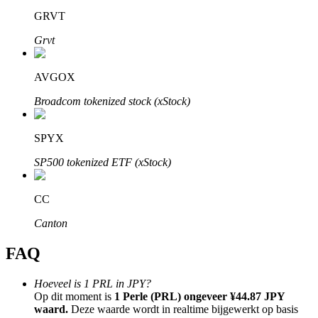
GRVT
Grvt
AVGOX
Bitrue-partners
Broadcom tokenized stock (xStock)
SPYX
SP500 tokenized ETF (xStock)
CC
Canton
Bitrue Affiliates
FAQ
Tot 65% commissies!
Hoeveel is 1 PRL in JPY?
Op dit moment is
1 Perle (PRL) ongeveer ¥44.87 JPY
waard.
Deze waarde wordt in realtime bijgewerkt op basis