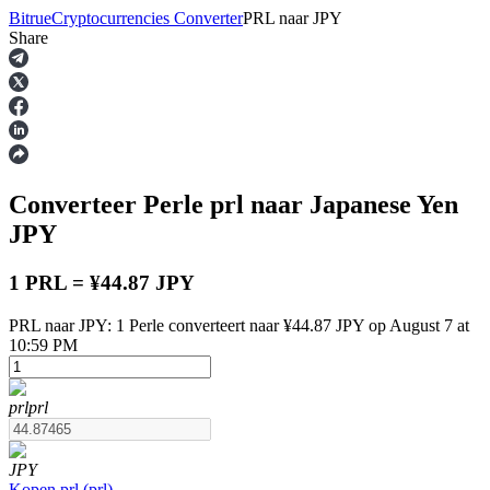
Bitrue
Cryptocurrencies Converter
PRL
naar
JPY
Share
Termijncontracten
Converteer Perle
prl
naar Japanese Yen
JPY
1 PRL = ¥44.87 JPY
PRL naar JPY: 1 Perle converteert naar ¥44.87 JPY op August 7 at
USDT-futures
10:59 PM
Futures met USDT als onderpand
prl
prl
JPY
Kopen
prl
(
prl
)