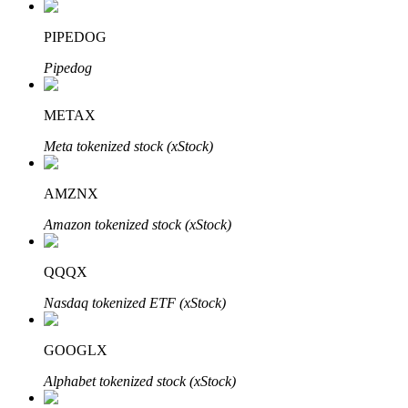
PIPEDOG
Pipedog
Auto Invest
Grijp langetermijnwinst en flexibele belangen
METAX
Meta tokenized stock (xStock)
AMZNX
Amazon tokenized stock (xStock)
QQQX
Leer staken
Nasdaq tokenized ETF (xStock)
Meer informatie over het verdienen van passief inkomen
GOOGLX
Bitrue
AI
Alphabet tokenized stock (xStock)