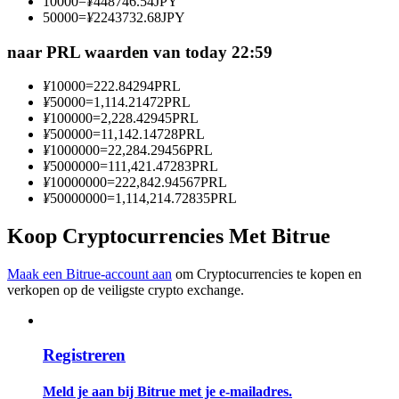
10000
=
¥
448746.54
JPY
Word een Copy Trader
50000
=
¥
2243732.68
JPY
Geniet van winstdeling en copy trading commissies
naar PRL waarden van today 22:59
¥
10000
=
222.84294
PRL
¥
50000
=
1,114.21472
PRL
¥
100000
=
2,228.42945
PRL
¥
500000
=
11,142.14728
PRL
¥
1000000
=
22,284.29456
PRL
¥
5000000
=
111,421.47283
PRL
¥
10000000
=
222,842.94567
PRL
¥
50000000
=
1,114,214.72835
PRL
Informatie
Koop Cryptocurrencies Met Bitrue
Big data-analyse inclusief handelsinformatie, enz.
Maak een Bitrue-account aan
om Cryptocurrencies te kopen en
verkopen op de veiligste crypto exchange.
Registreren
Meld je aan bij Bitrue met je e-mailadres.