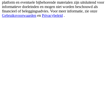
New Listing Futures Fest
platform en eventuele bijbehorende materialen zijn uitsluitend voor
informatieve doeleinden en mogen niet worden beschouwd als
Trade New Futures, Win 200,000 USDT
financieel of beleggingsadvies. Voor meer informatie, zie onze
Gebruiksvoorwaarden
en
Privacybeleid
.
Crypto World Cup 2026: Grand Finale
77,777+3k Rewards
Meer evenementen
Win prijzen en exclusieve beloningen
Log in
Aanmelden