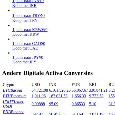
1
polis
naar
INR
₹
0
Koop met INR
Uitzetten
1
polis
naar
TRY
₺
0
Hoog rendement en directe toegang
Koop met TRY
1
polis
naar
KRW
₩
0
Koop met KRW
1
polis
naar
CAD
$
0
Koop met CAD
1
polis
naar
JPY
¥
0
Koop met JPY
Launchpool
Andere Digitale Activa Conversies
Flexibel staken om populaire tokens te verdienen.
Crypto
USD
INR
EUR
BRL
RU
BTC
Bitcoin
64,721.08
6,161,526.26
56,067.67
330,841.21
5,2
ETH
Ethereum
1,911.96
182,021.53
1,656.33
9,773.58
155
USDT
Tether
0.99888
95.09
0.86533
5.10
81.
USDt
BNB
Binance
592.97
56,452.33
513.69
3,031.19
48,