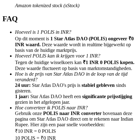
Amazon tokenized stock (xStock)
FAQ
Hoeveel is 1 POLIS in INR?
Doorverwijzing
Op dit moment is
1 Star Atlas DAO (POLIS) ongeveer ₹0
INR waard.
Deze waarde wordt in realtime bijgewerkt op
Nodig een vriend uit om contante beloningen te ontvangen
basis van de huidige marktprijs.
Hoeveel POLIS kan ik krijgen voor 1 INR?
Deposit CASHCAT & Win
Tegen de huidige wisselkoers kan
₹1 INR 0 POLIS kopen.
Deze waarde fluctueert op basis van marktomstandigheden.
Hoe is de prijs van Star Atlas DAO in de loop van de tijd
veranderd?
24 uur:
Star Atlas DAO's prijs is
stabiel gebleven
sinds
gisteren.
1 jaar:
Star Atlas DAO heeft een
significante prijsstijging
gezien in het afgelopen jaar.
Hoe converteer ik POLIS naar INR?
Gebruik onze
POLIS naar INR converter
bovenaan deze
pagina om Star Atlas DAO direct om te rekenen naar Indian
Rupee. Hier zijn een paar snelle voorbeelden:
₹10 INR = 0 POLIS
Deposit CASHCAT & Win
10 POLIS = ₹0 INR