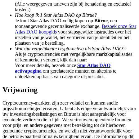
Share 500000 CASHCAT prize pool
(Alle weergegeven tarieven zijn bij benadering en exclusief
kosten.)
Hoe koop ik 1 Star Atlas DAO op Bitrue?
Je kunt Star Atlas DAO veilig kopen op
Bitrue
, een
toonaangevende gecentraliseerde exchange.
Bezoek onze Star
Exclusive for BitMart Users
Atlas DAO koopgids
voor stapsgewijze instructies over het
instellen van je wallet, het verifiëren van je identiteit en het
Register & Trade to Win 500,000 USDT
plaatsen van je bestelling.
Wat zijn vergelijkbare crypto-activa als Star Atlas DAO?
Als je cryptocurrencies met vergelijkbare marktkapitalisaties
of kenmerken verkent, kijk dan naar:
Voor meer details, bezoek onze
Star Atlas DAO
Precious Metals Trading Carnival
activapagina
om gerelateerde munten en altcoins te
ontdekken op basis van categorie of prestaties.
Trade Gold & Silver · 33,333 USDT Bonus
Vrijwaring
Cryptocurrency-markten zijn zeer volatiel en kunnen snelle
USDT New User Exclusive 10% APR
prijsschommelingen ervaren. U bent als enige verantwoordelijk voor
uw investeringsbeslissingen en Bitrue is niet aansprakelijk voor
USDT Flexible Staking | Daily Rewards
eventuele verliezen die u lijdt. We vertrouwen op externe bronnen
voor prijs- en andere gegevens met betrekking tot de hierboven
genoemde cryptocurrencies, en we zijn niet verantwoordelijk voor
de betrouwbaarheid of nauwkeurigheid ervan. De informatie op dit