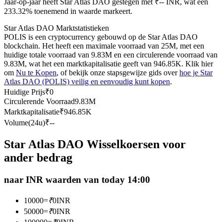
Jaar-op-jaar heeft Star Atlas DAO gestegen met ₹-- INR, wat een
Futures met USDC als onderpand
233.32% toenemend in waarde markeert.
Star Atlas DAO Marktstatistieken
POLIS is een cryptocurrency gebouwd op de Star Atlas DAO
blockchain. Het heeft een maximale voorraad van 25M, met een
huidige totale voorraad van 9.83M en een circulerende voorraad van
9.83M, wat het een marktkapitalisatie geeft van 946.85K. Klik hier
om
Nu te Kopen
, of bekijk onze stapsgewijze gids over
hoe je Star
Atlas DAO (POLIS) veilig en eenvoudig kunt kopen
.
Huidige Prijs
₹
0
Circulerende Voorraad
9.83M
Kopiëren Handel
Marktkapitalisatie
₹
946.85K
Volume(24u)
₹
--
Sluit je aan bij top traders
Star Atlas DAO Wisselkoersen voor
ander bedrag
naar INR waarden van today 14:00
10000
=
₹
0
INR
50000
=
₹
0
INR