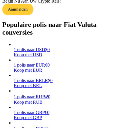
Begin Nu Aan Uw Crypto Reis!
Aanmelden
Verdienen
Populaire polis naar Fiat Valuta
conversies
1
polis
naar
USD
$
0
Koop met USD
1
polis
naar
EUR
€
0
Koop met EUR
Macht varkentje
Verdien dagelijks competitieve beloningen
1
polis
naar
BRL
R$
0
Koop met BRL
1
polis
naar
RUB
₽
0
Koop met RUB
1
polis
naar
GBP
£
0
Koop met GBP