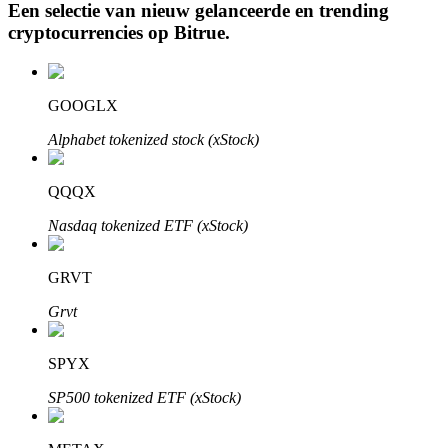
Een selectie van nieuw gelanceerde en trending
cryptocurrencies op
Bitrue
.
Auto Invest
GOOGLX
Grijp langetermijnwinst en flexibele belangen
Alphabet tokenized stock (xStock)
QQQX
Nasdaq tokenized ETF (xStock)
GRVT
Grvt
Leer staken
Meer informatie over het verdienen van passief inkomen
SPYX
Bitrue
AI
SP500 tokenized ETF (xStock)