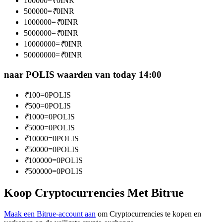
100000
=
₹
0
INR
Word een Copy Trader
500000
=
₹
0
INR
1000000
=
₹
0
INR
Geniet van winstdeling en copy trading commissies
5000000
=
₹
0
INR
10000000
=
₹
0
INR
50000000
=
₹
0
INR
naar POLIS waarden van today 14:00
₹
100
=
0
POLIS
₹
500
=
0
POLIS
₹
1000
=
0
POLIS
Informatie
₹
5000
=
0
POLIS
₹
10000
=
0
POLIS
Big data-analyse inclusief handelsinformatie, enz.
₹
50000
=
0
POLIS
₹
100000
=
0
POLIS
₹
500000
=
0
POLIS
Koop Cryptocurrencies Met Bitrue
Maak een Bitrue-account aan
om Cryptocurrencies te kopen en