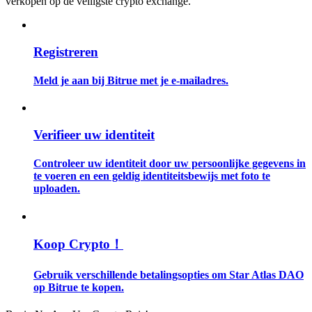
verkopen op de veiligste crypto exchange.
Gids
Registreren
Futures-startgids
Meld je aan bij Bitrue met je e-mailadres.
Verifieer uw identiteit
Controleer uw identiteit door uw persoonlijke gegevens in
te voeren en een geldig identiteitsbewijs met foto te
uploaden.
Handelsstrategieën
Leer hoe u winstgevend kunt blijven
Koop Crypto！
Gebruik verschillende betalingsopties om Star Atlas DAO
op Bitrue te kopen.