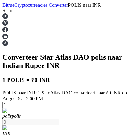
Bitrue
Cryptocurrencies Converter
POLIS
naar
INR
Share
Termijncontracten
Converteer Star Atlas DAO
polis
naar
Indian Rupee
INR
1 POLIS = ₹0 INR
USDT-futures
POLIS naar INR: 1 Star Atlas DAO converteert naar ₹0 INR op
August 6 at 2:00 PM
Futures met USDT als onderpand
polis
polis
INR