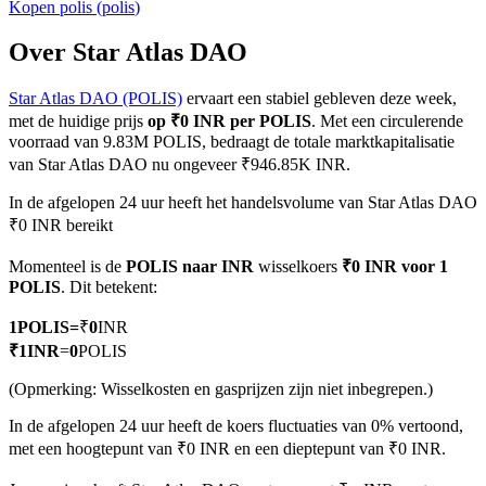
Kopen
polis
(
polis
)
Over Star Atlas DAO
Star Atlas DAO (POLIS)
ervaart een stabiel gebleven deze week,
COIN-M-futures
met de huidige prijs
op ₹0 INR per POLIS
. Met een circulerende
Cryptocurrency-futures
voorraad van 9.83M POLIS, bedraagt de totale marktkapitalisatie
van Star Atlas DAO nu ongeveer ₹946.85K INR.
In de afgelopen 24 uur heeft het handelsvolume van Star Atlas DAO
TradFi
₹0 INR bereikt
Derivaten voor aandelen, forex, edelmetalen en grondstoffen
Momenteel is de
POLIS naar INR
wisselkoers
₹0 INR voor 1
POLIS
. Dit betekent:
1
POLIS
=
₹
0
INR
₹
1
INR
=
0
POLIS
(Opmerking: Wisselkosten en gasprijzen zijn niet inbegrepen.)
In de afgelopen 24 uur heeft de koers fluctuaties van 0% vertoond,
met een hoogtepunt van ₹0 INR en een dieptepunt van ₹0 INR.
USDC-futures