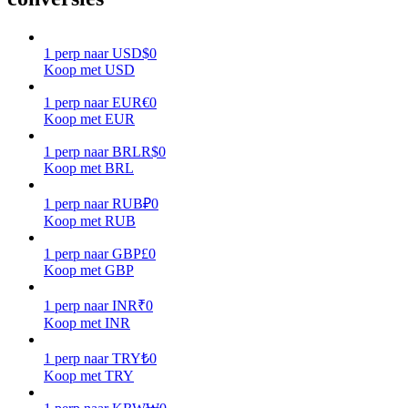
Verdienen
1
perp
naar
USD
$
0
Koop met USD
1
perp
naar
EUR
€
0
Koop met EUR
1
perp
naar
BRL
R$
0
Koop met BRL
1
perp
naar
RUB
₽
0
Koop met RUB
Macht varkentje
1
perp
naar
GBP
£
0
Verdien dagelijks competitieve beloningen
Koop met GBP
1
perp
naar
INR
₹
0
Koop met INR
1
perp
naar
TRY
₺
0
Koop met TRY