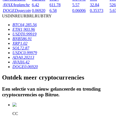
AVAX
Avalanche
6.42
611.78
5.57
32.84
526
DOGE
Dogecoin
0.06920
6.58
0.06006
0.35373
5.6
USD
INR
EUR
BRL
RUB
TRY
BTR-vergrendelingen
BTC
64,285.56
Exclusieve beleggingen voor BTR-houders
ETH
1,903.96
USDT
0.99919
BNB
586.91
XRP
1.02
SOL
72.87
USDC
0.99979
ADA
0.20213
AVAX
6.42
DOGE
0.06920
Ontdek meer cryptocurrencies
Leningen
Door crypto ondersteunde leenservice
Een selectie van nieuw gelanceerde en trending
cryptocurrencies op
Bitrue
.
CC