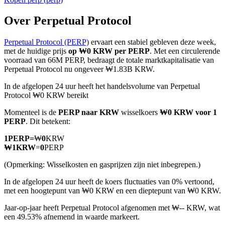
Over Perpetual Protocol
Perpetual Protocol (PERP)
ervaart een stabiel gebleven deze week,
COIN-M-futures
met de huidige prijs
op ₩0 KRW per PERP
. Met een circulerende
voorraad van 66M PERP, bedraagt de totale marktkapitalisatie van
Cryptocurrency-futures
Perpetual Protocol nu ongeveer ₩1.83B KRW.
In de afgelopen 24 uur heeft het handelsvolume van Perpetual
Protocol ₩0 KRW bereikt
TradFi
Momenteel is de
PERP naar KRW
wisselkoers
₩0 KRW voor 1
Derivaten voor aandelen, forex, edelmetalen en grondstoffen
PERP
. Dit betekent:
1
PERP
=
₩
0
KRW
₩
1
KRW
=
0
PERP
(Opmerking: Wisselkosten en gasprijzen zijn niet inbegrepen.)
In de afgelopen 24 uur heeft de koers fluctuaties van 0% vertoond,
met een hoogtepunt van ₩0 KRW en een dieptepunt van ₩0 KRW.
Jaar-op-jaar heeft Perpetual Protocol afgenomen met ₩-- KRW, wat
een 49.53% afnemend in waarde markeert.
USDC-futures