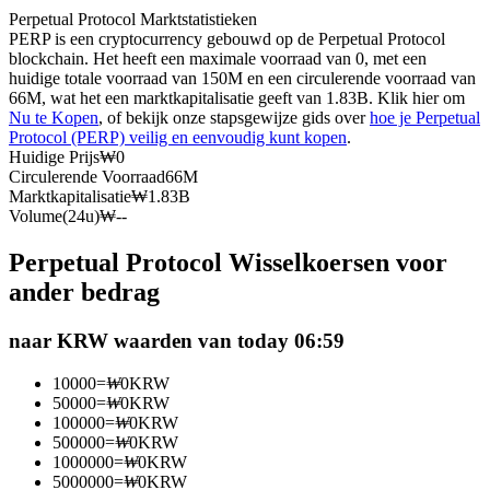
Perpetual Protocol Marktstatistieken
Futures met USDC als onderpand
PERP is een cryptocurrency gebouwd op de Perpetual Protocol
blockchain. Het heeft een maximale voorraad van 0, met een
huidige totale voorraad van 150M en een circulerende voorraad van
66M, wat het een marktkapitalisatie geeft van 1.83B. Klik hier om
Nu te Kopen
, of bekijk onze stapsgewijze gids over
hoe je Perpetual
Protocol (PERP) veilig en eenvoudig kunt kopen
.
Huidige Prijs
₩
0
Circulerende Voorraad
66M
Marktkapitalisatie
₩
1.83B
Volume(24u)
₩
--
Kopiëren Handel
Perpetual Protocol Wisselkoersen voor
Sluit je aan bij top traders
ander bedrag
naar KRW waarden van today 06:59
10000
=
₩
0
KRW
50000
=
₩
0
KRW
100000
=
₩
0
KRW
500000
=
₩
0
KRW
1000000
=
₩
0
KRW
5000000
=
₩
0
KRW