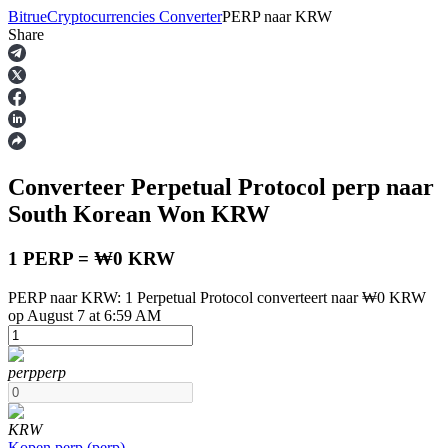
Bitrue
Cryptocurrencies Converter
PERP
naar
KRW
Share
Termijncontracten
Converteer Perpetual Protocol
perp
naar
South Korean Won
KRW
1 PERP = ₩0 KRW
PERP naar KRW: 1 Perpetual Protocol converteert naar ₩0 KRW
USDT-futures
op August 7 at 6:59 AM
Futures met USDT als onderpand
perp
perp
KRW
Kopen
perp
(
perp
)