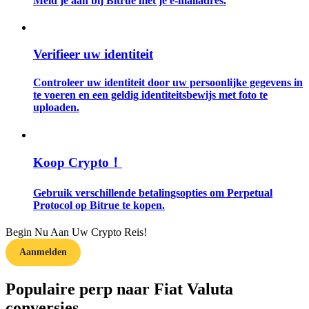
Meld je aan bij Bitrue met je e-mailadres.
Gids
Verifieer uw identiteit
Futures-startgids
Controleer uw identiteit door uw persoonlijke gegevens in
te voeren en een geldig identiteitsbewijs met foto te
uploaden.
Koop Crypto！
Gebruik verschillende betalingsopties om Perpetual
Handelsstrategieën
Protocol op Bitrue te kopen.
Leer hoe u winstgevend kunt blijven
Begin Nu Aan Uw Crypto Reis!
Aanmelden
Populaire perp naar Fiat Valuta
conversies