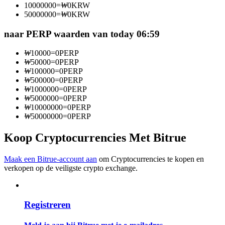
10000000
=
₩
0
KRW
Word een Copy Trader
50000000
=
₩
0
KRW
Geniet van winstdeling en copy trading commissies
naar PERP waarden van today 06:59
₩
10000
=
0
PERP
₩
50000
=
0
PERP
₩
100000
=
0
PERP
₩
500000
=
0
PERP
₩
1000000
=
0
PERP
₩
5000000
=
0
PERP
₩
10000000
=
0
PERP
₩
50000000
=
0
PERP
Informatie
Koop Cryptocurrencies Met Bitrue
Big data-analyse inclusief handelsinformatie, enz.
Maak een Bitrue-account aan
om Cryptocurrencies te kopen en
verkopen op de veiligste crypto exchange.
Registreren