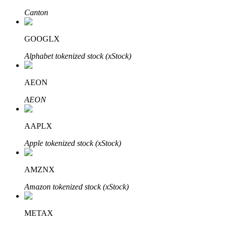
Canton
GOOGLX
Auto Invest
Alphabet tokenized stock (xStock)
Grijp langetermijnwinst en flexibele belangen
AEON
AEON
AAPLX
Apple tokenized stock (xStock)
Leer staken
AMZNX
Meer informatie over het verdienen van passief inkomen
Amazon tokenized stock (xStock)
Bitrue
AI
METAX