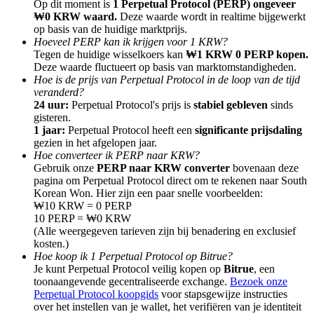
Op dit moment is
1 Perpetual Protocol (PERP) ongeveer
₩0 KRW waard.
Deze waarde wordt in realtime bijgewerkt
op basis van de huidige marktprijs.
Hoeveel PERP kan ik krijgen voor 1 KRW?
Tegen de huidige wisselkoers kan
₩1 KRW 0 PERP kopen.
Deze waarde fluctueert op basis van marktomstandigheden.
Hoe is de prijs van Perpetual Protocol in de loop van de tijd
Doorverwijzing
veranderd?
Nodig een vriend uit om contante beloningen te ontvangen
24 uur:
Perpetual Protocol's prijs is
stabiel gebleven
sinds
gisteren.
Deposit CASHCAT & Win
1 jaar:
Perpetual Protocol heeft een
significante prijsdaling
gezien in het afgelopen jaar.
Hoe converteer ik PERP naar KRW?
Gebruik onze
PERP naar KRW converter
bovenaan deze
pagina om Perpetual Protocol direct om te rekenen naar South
Korean Won. Hier zijn een paar snelle voorbeelden:
₩10 KRW = 0 PERP
10 PERP = ₩0 KRW
(Alle weergegeven tarieven zijn bij benadering en exclusief
kosten.)
Hoe koop ik 1 Perpetual Protocol op Bitrue?
Je kunt Perpetual Protocol veilig kopen op
Bitrue
, een
toonaangevende gecentraliseerde exchange.
Bezoek onze
Perpetual Protocol koopgids
voor stapsgewijze instructies
Deposit CASHCAT & Win
over het instellen van je wallet, het verifiëren van je identiteit