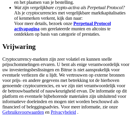
en het plaatsen van je bestelling.
Share 500000 CASHCAT prize pool
Wat zijn vergelijkbare crypto-activa als Perpetual Protocol?
Als je cryptocurrencies met vergelijkbare marktkapitalisaties
of kenmerken verkent, kijk dan naar:
Voor meer details, bezoek onze
Perpetual Protocol
Exclusive for BitMart Users
activapagina
om gerelateerde munten en altcoins te
ontdekken op basis van categorie of prestaties.
Register & Trade to Win 500,000 USDT
Vrijwaring
Cryptocurrency-markten zijn zeer volatiel en kunnen snelle
Precious Metals Trading Carnival
prijsschommelingen ervaren. U bent als enige verantwoordelijk voor
uw investeringsbeslissingen en Bitrue is niet aansprakelijk voor
Trade Gold & Silver · 33,333 USDT Bonus
eventuele verliezen die u lijdt. We vertrouwen op externe bronnen
voor prijs- en andere gegevens met betrekking tot de hierboven
genoemde cryptocurrencies, en we zijn niet verantwoordelijk voor
de betrouwbaarheid of nauwkeurigheid ervan. De informatie op dit
platform en eventuele bijbehorende materialen zijn uitsluitend voor
USDT New User Exclusive 10% APR
informatieve doeleinden en mogen niet worden beschouwd als
financieel of beleggingsadvies. Voor meer informatie, zie onze
USDT Flexible Staking | Daily Rewards
Gebruiksvoorwaarden
en
Privacybeleid
.