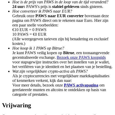
Hoe is de prijs van PAWS in de loop van de tijd veranderd?
24 uur:
PAWS's prijs is
stabiel gebleven
sinds gisteren.
Hoe converteer ik PAWS naar EUR?
Gebruik onze
PAWS naar EUR converter
bovenaan deze
pagina om PAWS direct om te rekenen naar Euro. Hier zijn
een paar snelle voorbeelden:
Doorverwijzing
€10 EUR = 0 PAWS
10 PAWS = €0 EUR
Nodig een vriend uit om contante beloningen te ontvangen
(Alle weergegeven tarieven zijn bij benadering en exclusief
kosten.)
Deposit CASHCAT & Win
Hoe koop ik 1 PAWS op Bitrue?
Je kunt PAWS veilig kopen op
Bitrue
, een toonaangevende
gecentraliseerde exchange.
Bezoek onze PAWS koopgids
voor stapsgewijze instructies over het instellen van je wallet,
het verifiëren van je identiteit en het plaatsen van je bestelling.
Wat zijn vergelijkbare crypto-activa als PAWS?
Als je cryptocurrencies met vergelijkbare marktkapitalisaties
of kenmerken verkent, kijk dan naar:
Voor meer details, bezoek onze
PAWS activapagina
om
gerelateerde munten en altcoins te ontdekken op basis van
categorie of prestaties.
Vrijwaring
Deposit CASHCAT & Win