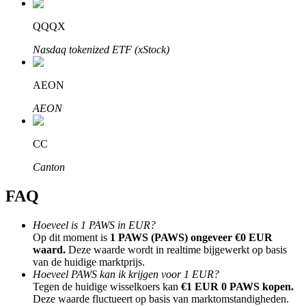
QQQX
Nasdaq tokenized ETF (xStock)
Bitrue-partners
AEON
AEON
CC
Canton
FAQ
Bitrue Affiliates
Hoeveel is 1 PAWS in EUR?
Op dit moment is
1 PAWS (PAWS) ongeveer €0 EUR
Tot 65% commissies!
waard.
Deze waarde wordt in realtime bijgewerkt op basis
van de huidige marktprijs.
Hoeveel PAWS kan ik krijgen voor 1 EUR?
Tegen de huidige wisselkoers kan
€1 EUR 0 PAWS kopen.
Deze waarde fluctueert op basis van marktomstandigheden.