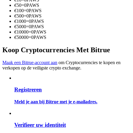
Word een Copy Trader
€
50
=
0
PAWS
€
100
=
0
PAWS
Geniet van winstdeling en copy trading commissies
€
500
=
0
PAWS
€
1000
=
0
PAWS
€
5000
=
0
PAWS
€
10000
=
0
PAWS
€
50000
=
0
PAWS
Koop Cryptocurrencies Met Bitrue
Maak een Bitrue-account aan
om Cryptocurrencies te kopen en
verkopen op de veiligste crypto exchange.
Informatie
Big data-analyse inclusief handelsinformatie, enz.
Registreren
Meld je aan bij Bitrue met je e-mailadres.
Verifieer uw identiteit