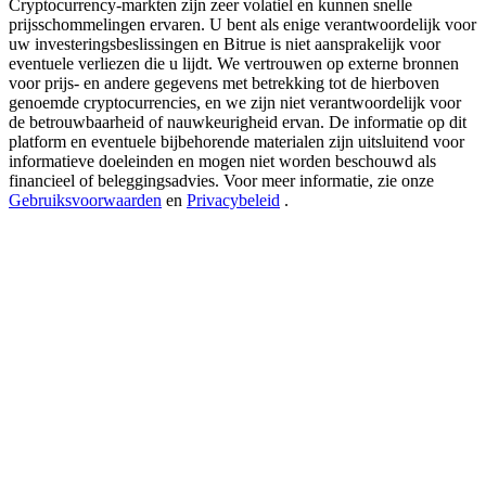
Cryptocurrency-markten zijn zeer volatiel en kunnen snelle
Share 500000 CASHCAT prize pool
prijsschommelingen ervaren. U bent als enige verantwoordelijk voor
uw investeringsbeslissingen en Bitrue is niet aansprakelijk voor
eventuele verliezen die u lijdt. We vertrouwen op externe bronnen
voor prijs- en andere gegevens met betrekking tot de hierboven
Exclusive for BitMart Users
genoemde cryptocurrencies, en we zijn niet verantwoordelijk voor
de betrouwbaarheid of nauwkeurigheid ervan. De informatie op dit
Register & Trade to Win 500,000 USDT
platform en eventuele bijbehorende materialen zijn uitsluitend voor
informatieve doeleinden en mogen niet worden beschouwd als
financieel of beleggingsadvies. Voor meer informatie, zie onze
Gebruiksvoorwaarden
en
Privacybeleid
.
Precious Metals Trading Carnival
Trade Gold & Silver · 33,333 USDT Bonus
USDT New User Exclusive 10% APR
USDT Flexible Staking | Daily Rewards