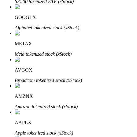
SP500 tokenized ETF (xStock)
GOOGLX
Alphabet tokenized stock (xStock)
Auto Invest
Grijp langetermijnwinst en flexibele belangen
METAX
Meta tokenized stock (xStock)
AVGOX
Broadcom tokenized stock (xStock)
AMZNX
Leer staken
Amazon tokenized stock (xStock)
Meer informatie over het verdienen van passief inkomen
Bitrue
AI
AAPLX
Apple tokenized stock (xStock)