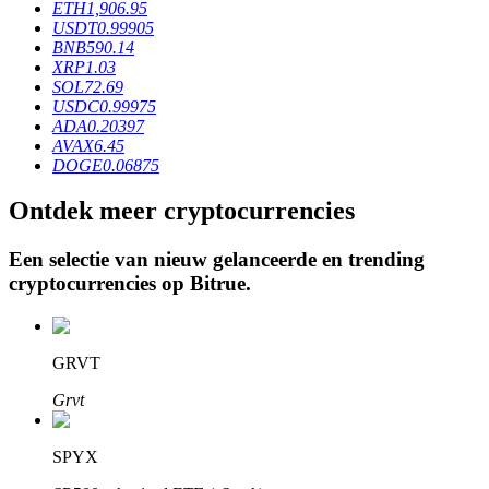
ETH
1,906.95
USDT
0.99905
BNB
590.14
XRP
1.03
BTR-vergrendelingen
SOL
72.69
USDC
0.99975
Exclusieve beleggingen voor BTR-houders
ADA
0.20397
AVAX
6.45
DOGE
0.06875
Ontdek meer cryptocurrencies
Een selectie van nieuw gelanceerde en trending
cryptocurrencies op
Bitrue
.
Leningen
GRVT
Door crypto ondersteunde leenservice
Grvt
SPYX