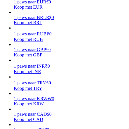
1
paws
naar
EUR
€
0
Koop met EUR
Verdienen
1
paws
naar
BRL
R$
0
Koop met BRL
1
paws
naar
RUB
₽
0
Koop met RUB
1
paws
naar
GBP
£
0
Koop met GBP
1
paws
naar
INR
₹
0
Macht varkentje
Koop met INR
Verdien dagelijks competitieve beloningen
1
paws
naar
TRY
₺
0
Koop met TRY
1
paws
naar
KRW
₩
0
Koop met KRW
1
paws
naar
CAD
$
0
Koop met CAD