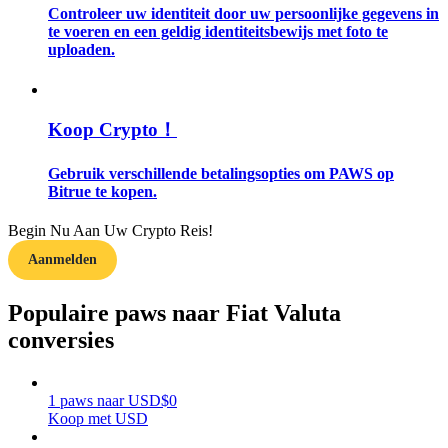
Controleer uw identiteit door uw persoonlijke gegevens in
te voeren en een geldig identiteitsbewijs met foto te
Gids
uploaden.
Futures-startgids
Koop Crypto！
Gebruik verschillende betalingsopties om PAWS op
Bitrue te kopen.
Begin Nu Aan Uw Crypto Reis!
Aanmelden
Handelsstrategieën
Populaire paws naar Fiat Valuta
Leer hoe u winstgevend kunt blijven
conversies
1
paws
naar
USD
$
0
Koop met USD