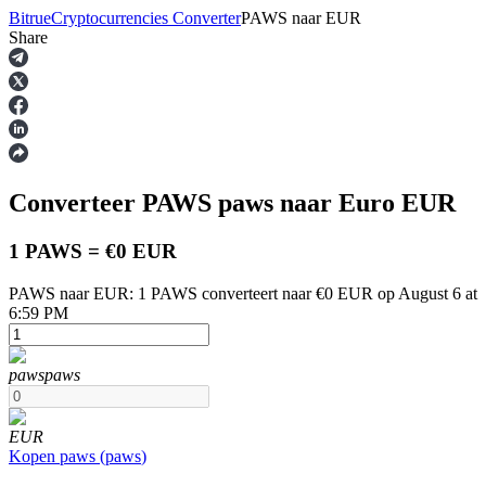
Bitrue
Cryptocurrencies Converter
PAWS
naar
EUR
Share
Termijncontracten
Converteer PAWS
paws
naar Euro
EUR
1 PAWS = €0 EUR
PAWS naar EUR: 1 PAWS converteert naar €0 EUR op August 6 at
6:59 PM
USDT-futures
Futures met USDT als onderpand
paws
paws
EUR
Kopen
paws
(
paws
)