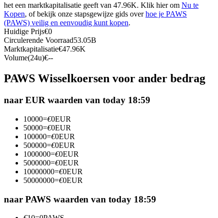
het een marktkapitalisatie geeft van 47.96K. Klik hier om
Nu te
Futures met USDC als onderpand
Kopen
, of bekijk onze stapsgewijze gids over
hoe je PAWS
(PAWS) veilig en eenvoudig kunt kopen
.
Huidige Prijs
€
0
Circulerende Voorraad
53.05B
Marktkapitalisatie
€
47.96K
Volume(24u)
€
--
PAWS Wisselkoersen voor ander bedrag
naar EUR waarden van today 18:59
Kopiëren Handel
10000
=
€
0
EUR
Sluit je aan bij top traders
50000
=
€
0
EUR
100000
=
€
0
EUR
500000
=
€
0
EUR
1000000
=
€
0
EUR
5000000
=
€
0
EUR
10000000
=
€
0
EUR
50000000
=
€
0
EUR
naar PAWS waarden van today 18:59
€
10
=
0
PAWS