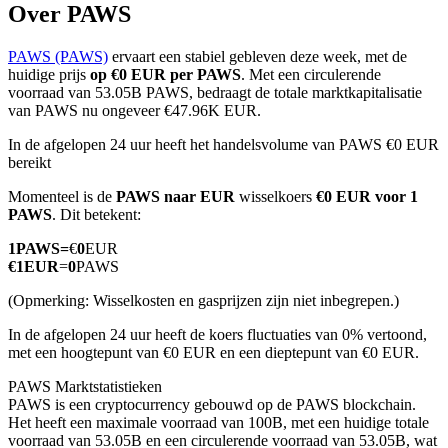
Over PAWS
PAWS (PAWS)
ervaart een stabiel gebleven deze week, met de
huidige prijs
op €0 EUR per PAWS
. Met een circulerende
COIN-M-futures
voorraad van 53.05B PAWS, bedraagt de totale marktkapitalisatie
van PAWS nu ongeveer €47.96K EUR.
Cryptocurrency-futures
In de afgelopen 24 uur heeft het handelsvolume van PAWS €0 EUR
bereikt
Momenteel is de
PAWS naar EUR
wisselkoers
€0 EUR voor 1
TradFi
PAWS
. Dit betekent:
Derivaten voor aandelen, forex, edelmetalen en grondstoffen
1
PAWS
=
€
0
EUR
€
1
EUR
=
0
PAWS
(Opmerking: Wisselkosten en gasprijzen zijn niet inbegrepen.)
In de afgelopen 24 uur heeft de koers fluctuaties van 0% vertoond,
met een hoogtepunt van €0 EUR en een dieptepunt van €0 EUR.
PAWS Marktstatistieken
PAWS is een cryptocurrency gebouwd op de PAWS blockchain.
Het heeft een maximale voorraad van 100B, met een huidige totale
USDC-futures
voorraad van 53.05B en een circulerende voorraad van 53.05B, wat