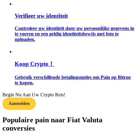
Gids
Verifieer uw identiteit
Futures-startgids
Controleer uw identiteit door uw persoonlijke gegevens in
te voeren en een geldig identiteitsbewijs met foto te
uploaden.
Koop Crypto！
Gebruik verschillende betalingsopties om Pain op Bitrue
te kopen.
Handelsstrategieën
Begin Nu Aan Uw Crypto Reis!
Leer hoe u winstgevend kunt blijven
Aanmelden
Populaire pain naar Fiat Valuta
conversies