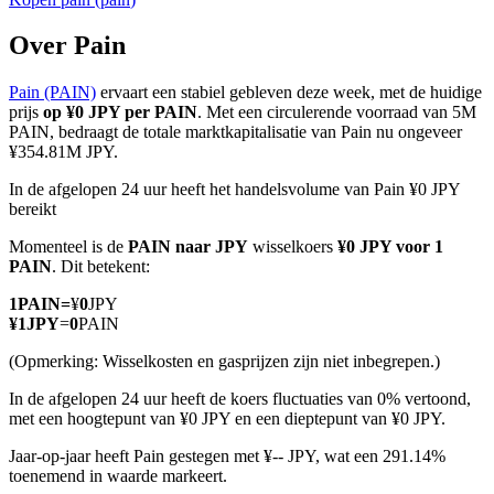
Over Pain
Pain (PAIN)
ervaart een stabiel gebleven deze week, met de huidige
COIN-M-futures
prijs
op ¥0 JPY per PAIN
. Met een circulerende voorraad van 5M
PAIN, bedraagt de totale marktkapitalisatie van Pain nu ongeveer
Cryptocurrency-futures
¥354.81M JPY.
In de afgelopen 24 uur heeft het handelsvolume van Pain ¥0 JPY
bereikt
TradFi
Momenteel is de
PAIN naar JPY
wisselkoers
¥0 JPY voor 1
Derivaten voor aandelen, forex, edelmetalen en grondstoffen
PAIN
. Dit betekent:
1
PAIN
=
¥
0
JPY
¥
1
JPY
=
0
PAIN
(Opmerking: Wisselkosten en gasprijzen zijn niet inbegrepen.)
In de afgelopen 24 uur heeft de koers fluctuaties van 0% vertoond,
met een hoogtepunt van ¥0 JPY en een dieptepunt van ¥0 JPY.
Jaar-op-jaar heeft Pain gestegen met ¥-- JPY, wat een 291.14%
toenemend in waarde markeert.
USDC-futures