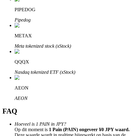
PIPEDOG
Pipedog
METAX
Bitrue-partners
Meta tokenized stock (xStock)
QQQX
Nasdaq tokenized ETF (xStock)
AEON
Bitrue Affiliates
AEON
Tot 65% commissies!
FAQ
Hoeveel is 1 PAIN in JPY?
Op dit moment is
1 Pain (PAIN) ongeveer ¥0 JPY waard.
Deze waarde wordt in realtime bijgewerkt op basis van de