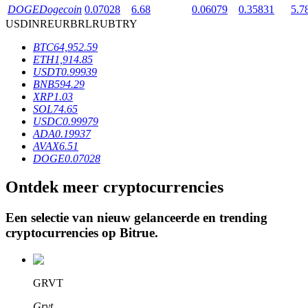
DOGE
Dogecoin
0.07028
6.68
0.06079
0.35831
5.7
USD
INR
EUR
BRL
RUB
TRY
BTR-vergrendelingen
BTC
64,952.59
ETH
1,914.85
Exclusieve beleggingen voor BTR-houders
USDT
0.99939
BNB
594.29
XRP
1.03
SOL
74.65
USDC
0.99979
ADA
0.19937
AVAX
6.51
DOGE
0.07028
Ontdek meer cryptocurrencies
Leningen
Een selectie van nieuw gelanceerde en trending
Door crypto ondersteunde leenservice
cryptocurrencies op
Bitrue
.
GRVT
Grvt