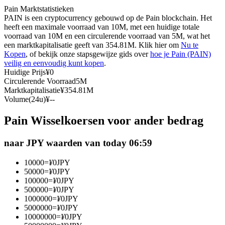
Pain Marktstatistieken
Futures met USDC als onderpand
PAIN is een cryptocurrency gebouwd op de Pain blockchain. Het
heeft een maximale voorraad van 10M, met een huidige totale
voorraad van 10M en een circulerende voorraad van 5M, wat het
een marktkapitalisatie geeft van 354.81M. Klik hier om
Nu te
Kopen
, of bekijk onze stapsgewijze gids over
hoe je Pain (PAIN)
veilig en eenvoudig kunt kopen
.
Huidige Prijs
¥
0
Circulerende Voorraad
5M
Marktkapitalisatie
¥
354.81M
Volume(24u)
¥
--
Kopiëren Handel
Pain Wisselkoersen voor ander bedrag
Sluit je aan bij top traders
naar JPY waarden van today 06:59
10000
=
¥
0
JPY
50000
=
¥
0
JPY
100000
=
¥
0
JPY
500000
=
¥
0
JPY
1000000
=
¥
0
JPY
5000000
=
¥
0
JPY
10000000
=
¥
0
JPY