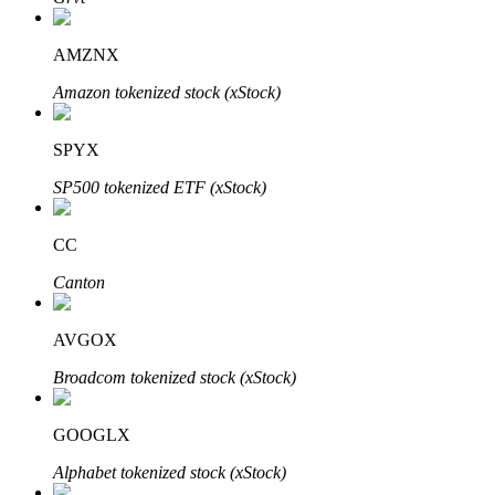
AMZNX
Amazon tokenized stock (xStock)
Auto Invest
Grijp langetermijnwinst en flexibele belangen
SPYX
SP500 tokenized ETF (xStock)
CC
Canton
AVGOX
Leer staken
Broadcom tokenized stock (xStock)
Meer informatie over het verdienen van passief inkomen
GOOGLX
Bitrue
AI
Alphabet tokenized stock (xStock)