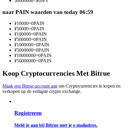
50000000
=
¥
0
JPY
Word een Copy Trader
naar PAIN waarden van today 06:59
Geniet van winstdeling en copy trading commissies
¥
10000
=
0
PAIN
¥
50000
=
0
PAIN
¥
100000
=
0
PAIN
¥
500000
=
0
PAIN
¥
1000000
=
0
PAIN
¥
5000000
=
0
PAIN
¥
10000000
=
0
PAIN
¥
50000000
=
0
PAIN
Koop Cryptocurrencies Met Bitrue
Informatie
Big data-analyse inclusief handelsinformatie, enz.
Maak een Bitrue-account aan
om Cryptocurrencies te kopen en
verkopen op de veiligste crypto exchange.
Registreren
Meld je aan bij Bitrue met je e-mailadres.