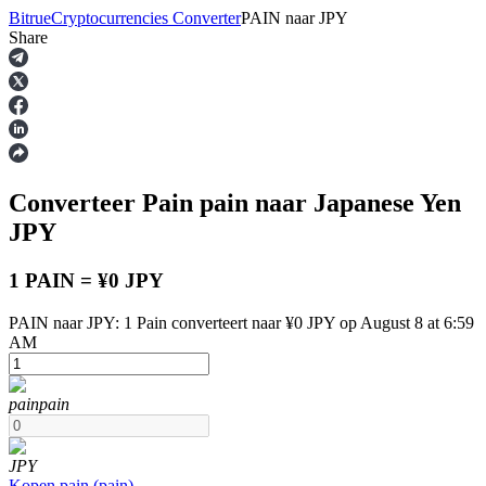
Bitrue
Cryptocurrencies Converter
PAIN
naar
JPY
Share
Termijncontracten
Converteer Pain
pain
naar Japanese Yen
JPY
1 PAIN = ¥0 JPY
PAIN naar JPY: 1 Pain converteert naar ¥0 JPY op August 8 at 6:59
USDT-futures
AM
Futures met USDT als onderpand
pain
pain
JPY
Kopen
pain
(
pain
)