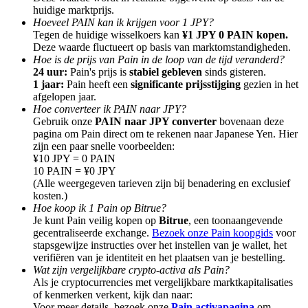
huidige marktprijs.
Hoeveel PAIN kan ik krijgen voor 1 JPY?
Tegen de huidige wisselkoers kan
¥1 JPY 0 PAIN kopen.
Deze waarde fluctueert op basis van marktomstandigheden.
Hoe is de prijs van Pain in de loop van de tijd veranderd?
24 uur:
Pain's prijs is
stabiel gebleven
sinds gisteren.
Doorverwijzing
1 jaar:
Pain heeft een
significante prijsstijging
gezien in het
afgelopen jaar.
Nodig een vriend uit om contante beloningen te ontvangen
Hoe converteer ik PAIN naar JPY?
Gebruik onze
PAIN naar JPY converter
bovenaan deze
BTC Welcome Rewards
pagina om Pain direct om te rekenen naar Japanese Yen. Hier
zijn een paar snelle voorbeelden:
¥10 JPY = 0 PAIN
10 PAIN = ¥0 JPY
(Alle weergegeven tarieven zijn bij benadering en exclusief
kosten.)
Hoe koop ik 1 Pain op Bitrue?
Je kunt Pain veilig kopen op
Bitrue
, een toonaangevende
gecentraliseerde exchange.
Bezoek onze Pain koopgids
voor
stapsgewijze instructies over het instellen van je wallet, het
verifiëren van je identiteit en het plaatsen van je bestelling.
Wat zijn vergelijkbare crypto-activa als Pain?
Als je cryptocurrencies met vergelijkbare marktkapitalisaties
BTC Welcome Rewards
of kenmerken verkent, kijk dan naar:
Voor meer details, bezoek onze
Pain activapagina
om