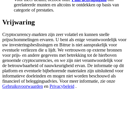
Deposit & Trade BTC to Share 25000 USDT prize pool!
gerelateerde munten en altcoins te ontdekken op basis van
categorie of prestaties.
Vrijwaring
Deposit CASHCAT & Win
Cryptocurrency-markten zijn zeer volatiel en kunnen snelle
Share 500000 CASHCAT prize pool
prijsschommelingen ervaren. U bent als enige verantwoordelijk voor
uw investeringsbeslissingen en Bitrue is niet aansprakelijk voor
eventuele verliezen die u lijdt. We vertrouwen op externe bronnen
voor prijs- en andere gegevens met betrekking tot de hierboven
genoemde cryptocurrencies, en we zijn niet verantwoordelijk voor
Exclusive for BitMart Users
de betrouwbaarheid of nauwkeurigheid ervan. De informatie op dit
platform en eventuele bijbehorende materialen zijn uitsluitend voor
Register & Trade to Win 500,000 USDT
informatieve doeleinden en mogen niet worden beschouwd als
financieel of beleggingsadvies. Voor meer informatie, zie onze
Gebruiksvoorwaarden
en
Privacybeleid
.
Precious Metals Trading Carnival
Trade Gold & Silver · 33,333 USDT Bonus