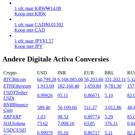
1
ofc
naar
KRW
₩
14.08
Uitzetten
Koop met KRW
Hoog rendement en directe toegang
1
ofc
naar
CAD
$
0.01392
Koop met CAD
1
ofc
naar
JPY
¥
1.57
Koop met JPY
Andere Digitale Activa Conversies
Crypto
USD
INR
EUR
BRL
RU
BTC
Bitcoin
64,799.28
6,168,085.08
56,203.66
331,202.11
5,3
Launchpool
ETH
Ethereum
1,913.69
182,160.40
1,659.84
9,781.30
157
USDT
Tether
Flexibel staken om populaire tokens te verdienen.
0.99926
95.11
0.86671
5.10
82.
USDt
BNB
Binance
589.46
56,109.66
511.27
3,012.86
48,
Coin
XRP
XRP
1.03
98.52
0.89774
5.29
85.
SOL
Solana
73.62
7,008.16
63.85
376.31
6,0
USDC
USD
0.99979
95.16
0.86717
5.11
82.