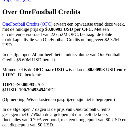
Over OneFootball Credits
OneFootball Credits (OFC)
ervaart een opwaartse trend deze week,
COIN-M-futures
met de huidige prijs
op $0.00993 USD per OFC
. Met een
circulerende voorraad van 227.52M OFC, bedraagt de totale
Cryptocurrency-futures
marktkapitalisatie van OneFootball Credits nu ongeveer $2.32M
USD.
In de afgelopen 24 uur heeft het handelsvolume van OneFootball
TradFi
Credits $5.69M USD bereikt
Derivaten voor aandelen, forex, edelmetalen en grondstoffen
Momenteel is de
OFC naar USD
wisselkoers
$0.00993 USD voor
1 OFC
. Dit betekent:
1
OFC
=
$
0.00993
USD
$
1
USD
=
100.70493454
OFC
(Opmerking: Wisselkosten en gasprijzen zijn niet inbegrepen.)
In de afgelopen 7 dagen is de prijs van OneFootball Credits
gestegen met 6.75%.
In de afgelopen 24 uur heeft de koers
fluctuaties van 0.79% vertoond, met een hoogtepunt van $0 USD en
een dieptepunt van $0 USD.
USDC-futures