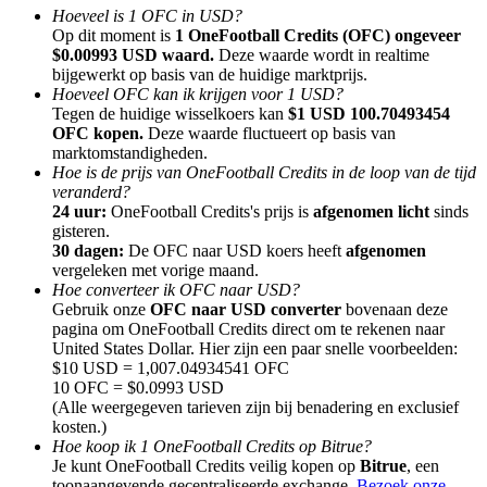
Hoeveel is 1 OFC in USD?
Op dit moment is
1 OneFootball Credits (OFC) ongeveer
$0.00993 USD waard.
Deze waarde wordt in realtime
bijgewerkt op basis van de huidige marktprijs.
Hoeveel OFC kan ik krijgen voor 1 USD?
Tegen de huidige wisselkoers kan
$1 USD 100.70493454
Doorverwijzing
OFC kopen.
Deze waarde fluctueert op basis van
marktomstandigheden.
Nodig een vriend uit om contante beloningen te ontvangen
Hoe is de prijs van OneFootball Credits in de loop van de tijd
veranderd?
BTC Welcome Rewards
24 uur:
OneFootball Credits's prijs is
afgenomen licht
sinds
gisteren.
30 dagen:
De OFC naar USD koers heeft
afgenomen
vergeleken met vorige maand.
Hoe converteer ik OFC naar USD?
Gebruik onze
OFC naar USD converter
bovenaan deze
pagina om OneFootball Credits direct om te rekenen naar
United States Dollar. Hier zijn een paar snelle voorbeelden:
$10 USD = 1,007.04934541 OFC
10 OFC = $0.0993 USD
(Alle weergegeven tarieven zijn bij benadering en exclusief
kosten.)
Hoe koop ik 1 OneFootball Credits op Bitrue?
BTC Welcome Rewards
Je kunt OneFootball Credits veilig kopen op
Bitrue
, een
toonaangevende gecentraliseerde exchange.
Bezoek onze