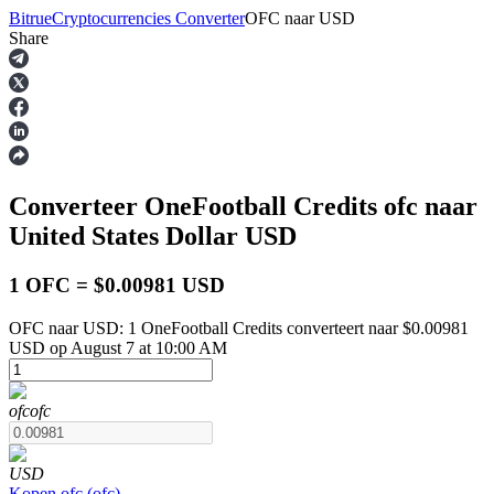
Bitrue
Cryptocurrencies Converter
OFC
naar
USD
Share
Termijncontracten
Converteer OneFootball Credits
ofc
naar
United States Dollar
USD
1 OFC = $0.00981 USD
OFC naar USD: 1 OneFootball Credits converteert naar $0.00981
USDT-futures
USD op August 7 at 10:00 AM
Futures met USDT als onderpand
ofc
ofc
USD
Kopen
ofc
(
ofc
)