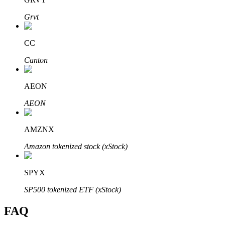
Grvt
CC
Bitrue-partners
Canton
AEON
AEON
AMZNX
Amazon tokenized stock (xStock)
Bitrue Affiliates
SPYX
Tot 65% commissies!
SP500 tokenized ETF (xStock)
FAQ