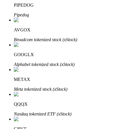
PIPEDOG
Pipedog
Auto Invest
AVGOX
Grijp langetermijnwinst en flexibele belangen
Broadcom tokenized stock (xStock)
GOOGLX
Alphabet tokenized stock (xStock)
METAX
Meta tokenized stock (xStock)
Leer staken
QQQX
Meer informatie over het verdienen van passief inkomen
Nasdaq tokenized ETF (xStock)
Bitrue
AI
GRVT