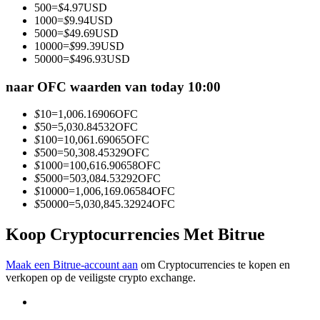
500
=
$
4.97
USD
Word een Copy Trader
1000
=
$
9.94
USD
5000
=
$
49.69
USD
Geniet van winstdeling en copy trading commissies
10000
=
$
99.39
USD
50000
=
$
496.93
USD
naar OFC waarden van today 10:00
$
10
=
1,006.16906
OFC
$
50
=
5,030.84532
OFC
$
100
=
10,061.69065
OFC
$
500
=
50,308.45329
OFC
$
1000
=
100,616.90658
OFC
$
5000
=
503,084.53292
OFC
Informatie
$
10000
=
1,006,169.06584
OFC
$
50000
=
5,030,845.32924
OFC
Big data-analyse inclusief handelsinformatie, enz.
Koop Cryptocurrencies Met Bitrue
Maak een Bitrue-account aan
om Cryptocurrencies te kopen en
verkopen op de veiligste crypto exchange.