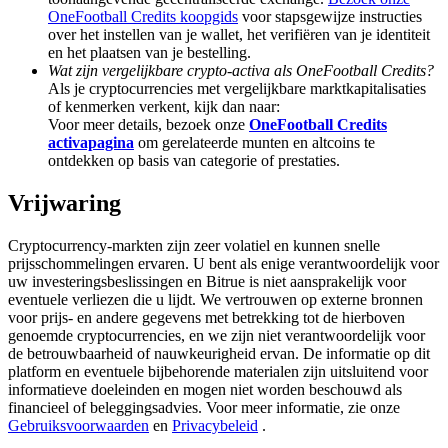
Deposit & Trade BTC to Share 25000 USDT prize pool!
OneFootball Credits koopgids
voor stapsgewijze instructies
over het instellen van je wallet, het verifiëren van je identiteit
en het plaatsen van je bestelling.
Wat zijn vergelijkbare crypto-activa als OneFootball Credits?
Als je cryptocurrencies met vergelijkbare marktkapitalisaties
Deposit CASHCAT & Win
of kenmerken verkent, kijk dan naar:
Voor meer details, bezoek onze
OneFootball Credits
Share 500000 CASHCAT prize pool
activapagina
om gerelateerde munten en altcoins te
ontdekken op basis van categorie of prestaties.
Vrijwaring
Exclusive for BitMart Users
Cryptocurrency-markten zijn zeer volatiel en kunnen snelle
Register & Trade to Win 500,000 USDT
prijsschommelingen ervaren. U bent als enige verantwoordelijk voor
uw investeringsbeslissingen en Bitrue is niet aansprakelijk voor
eventuele verliezen die u lijdt. We vertrouwen op externe bronnen
voor prijs- en andere gegevens met betrekking tot de hierboven
Precious Metals Trading Carnival
genoemde cryptocurrencies, en we zijn niet verantwoordelijk voor
de betrouwbaarheid of nauwkeurigheid ervan. De informatie op dit
Trade Gold & Silver · 33,333 USDT Bonus
platform en eventuele bijbehorende materialen zijn uitsluitend voor
informatieve doeleinden en mogen niet worden beschouwd als
financieel of beleggingsadvies. Voor meer informatie, zie onze
Gebruiksvoorwaarden
en
Privacybeleid
.