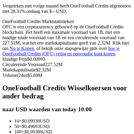
Vergeleken met vorige maand heeft OneFootball Credits afgenomen
Futures met USDC als onderpand
met 28.31%.omlaag van $-- USD.
OneFootball Credits Marktstatistieken
OFC is een cryptocurrency gebouwd op de OneFootball Credits
blockchain. Het heeft een maximale voorraad van 1B, met een
huidige totale voorraad van 1B en een circulerende voorraad van
227.52M, wat het een marktkapitalisatie geeft van 2.32M. Klik hier
om
Nu te Kopen
, of bekijk onze stapsgewijze gids over
hoe je
OneFootball Credits (OFC) veilig en eenvoudig kunt kopen
.
Huidige Prijs
$
0.00993
Circulerende Voorraad
227.52M
Kopiëren Handel
Marktkapitalisatie
$
2.32M
Volume(24u)
$
5.69M
Sluit je aan bij top traders
OneFootball Credits Wisselkoersen voor
ander bedrag
naar USD waarden van today 10:00
10
=
$
0.09938
USD
50
=
$
0.49693
USD
100
=
$
0.99386
USD