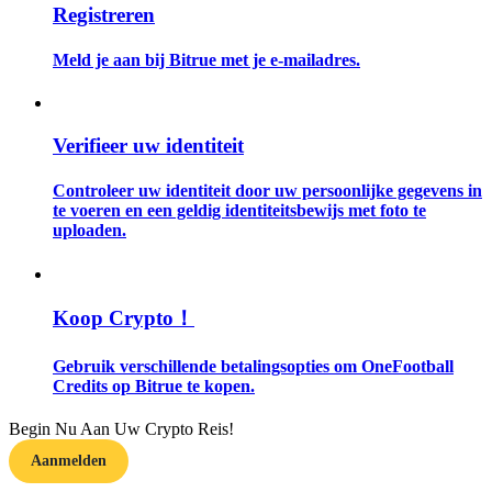
Registreren
Gids
Meld je aan bij Bitrue met je e-mailadres.
Futures-startgids
Verifieer uw identiteit
Controleer uw identiteit door uw persoonlijke gegevens in
te voeren en een geldig identiteitsbewijs met foto te
uploaden.
Handelsstrategieën
Koop Crypto！
Leer hoe u winstgevend kunt blijven
Gebruik verschillende betalingsopties om OneFootball
Credits op Bitrue te kopen.
Begin Nu Aan Uw Crypto Reis!
Aanmelden