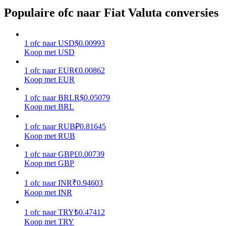
Populaire ofc naar Fiat Valuta conversies
Verdienen
1
ofc
naar
USD
$
0.00993
Koop met USD
1
ofc
naar
EUR
€
0.00862
Koop met EUR
1
ofc
naar
BRL
R$
0.05079
Koop met BRL
Macht varkentje
1
ofc
naar
RUB
₽
0.81645
Koop met RUB
Verdien dagelijks competitieve beloningen
1
ofc
naar
GBP
£
0.00739
Koop met GBP
1
ofc
naar
INR
₹
0.94603
Koop met INR
1
ofc
naar
TRY
₺
0.47412
Koop met TRY