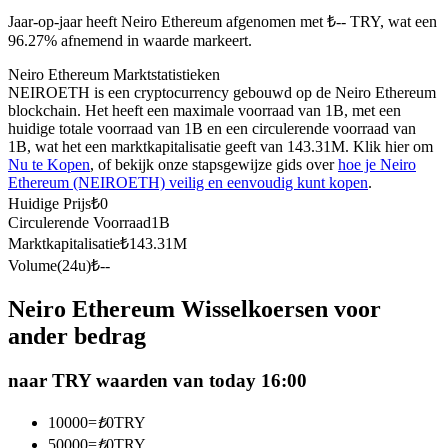
Futures met USDC als onderpand
Jaar-op-jaar heeft Neiro Ethereum afgenomen met ₺-- TRY, wat een
96.27% afnemend in waarde markeert.
Neiro Ethereum Marktstatistieken
NEIROETH is een cryptocurrency gebouwd op de Neiro Ethereum
blockchain. Het heeft een maximale voorraad van 1B, met een
huidige totale voorraad van 1B en een circulerende voorraad van
1B, wat het een marktkapitalisatie geeft van 143.31M. Klik hier om
Nu te Kopen
, of bekijk onze stapsgewijze gids over
hoe je Neiro
Ethereum (NEIROETH) veilig en eenvoudig kunt kopen
.
Huidige Prijs
₺
0
Circulerende Voorraad
1B
Kopiëren Handel
Marktkapitalisatie
₺
143.31M
Sluit je aan bij top traders
Volume(24u)
₺
--
Neiro Ethereum Wisselkoersen voor
ander bedrag
naar TRY waarden van today 16:00
10000
=
₺
0
TRY
50000
=
₺
0
TRY