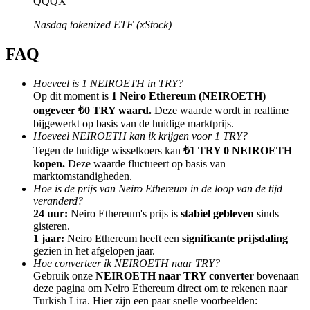
QQQX
Nasdaq tokenized ETF (xStock)
FAQ
Doorverwijzing
Hoeveel is 1 NEIROETH in TRY?
Op dit moment is
1 Neiro Ethereum (NEIROETH)
Nodig een vriend uit om contante beloningen te ontvangen
ongeveer ₺0 TRY waard.
Deze waarde wordt in realtime
bijgewerkt op basis van de huidige marktprijs.
BTC Welcome Rewards
Hoeveel NEIROETH kan ik krijgen voor 1 TRY?
Tegen de huidige wisselkoers kan
₺1 TRY 0 NEIROETH
kopen.
Deze waarde fluctueert op basis van
marktomstandigheden.
Hoe is de prijs van Neiro Ethereum in de loop van de tijd
veranderd?
24 uur:
Neiro Ethereum's prijs is
stabiel gebleven
sinds
gisteren.
1 jaar:
Neiro Ethereum heeft een
significante prijsdaling
gezien in het afgelopen jaar.
Hoe converteer ik NEIROETH naar TRY?
Gebruik onze
NEIROETH naar TRY converter
bovenaan
deze pagina om Neiro Ethereum direct om te rekenen naar
BTC Welcome Rewards
Turkish Lira. Hier zijn een paar snelle voorbeelden: