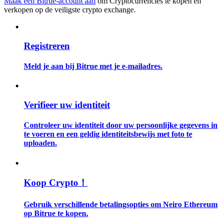
Maak een Bitrue-account aan
om Cryptocurrencies te kopen en
verkopen op de veiligste crypto exchange.
Gids
Futures-startgids
Registreren
Meld je aan bij Bitrue met je e-mailadres.
Verifieer uw identiteit
Controleer uw identiteit door uw persoonlijke gegevens in
te voeren en een geldig identiteitsbewijs met foto te
Handelsstrategieën
uploaden.
Leer hoe u winstgevend kunt blijven
Koop Crypto！
Gebruik verschillende betalingsopties om Neiro Ethereum
op Bitrue te kopen.