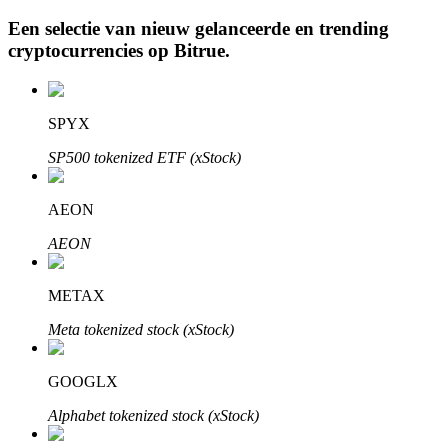
Een selectie van nieuw gelanceerde en trending
cryptocurrencies op
Bitrue
.
Auto Invest
SPYX
Grijp langetermijnwinst en flexibele belangen
SP500 tokenized ETF (xStock)
AEON
AEON
METAX
Leer staken
Meta tokenized stock (xStock)
Meer informatie over het verdienen van passief inkomen
GOOGLX
Bitrue
AI
Alphabet tokenized stock (xStock)