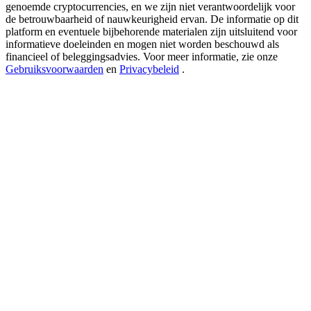
USDT New User Exclusive 10% APR
genoemde cryptocurrencies, en we zijn niet verantwoordelijk voor
de betrouwbaarheid of nauwkeurigheid ervan. De informatie op dit
USDT Flexible Staking | Daily Rewards
platform en eventuele bijbehorende materialen zijn uitsluitend voor
informatieve doeleinden en mogen niet worden beschouwd als
financieel of beleggingsadvies. Voor meer informatie, zie onze
Gebruiksvoorwaarden
en
Privacybeleid
.
BTC New User Exclusive: 6.5% APR
BTC Flexible Staking | Daily Rewards
Meer evenementen
Win prijzen en exclusieve beloningen
Log in
Aanmelden