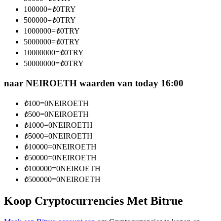
Word een Copy Trader
100000
=
₺
0
TRY
500000
=
₺
0
TRY
Geniet van winstdeling en copy trading commissies
1000000
=
₺
0
TRY
5000000
=
₺
0
TRY
10000000
=
₺
0
TRY
50000000
=
₺
0
TRY
naar NEIROETH waarden van today 16:00
₺
100
=
0
NEIROETH
₺
500
=
0
NEIROETH
Informatie
₺
1000
=
0
NEIROETH
₺
5000
=
0
NEIROETH
Big data-analyse inclusief handelsinformatie, enz.
₺
10000
=
0
NEIROETH
₺
50000
=
0
NEIROETH
₺
100000
=
0
NEIROETH
₺
500000
=
0
NEIROETH
Koop Cryptocurrencies Met Bitrue