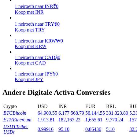
1
neiroeth
naar
INR
₹
0
Uitzetten
Koop met INR
Hoog rendement en directe toegang
1
neiroeth
naar
TRY
₺
0
Koop met TRY
1
neiroeth
naar
KRW
₩
0
Koop met KRW
1
neiroeth
naar
CAD
$
0
Koop met CAD
1
neiroeth
naar
JPY
¥
0
Koop met JPY
Launchpool
Andere Digitale Activa Conversies
Flexibel staken om populaire tokens te verdienen.
Crypto
USD
INR
EUR
BRL
RU
BTC
Bitcoin
64,900.55
6,177,568.79
56,144.55
331,323.80
5,3
ETH
Ethereum
1,913.81
182,167.22
1,655.61
9,770.24
157
USDT
Tether
0.99916
95.10
0.86436
5.10
82.
USDt