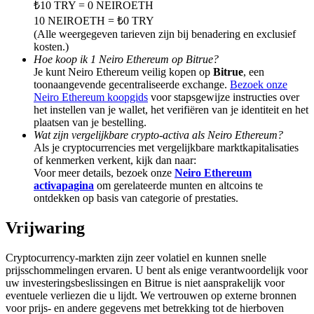
₺10 TRY = 0 NEIROETH
Deposit & Trade BTC to Share 25000 USDT prize pool!
10 NEIROETH = ₺0 TRY
(Alle weergegeven tarieven zijn bij benadering en exclusief
kosten.)
Hoe koop ik 1 Neiro Ethereum op Bitrue?
Deposit CASHCAT & Win
Je kunt Neiro Ethereum veilig kopen op
Bitrue
, een
toonaangevende gecentraliseerde exchange.
Bezoek onze
Share 500000 CASHCAT prize pool
Neiro Ethereum koopgids
voor stapsgewijze instructies over
het instellen van je wallet, het verifiëren van je identiteit en het
plaatsen van je bestelling.
Wat zijn vergelijkbare crypto-activa als Neiro Ethereum?
Als je cryptocurrencies met vergelijkbare marktkapitalisaties
Exclusive for BitMart Users
of kenmerken verkent, kijk dan naar:
Voor meer details, bezoek onze
Neiro Ethereum
Register & Trade to Win 500,000 USDT
activapagina
om gerelateerde munten en altcoins te
ontdekken op basis van categorie of prestaties.
Vrijwaring
Precious Metals Trading Carnival
Cryptocurrency-markten zijn zeer volatiel en kunnen snelle
Trade Gold & Silver · 33,333 USDT Bonus
prijsschommelingen ervaren. U bent als enige verantwoordelijk voor
uw investeringsbeslissingen en Bitrue is niet aansprakelijk voor
eventuele verliezen die u lijdt. We vertrouwen op externe bronnen
voor prijs- en andere gegevens met betrekking tot de hierboven