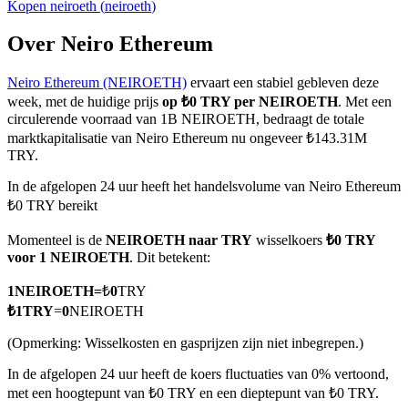
Kopen
neiroeth
(
neiroeth
)
Over Neiro Ethereum
Neiro Ethereum (NEIROETH)
ervaart een stabiel gebleven deze
COIN-M-futures
week, met de huidige prijs
op ₺0 TRY per NEIROETH
. Met een
Cryptocurrency-futures
circulerende voorraad van 1B NEIROETH, bedraagt de totale
marktkapitalisatie van Neiro Ethereum nu ongeveer ₺143.31M
TRY.
TradFi
In de afgelopen 24 uur heeft het handelsvolume van Neiro Ethereum
₺0 TRY bereikt
Derivaten voor aandelen, forex, edelmetalen en grondstoffen
Momenteel is de
NEIROETH naar TRY
wisselkoers
₺0 TRY
voor 1 NEIROETH
. Dit betekent:
1
NEIROETH
=
₺
0
TRY
₺
1
TRY
=
0
NEIROETH
(Opmerking: Wisselkosten en gasprijzen zijn niet inbegrepen.)
In de afgelopen 24 uur heeft de koers fluctuaties van 0% vertoond,
met een hoogtepunt van ₺0 TRY en een dieptepunt van ₺0 TRY.
USDC-futures