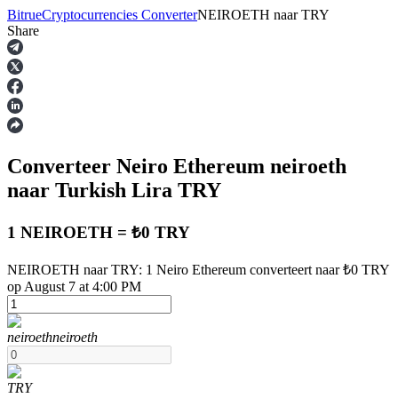
Bitrue
Cryptocurrencies Converter
NEIROETH
naar
TRY
Share
Termijncontracten
Converteer Neiro Ethereum
neiroeth
naar Turkish Lira
TRY
1 NEIROETH = ₺0 TRY
USDT-futures
NEIROETH naar TRY: 1 Neiro Ethereum converteert naar ₺0 TRY
op August 7 at 4:00 PM
Futures met USDT als onderpand
neiroeth
neiroeth
TRY