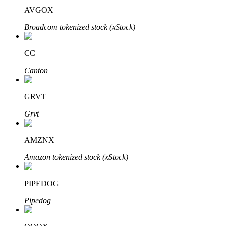
AVGOX
Broadcom tokenized stock (xStock)
CC
Bitrue-partners
Canton
GRVT
Grvt
AMZNX
Amazon tokenized stock (xStock)
Bitrue Affiliates
Tot 65% commissies!
PIPEDOG
Pipedog