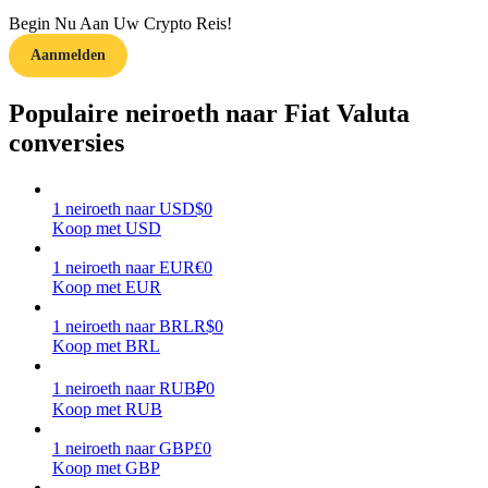
Begin Nu Aan Uw Crypto Reis!
Verdienen
Aanmelden
Populaire neiroeth naar Fiat Valuta
conversies
1
neiroeth
naar
USD
$
0
Koop met USD
1
neiroeth
naar
EUR
€
0
Macht varkentje
Koop met EUR
Verdien dagelijks competitieve beloningen
1
neiroeth
naar
BRL
R$
0
Koop met BRL
1
neiroeth
naar
RUB
₽
0
Koop met RUB
1
neiroeth
naar
GBP
£
0
Koop met GBP