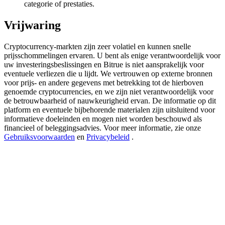
categorie of prestaties.
Deposit & Trade BTC to Share 25000 USDT prize pool!
Vrijwaring
Cryptocurrency-markten zijn zeer volatiel en kunnen snelle
Deposit CASHCAT & Win
prijsschommelingen ervaren. U bent als enige verantwoordelijk voor
Share 500000 CASHCAT prize pool
uw investeringsbeslissingen en Bitrue is niet aansprakelijk voor
eventuele verliezen die u lijdt. We vertrouwen op externe bronnen
voor prijs- en andere gegevens met betrekking tot de hierboven
genoemde cryptocurrencies, en we zijn niet verantwoordelijk voor
de betrouwbaarheid of nauwkeurigheid ervan. De informatie op dit
Exclusive for BitMart Users
platform en eventuele bijbehorende materialen zijn uitsluitend voor
informatieve doeleinden en mogen niet worden beschouwd als
Register & Trade to Win 500,000 USDT
financieel of beleggingsadvies. Voor meer informatie, zie onze
Gebruiksvoorwaarden
en
Privacybeleid
.
Precious Metals Trading Carnival
Trade Gold & Silver · 33,333 USDT Bonus