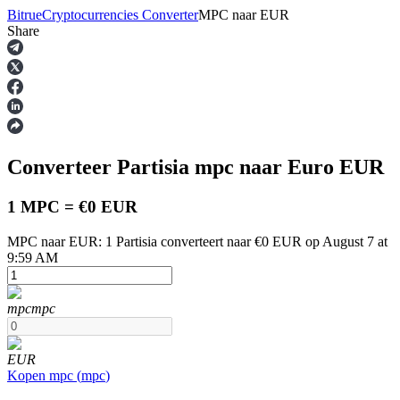
Bitrue
Cryptocurrencies Converter
MPC
naar
EUR
Share
Termijncontracten
Converteer Partisia
mpc
naar Euro
EUR
1 MPC = €0 EUR
MPC naar EUR: 1 Partisia converteert naar €0 EUR op August 7 at
9:59 AM
USDT-futures
Futures met USDT als onderpand
mpc
mpc
EUR
Kopen
mpc
(
mpc
)