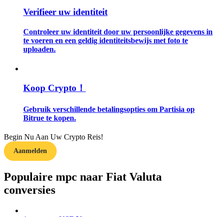
Verifieer uw identiteit
Gids
Controleer uw identiteit door uw persoonlijke gegevens in
Futures-startgids
te voeren en een geldig identiteitsbewijs met foto te
uploaden.
Koop Crypto！
Gebruik verschillende betalingsopties om Partisia op
Bitrue te kopen.
Handelsstrategieën
Begin Nu Aan Uw Crypto Reis!
Aanmelden
Leer hoe u winstgevend kunt blijven
Populaire mpc naar Fiat Valuta
conversies