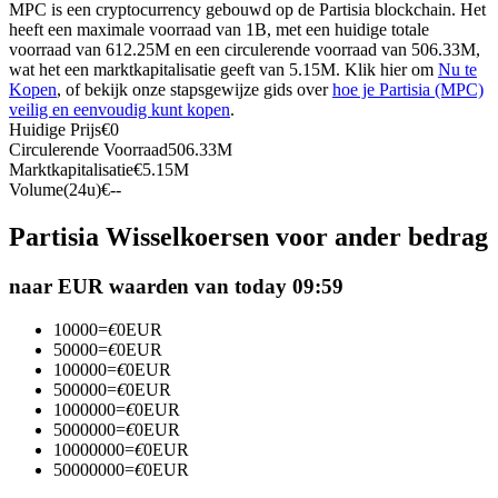
MPC is een cryptocurrency gebouwd op de Partisia blockchain. Het
Futures met USDC als onderpand
heeft een maximale voorraad van 1B, met een huidige totale
voorraad van 612.25M en een circulerende voorraad van 506.33M,
wat het een marktkapitalisatie geeft van 5.15M. Klik hier om
Nu te
Kopen
, of bekijk onze stapsgewijze gids over
hoe je Partisia (MPC)
veilig en eenvoudig kunt kopen
.
Huidige Prijs
€
0
Circulerende Voorraad
506.33M
Marktkapitalisatie
€
5.15M
Volume(24u)
€
--
Partisia Wisselkoersen voor ander bedrag
Kopiëren Handel
naar EUR waarden van today 09:59
Sluit je aan bij top traders
10000
=
€
0
EUR
50000
=
€
0
EUR
100000
=
€
0
EUR
500000
=
€
0
EUR
1000000
=
€
0
EUR
5000000
=
€
0
EUR
10000000
=
€
0
EUR
50000000
=
€
0
EUR