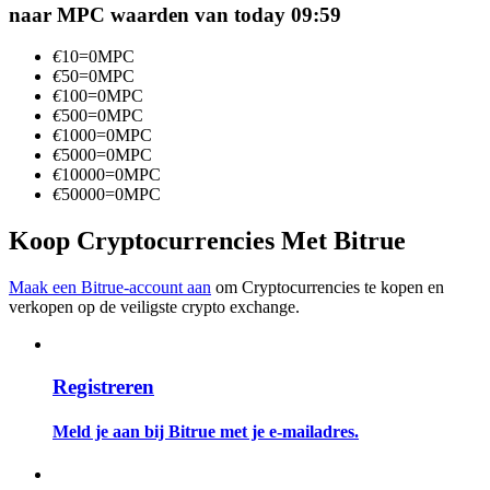
naar MPC waarden van today 09:59
Word een Copy Trader
Geniet van winstdeling en copy trading commissies
€
10
=
0
MPC
€
50
=
0
MPC
€
100
=
0
MPC
€
500
=
0
MPC
€
1000
=
0
MPC
€
5000
=
0
MPC
€
10000
=
0
MPC
€
50000
=
0
MPC
Koop Cryptocurrencies Met Bitrue
Informatie
Maak een Bitrue-account aan
om Cryptocurrencies te kopen en
verkopen op de veiligste crypto exchange.
Big data-analyse inclusief handelsinformatie, enz.
Registreren
Meld je aan bij Bitrue met je e-mailadres.