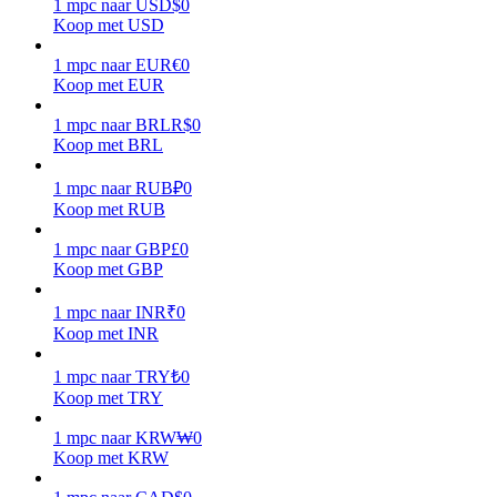
1
mpc
naar
USD
$
0
Koop met USD
Verdienen
1
mpc
naar
EUR
€
0
Koop met EUR
1
mpc
naar
BRL
R$
0
Koop met BRL
1
mpc
naar
RUB
₽
0
Koop met RUB
1
mpc
naar
GBP
£
0
Koop met GBP
Macht varkentje
Verdien dagelijks competitieve beloningen
1
mpc
naar
INR
₹
0
Koop met INR
1
mpc
naar
TRY
₺
0
Koop met TRY
1
mpc
naar
KRW
₩
0
Koop met KRW