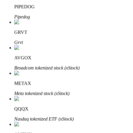
PIPEDOG
Pipedog
Auto Invest
GRVT
Grijp langetermijnwinst en flexibele belangen
Grvt
AVGOX
Broadcom tokenized stock (xStock)
METAX
Meta tokenized stock (xStock)
Leer staken
Meer informatie over het verdienen van passief inkomen
QQQX
Bitrue
AI
Nasdaq tokenized ETF (xStock)