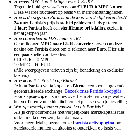
Hoeveel MPC kan ik krijgen voor 1 EUR?
Tegen de huidige wisselkoers kan
€1 EUR 0 MPC kopen.
Deze waarde fluctueert op basis van marktomstandigheden.
Hoe is de prijs van Partisia in de loop van de tijd veranderd?
24 uur:
Partisia's prijs is
stabiel gebleven
sinds gisteren.
1 jaar:
Partisia heeft een
significante prijsdaling
gezien in
het afgelopen jaar.
Doorverwijzing
Hoe converteer ik MPC naar EUR?
Nodig een vriend uit om contante beloningen te ontvangen
Gebruik onze
MPC naar EUR converter
bovenaan deze
pagina om Partisia direct om te rekenen naar Euro. Hier zijn
BTC Welcome Rewards
een paar snelle voorbeelden:
€10 EUR = 0 MPC
10 MPC = €0 EUR
(Alle weergegeven tarieven zijn bij benadering en exclusief
kosten.)
Hoe koop ik 1 Partisia op Bitrue?
Je kunt Partisia veilig kopen op
Bitrue
, een toonaangevende
gecentraliseerde exchange.
Bezoek onze Partisia koopgids
voor stapsgewijze instructies over het instellen van je wallet,
het verifiëren van je identiteit en het plaatsen van je bestelling.
Wat zijn vergelijkbare crypto-activa als Partisia?
Als je cryptocurrencies met vergelijkbare marktkapitalisaties
of kenmerken verkent, kijk dan naar:
Voor meer details, bezoek onze
Partisia activapagina
om
BTC Welcome Rewards
gerelateerde munten en altcoins te ontdekken op basis van