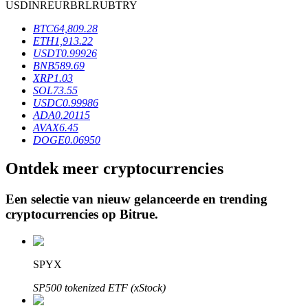
USD
INR
EUR
BRL
RUB
TRY
BTC
64,809.28
ETH
1,913.22
BTR-vergrendelingen
USDT
0.99926
BNB
589.69
Exclusieve beleggingen voor BTR-houders
XRP
1.03
SOL
73.55
USDC
0.99986
ADA
0.20115
AVAX
6.45
DOGE
0.06950
Ontdek meer cryptocurrencies
Een selectie van nieuw gelanceerde en trending
Leningen
cryptocurrencies op
Bitrue
.
Door crypto ondersteunde leenservice
SPYX
SP500 tokenized ETF (xStock)