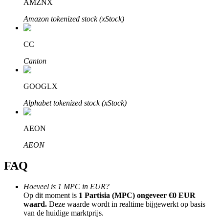
AMZNX
Amazon tokenized stock (xStock)
CC
Bitrue-partners
Canton
GOOGLX
Alphabet tokenized stock (xStock)
AEON
AEON
Bitrue Affiliates
FAQ
Tot 65% commissies!
Hoeveel is 1 MPC in EUR?
Op dit moment is
1 Partisia (MPC) ongeveer €0 EUR
waard.
Deze waarde wordt in realtime bijgewerkt op basis
van de huidige marktprijs.