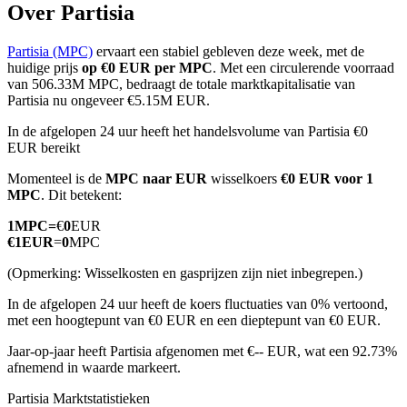
Over Partisia
Partisia (MPC)
ervaart een stabiel gebleven deze week, met de
huidige prijs
op €0 EUR per MPC
. Met een circulerende voorraad
COIN-M-futures
van 506.33M MPC, bedraagt de totale marktkapitalisatie van
Partisia nu ongeveer €5.15M EUR.
Cryptocurrency-futures
In de afgelopen 24 uur heeft het handelsvolume van Partisia €0
EUR bereikt
Momenteel is de
MPC naar EUR
wisselkoers
€0 EUR voor 1
TradFi
MPC
. Dit betekent:
Derivaten voor aandelen, forex, edelmetalen en grondstoffen
1
MPC
=
€
0
EUR
€
1
EUR
=
0
MPC
(Opmerking: Wisselkosten en gasprijzen zijn niet inbegrepen.)
In de afgelopen 24 uur heeft de koers fluctuaties van 0% vertoond,
met een hoogtepunt van €0 EUR en een dieptepunt van €0 EUR.
Jaar-op-jaar heeft Partisia afgenomen met €-- EUR, wat een 92.73%
afnemend in waarde markeert.
USDC-futures
Partisia Marktstatistieken