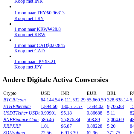
Koop met INR
Verdienen
1
mon
naar
TRY
₺
0.96813
Koop met TRY
1
mon
naar
KRW
₩
28.8
Koop met KRW
1
mon
naar
CAD
$
0.02845
Koop met CAD
1
mon
naar
JPY
¥
3.21
Koop met JPY
Macht varkentje
Andere Digitale Activa Conversies
Verdien dagelijks competitieve beloningen
Crypto
USD
INR
EUR
BRL
R
BTC
Bitcoin
64,144.54
6,111,532.29
55,660.59
328,638.14
5,
ETH
Ethereum
1,894.60
180,513.57
1,644.02
9,706.83
1
USDT
Tether USDt
0.99901
95.18
0.86688
5.11
8
BNB
Binance Coin
586.46
55,876.84
508.89
3,004.69
4
XRP
XRP
1.01
96.87
0.88228
5.20
8
SOL
Solana
72.56
6,913.39
62.96
371.75
6,