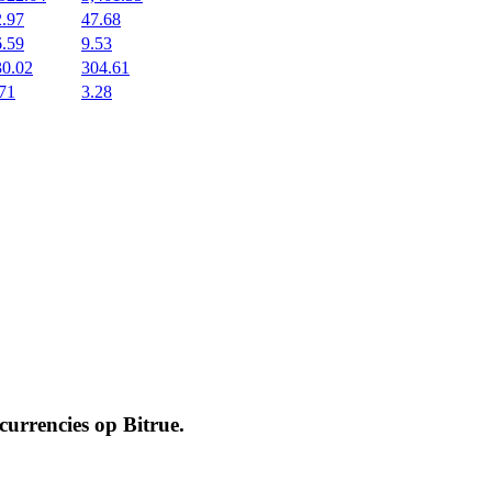
2.97
47.68
6.59
9.53
30.02
304.61
71
3.28
ocurrencies op
Bitrue
.