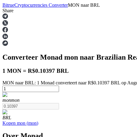
Bitrue
Cryptocurrencies Converter
MON
naar
BRL
Share
Termijncontracten
Converteer Monad
mon
naar Brazilian Re
1 MON = R$0.10397 BRL
MON naar BRL: 1 Monad converteert naar R$0.10397 BRL op Augu
USDT-futures
mon
mon
Futures met USDT als onderpand
BRL
Kopen
mon
(
mon
)
Over Monad