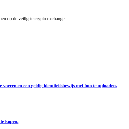
en op de veiligste crypto exchange.
 voeren en een geldig identiteitsbewijs met foto te uploaden.
 te kopen.