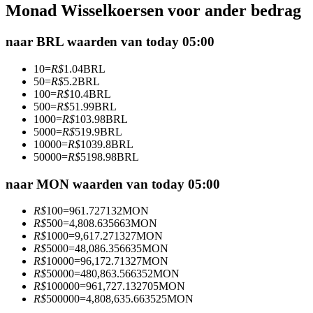
Monad Wisselkoersen voor ander bedrag
Futures met USDC als onderpand
naar BRL waarden van today 05:00
10
=
R$
1.04
BRL
50
=
R$
5.2
BRL
100
=
R$
10.4
BRL
500
=
R$
51.99
BRL
1000
=
R$
103.98
BRL
5000
=
R$
519.9
BRL
10000
=
R$
1039.8
BRL
50000
=
R$
5198.98
BRL
Kopiëren Handel
Sluit je aan bij top traders
naar MON waarden van today 05:00
R$
100
=
961.727132
MON
R$
500
=
4,808.635663
MON
R$
1000
=
9,617.271327
MON
R$
5000
=
48,086.356635
MON
R$
10000
=
96,172.71327
MON
R$
50000
=
480,863.566352
MON
R$
100000
=
961,727.132705
MON
R$
500000
=
4,808,635.663525
MON