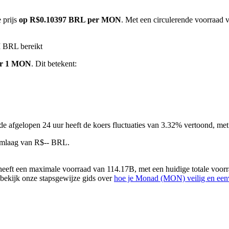
 prijs
op R$0.10397 BRL per MON
. Met een circulerende voorraad
M BRL bereikt
or 1 MON
. Dit betekent:
 de afgelopen 24 uur heeft de koers fluctuaties van 3.32% vertoond, 
omlaag van R$-- BRL.
ft een maximale voorraad van 114.17B, met een huidige totale voorr
f bekijk onze stapsgewijze gids over
hoe je Monad (MON) veilig en een