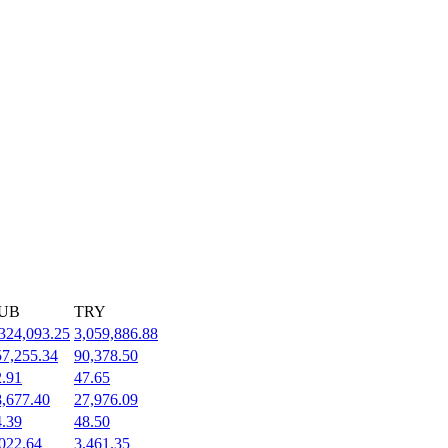
UB
TRY
324,093.25
3,059,886.88
57,255.34
90,378.50
2.91
47.65
8,677.40
27,976.09
4.39
48.50
022.64
3,461.35