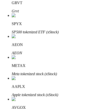
GRVT
Grvt
BTR-vergrendelingen
Exclusieve beleggingen voor BTR-houders
SPYX
SP500 tokenized ETF (xStock)
AEON
AEON
METAX
Leningen
Meta tokenized stock (xStock)
Door crypto ondersteunde leenservice
AAPLX
Apple tokenized stock (xStock)
AVGOX