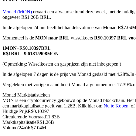
Monad (MON)
ervaart een afwaartse trend deze week, met de huidige
ongeveer R$1.26B BRL.
In de afgelopen 24 uur heeft het handelsvolume van Monad R$7.04
COIN-M-futures
Momenteel is de
MON naar BRL
wisselkoers
R$0.10397 BRL vo
Cryptocurrency-futures
1
MON
=
R$
0.10397
BRL
R$
1
BRL
=
9.61815908
MON
TradFi
(Opmerking: Wisselkosten en gasprijzen zijn niet inbegrepen.)
Derivaten voor aandelen, forex, edelmetalen en grondstoffen
In de afgelopen 7 dagen is de prijs van Monad gedaald met 4.28%.
In
Vergeleken met vorige maand heeft Monad afgenomen met 17.39%.
Monad Marktstatistieken
MON is een cryptocurrency gebouwd op de Monad blockchain. Het hee
een marktkapitalisatie geeft van 1.26B. Klik hier om
Nu te Kopen
, o
Huidige Prijs
R$
0.10397
Circulerende Voorraad
11.83B
Marktkapitalisatie
R$
1.26B
Volume(24u)
R$
7.04M
USDC-futures