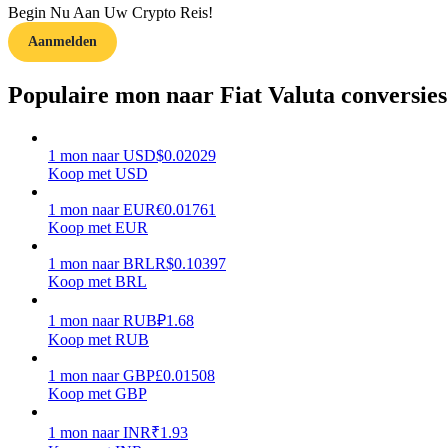
Begin Nu Aan Uw Crypto Reis!
Aanmelden
Gids
Futures-startgids
Populaire mon naar Fiat Valuta conversies
1
mon
naar
USD
$
0.02029
Koop met USD
1
mon
naar
EUR
€
0.01761
Koop met EUR
1
mon
naar
BRL
R$
0.10397
Koop met BRL
Handelsstrategieën
Leer hoe u winstgevend kunt blijven
1
mon
naar
RUB
₽
1.68
Koop met RUB
1
mon
naar
GBP
£
0.01508
Koop met GBP
1
mon
naar
INR
₹
1.93