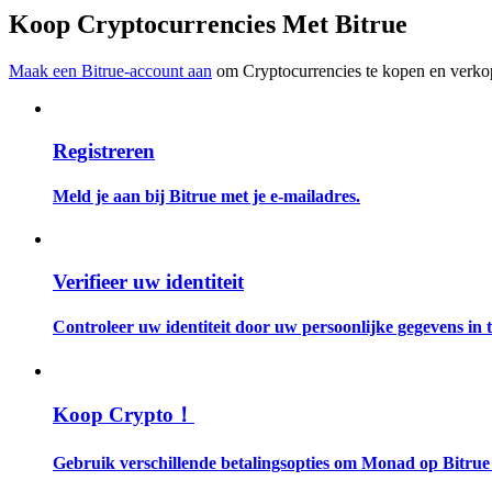
Word een Copy Trader
Koop Cryptocurrencies Met Bitrue
Geniet van winstdeling en copy trading commissies
Maak een Bitrue-account aan
om Cryptocurrencies te kopen en verkop
Registreren
Meld je aan bij Bitrue met je e-mailadres.
Informatie
Verifieer uw identiteit
Big data-analyse inclusief handelsinformatie, enz.
Controleer uw identiteit door uw persoonlijke gegevens in te
Koop Crypto！
Gebruik verschillende betalingsopties om Monad op Bitrue