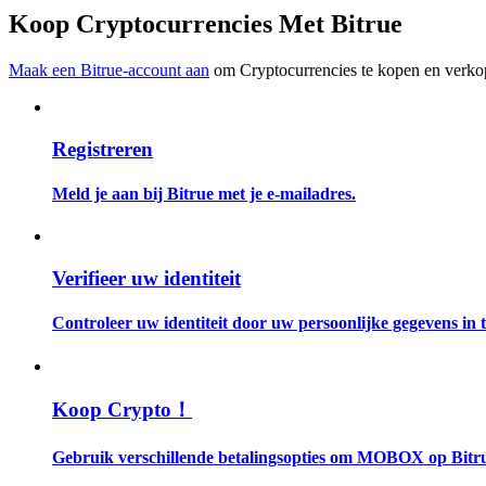
Word een Copy Trader
Koop Cryptocurrencies Met Bitrue
Geniet van winstdeling en copy trading commissies
Maak een Bitrue-account aan
om Cryptocurrencies te kopen en verkop
Registreren
Meld je aan bij Bitrue met je e-mailadres.
Informatie
Verifieer uw identiteit
Big data-analyse inclusief handelsinformatie, enz.
Controleer uw identiteit door uw persoonlijke gegevens in te
Koop Crypto！
Gebruik verschillende betalingsopties om MOBOX op Bitru