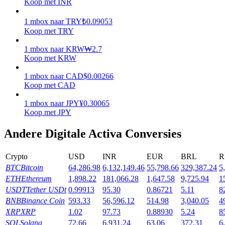
Koop met INR
Verdienen
1
mbox
naar
TRY
₺
0.09053
Koop met TRY
1
mbox
naar
KRW
₩
2.7
Koop met KRW
1
mbox
naar
CAD
$
0.00266
Koop met CAD
1
mbox
naar
JPY
¥
0.30065
Koop met JPY
Macht varkentje
Andere Digitale Activa Conversies
Verdien dagelijks competitieve beloningen
Crypto
USD
INR
EUR
BRL
R
BTC
Bitcoin
64,286.98
6,132,149.46
55,798.66
329,387.24
5
ETH
Ethereum
1,898.22
181,066.28
1,647.58
9,725.94
1
USDT
Tether USDt
0.99913
95.30
0.86721
5.11
8
BNB
Binance Coin
593.33
56,596.12
514.98
3,040.05
4
XRP
XRP
1.02
97.73
0.88930
5.24
8
SOL
Solana
72.66
6,931.24
63.06
372.31
6