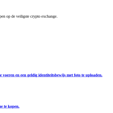
en op de veiligste crypto exchange.
 voeren en een geldig identiteitsbewijs met foto te uploaden.
e te kopen.