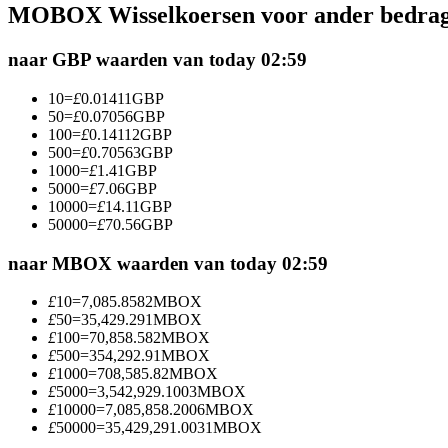
MOBOX Wisselkoersen voor ander bedra
Futures met USDC als onderpand
naar GBP waarden van today 02:59
10
=
£
0.01411
GBP
50
=
£
0.07056
GBP
100
=
£
0.14112
GBP
500
=
£
0.70563
GBP
1000
=
£
1.41
GBP
5000
=
£
7.06
GBP
10000
=
£
14.11
GBP
50000
=
£
70.56
GBP
Kopiëren Handel
Sluit je aan bij top traders
naar MBOX waarden van today 02:59
£
10
=
7,085.8582
MBOX
£
50
=
35,429.291
MBOX
£
100
=
70,858.582
MBOX
£
500
=
354,292.91
MBOX
£
1000
=
708,585.82
MBOX
£
5000
=
3,542,929.1003
MBOX
£
10000
=
7,085,858.2006
MBOX
£
50000
=
35,429,291.0031
MBOX