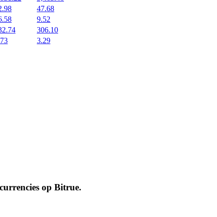
2.98
47.68
6.58
9.52
32.74
306.10
.73
3.29
ocurrencies op
Bitrue
.