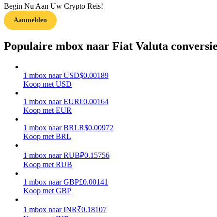
Begin Nu Aan Uw Crypto Reis!
Aanmelden
Gids
Futures-startgids
Populaire mbox naar Fiat Valuta conversi
1
mbox
naar
USD
$
0.00189
Koop met USD
1
mbox
naar
EUR
€
0.00164
Koop met EUR
1
mbox
naar
BRL
R$
0.00972
Koop met BRL
Handelsstrategieën
Leer hoe u winstgevend kunt blijven
1
mbox
naar
RUB
₽
0.15756
Koop met RUB
1
mbox
naar
GBP
£
0.00141
Koop met GBP
1
mbox
naar
INR
₹
0.18107