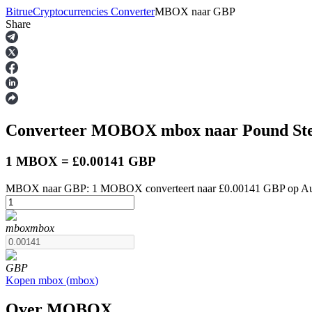
Bitrue
Cryptocurrencies Converter
MBOX
naar
GBP
Share
Termijncontracten
Converteer MOBOX
mbox
naar Pound St
1 MBOX = £0.00141 GBP
MBOX naar GBP: 1 MOBOX converteert naar £0.00141 GBP op Aug
USDT-futures
mbox
mbox
Futures met USDT als onderpand
GBP
Kopen
mbox
(
mbox
)
Over MOBOX