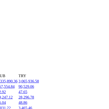
UB
TRY
,335,890.36
3,065,936.58
57,554.84
90,529.06
2.92
47.65
9,247.12
28,296.78
5.04
48.86
,031.22
3,465.46