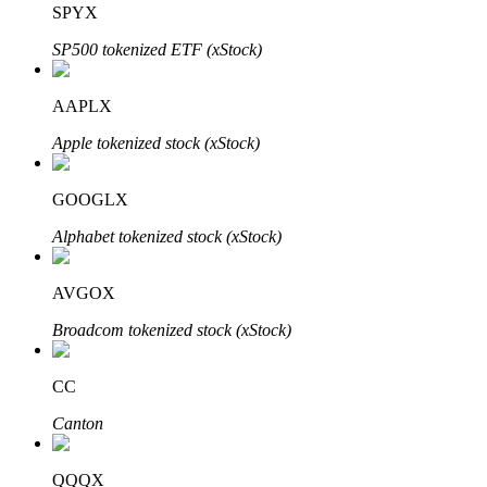
SPYX
SP500 tokenized ETF (xStock)
BTR-vergrendelingen
Exclusieve beleggingen voor BTR-houders
AAPLX
Apple tokenized stock (xStock)
GOOGLX
Alphabet tokenized stock (xStock)
AVGOX
Leningen
Broadcom tokenized stock (xStock)
Door crypto ondersteunde leenservice
CC
Canton
QQQX