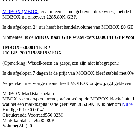
MOBOX (MBOX)
ervaart een stabiel gebleven deze week, met de hu
MOBOX nu ongeveer £285.89K GBP.
In de afgelopen 24 uur heeft het handelsvolume van MOBOX £0 GBP
COIN-M-futures
Momenteel is de
MBOX naar GBP
wisselkoers
£0.00141 GBP vo
Cryptocurrency-futures
1
MBOX
=
£
0.00141
GBP
£
1
GBP
=
709.21985815
MBOX
TradFi
(Opmerking: Wisselkosten en gasprijzen zijn niet inbegrepen.)
Derivaten voor aandelen, forex, edelmetalen en grondstoffen
In de afgelopen 7 dagen is de prijs van MOBOX bleef stabiel met 0%
Vergeleken met vorige maand heeft MOBOX ongewijzigd gebleven m
MOBOX Marktstatistieken
MBOX is een cryptocurrency gebouwd op de MOBOX blockchain. Het 
wat het een marktkapitalisatie geeft van 285.89K. Klik hier om
Nu te
Huidige Prijs
£
0.00141
Circulerende Voorraad
550.32M
Marktkapitalisatie
£
285.89K
Volume(24u)
£
0
USDC-futures