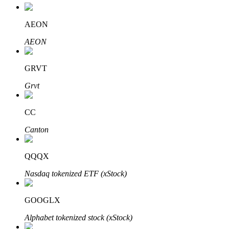
AEON
BTR-vergrendelingen
AEON
Exclusieve beleggingen voor BTR-houders
GRVT
Grvt
CC
Canton
Leningen
QQQX
Door crypto ondersteunde leenservice
Nasdaq tokenized ETF (xStock)
GOOGLX
Alphabet tokenized stock (xStock)