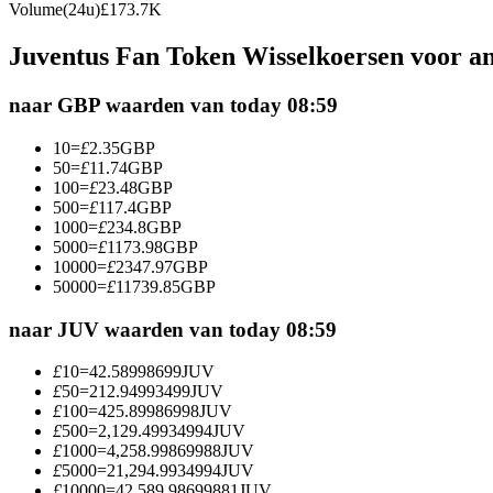
Volume(24u)
£
173.7K
Futures met USDC als onderpand
Juventus Fan Token Wisselkoersen voor a
naar GBP waarden van today 08:59
10
=
£
2.35
GBP
50
=
£
11.74
GBP
100
=
£
23.48
GBP
500
=
£
117.4
GBP
1000
=
£
234.8
GBP
5000
=
£
1173.98
GBP
Kopiëren Handel
10000
=
£
2347.97
GBP
Sluit je aan bij top traders
50000
=
£
11739.85
GBP
naar JUV waarden van today 08:59
£
10
=
42.58998699
JUV
£
50
=
212.94993499
JUV
£
100
=
425.89986998
JUV
£
500
=
2,129.49934994
JUV
£
1000
=
4,258.99869988
JUV
£
5000
=
21,294.9934994
JUV
£
10000
=
42,589.98699881
JUV