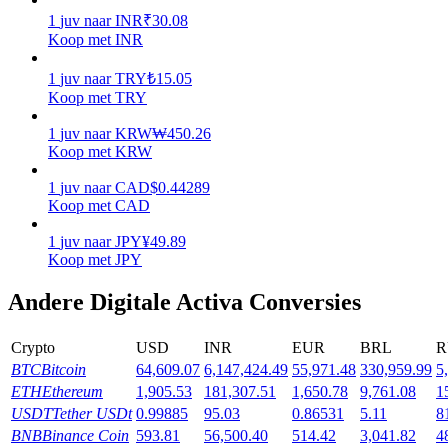
1
juv
naar
INR
₹
30.08
Verdienen
Koop met INR
1
juv
naar
TRY
₺
15.05
Koop met TRY
1
juv
naar
KRW
₩
450.26
Koop met KRW
1
juv
naar
CAD
$
0.44289
Koop met CAD
1
juv
naar
JPY
¥
49.89
Macht varkentje
Koop met JPY
Verdien dagelijks competitieve beloningen
Andere Digitale Activa Conversies
Crypto
USD
INR
EUR
BRL
R
BTC
Bitcoin
64,609.07
6,147,424.49
55,971.48
330,959.99
5
ETH
Ethereum
1,905.53
181,307.51
1,650.78
9,761.08
1
USDT
Tether USDt
0.99885
95.03
0.86531
5.11
8
BNB
Binance Coin
593.81
56,500.40
514.42
3,041.82
4