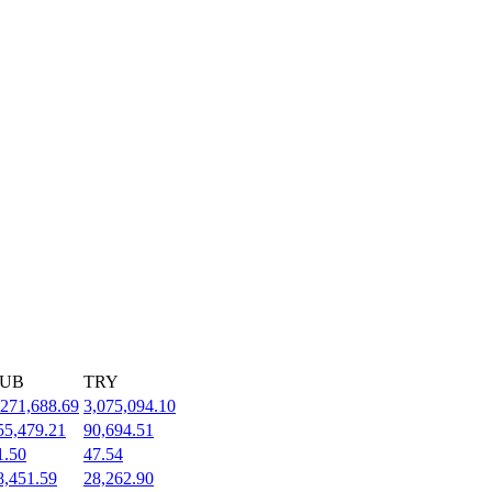
UB
TRY
,271,688.69
3,075,094.10
55,479.21
90,694.51
1.50
47.54
8,451.59
28,262.90