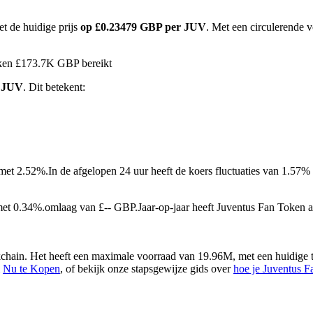
t de huidige prijs
op £0.23479 GBP per JUV
. Met een circulerende 
oken £173.7K GBP bereikt
1 JUV
. Dit betekent:
 met 2.52%.
In de afgelopen 24 uur heeft de koers fluctuaties van 1.5
met 0.34%.omlaag van £-- GBP.
Jaar-op-jaar heeft Juventus Fan Toke
hain. Het heeft een maximale voorraad van 19.96M, met een huidige t
m
Nu te Kopen
, of bekijk onze stapsgewijze gids over
hoe je Juventus 