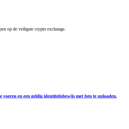
en op de veiligste crypto exchange.
 voeren en een geldig identiteitsbewijs met foto te uploaden.