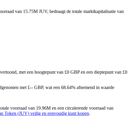
voorraad van 15.75M JUV, bedraagt de totale marktkapitalisatie van
7% vertoond, met een hoogtepunt van £0 GBP en een dieptepunt van £0
n afgenomen met £-- GBP, wat een 68.64% afnemend in waarde
otale voorraad van 19.96M en een circulerende voorraad van
Fan Token (JUV) veilig en eenvoudig kunt kopen
.