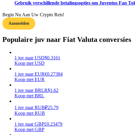
Gebruik verschillende betalingsopties om Juventus Fan Tok
Gids
Begin Nu Aan Uw Crypto Reis!
Futures-startgids
Aanmelden
Populaire juv naar Fiat Valuta conversies
1
juv
naar
USD
$
0.3161
Koop met USD
1
juv
naar
EUR
€
0.27384
Koop met EUR
Handelsstrategieën
1
juv
naar
BRL
R$
1.62
Leer hoe u winstgevend kunt blijven
Koop met BRL
1
juv
naar
RUB
₽
25.79
Koop met RUB
1
juv
naar
GBP
£
0.23479
Koop met GBP