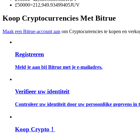
Word een Copy Trader
£
50000
=
212,949.93499405
JUV
Geniet van winstdeling en copy trading commissies
Koop Cryptocurrencies Met Bitrue
Maak een Bitrue-account aan
om Cryptocurrencies te kopen en verkop
Registreren
Meld je aan bij Bitrue met je e-mailadres.
Informatie
Big data-analyse inclusief handelsinformatie, enz.
Verifieer uw identiteit
Controleer uw identiteit door uw persoonlijke gegevens in te
Koop Crypto！