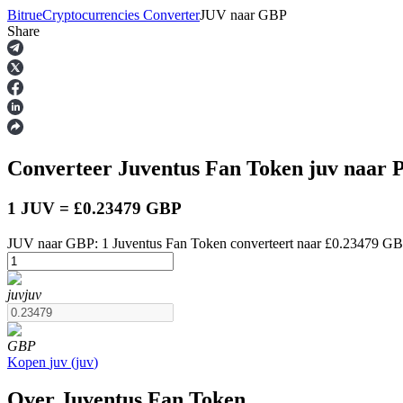
Bitrue
Cryptocurrencies Converter
JUV
naar
GBP
Share
Termijncontracten
Converteer Juventus Fan Token
juv
naar P
1 JUV = £0.23479 GBP
JUV naar GBP: 1 Juventus Fan Token converteert naar £0.23479 GB
USDT-futures
juv
juv
Futures met USDT als onderpand
GBP
Kopen
juv
(
juv
)
Over Juventus Fan Token