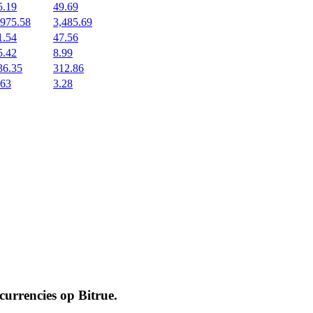
5.19
49.69
,975.58
3,485.69
1.54
47.56
5.42
8.99
36.35
312.86
.63
3.28
ocurrencies op
Bitrue
.