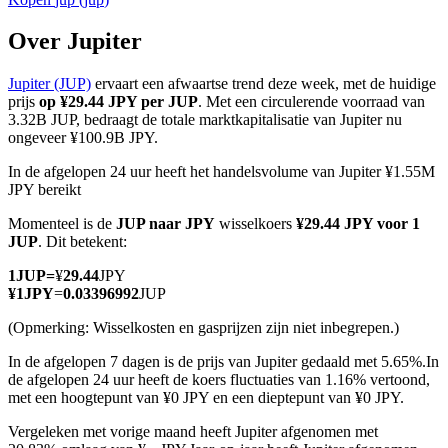
Over Jupiter
Jupiter (JUP)
ervaart een afwaartse trend deze week, met de huidige
COIN-M-futures
prijs
op ¥29.44 JPY per JUP
. Met een circulerende voorraad van
3.32B JUP, bedraagt de totale marktkapitalisatie van Jupiter nu
Cryptocurrency-futures
ongeveer ¥100.9B JPY.
In de afgelopen 24 uur heeft het handelsvolume van Jupiter ¥1.55M
JPY bereikt
TradFi
Momenteel is de
JUP naar JPY
wisselkoers
¥29.44 JPY voor 1
Derivaten voor aandelen, forex, edelmetalen en grondstoffen
JUP
. Dit betekent:
1
JUP
=
¥
29.44
JPY
¥
1
JPY
=
0.03396992
JUP
(Opmerking: Wisselkosten en gasprijzen zijn niet inbegrepen.)
In de afgelopen 7 dagen is de prijs van Jupiter gedaald met 5.65%.
In
de afgelopen 24 uur heeft de koers fluctuaties van 1.16% vertoond,
met een hoogtepunt van ¥0 JPY en een dieptepunt van ¥0 JPY.
Vergeleken met vorige maand heeft Jupiter afgenomen met
USDC-futures