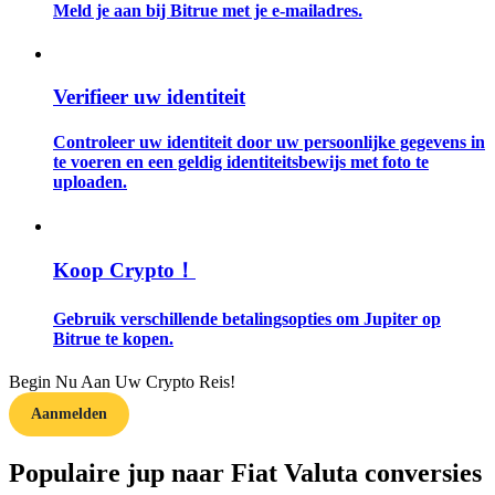
Meld je aan bij Bitrue met je e-mailadres.
Gids
Futures-startgids
Verifieer uw identiteit
Controleer uw identiteit door uw persoonlijke gegevens in
te voeren en een geldig identiteitsbewijs met foto te
uploaden.
Koop Crypto！
Handelsstrategieën
Gebruik verschillende betalingsopties om Jupiter op
Bitrue te kopen.
Leer hoe u winstgevend kunt blijven
Begin Nu Aan Uw Crypto Reis!
Aanmelden
Populaire jup naar Fiat Valuta conversies