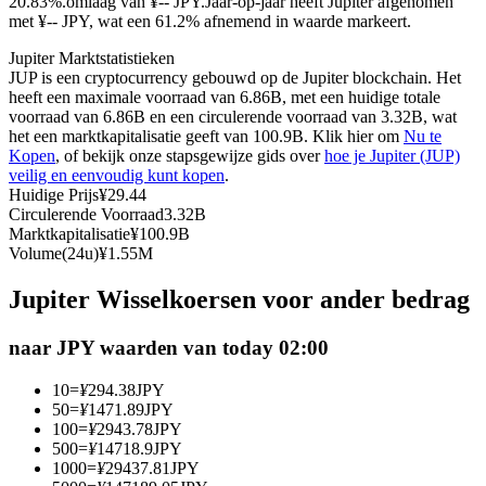
20.83%.omlaag van ¥-- JPY.
Jaar-op-jaar heeft Jupiter afgenomen
met ¥-- JPY, wat een 61.2% afnemend in waarde markeert.
Futures met USDC als onderpand
Jupiter Marktstatistieken
JUP is een cryptocurrency gebouwd op de Jupiter blockchain. Het
heeft een maximale voorraad van 6.86B, met een huidige totale
voorraad van 6.86B en een circulerende voorraad van 3.32B, wat
het een marktkapitalisatie geeft van 100.9B. Klik hier om
Nu te
Kopen
, of bekijk onze stapsgewijze gids over
hoe je Jupiter (JUP)
veilig en eenvoudig kunt kopen
.
Huidige Prijs
¥
29.44
Circulerende Voorraad
3.32B
Marktkapitalisatie
¥
100.9B
Kopiëren Handel
Volume(24u)
¥
1.55M
Sluit je aan bij top traders
Jupiter Wisselkoersen voor ander bedrag
naar JPY waarden van today 02:00
10
=
¥
294.38
JPY
50
=
¥
1471.89
JPY
100
=
¥
2943.78
JPY
500
=
¥
14718.9
JPY
1000
=
¥
29437.81
JPY