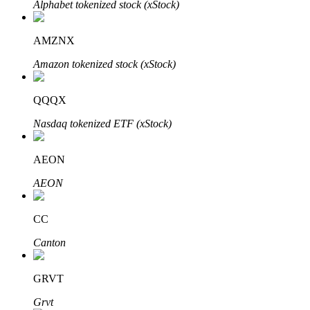
Alphabet tokenized stock (xStock)
AMZNX
Auto Invest
Amazon tokenized stock (xStock)
Grijp langetermijnwinst en flexibele belangen
QQQX
Nasdaq tokenized ETF (xStock)
AEON
AEON
CC
Leer staken
Canton
Meer informatie over het verdienen van passief inkomen
Bitrue
AI
GRVT
Grvt