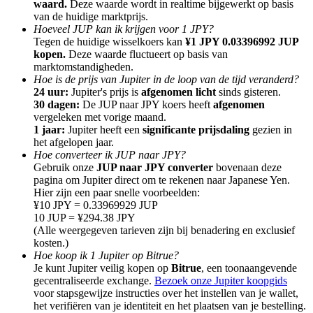
waard.
Deze waarde wordt in realtime bijgewerkt op basis
van de huidige marktprijs.
Hoeveel JUP kan ik krijgen voor 1 JPY?
Tegen de huidige wisselkoers kan
¥1 JPY 0.03396992 JUP
kopen.
Deze waarde fluctueert op basis van
marktomstandigheden.
Hoe is de prijs van Jupiter in de loop van de tijd veranderd?
Doorverwijzing
24 uur:
Jupiter's prijs is
afgenomen licht
sinds gisteren.
Nodig een vriend uit om contante beloningen te ontvangen
30 dagen:
De JUP naar JPY koers heeft
afgenomen
vergeleken met vorige maand.
Deposit CASHCAT & Win
1 jaar:
Jupiter heeft een
significante prijsdaling
gezien in
het afgelopen jaar.
Hoe converteer ik JUP naar JPY?
Gebruik onze
JUP naar JPY converter
bovenaan deze
pagina om Jupiter direct om te rekenen naar Japanese Yen.
Hier zijn een paar snelle voorbeelden:
¥10 JPY = 0.33969929 JUP
10 JUP = ¥294.38 JPY
(Alle weergegeven tarieven zijn bij benadering en exclusief
kosten.)
Hoe koop ik 1 Jupiter op Bitrue?
Je kunt Jupiter veilig kopen op
Bitrue
, een toonaangevende
gecentraliseerde exchange.
Bezoek onze Jupiter koopgids
voor stapsgewijze instructies over het instellen van je wallet,
Deposit CASHCAT & Win
het verifiëren van je identiteit en het plaatsen van je bestelling.