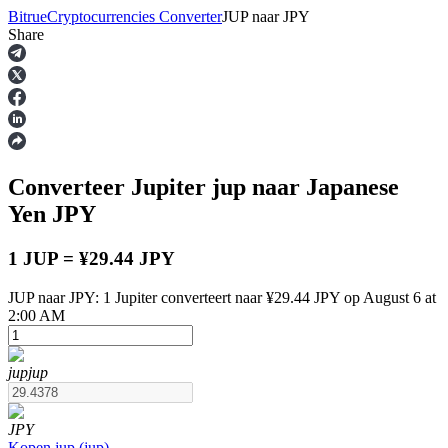
Bitrue
Cryptocurrencies Converter
JUP
naar
JPY
Share
Termijncontracten
Converteer Jupiter
jup
naar Japanese
Yen
JPY
1 JUP = ¥29.44 JPY
JUP naar JPY: 1 Jupiter converteert naar ¥29.44 JPY op August 6 at
USDT-futures
2:00 AM
Futures met USDT als onderpand
jup
jup
JPY
Kopen
jup
(
jup
)