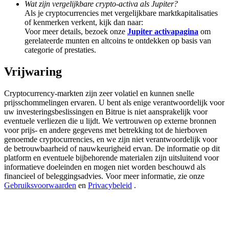
Wat zijn vergelijkbare crypto-activa als Jupiter?
Share 500000 CASHCAT prize pool
Als je cryptocurrencies met vergelijkbare marktkapitalisaties
of kenmerken verkent, kijk dan naar:
Voor meer details, bezoek onze
Jupiter activapagina
om
gerelateerde munten en altcoins te ontdekken op basis van
Exclusive for BitMart Users
categorie of prestaties.
Register & Trade to Win 500,000 USDT
Vrijwaring
Cryptocurrency-markten zijn zeer volatiel en kunnen snelle
prijsschommelingen ervaren. U bent als enige verantwoordelijk voor
Precious Metals Trading Carnival
uw investeringsbeslissingen en Bitrue is niet aansprakelijk voor
eventuele verliezen die u lijdt. We vertrouwen op externe bronnen
Trade Gold & Silver · 33,333 USDT Bonus
voor prijs- en andere gegevens met betrekking tot de hierboven
genoemde cryptocurrencies, en we zijn niet verantwoordelijk voor
de betrouwbaarheid of nauwkeurigheid ervan. De informatie op dit
platform en eventuele bijbehorende materialen zijn uitsluitend voor
informatieve doeleinden en mogen niet worden beschouwd als
USDT New User Exclusive 10% APR
financieel of beleggingsadvies. Voor meer informatie, zie onze
Gebruiksvoorwaarden
en
Privacybeleid
.
USDT Flexible Staking | Daily Rewards