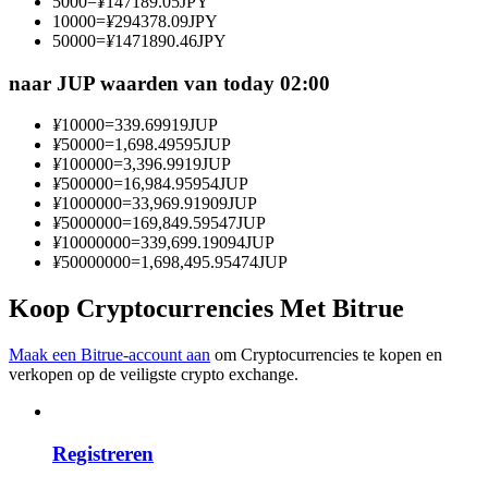
5000
=
¥
147189.05
JPY
Word een Copy Trader
10000
=
¥
294378.09
JPY
50000
=
¥
1471890.46
JPY
Geniet van winstdeling en copy trading commissies
naar JUP waarden van today 02:00
¥
10000
=
339.69919
JUP
¥
50000
=
1,698.49595
JUP
¥
100000
=
3,396.9919
JUP
¥
500000
=
16,984.95954
JUP
¥
1000000
=
33,969.91909
JUP
¥
5000000
=
169,849.59547
JUP
¥
10000000
=
339,699.19094
JUP
¥
50000000
=
1,698,495.95474
JUP
Informatie
Koop Cryptocurrencies Met Bitrue
Big data-analyse inclusief handelsinformatie, enz.
Maak een Bitrue-account aan
om Cryptocurrencies te kopen en
verkopen op de veiligste crypto exchange.
Registreren