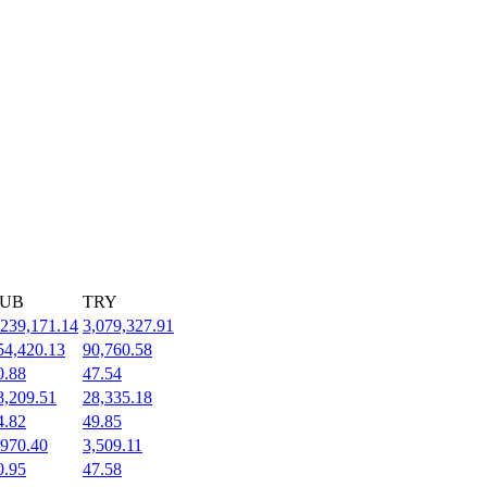
UB
TRY
,239,171.14
3,079,327.91
54,420.13
90,760.58
0.88
47.54
8,209.51
28,335.18
4.82
49.85
,970.40
3,509.11
0.95
47.58