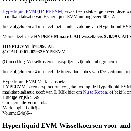
Hyperliquid EVM (HYPEEVM)
ervaart een stabiel gebleven deze we
marktkapitalisatie van Hyperliquid EVM nu ongeveer $0 CAD.
In de afgelopen 24 uur heeft het handelsvolume van Hyperliquid E
COIN-M-futures
Momenteel is de
HYPEEVM naar CAD
wisselkoers
$78.99 CAD
Cryptocurrency-futures
1
HYPEEVM
=
$
78.99
CAD
$
1
CAD
=
0.01265933
HYPEEVM
TradFi
(Opmerking: Wisselkosten en gasprijzen zijn niet inbegrepen.)
Derivaten voor aandelen, forex, edelmetalen en grondstoffen
In de afgelopen 24 uur heeft de koers fluctuaties van 0% vertoond,
Hyperliquid EVM Marktstatistieken
HYPEEVM is een cryptocurrency gebouwd op de Hyperliquid EVM block
marktkapitalisatie geeft van 0. Klik hier om
Nu te Kopen
, of bekijk 
Huidige Prijs
$
78.99
Circulerende Voorraad
--
Marktkapitalisatie
$
--
Volume(24u)
$
--
Hyperliquid EVM Wisselkoersen voor and
USDC-futures