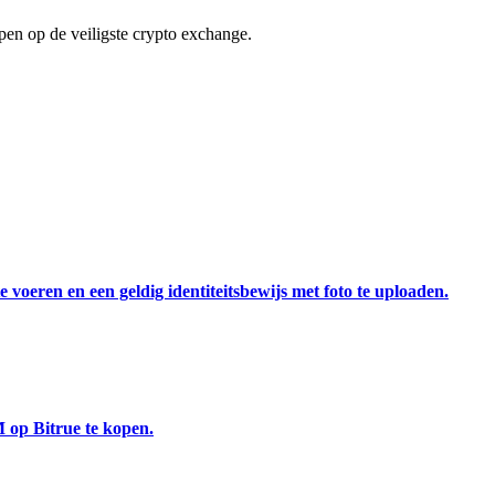
en op de veiligste crypto exchange.
 voeren en een geldig identiteitsbewijs met foto te uploaden.
 op Bitrue te kopen.