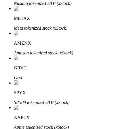
Nasdaq tokenized ETF (xStock)
BTR-vergrendelingen
METAX
Exclusieve beleggingen voor BTR-houders
Meta tokenized stock (xStock)
AMZNX
Amazon tokenized stock (xStock)
GRVT
Grvt
Leningen
SPYX
Door crypto ondersteunde leenservice
SP500 tokenized ETF (xStock)
AAPLX
Apple tokenized stock (xStock)