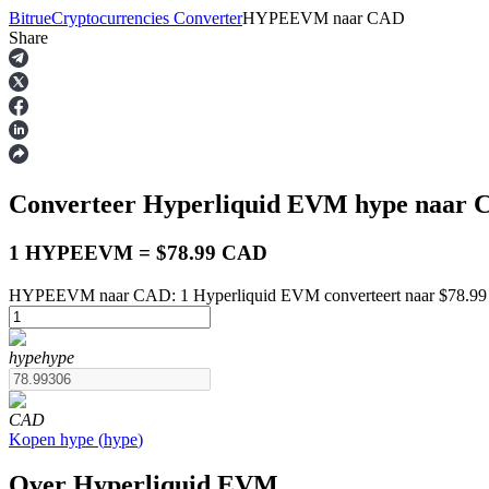
Bitrue
Cryptocurrencies Converter
HYPEEVM
naar
CAD
Share
Termijncontracten
Converteer Hyperliquid EVM
hype
naar C
1 HYPEEVM = $78.99 CAD
HYPEEVM naar CAD: 1 Hyperliquid EVM converteert naar $78.99
USDT-futures
hype
hype
Futures met USDT als onderpand
CAD
Kopen
hype
(
hype
)
Over Hyperliquid EVM