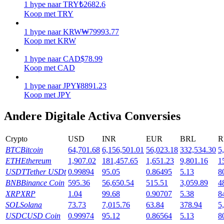
1
hype
naar
TRY
₺
2682.6
Koop met TRY
Verdienen
1
hype
naar
KRW
₩
79993.77
Koop met KRW
1
hype
naar
CAD
$
78.99
Koop met CAD
1
hype
naar
JPY
¥
8891.23
Koop met JPY
Andere Digitale Activa Conversies
Macht varkentje
Crypto
USD
INR
EUR
BRL
R
Verdien dagelijks competitieve beloningen
BTC
Bitcoin
64,701.68
6,156,501.01
56,023.18
332,534.30
5
ETH
Ethereum
1,907.02
181,457.65
1,651.23
9,801.16
1
USDT
Tether USDt
0.99894
95.05
0.86495
5.13
8
BNB
Binance Coin
595.36
56,650.54
515.51
3,059.89
4
XRP
XRP
1.04
99.68
0.90707
5.38
8
SOL
Solana
73.73
7,015.76
63.84
378.94
5
USDC
USD Coin
0.99974
95.12
0.86564
5.13
8