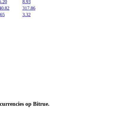
5.20
8.93
40.82
317.86
.65
3.32
ocurrencies op
Bitrue
.