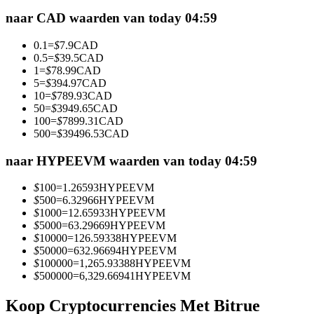
Futures met USDC als onderpand
naar CAD waarden van today 04:59
0.1
=
$
7.9
CAD
0.5
=
$
39.5
CAD
1
=
$
78.99
CAD
5
=
$
394.97
CAD
10
=
$
789.93
CAD
50
=
$
3949.65
CAD
100
=
$
7899.31
CAD
500
=
$
39496.53
CAD
Kopiëren Handel
naar HYPEEVM waarden van today 04:59
Sluit je aan bij top traders
$
100
=
1.26593
HYPEEVM
$
500
=
6.32966
HYPEEVM
$
1000
=
12.65933
HYPEEVM
$
5000
=
63.29669
HYPEEVM
$
10000
=
126.59338
HYPEEVM
$
50000
=
632.96694
HYPEEVM
$
100000
=
1,265.93388
HYPEEVM
$
500000
=
6,329.66941
HYPEEVM
Koop Cryptocurrencies Met Bitrue