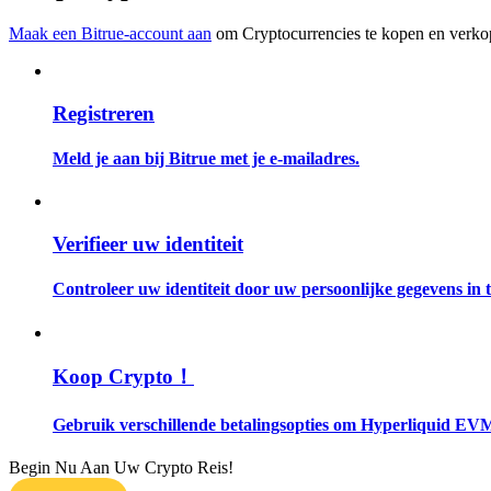
Word een Copy Trader
Maak een Bitrue-account aan
om Cryptocurrencies te kopen en verkop
Geniet van winstdeling en copy trading commissies
Registreren
Meld je aan bij Bitrue met je e-mailadres.
Verifieer uw identiteit
Informatie
Controleer uw identiteit door uw persoonlijke gegevens in te
Big data-analyse inclusief handelsinformatie, enz.
Koop Crypto！
Gebruik verschillende betalingsopties om Hyperliquid EVM
Begin Nu Aan Uw Crypto Reis!