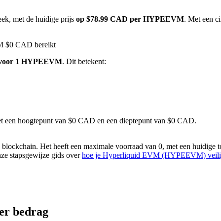
ek, met de huidige prijs
op $78.99 CAD per HYPEEVM
. Met een c
VM $0 CAD bereikt
 voor 1 HYPEEVM
. Dit betekent:
 met een hoogtepunt van $0 CAD en een dieptepunt van $0 CAD.
chain. Het heeft een maximale voorraad van 0, met een huidige tota
onze stapsgewijze gids over
hoe je Hyperliquid EVM (HYPEEVM) veilig
er bedrag