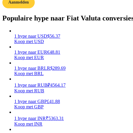
Aanmelden
Gids
Populaire hype naar Fiat Valuta conversie
Futures-startgids
1
hype
naar
USD
$
56.37
Koop met USD
1
hype
naar
EUR
€
48.81
Koop met EUR
1
hype
naar
BRL
R$
289.69
Koop met BRL
Handelsstrategieën
1
hype
naar
RUB
₽
4564.17
Koop met RUB
Leer hoe u winstgevend kunt blijven
1
hype
naar
GBP
£
41.88
Koop met GBP
1
hype
naar
INR
₹
5363.31
Koop met INR