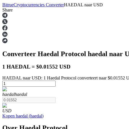
Bitrue
Cryptocurrencies Converter
HAEDAL
naar
USD
Share
Termijncontracten
Converteer Haedal Protocol
haedal
naar U
1 HAEDAL = $0.01552 USD
HAEDAL naar USD: 1 Haedal Protocol converteert naar $0.01552 
USDT-futures
haedal
haedal
Futures met USDT als onderpand
USD
Kopen
haedal
(
haedal
)
Over Haedal Protocol