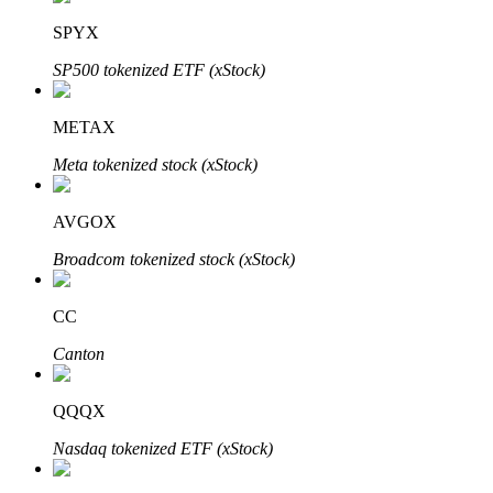
SPYX
BTR-vergrendelingen
SP500 tokenized ETF (xStock)
Exclusieve beleggingen voor BTR-houders
METAX
Meta tokenized stock (xStock)
AVGOX
Broadcom tokenized stock (xStock)
CC
Leningen
Canton
Door crypto ondersteunde leenservice
QQQX
Nasdaq tokenized ETF (xStock)