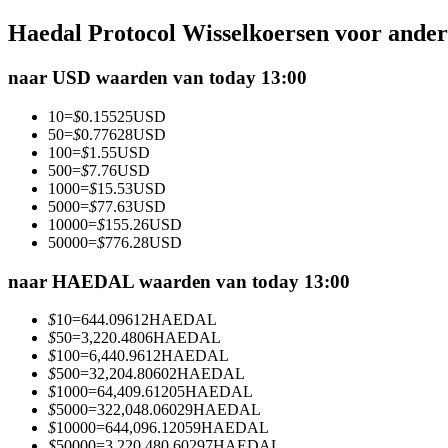
Futures met USDC als onderpand
Haedal Protocol Wisselkoersen voor ande
naar USD waarden van today 13:00
10
=
$
0.15525
USD
50
=
$
0.77628
USD
100
=
$
1.55
USD
500
=
$
7.76
USD
1000
=
$
15.53
USD
5000
=
$
77.63
USD
10000
=
$
155.26
USD
Kopiëren Handel
50000
=
$
776.28
USD
Sluit je aan bij top traders
naar HAEDAL waarden van today 13:00
$
10
=
644.09612
HAEDAL
$
50
=
3,220.4806
HAEDAL
$
100
=
6,440.9612
HAEDAL
$
500
=
32,204.80602
HAEDAL
$
1000
=
64,409.61205
HAEDAL
$
5000
=
322,048.06029
HAEDAL
$
10000
=
644,096.12059
HAEDAL
$
50000
=
3,220,480.60297
HAEDAL