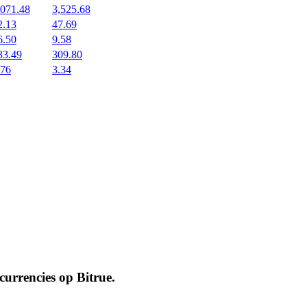
,071.48
3,525.68
2.13
47.69
6.50
9.58
33.49
309.80
.76
3.34
ocurrencies op
Bitrue
.