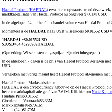
Haedal Protocol (HAEDAL)
ervaart een opwaartse trend deze week, 
marktkapitalisatie van Haedal Protocol nu ongeveer $7.61M USD.
In de afgelopen 24 uur heeft het handelsvolume van Haedal Protoco
COIN-M-futures
Momenteel is de
HAEDAL naar USD
wisselkoers
$0.01552 USD 
Cryptocurrency-futures
1
HAEDAL
=
$
0.01552
USD
$
1
USD
=
64.43298969
HAEDAL
TradFi
(Opmerking: Wisselkosten en gasprijzen zijn niet inbegrepen.)
Derivaten voor aandelen, forex, edelmetalen en grondstoffen
In de afgelopen 7 dagen is de prijs van Haedal Protocol gestegen met
USD.
Vergeleken met vorige maand heeft Haedal Protocol afgenomen met
Haedal Protocol Marktstatistieken
HAEDAL is een cryptocurrency gebouwd op de Haedal Protocol blockc
het een marktkapitalisatie geeft van 7.61M. Klik hier om
Nu te Kope
Huidige Prijs
$
0.01552
Circulerende Voorraad
483.33M
Marktkapitalisatie
$
7.61M
USDC-futures
Volume(24u)
$
1.79M