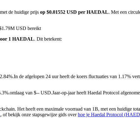
met de huidige prijs
op $0.01552 USD per HAEDAL
. Met een circ
l $1.79M USD bereikt
voor 1 HAEDAL
. Dit betekent:
 2.84%.
In de afgelopen 24 uur heeft de koers fluctuaties van 1.17% v
 5.3%.omlaag van $-- USD.
Jaar-op-jaar heeft Haedal Protocol afgeno
hain. Het heeft een maximale voorraad van 1B, met een huidige tota
n
, of bekijk onze stapsgewijze gids over
hoe je Haedal Protocol (HAED