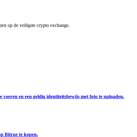
en op de veiligste crypto exchange.
 voeren en een geldig identiteitsbewijs met foto te uploaden.
p Bitrue te kopen.