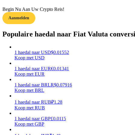
Begin Nu Aan Uw Crypto Reis!
Gids
Aanmelden
Futures-startgids
Populaire haedal naar Fiat Valuta convers
1
haedal
naar
USD
$
0.01552
Koop met USD
1
haedal
naar
EUR
€
0.01341
Koop met EUR
1
haedal
naar
BRL
R$
0.07916
Handelsstrategieën
Koop met BRL
Leer hoe u winstgevend kunt blijven
1
haedal
naar
RUB
₽
1.28
Koop met RUB
1
haedal
naar
GBP
£
0.0115
Koop met GBP