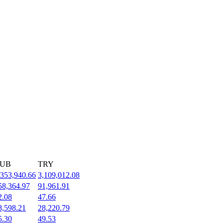
UB
TRY
,353,940.66
3,109,012.08
58,364.97
91,961.91
2.08
47.66
8,598.21
28,220.79
5.30
49.53