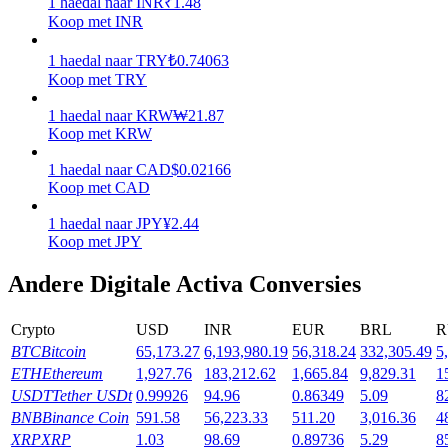
1
haedal
naar
INR
₹
1.48
Koop met INR
Verdienen
1
haedal
naar
TRY
₺
0.74063
Koop met TRY
1
haedal
naar
KRW
₩
21.87
Koop met KRW
1
haedal
naar
CAD
$
0.02166
Koop met CAD
1
haedal
naar
JPY
¥
2.44
Koop met JPY
Macht varkentje
Andere Digitale Activa Conversies
Verdien dagelijks competitieve beloningen
Crypto
USD
INR
EUR
BRL
R
BTC
Bitcoin
65,173.27
6,193,980.19
56,318.24
332,305.49
5
ETH
Ethereum
1,927.76
183,212.62
1,665.84
9,829.31
1
USDT
Tether USDt
0.99926
94.96
0.86349
5.09
8
BNB
Binance Coin
591.58
56,223.33
511.20
3,016.36
4
XRP
XRP
1.03
98.69
0.89736
5.29
8