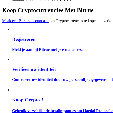
Word een Copy Trader
Koop Cryptocurrencies Met Bitrue
Geniet van winstdeling en copy trading commissies
Maak een Bitrue-account aan
om Cryptocurrencies te kopen en verkop
Registreren
Meld je aan bij Bitrue met je e-mailadres.
Informatie
Verifieer uw identiteit
Big data-analyse inclusief handelsinformatie, enz.
Controleer uw identiteit door uw persoonlijke gegevens in te
Koop Crypto！
Gebruik verschillende betalingsopties om Haedal Protocol o