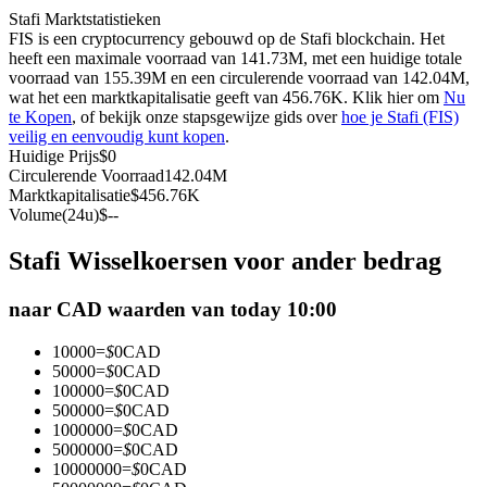
Stafi Marktstatistieken
Futures met USDC als onderpand
FIS is een cryptocurrency gebouwd op de Stafi blockchain. Het
heeft een maximale voorraad van 141.73M, met een huidige totale
voorraad van 155.39M en een circulerende voorraad van 142.04M,
wat het een marktkapitalisatie geeft van 456.76K. Klik hier om
Nu
te Kopen
, of bekijk onze stapsgewijze gids over
hoe je Stafi (FIS)
veilig en eenvoudig kunt kopen
.
Huidige Prijs
$
0
Circulerende Voorraad
142.04M
Marktkapitalisatie
$
456.76K
Volume(24u)
$
--
Kopiëren Handel
Stafi Wisselkoersen voor ander bedrag
Sluit je aan bij top traders
naar CAD waarden van today 10:00
10000
=
$
0
CAD
50000
=
$
0
CAD
100000
=
$
0
CAD
500000
=
$
0
CAD
1000000
=
$
0
CAD
5000000
=
$
0
CAD
10000000
=
$
0
CAD