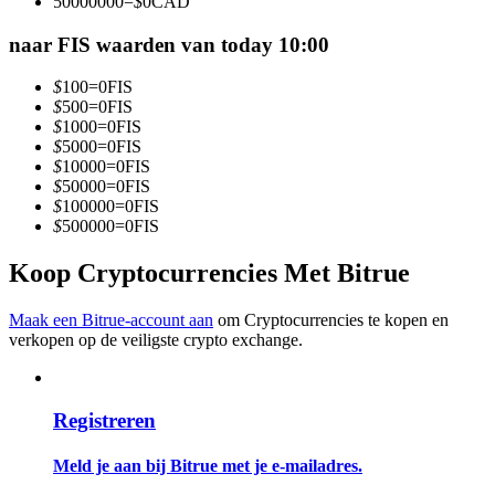
50000000
=
$
0
CAD
Word een Copy Trader
naar FIS waarden van today 10:00
Geniet van winstdeling en copy trading commissies
$
100
=
0
FIS
$
500
=
0
FIS
$
1000
=
0
FIS
$
5000
=
0
FIS
$
10000
=
0
FIS
$
50000
=
0
FIS
$
100000
=
0
FIS
$
500000
=
0
FIS
Koop Cryptocurrencies Met Bitrue
Informatie
Big data-analyse inclusief handelsinformatie, enz.
Maak een Bitrue-account aan
om Cryptocurrencies te kopen en
verkopen op de veiligste crypto exchange.
Registreren
Meld je aan bij Bitrue met je e-mailadres.