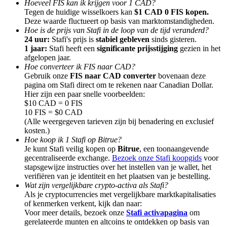
Hoeveel FIS kan ik krijgen voor 1 CAD?
Tegen de huidige wisselkoers kan
$1 CAD 0 FIS kopen.
Deze waarde fluctueert op basis van marktomstandigheden.
Hoe is de prijs van Stafi in de loop van de tijd veranderd?
24 uur:
Stafi's prijs is
stabiel gebleven
sinds gisteren.
1 jaar:
Stafi heeft een
significante prijsstijging
gezien in het
afgelopen jaar.
Doorverwijzing
Hoe converteer ik FIS naar CAD?
Nodig een vriend uit om contante beloningen te ontvangen
Gebruik onze
FIS naar CAD converter
bovenaan deze
pagina om Stafi direct om te rekenen naar Canadian Dollar.
BTC Welcome Rewards
Hier zijn een paar snelle voorbeelden:
$10 CAD = 0 FIS
10 FIS = $0 CAD
(Alle weergegeven tarieven zijn bij benadering en exclusief
kosten.)
Hoe koop ik 1 Stafi op Bitrue?
Je kunt Stafi veilig kopen op
Bitrue
, een toonaangevende
gecentraliseerde exchange.
Bezoek onze Stafi koopgids
voor
stapsgewijze instructies over het instellen van je wallet, het
verifiëren van je identiteit en het plaatsen van je bestelling.
Wat zijn vergelijkbare crypto-activa als Stafi?
Als je cryptocurrencies met vergelijkbare marktkapitalisaties
of kenmerken verkent, kijk dan naar:
Voor meer details, bezoek onze
Stafi activapagina
om
BTC Welcome Rewards
gerelateerde munten en altcoins te ontdekken op basis van