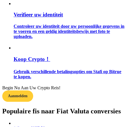
Gids
Verifieer uw identiteit
Futures-startgids
Controleer uw identiteit door uw persoonlijke gegevens in
te voeren en een geldig identiteitsbewijs met foto te
uploaden.
Koop Crypto！
Gebruik verschillende betalingsopties om Stafi op Bitrue
te kopen.
Handelsstrategieën
Begin Nu Aan Uw Crypto Reis!
Leer hoe u winstgevend kunt blijven
Aanmelden
Populaire fis naar Fiat Valuta conversies