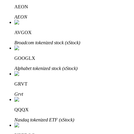
AEON
AEON
Auto Invest
AVGOX
Grijp langetermijnwinst en flexibele belangen
Broadcom tokenized stock (xStock)
GOOGLX
Alphabet tokenized stock (xStock)
GRVT
Grvt
Leer staken
Meer informatie over het verdienen van passief inkomen
QQQX
Bitrue
AI
Nasdaq tokenized ETF (xStock)