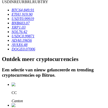
USD
INR
EUR
BRL
RUB
TRY
BTC
64,849.91
ETH
1,919.90
BTR-vergrendelingen
USDT
0.99919
BNB
603.07
Exclusieve beleggingen voor BTR-houders
XRP
1.03
SOL
76.42
USDC
0.99871
ADA
0.19656
AVAX
6.48
DOGE
0.07006
Ontdek meer cryptocurrencies
Een selectie van nieuw gelanceerde en trending
Leningen
cryptocurrencies op
Bitrue
.
Door crypto ondersteunde leenservice
CC
Canton