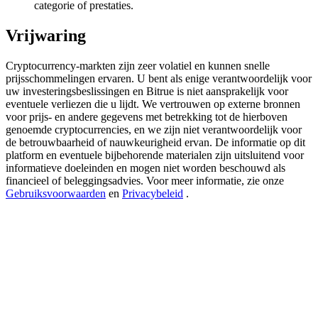
categorie of prestaties.
Deposit & Trade BTC to Share 25000 USDT prize pool!
Vrijwaring
Cryptocurrency-markten zijn zeer volatiel en kunnen snelle
Deposit CASHCAT & Win
prijsschommelingen ervaren. U bent als enige verantwoordelijk voor
Share 500000 CASHCAT prize pool
uw investeringsbeslissingen en Bitrue is niet aansprakelijk voor
eventuele verliezen die u lijdt. We vertrouwen op externe bronnen
voor prijs- en andere gegevens met betrekking tot de hierboven
genoemde cryptocurrencies, en we zijn niet verantwoordelijk voor
de betrouwbaarheid of nauwkeurigheid ervan. De informatie op dit
Exclusive for BitMart Users
platform en eventuele bijbehorende materialen zijn uitsluitend voor
informatieve doeleinden en mogen niet worden beschouwd als
Register & Trade to Win 500,000 USDT
financieel of beleggingsadvies. Voor meer informatie, zie onze
Gebruiksvoorwaarden
en
Privacybeleid
.
Precious Metals Trading Carnival
Trade Gold & Silver · 33,333 USDT Bonus