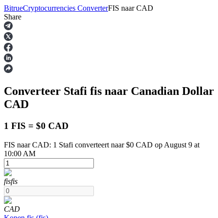
Bitrue
Cryptocurrencies Converter
FIS
naar
CAD
Share
Termijncontracten
Converteer Stafi
fis
naar Canadian Dollar
CAD
1 FIS = $0 CAD
FIS naar CAD: 1 Stafi converteert naar $0 CAD op August 9 at
USDT-futures
10:00 AM
Futures met USDT als onderpand
fis
fis
CAD
Kopen
fis
(
fis
)