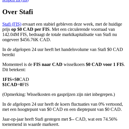
Over Stafi
Stafi (FIS)
ervaart een stabiel gebleven deze week, met de huidige
COIN-M-futures
prijs
op $0 CAD per FIS
. Met een circulerende voorraad van
142.04M FIS, bedraagt de totale marktkapitalisatie van Stafi nu
Cryptocurrency-futures
ongeveer $456.76K CAD.
In de afgelopen 24 uur heeft het handelsvolume van Stafi $0 CAD
bereikt
TradFi
Momenteel is de
FIS naar CAD
wisselkoers
$0 CAD voor 1 FIS
.
Derivaten voor aandelen, forex, edelmetalen en grondstoffen
Dit betekent:
1
FIS
=
$
0
CAD
$
1
CAD
=
0
FIS
(Opmerking: Wisselkosten en gasprijzen zijn niet inbegrepen.)
In de afgelopen 24 uur heeft de koers fluctuaties van 0% vertoond,
met een hoogtepunt van $0 CAD en een dieptepunt van $0 CAD.
Jaar-op-jaar heeft Stafi gestegen met $-- CAD, wat een 74.56%
toenemend in waarde markeert.
USDC-futures