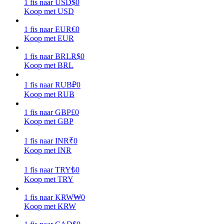
1
fis
naar
USD
$
0
Koop met USD
Verdienen
1
fis
naar
EUR
€
0
Koop met EUR
1
fis
naar
BRL
R$
0
Koop met BRL
1
fis
naar
RUB
₽
0
Koop met RUB
1
fis
naar
GBP
£
0
Koop met GBP
Macht varkentje
Verdien dagelijks competitieve beloningen
1
fis
naar
INR
₹
0
Koop met INR
1
fis
naar
TRY
₺
0
Koop met TRY
1
fis
naar
KRW
₩
0
Koop met KRW