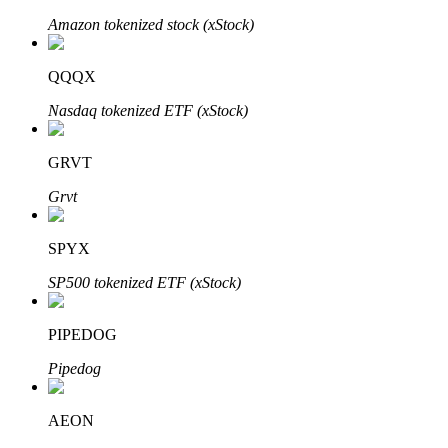
Amazon tokenized stock (xStock)
QQQX
Auto Invest
Nasdaq tokenized ETF (xStock)
Grijp langetermijnwinst en flexibele belangen
GRVT
Grvt
SPYX
SP500 tokenized ETF (xStock)
Leer staken
PIPEDOG
Meer informatie over het verdienen van passief inkomen
Pipedog
Bitrue
AI
AEON