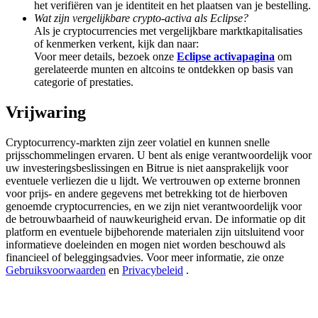
het verifiëren van je identiteit en het plaatsen van je bestelling.
Deposit & Trade BTC to Share 25000 USDT prize pool!
Wat zijn vergelijkbare crypto-activa als Eclipse?
Als je cryptocurrencies met vergelijkbare marktkapitalisaties
of kenmerken verkent, kijk dan naar:
Voor meer details, bezoek onze
Eclipse activapagina
om
Deposit CASHCAT & Win
gerelateerde munten en altcoins te ontdekken op basis van
categorie of prestaties.
Share 500000 CASHCAT prize pool
Vrijwaring
Cryptocurrency-markten zijn zeer volatiel en kunnen snelle
Exclusive for BitMart Users
prijsschommelingen ervaren. U bent als enige verantwoordelijk voor
uw investeringsbeslissingen en Bitrue is niet aansprakelijk voor
Register & Trade to Win 500,000 USDT
eventuele verliezen die u lijdt. We vertrouwen op externe bronnen
voor prijs- en andere gegevens met betrekking tot de hierboven
genoemde cryptocurrencies, en we zijn niet verantwoordelijk voor
de betrouwbaarheid of nauwkeurigheid ervan. De informatie op dit
platform en eventuele bijbehorende materialen zijn uitsluitend voor
Precious Metals Trading Carnival
informatieve doeleinden en mogen niet worden beschouwd als
financieel of beleggingsadvies. Voor meer informatie, zie onze
Trade Gold & Silver · 33,333 USDT Bonus
Gebruiksvoorwaarden
en
Privacybeleid
.