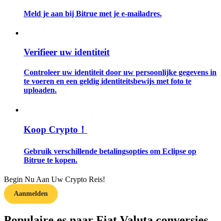
Meld je aan bij Bitrue met je e-mailadres.
Gids
Futures-startgids
Verifieer uw identiteit
Controleer uw identiteit door uw persoonlijke gegevens in
te voeren en een geldig identiteitsbewijs met foto te
uploaden.
Koop Crypto！
Handelsstrategieën
Gebruik verschillende betalingsopties om Eclipse op
Leer hoe u winstgevend kunt blijven
Bitrue te kopen.
Begin Nu Aan Uw Crypto Reis!
Aanmelden
Populaire es naar Fiat Valuta conversies