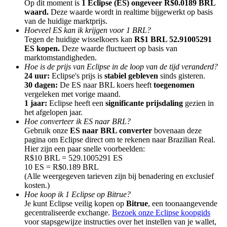
Op dit moment is
1 Eclipse (ES) ongeveer R$0.0189 BRL
waard.
Deze waarde wordt in realtime bijgewerkt op basis
van de huidige marktprijs.
Hoeveel ES kan ik krijgen voor 1 BRL?
Tegen de huidige wisselkoers kan
R$1 BRL 52.91005291
ES kopen.
Deze waarde fluctueert op basis van
marktomstandigheden.
Doorverwijzing
Hoe is de prijs van Eclipse in de loop van de tijd veranderd?
Nodig een vriend uit om contante beloningen te ontvangen
24 uur:
Eclipse's prijs is
stabiel gebleven
sinds gisteren.
30 dagen:
De ES naar BRL koers heeft
toegenomen
BTC Welcome Rewards
vergeleken met vorige maand.
1 jaar:
Eclipse heeft een
significante prijsdaling
gezien in
het afgelopen jaar.
Hoe converteer ik ES naar BRL?
Gebruik onze
ES naar BRL converter
bovenaan deze
pagina om Eclipse direct om te rekenen naar Brazilian Real.
Hier zijn een paar snelle voorbeelden:
R$10 BRL = 529.1005291 ES
10 ES = R$0.189 BRL
(Alle weergegeven tarieven zijn bij benadering en exclusief
kosten.)
Hoe koop ik 1 Eclipse op Bitrue?
Je kunt Eclipse veilig kopen op
Bitrue
, een toonaangevende
gecentraliseerde exchange.
Bezoek onze Eclipse koopgids
BTC Welcome Rewards
voor stapsgewijze instructies over het instellen van je wallet,