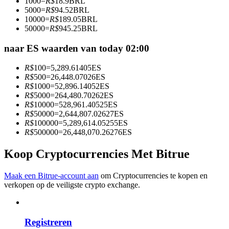
1000
=
R$
18.9
BRL
Word een Copy Trader
5000
=
R$
94.52
BRL
10000
=
R$
189.05
BRL
Geniet van winstdeling en copy trading commissies
50000
=
R$
945.25
BRL
naar ES waarden van today 02:00
R$
100
=
5,289.61405
ES
R$
500
=
26,448.07026
ES
R$
1000
=
52,896.14052
ES
R$
5000
=
264,480.70262
ES
R$
10000
=
528,961.40525
ES
R$
50000
=
2,644,807.02627
ES
R$
100000
=
5,289,614.05255
ES
Informatie
R$
500000
=
26,448,070.26276
ES
Big data-analyse inclusief handelsinformatie, enz.
Koop Cryptocurrencies Met Bitrue
Maak een Bitrue-account aan
om Cryptocurrencies te kopen en
verkopen op de veiligste crypto exchange.
Registreren