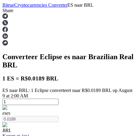
Bitrue
Cryptocurrencies Converter
ES
naar
BRL
Share
Termijncontracten
Converteer Eclipse
es
naar Brazilian Real
BRL
1 ES = R$0.0189 BRL
ES naar BRL: 1 Eclipse converteert naar R$0.0189 BRL op August
USDT-futures
9 at 2:00 AM
Futures met USDT als onderpand
es
es
BRL
Kopen
es
(
es
)