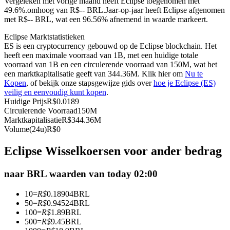
Vergeleken met vorige maand heeft Eclipse toegenomen met
49.6%.omhoog van R$-- BRL.
Jaar-op-jaar heeft Eclipse afgenomen
Futures met USDC als onderpand
met R$-- BRL, wat een 96.56% afnemend in waarde markeert.
Eclipse Marktstatistieken
ES is een cryptocurrency gebouwd op de Eclipse blockchain. Het
heeft een maximale voorraad van 1B, met een huidige totale
voorraad van 1B en een circulerende voorraad van 150M, wat het
een marktkapitalisatie geeft van 344.36M. Klik hier om
Nu te
Kopen
, of bekijk onze stapsgewijze gids over
hoe je Eclipse (ES)
veilig en eenvoudig kunt kopen
.
Huidige Prijs
R$
0.0189
Circulerende Voorraad
150M
Kopiëren Handel
Marktkapitalisatie
R$
344.36M
Volume(24u)
R$
0
Sluit je aan bij top traders
Eclipse Wisselkoersen voor ander bedrag
naar BRL waarden van today 02:00
10
=
R$
0.18904
BRL
50
=
R$
0.94524
BRL
100
=
R$
1.89
BRL
500
=
R$
9.45
BRL