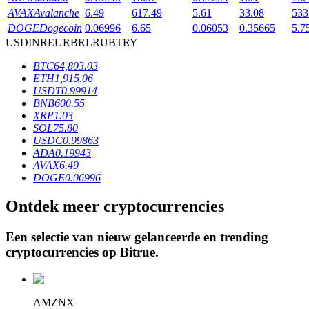
AVAX
Avalanche
6.49
617.49
5.61
33.08
533
DOGE
Dogecoin
0.06996
6.65
0.06053
0.35665
5.7
USD
INR
EUR
BRL
RUB
TRY
BTR-vergrendelingen
BTC
64,803.03
Exclusieve beleggingen voor BTR-houders
ETH
1,915.06
USDT
0.99914
BNB
600.55
XRP
1.03
SOL
75.80
USDC
0.99863
ADA
0.19943
AVAX
6.49
DOGE
0.06996
Ontdek meer cryptocurrencies
Leningen
Door crypto ondersteunde leenservice
Een selectie van nieuw gelanceerde en trending
cryptocurrencies op
Bitrue
.
AMZNX