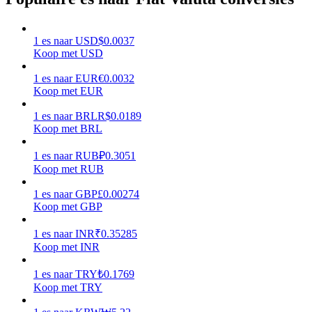
Verdienen
1
es
naar
USD
$
0.0037
Koop met USD
1
es
naar
EUR
€
0.0032
Koop met EUR
1
es
naar
BRL
R$
0.0189
Koop met BRL
1
es
naar
RUB
₽
0.3051
Koop met RUB
Macht varkentje
1
es
naar
GBP
£
0.00274
Verdien dagelijks competitieve beloningen
Koop met GBP
1
es
naar
INR
₹
0.35285
Koop met INR
1
es
naar
TRY
₺
0.1769
Koop met TRY