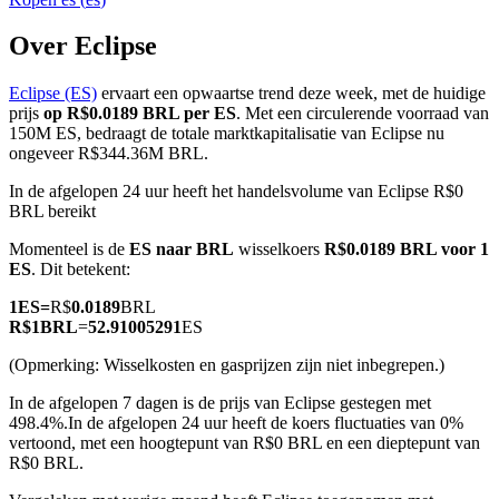
Over Eclipse
Eclipse (ES)
ervaart een opwaartse trend deze week, met de huidige
COIN-M-futures
prijs
op R$0.0189 BRL per ES
. Met een circulerende voorraad van
150M ES, bedraagt de totale marktkapitalisatie van Eclipse nu
Cryptocurrency-futures
ongeveer R$344.36M BRL.
In de afgelopen 24 uur heeft het handelsvolume van Eclipse R$0
BRL bereikt
TradFi
Momenteel is de
ES naar BRL
wisselkoers
R$0.0189 BRL voor 1
Derivaten voor aandelen, forex, edelmetalen en grondstoffen
ES
. Dit betekent:
1
ES
=
R$
0.0189
BRL
R$
1
BRL
=
52.91005291
ES
(Opmerking: Wisselkosten en gasprijzen zijn niet inbegrepen.)
In de afgelopen 7 dagen is de prijs van Eclipse gestegen met
498.4%.
In de afgelopen 24 uur heeft de koers fluctuaties van 0%
vertoond, met een hoogtepunt van R$0 BRL en een dieptepunt van
R$0 BRL.
USDC-futures