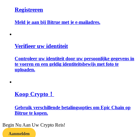
Registreren
Gids
Meld je aan bij Bitrue met je e-mailadres.
Futures-startgids
Verifieer uw identiteit
Controleer uw identiteit door uw persoonlijke gegevens in
te voeren en een geldig identiteitsbewijs met foto te
uploaden.
Handelsstrategieën
Koop Crypto！
Leer hoe u winstgevend kunt blijven
Gebruik verschillende betalingsopties om Epic Chain op
Bitrue te kopen.
Begin Nu Aan Uw Crypto Reis!
Aanmelden