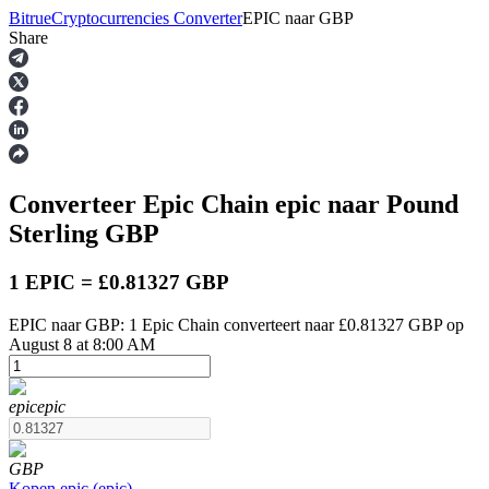
Bitrue
Cryptocurrencies Converter
EPIC
naar
GBP
Share
Termijncontracten
Converteer Epic Chain
epic
naar Pound
Sterling
GBP
1 EPIC = £0.81327 GBP
EPIC naar GBP: 1 Epic Chain converteert naar £0.81327 GBP op
USDT-futures
August 8 at 8:00 AM
Futures met USDT als onderpand
epic
epic
GBP
Kopen
epic
(
epic
)