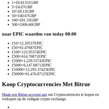
1
=
£
0.81331
GBP
Word een Copy Trader
5
=
£
4.07
GBP
10
=
£
8.13
GBP
Geniet van winstdeling en copy trading commissies
50
=
£
40.67
GBP
100
=
£
81.33
GBP
500
=
£
406.66
GBP
naar EPIC waarden van today 08:00
£
10
=
12.29537
EPIC
£
50
=
61.47687
EPIC
£
100
=
122.95374
EPIC
£
500
=
614.76871
EPIC
£
1000
=
1,229.53742
EPIC
Informatie
£
5000
=
6,147.68712
EPIC
£
10000
=
12,295.37425
EPIC
Big data-analyse inclusief handelsinformatie, enz.
£
50000
=
61,476.87125
EPIC
Koop Cryptocurrencies Met Bitrue
Maak een Bitrue-account aan
om Cryptocurrencies te kopen en
verkopen op de veiligste crypto exchange.