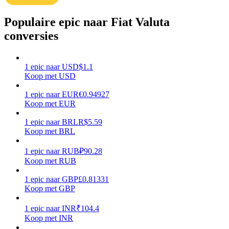
Verdienen
Populaire epic naar Fiat Valuta
conversies
1
epic
naar
USD
$
1.1
Koop met USD
1
epic
naar
EUR
€
0.94927
Koop met EUR
1
epic
naar
BRL
R$
5.59
Macht varkentje
Koop met BRL
Verdien dagelijks competitieve beloningen
1
epic
naar
RUB
₽
90.28
Koop met RUB
1
epic
naar
GBP
£
0.81331
Koop met GBP
1
epic
naar
INR
₹
104.4
Koop met INR