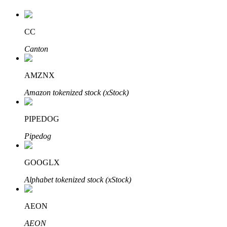
CC
Auto Invest
Canton
Grijp langetermijnwinst en flexibele belangen
AMZNX
Amazon tokenized stock (xStock)
PIPEDOG
Pipedog
GOOGLX
Leer staken
Alphabet tokenized stock (xStock)
Meer informatie over het verdienen van passief inkomen
Bitrue
AI
AEON
AEON