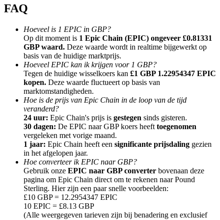
FAQ
Hoeveel is 1 EPIC in GBP?
Op dit moment is
1 Epic Chain (EPIC) ongeveer £0.81331
GBP waard.
Deze waarde wordt in realtime bijgewerkt op
basis van de huidige marktprijs.
Doorverwijzing
Hoeveel EPIC kan ik krijgen voor 1 GBP?
Nodig een vriend uit om contante beloningen te ontvangen
Tegen de huidige wisselkoers kan
£1 GBP 1.22954347 EPIC
kopen.
Deze waarde fluctueert op basis van
BTC Welcome Rewards
marktomstandigheden.
Hoe is de prijs van Epic Chain in de loop van de tijd
veranderd?
24 uur:
Epic Chain's prijs is
gestegen
sinds gisteren.
30 dagen:
De EPIC naar GBP koers heeft
toegenomen
vergeleken met vorige maand.
1 jaar:
Epic Chain heeft een
significante prijsdaling
gezien
in het afgelopen jaar.
Hoe converteer ik EPIC naar GBP?
Gebruik onze
EPIC naar GBP converter
bovenaan deze
pagina om Epic Chain direct om te rekenen naar Pound
Sterling. Hier zijn een paar snelle voorbeelden:
£10 GBP = 12.2954347 EPIC
10 EPIC = £8.13 GBP
BTC Welcome Rewards
(Alle weergegeven tarieven zijn bij benadering en exclusief