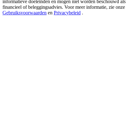
informatieve doeleinden en mogen niet worden beschouwd als
USDT New User Exclusive 10% APR
financieel of beleggingsadvies. Voor meer informatie, zie onze
USDT Flexible Staking | Daily Rewards
Gebruiksvoorwaarden
en
Privacybeleid
.
BTC New User Exclusive: 6.5% APR
BTC Flexible Staking | Daily Rewards
Meer evenementen
Win prijzen en exclusieve beloningen
Log in
Aanmelden