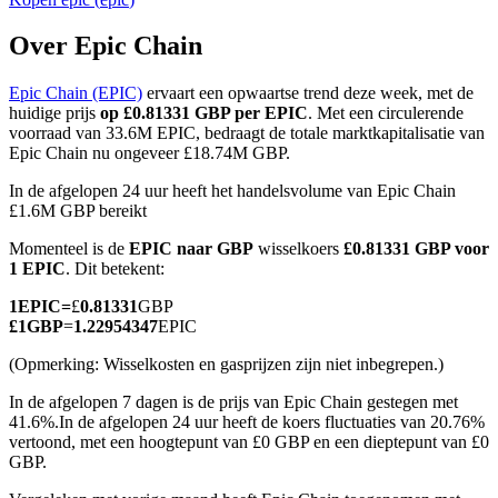
Over Epic Chain
Epic Chain (EPIC)
ervaart een opwaartse trend deze week, met de
COIN-M-futures
huidige prijs
op £0.81331 GBP per EPIC
. Met een circulerende
voorraad van 33.6M EPIC, bedraagt de totale marktkapitalisatie van
Cryptocurrency-futures
Epic Chain nu ongeveer £18.74M GBP.
In de afgelopen 24 uur heeft het handelsvolume van Epic Chain
£1.6M GBP bereikt
TradFi
Momenteel is de
EPIC naar GBP
wisselkoers
£0.81331 GBP voor
Derivaten voor aandelen, forex, edelmetalen en grondstoffen
1 EPIC
. Dit betekent:
1
EPIC
=
£
0.81331
GBP
£
1
GBP
=
1.22954347
EPIC
(Opmerking: Wisselkosten en gasprijzen zijn niet inbegrepen.)
In de afgelopen 7 dagen is de prijs van Epic Chain gestegen met
41.6%.
In de afgelopen 24 uur heeft de koers fluctuaties van 20.76%
vertoond, met een hoogtepunt van £0 GBP en een dieptepunt van £0
GBP.
USDC-futures