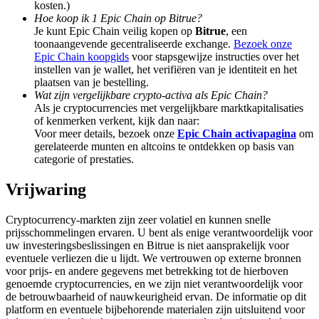
kosten.)
Deposit & Trade BTC to Share 25000 USDT prize pool!
Hoe koop ik 1 Epic Chain op Bitrue?
Je kunt Epic Chain veilig kopen op
Bitrue
, een
toonaangevende gecentraliseerde exchange.
Bezoek onze
Epic Chain koopgids
voor stapsgewijze instructies over het
Deposit CASHCAT & Win
instellen van je wallet, het verifiëren van je identiteit en het
plaatsen van je bestelling.
Share 500000 CASHCAT prize pool
Wat zijn vergelijkbare crypto-activa als Epic Chain?
Als je cryptocurrencies met vergelijkbare marktkapitalisaties
of kenmerken verkent, kijk dan naar:
Voor meer details, bezoek onze
Epic Chain activapagina
om
gerelateerde munten en altcoins te ontdekken op basis van
Exclusive for BitMart Users
categorie of prestaties.
Register & Trade to Win 500,000 USDT
Vrijwaring
Cryptocurrency-markten zijn zeer volatiel en kunnen snelle
prijsschommelingen ervaren. U bent als enige verantwoordelijk voor
Precious Metals Trading Carnival
uw investeringsbeslissingen en Bitrue is niet aansprakelijk voor
eventuele verliezen die u lijdt. We vertrouwen op externe bronnen
Trade Gold & Silver · 33,333 USDT Bonus
voor prijs- en andere gegevens met betrekking tot de hierboven
genoemde cryptocurrencies, en we zijn niet verantwoordelijk voor
de betrouwbaarheid of nauwkeurigheid ervan. De informatie op dit
platform en eventuele bijbehorende materialen zijn uitsluitend voor