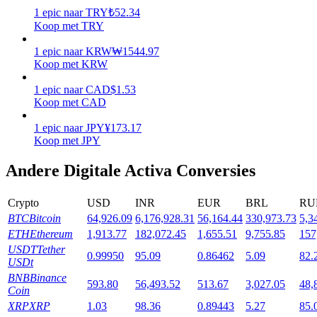
1
epic
naar
TRY
₺
52.34
Uitzetten
Koop met TRY
Hoog rendement en directe toegang
1
epic
naar
KRW
₩
1544.97
Koop met KRW
1
epic
naar
CAD
$
1.53
Koop met CAD
1
epic
naar
JPY
¥
173.17
Koop met JPY
Andere Digitale Activa Conversies
Launchpool
Crypto
USD
INR
EUR
BRL
RU
Flexibel staken om populaire tokens te verdienen.
BTC
Bitcoin
64,926.09
6,176,928.31
56,164.44
330,973.73
5,3
ETH
Ethereum
1,913.77
182,072.45
1,655.51
9,755.85
157
USDT
Tether
0.99950
95.09
0.86462
5.09
82.
USDt
BNB
Binance
593.80
56,493.52
513.67
3,027.05
48,
Coin
XRP
XRP
1.03
98.36
0.89443
5.27
85.