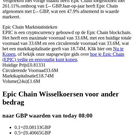
Vergeleken met vorige maand heeft Epic Chain toegenomen met
261.11%.omhoog van £-- GBP.
Jaar-op-jaar heeft Epic Chain
Futures met USDC als onderpand
afgenomen met £-- GBP, wat een 47.9% afnemend in waarde
markeert.
Epic Chain Marktstatistieken
EPIC is een cryptocurrency gebouwd op de Epic Chain blockchain.
Het heeft een maximale voorraad van 33.6M, met een huidige totale
voorraad van 33.6M en een circulerende voorraad van 33.6M, wat
het een marktkapitalisatie geeft van 18.74M. Klik hier om
Nu te
Kopen
, of bekijk onze stapsgewijze gids over
hoe je Epic Chain
(EPIC) veilig en eenvoudig kunt kopen
.
Huidige Prijs
£
0.81331
Kopiëren Handel
Circulerende Voorraad
33.6M
Marktkapitalisatie
£
18.74M
Sluit je aan bij top traders
Volume(24u)
£
1.6M
Epic Chain Wisselkoersen voor ander
bedrag
naar GBP waarden van today 08:00
0.1
=
£
0.08133
GBP
0.5
=
£
0.40665
GBP