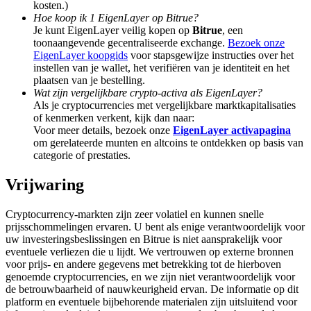
kosten.)
Share 500000 CASHCAT prize pool
Hoe koop ik 1 EigenLayer op Bitrue?
Je kunt EigenLayer veilig kopen op
Bitrue
, een
toonaangevende gecentraliseerde exchange.
Bezoek onze
EigenLayer koopgids
voor stapsgewijze instructies over het
Exclusive for BitMart Users
instellen van je wallet, het verifiëren van je identiteit en het
plaatsen van je bestelling.
Register & Trade to Win 500,000 USDT
Wat zijn vergelijkbare crypto-activa als EigenLayer?
Als je cryptocurrencies met vergelijkbare marktkapitalisaties
of kenmerken verkent, kijk dan naar:
Voor meer details, bezoek onze
EigenLayer activapagina
om gerelateerde munten en altcoins te ontdekken op basis van
Precious Metals Trading Carnival
categorie of prestaties.
Trade Gold & Silver · 33,333 USDT Bonus
Vrijwaring
Cryptocurrency-markten zijn zeer volatiel en kunnen snelle
prijsschommelingen ervaren. U bent als enige verantwoordelijk voor
USDT New User Exclusive 10% APR
uw investeringsbeslissingen en Bitrue is niet aansprakelijk voor
eventuele verliezen die u lijdt. We vertrouwen op externe bronnen
USDT Flexible Staking | Daily Rewards
voor prijs- en andere gegevens met betrekking tot de hierboven
genoemde cryptocurrencies, en we zijn niet verantwoordelijk voor
de betrouwbaarheid of nauwkeurigheid ervan. De informatie op dit
platform en eventuele bijbehorende materialen zijn uitsluitend voor