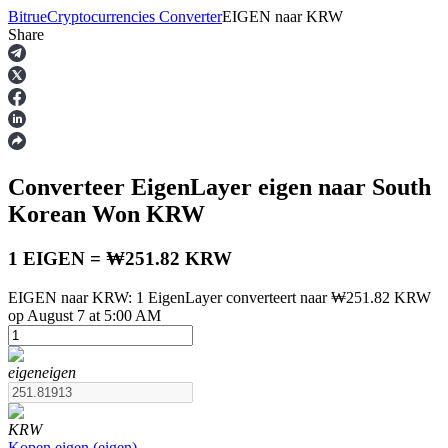
Bitrue
Cryptocurrencies Converter
EIGEN
naar
KRW
Share
Termijncontracten
Converteer EigenLayer
eigen
naar South
Korean Won
KRW
1 EIGEN = ₩251.82 KRW
EIGEN naar KRW: 1 EigenLayer converteert naar ₩251.82 KRW
USDT-futures
op August 7 at 5:00 AM
Futures met USDT als onderpand
eigen
eigen
KRW
Kopen
eigen
(
eigen
)