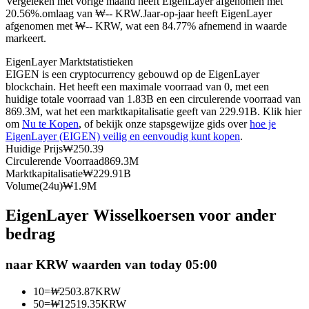
Vergeleken met vorige maand heeft EigenLayer afgenomen met
20.56%.omlaag van ₩-- KRW.
Jaar-op-jaar heeft EigenLayer
Futures met USDC als onderpand
afgenomen met ₩-- KRW, wat een 84.77% afnemend in waarde
markeert.
EigenLayer Marktstatistieken
EIGEN is een cryptocurrency gebouwd op de EigenLayer
blockchain. Het heeft een maximale voorraad van 0, met een
huidige totale voorraad van 1.83B en een circulerende voorraad van
869.3M, wat het een marktkapitalisatie geeft van 229.91B. Klik hier
om
Nu te Kopen
, of bekijk onze stapsgewijze gids over
hoe je
EigenLayer (EIGEN) veilig en eenvoudig kunt kopen
.
Huidige Prijs
₩
250.39
Kopiëren Handel
Circulerende Voorraad
869.3M
Marktkapitalisatie
₩
229.91B
Sluit je aan bij top traders
Volume(24u)
₩
1.9M
EigenLayer Wisselkoersen voor ander
bedrag
naar KRW waarden van today 05:00
10
=
₩
2503.87
KRW
50
=
₩
12519.35
KRW