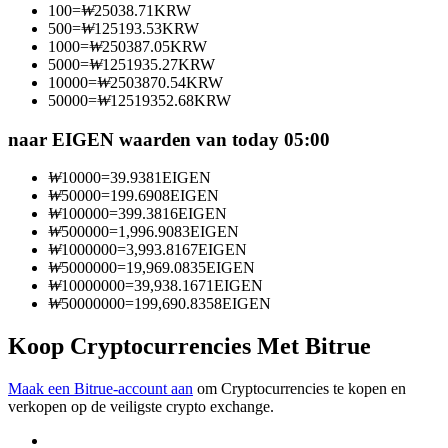
100
=
₩
25038.71
KRW
Word een Copy Trader
500
=
₩
125193.53
KRW
1000
=
₩
250387.05
KRW
Geniet van winstdeling en copy trading commissies
5000
=
₩
1251935.27
KRW
10000
=
₩
2503870.54
KRW
50000
=
₩
12519352.68
KRW
naar EIGEN waarden van today 05:00
₩
10000
=
39.9381
EIGEN
₩
50000
=
199.6908
EIGEN
₩
100000
=
399.3816
EIGEN
₩
500000
=
1,996.9083
EIGEN
₩
1000000
=
3,993.8167
EIGEN
Informatie
₩
5000000
=
19,969.0835
EIGEN
₩
10000000
=
39,938.1671
EIGEN
Big data-analyse inclusief handelsinformatie, enz.
₩
50000000
=
199,690.8358
EIGEN
Koop Cryptocurrencies Met Bitrue
Maak een Bitrue-account aan
om Cryptocurrencies te kopen en
verkopen op de veiligste crypto exchange.