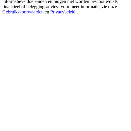
informatieve doeleinden en mogen niet worden beschouwd als
New Listing Futures Fest
financieel of beleggingsadvies. Voor meer informatie, zie onze
Trade New Futures, Win 200,000 USDT
Gebruiksvoorwaarden
en
Privacybeleid
.
Crypto World Cup 2026: Grand Finale
77,777+3k Rewards
Meer evenementen
Win prijzen en exclusieve beloningen
Log in
Aanmelden