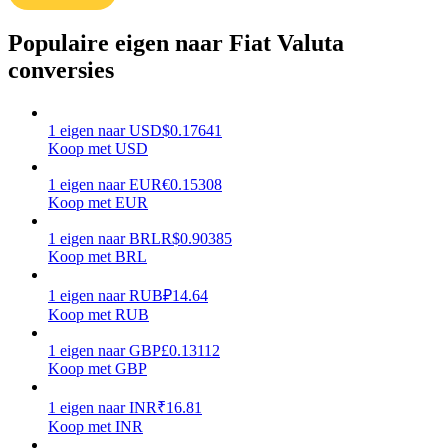
Verdienen
Populaire eigen naar Fiat Valuta
conversies
1
eigen
naar
USD
$
0.17641
Koop met USD
1
eigen
naar
EUR
€
0.15308
Koop met EUR
1
eigen
naar
BRL
R$
0.90385
Macht varkentje
Koop met BRL
Verdien dagelijks competitieve beloningen
1
eigen
naar
RUB
₽
14.64
Koop met RUB
1
eigen
naar
GBP
£
0.13112
Koop met GBP
1
eigen
naar
INR
₹
16.81
Koop met INR