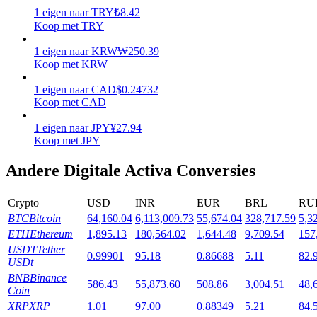
1
eigen
naar
TRY
₺
8.42
Uitzetten
Koop met TRY
Hoog rendement en directe toegang
1
eigen
naar
KRW
₩
250.39
Koop met KRW
1
eigen
naar
CAD
$
0.24732
Koop met CAD
1
eigen
naar
JPY
¥
27.94
Koop met JPY
Andere Digitale Activa Conversies
Launchpool
Crypto
USD
INR
EUR
BRL
RU
Flexibel staken om populaire tokens te verdienen.
BTC
Bitcoin
64,160.04
6,113,009.73
55,674.04
328,717.59
5,3
ETH
Ethereum
1,895.13
180,564.02
1,644.48
9,709.54
157
USDT
Tether
0.99901
95.18
0.86688
5.11
82.
USDt
BNB
Binance
586.43
55,873.60
508.86
3,004.51
48,
Coin
XRP
XRP
1.01
97.00
0.88349
5.21
84.