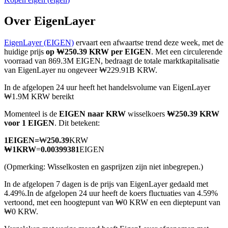
Over EigenLayer
EigenLayer (EIGEN)
ervaart een afwaartse trend deze week, met de
COIN-M-futures
huidige prijs
op ₩250.39 KRW per EIGEN
. Met een circulerende
voorraad van 869.3M EIGEN, bedraagt de totale marktkapitalisatie
Cryptocurrency-futures
van EigenLayer nu ongeveer ₩229.91B KRW.
In de afgelopen 24 uur heeft het handelsvolume van EigenLayer
₩1.9M KRW bereikt
TradFi
Momenteel is de
EIGEN naar KRW
wisselkoers
₩250.39 KRW
Derivaten voor aandelen, forex, edelmetalen en grondstoffen
voor 1 EIGEN
. Dit betekent:
1
EIGEN
=
₩
250.39
KRW
₩
1
KRW
=
0.00399381
EIGEN
(Opmerking: Wisselkosten en gasprijzen zijn niet inbegrepen.)
In de afgelopen 7 dagen is de prijs van EigenLayer gedaald met
4.49%.
In de afgelopen 24 uur heeft de koers fluctuaties van 4.59%
vertoond, met een hoogtepunt van ₩0 KRW en een dieptepunt van
₩0 KRW.
USDC-futures