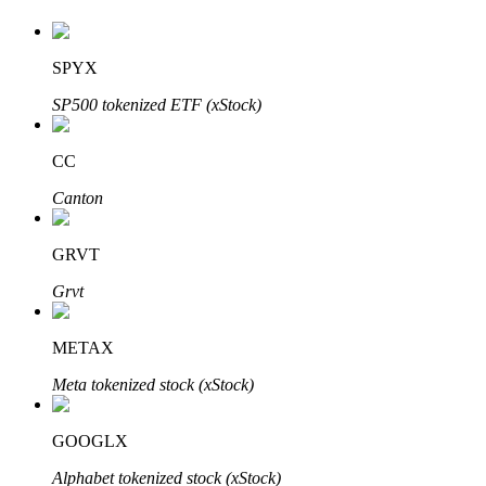
SPYX
Auto Invest
SP500 tokenized ETF (xStock)
Grijp langetermijnwinst en flexibele belangen
CC
Canton
GRVT
Grvt
METAX
Leer staken
Meta tokenized stock (xStock)
Meer informatie over het verdienen van passief inkomen
Bitrue
AI
GOOGLX
Alphabet tokenized stock (xStock)