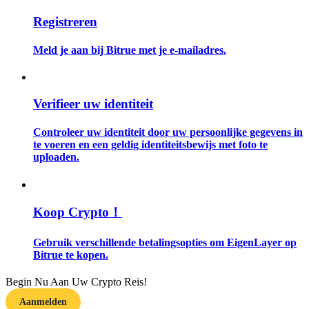
Registreren
Gids
Meld je aan bij Bitrue met je e-mailadres.
Futures-startgids
Verifieer uw identiteit
Controleer uw identiteit door uw persoonlijke gegevens in
te voeren en een geldig identiteitsbewijs met foto te
uploaden.
Handelsstrategieën
Koop Crypto！
Leer hoe u winstgevend kunt blijven
Gebruik verschillende betalingsopties om EigenLayer op
Bitrue te kopen.
Begin Nu Aan Uw Crypto Reis!
Aanmelden