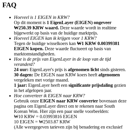
FAQ
Hoeveel is 1 EIGEN in KRW?
Op dit moment is
1 EigenLayer (EIGEN) ongeveer
₩250.39 KRW waard.
Deze waarde wordt in realtime
bijgewerkt op basis van de huidige marktprijs.
Doorverwijzing
Hoeveel EIGEN kan ik krijgen voor 1 KRW?
Nodig een vriend uit om contante beloningen te ontvangen
Tegen de huidige wisselkoers kan
₩1 KRW 0.00399381
EIGEN kopen.
Deze waarde fluctueert op basis van
Deposit CASHCAT & Win
marktomstandigheden.
Hoe is de prijs van EigenLayer in de loop van de tijd
veranderd?
24 uur:
EigenLayer's prijs is
afgenomen licht
sinds gisteren.
30 dagen:
De EIGEN naar KRW koers heeft
afgenomen
vergeleken met vorige maand.
1 jaar:
EigenLayer heeft een
significante prijsdaling
gezien
in het afgelopen jaar.
Hoe converteer ik EIGEN naar KRW?
Gebruik onze
EIGEN naar KRW converter
bovenaan deze
pagina om EigenLayer direct om te rekenen naar South
Korean Won. Hier zijn een paar snelle voorbeelden:
₩10 KRW = 0.03993816 EIGEN
10 EIGEN = ₩2503.87 KRW
Deposit CASHCAT & Win
(Alle weergegeven tarieven zijn bij benadering en exclusief