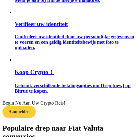
Meld je aan bij Bitrue met je e-mailadres.
Gids
Verifieer uw identiteit
Futures-startgids
Controleer uw identiteit door uw persoonlijke gegevens in
te voeren en een geldig identiteitsbewijs met foto te
uploaden.
Koop Crypto！
Gebruik verschillende betalingsopties om Drep [new] op
Handelsstrategieën
Bitrue te kopen.
Leer hoe u winstgevend kunt blijven
Begin Nu Aan Uw Crypto Reis!
Aanmelden
Populaire drep naar Fiat Valuta
conversies