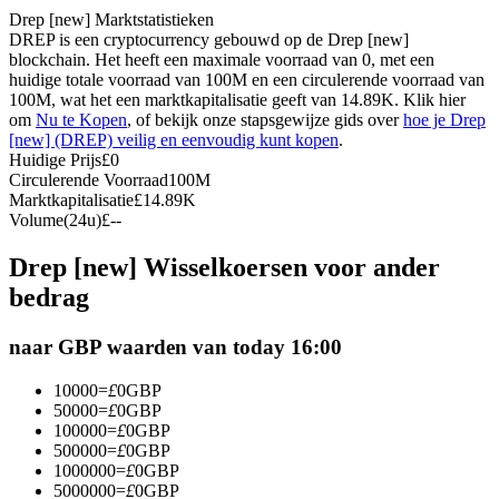
Drep [new] Marktstatistieken
Futures met USDC als onderpand
DREP is een cryptocurrency gebouwd op de Drep [new]
blockchain. Het heeft een maximale voorraad van 0, met een
huidige totale voorraad van 100M en een circulerende voorraad van
100M, wat het een marktkapitalisatie geeft van 14.89K. Klik hier
om
Nu te Kopen
, of bekijk onze stapsgewijze gids over
hoe je Drep
[new] (DREP) veilig en eenvoudig kunt kopen
.
Huidige Prijs
£
0
Circulerende Voorraad
100M
Marktkapitalisatie
£
14.89K
Volume(24u)
£
--
Kopiëren Handel
Drep [new] Wisselkoersen voor ander
Sluit je aan bij top traders
bedrag
naar GBP waarden van today 16:00
10000
=
£
0
GBP
50000
=
£
0
GBP
100000
=
£
0
GBP
500000
=
£
0
GBP
1000000
=
£
0
GBP
5000000
=
£
0
GBP