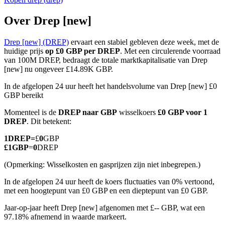
Over Drep [new]
Drep [new] (DREP)
ervaart een stabiel gebleven deze week, met de
COIN-M-futures
huidige prijs
op £0 GBP per DREP
. Met een circulerende voorraad
van 100M DREP, bedraagt de totale marktkapitalisatie van Drep
Cryptocurrency-futures
[new] nu ongeveer £14.89K GBP.
In de afgelopen 24 uur heeft het handelsvolume van Drep [new] £0
GBP bereikt
TradFi
Momenteel is de
DREP naar GBP
wisselkoers
£0 GBP voor 1
Derivaten voor aandelen, forex, edelmetalen en grondstoffen
DREP
. Dit betekent:
1
DREP
=
£
0
GBP
£
1
GBP
=
0
DREP
(Opmerking: Wisselkosten en gasprijzen zijn niet inbegrepen.)
In de afgelopen 24 uur heeft de koers fluctuaties van 0% vertoond,
met een hoogtepunt van £0 GBP en een dieptepunt van £0 GBP.
Jaar-op-jaar heeft Drep [new] afgenomen met £-- GBP, wat een
97.18% afnemend in waarde markeert.
USDC-futures