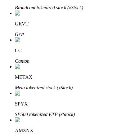
Broadcom tokenized stock (xStock)
GRVT
Auto Invest
Grvt
Grijp langetermijnwinst en flexibele belangen
CC
Canton
METAX
Meta tokenized stock (xStock)
Leer staken
SPYX
Meer informatie over het verdienen van passief inkomen
SP500 tokenized ETF (xStock)
Bitrue
AI
AMZNX