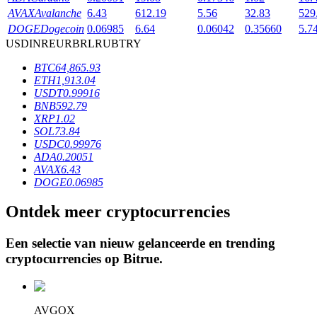
AVAX
Avalanche
6.43
612.19
5.56
32.83
529
DOGE
Dogecoin
0.06985
6.64
0.06042
0.35660
5.7
USD
INR
EUR
BRL
RUB
TRY
BTR-vergrendelingen
BTC
64,865.93
Exclusieve beleggingen voor BTR-houders
ETH
1,913.04
USDT
0.99916
BNB
592.79
XRP
1.02
SOL
73.84
USDC
0.99976
ADA
0.20051
AVAX
6.43
DOGE
0.06985
Ontdek meer cryptocurrencies
Leningen
Door crypto ondersteunde leenservice
Een selectie van nieuw gelanceerde en trending
cryptocurrencies op
Bitrue
.
AVGOX