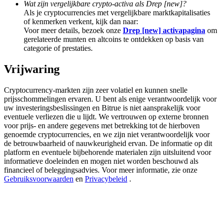
Wat zijn vergelijkbare crypto-activa als Drep [new]?
Deposit & Trade BTC to Share 25000 USDT prize pool!
Als je cryptocurrencies met vergelijkbare marktkapitalisaties
of kenmerken verkent, kijk dan naar:
Voor meer details, bezoek onze
Drep [new] activapagina
om
gerelateerde munten en altcoins te ontdekken op basis van
Deposit CASHCAT & Win
categorie of prestaties.
Share 500000 CASHCAT prize pool
Vrijwaring
Cryptocurrency-markten zijn zeer volatiel en kunnen snelle
prijsschommelingen ervaren. U bent als enige verantwoordelijk voor
Exclusive for BitMart Users
uw investeringsbeslissingen en Bitrue is niet aansprakelijk voor
eventuele verliezen die u lijdt. We vertrouwen op externe bronnen
Register & Trade to Win 500,000 USDT
voor prijs- en andere gegevens met betrekking tot de hierboven
genoemde cryptocurrencies, en we zijn niet verantwoordelijk voor
de betrouwbaarheid of nauwkeurigheid ervan. De informatie op dit
platform en eventuele bijbehorende materialen zijn uitsluitend voor
informatieve doeleinden en mogen niet worden beschouwd als
Precious Metals Trading Carnival
financieel of beleggingsadvies. Voor meer informatie, zie onze
Gebruiksvoorwaarden
en
Privacybeleid
.
Trade Gold & Silver · 33,333 USDT Bonus