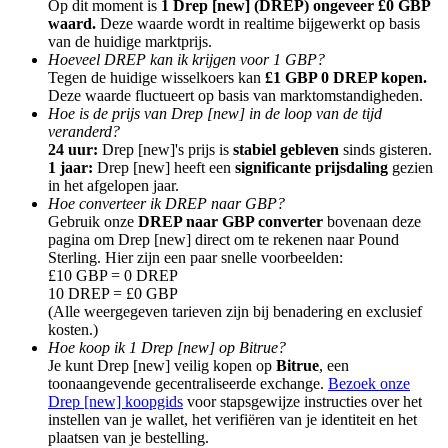
Op dit moment is
1 Drep [new] (DREP) ongeveer £0 GBP
waard.
Deze waarde wordt in realtime bijgewerkt op basis
van de huidige marktprijs.
Hoeveel DREP kan ik krijgen voor 1 GBP?
Tegen de huidige wisselkoers kan
£1 GBP 0 DREP kopen.
Deze waarde fluctueert op basis van marktomstandigheden.
Hoe is de prijs van Drep [new] in de loop van de tijd
Doorverwijzing
veranderd?
Nodig een vriend uit om contante beloningen te ontvangen
24 uur:
Drep [new]'s prijs is
stabiel gebleven
sinds gisteren.
1 jaar:
Drep [new] heeft een
significante prijsdaling
gezien
BTC Welcome Rewards
in het afgelopen jaar.
Hoe converteer ik DREP naar GBP?
Gebruik onze
DREP naar GBP converter
bovenaan deze
pagina om Drep [new] direct om te rekenen naar Pound
Sterling. Hier zijn een paar snelle voorbeelden:
£10 GBP = 0 DREP
10 DREP = £0 GBP
(Alle weergegeven tarieven zijn bij benadering en exclusief
kosten.)
Hoe koop ik 1 Drep [new] op Bitrue?
Je kunt Drep [new] veilig kopen op
Bitrue
, een
toonaangevende gecentraliseerde exchange.
Bezoek onze
Drep [new] koopgids
voor stapsgewijze instructies over het
instellen van je wallet, het verifiëren van je identiteit en het
BTC Welcome Rewards
plaatsen van je bestelling.