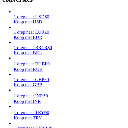
Verdienen
1
drep
naar
USD
$
0
Koop met USD
1
drep
naar
EUR
€
0
Koop met EUR
1
drep
naar
BRL
R$
0
Koop met BRL
1
drep
naar
RUB
₽
0
Koop met RUB
Macht varkentje
1
drep
naar
GBP
£
0
Verdien dagelijks competitieve beloningen
Koop met GBP
1
drep
naar
INR
₹
0
Koop met INR
1
drep
naar
TRY
₺
0
Koop met TRY