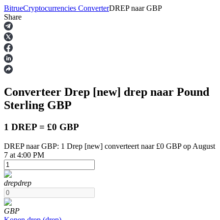
Bitrue
Cryptocurrencies Converter
DREP
naar
GBP
Share
Termijncontracten
Converteer Drep [new]
drep
naar Pound
Sterling
GBP
1 DREP = £0 GBP
DREP naar GBP: 1 Drep [new] converteert naar £0 GBP op August
USDT-futures
7 at 4:00 PM
Futures met USDT als onderpand
drep
drep
GBP
Kopen
drep
(
drep
)