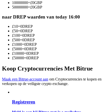
10000000
=
£
0
GBP
Word een Copy Trader
50000000
=
£
0
GBP
Geniet van winstdeling en copy trading commissies
naar DREP waarden van today 16:00
£
10
=
0
DREP
£
50
=
0
DREP
£
100
=
0
DREP
£
500
=
0
DREP
£
1000
=
0
DREP
£
5000
=
0
DREP
£
10000
=
0
DREP
£
50000
=
0
DREP
Informatie
Koop Cryptocurrencies Met Bitrue
Big data-analyse inclusief handelsinformatie, enz.
Maak een Bitrue-account aan
om Cryptocurrencies te kopen en
verkopen op de veiligste crypto exchange.
Registreren