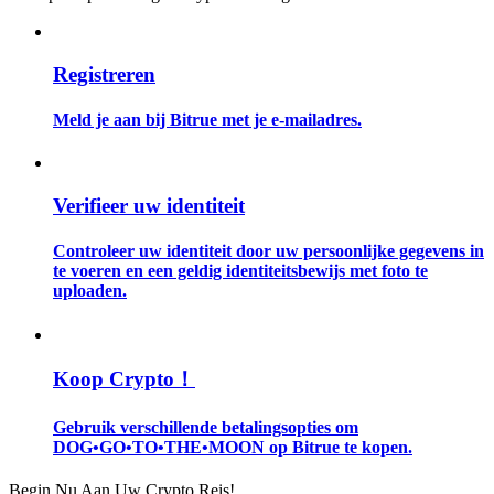
Gids
Registreren
Futures-startgids
Meld je aan bij Bitrue met je e-mailadres.
Verifieer uw identiteit
Controleer uw identiteit door uw persoonlijke gegevens in
te voeren en een geldig identiteitsbewijs met foto te
uploaden.
Handelsstrategieën
Leer hoe u winstgevend kunt blijven
Koop Crypto！
Gebruik verschillende betalingsopties om
DOG•GO•TO•THE•MOON op Bitrue te kopen.
Begin Nu Aan Uw Crypto Reis!