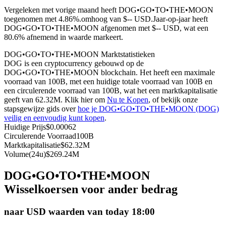
Vergeleken met vorige maand heeft DOG•GO•TO•THE•MOON
Futures met USDC als onderpand
toegenomen met 4.86%.omhoog van $-- USD.
Jaar-op-jaar heeft
DOG•GO•TO•THE•MOON afgenomen met $-- USD, wat een
80.6% afnemend in waarde markeert.
DOG•GO•TO•THE•MOON Marktstatistieken
DOG is een cryptocurrency gebouwd op de
DOG•GO•TO•THE•MOON blockchain. Het heeft een maximale
voorraad van 100B, met een huidige totale voorraad van 100B en
een circulerende voorraad van 100B, wat het een marktkapitalisatie
geeft van 62.32M. Klik hier om
Nu te Kopen
, of bekijk onze
stapsgewijze gids over
hoe je DOG•GO•TO•THE•MOON (DOG)
Kopiëren Handel
veilig en eenvoudig kunt kopen
.
Huidige Prijs
$
0.00062
Sluit je aan bij top traders
Circulerende Voorraad
100B
Marktkapitalisatie
$
62.32M
Volume(24u)
$
269.24M
DOG•GO•TO•THE•MOON
Wisselkoersen voor ander bedrag
naar USD waarden van today 18:00