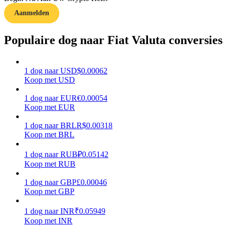
Aanmelden
Verdienen
Populaire dog naar Fiat Valuta conversies
1
dog
naar
USD
$
0.00062
Koop met USD
1
dog
naar
EUR
€
0.00054
Koop met EUR
Macht varkentje
1
dog
naar
BRL
R$
0.00318
Koop met BRL
Verdien dagelijks competitieve beloningen
1
dog
naar
RUB
₽
0.05142
Koop met RUB
1
dog
naar
GBP
£
0.00046
Koop met GBP
1
dog
naar
INR
₹
0.05949
Koop met INR