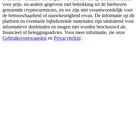
USDT New User Exclusive 10% APR
voor prijs- en andere gegevens met betrekking tot de hierboven
genoemde cryptocurrencies, en we zijn niet verantwoordelijk voor
USDT Flexible Staking | Daily Rewards
de betrouwbaarheid of nauwkeurigheid ervan. De informatie op dit
platform en eventuele bijbehorende materialen zijn uitsluitend voor
informatieve doeleinden en mogen niet worden beschouwd als
financieel of beleggingsadvies. Voor meer informatie, zie onze
Gebruiksvoorwaarden
en
Privacybeleid
.
BTC New User Exclusive: 6.5% APR
BTC Flexible Staking | Daily Rewards
Meer evenementen
Win prijzen en exclusieve beloningen
Log in
Aanmelden