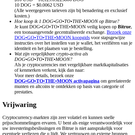
Deposit & Trade BTC to Share 25000 USDT prize pool!
10 DOG = $0.0062 USD
(Alle weergegeven tarieven zijn bij benadering en exclusief
kosten.)
Hoe koop ik 1 DOG•GO•TO•THE•MOON op Bitrue?
Je kunt DOG•GO•TO•THE•MOON veilig kopen op
Bitrue
,
Deposit CASHCAT & Win
een toonaangevende gecentraliseerde exchange.
Bezoek onze
DOG•GO•TO•THE•MOON koopgids
voor stapsgewijze
Share 500000 CASHCAT prize pool
instructies over het instellen van je wallet, het verifiëren van je
identiteit en het plaatsen van je bestelling.
Wat zijn vergelijkbare crypto-activa als
DOG•GO•TO•THE•MOON?
Exclusive for BitMart Users
Als je cryptocurrencies met vergelijkbare marktkapitalisaties
of kenmerken verkent, kijk dan naar:
Register & Trade to Win 500,000 USDT
Voor meer details, bezoek onze
DOG•GO•TO•THE•MOON activapagina
om gerelateerde
munten en altcoins te ontdekken op basis van categorie of
prestaties.
Precious Metals Trading Carnival
Vrijwaring
Trade Gold & Silver · 33,333 USDT Bonus
Cryptocurrency-markten zijn zeer volatiel en kunnen snelle
prijsschommelingen ervaren. U bent als enige verantwoordelijk voor
uw investeringsbeslissingen en Bitrue is niet aansprakelijk voor
eventuele verliezen die u lijdt. We vertrouwen op externe bronnen