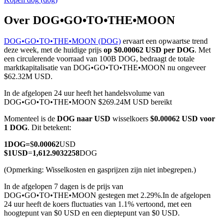
Over DOG•GO•TO•THE•MOON
DOG•GO•TO•THE•MOON (DOG)
ervaart een opwaartse trend
COIN-M-futures
deze week, met de huidige prijs
op $0.00062 USD per DOG
. Met
een circulerende voorraad van 100B DOG, bedraagt de totale
Cryptocurrency-futures
marktkapitalisatie van DOG•GO•TO•THE•MOON nu ongeveer
$62.32M USD.
In de afgelopen 24 uur heeft het handelsvolume van
TradFi
DOG•GO•TO•THE•MOON $269.24M USD bereikt
Derivaten voor aandelen, forex, edelmetalen en grondstoffen
Momenteel is de
DOG naar USD
wisselkoers
$0.00062 USD voor
1 DOG
. Dit betekent:
1
DOG
=
$
0.00062
USD
$
1
USD
=
1,612.9032258
DOG
(Opmerking: Wisselkosten en gasprijzen zijn niet inbegrepen.)
In de afgelopen 7 dagen is de prijs van
DOG•GO•TO•THE•MOON gestegen met 2.29%.
In de afgelopen
24 uur heeft de koers fluctuaties van 1.1% vertoond, met een
hoogtepunt van $0 USD en een dieptepunt van $0 USD.
USDC-futures