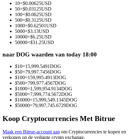
10
=
$
0.00625
USD
Word een Copy Trader
50
=
$
0.03125
USD
100
=
$
0.0625
USD
Geniet van winstdeling en copy trading commissies
500
=
$
0.3125
USD
1000
=
$
0.62501
USD
5000
=
$
3.13
USD
10000
=
$
6.25
USD
50000
=
$
31.25
USD
naar DOG waarden van today 18:00
$
10
=
15,999.5491
DOG
$
50
=
79,997.7456
DOG
$
100
=
159,995.4913
DOG
Informatie
$
500
=
799,977.4567
DOG
$
1000
=
1,599,954.9134
DOG
Big data-analyse inclusief handelsinformatie, enz.
$
5000
=
7,999,774.5672
DOG
$
10000
=
15,999,549.1345
DOG
$
50000
=
79,997,745.6729
DOG
Koop Cryptocurrencies Met Bitrue
Maak een Bitrue-account aan
om Cryptocurrencies te kopen en
verkopen op de veiligste crypto exchange.