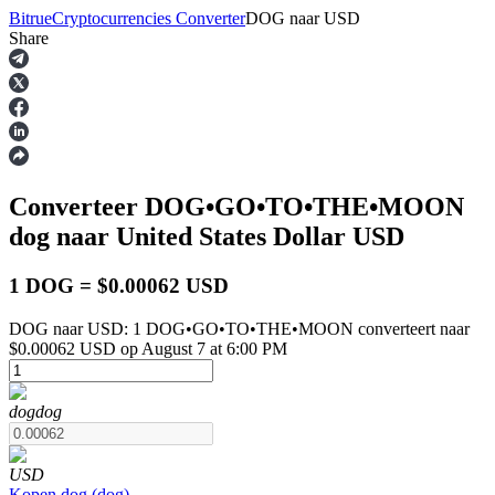
Bitrue
Cryptocurrencies Converter
DOG
naar
USD
Share
Termijncontracten
Converteer DOG•GO•TO•THE•MOON
dog
naar United States Dollar
USD
1 DOG = $0.00062 USD
DOG naar USD: 1 DOG•GO•TO•THE•MOON converteert naar
USDT-futures
$0.00062 USD op August 7 at 6:00 PM
Futures met USDT als onderpand
dog
dog
USD
Kopen
dog
(
dog
)