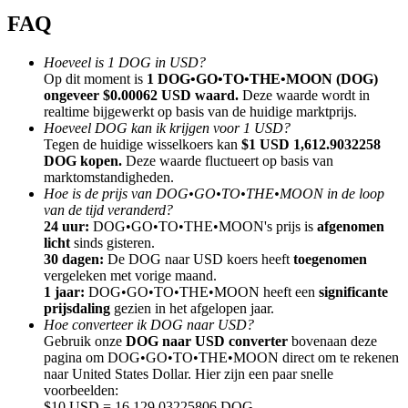
FAQ
Hoeveel is 1 DOG in USD?
Op dit moment is
1 DOG•GO•TO•THE•MOON (DOG)
ongeveer $0.00062 USD waard.
Deze waarde wordt in
Doorverwijzing
realtime bijgewerkt op basis van de huidige marktprijs.
Hoeveel DOG kan ik krijgen voor 1 USD?
Nodig een vriend uit om contante beloningen te ontvangen
Tegen de huidige wisselkoers kan
$1 USD 1,612.9032258
DOG kopen.
Deze waarde fluctueert op basis van
BTC Welcome Rewards
marktomstandigheden.
Hoe is de prijs van DOG•GO•TO•THE•MOON in de loop
van de tijd veranderd?
24 uur:
DOG•GO•TO•THE•MOON's prijs is
afgenomen
licht
sinds gisteren.
30 dagen:
De DOG naar USD koers heeft
toegenomen
vergeleken met vorige maand.
1 jaar:
DOG•GO•TO•THE•MOON heeft een
significante
prijsdaling
gezien in het afgelopen jaar.
Hoe converteer ik DOG naar USD?
Gebruik onze
DOG naar USD converter
bovenaan deze
pagina om DOG•GO•TO•THE•MOON direct om te rekenen
naar United States Dollar. Hier zijn een paar snelle
BTC Welcome Rewards
voorbeelden:
$10 USD = 16,129.03225806 DOG