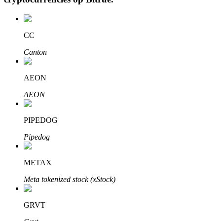
CC
Auto Invest
Canton
Grijp langetermijnwinst en flexibele belangen
AEON
AEON
PIPEDOG
Pipedog
Leer staken
METAX
Meer informatie over het verdienen van passief inkomen
Meta tokenized stock (xStock)
Bitrue
AI
GRVT