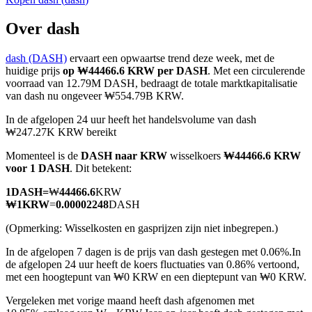
Over dash
dash (DASH)
ervaart een opwaartse trend deze week, met de
COIN-M-futures
huidige prijs
op ₩44466.6 KRW per DASH
. Met een circulerende
voorraad van 12.79M DASH, bedraagt de totale marktkapitalisatie
Cryptocurrency-futures
van dash nu ongeveer ₩554.79B KRW.
In de afgelopen 24 uur heeft het handelsvolume van dash
₩247.27K KRW bereikt
TradFi
Momenteel is de
DASH naar KRW
wisselkoers
₩44466.6 KRW
Derivaten voor aandelen, forex, edelmetalen en grondstoffen
voor 1 DASH
. Dit betekent:
1
DASH
=
₩
44466.6
KRW
₩
1
KRW
=
0.00002248
DASH
(Opmerking: Wisselkosten en gasprijzen zijn niet inbegrepen.)
In de afgelopen 7 dagen is de prijs van dash gestegen met 0.06%.
In
de afgelopen 24 uur heeft de koers fluctuaties van 0.86% vertoond,
met een hoogtepunt van ₩0 KRW en een dieptepunt van ₩0 KRW.
Vergeleken met vorige maand heeft dash afgenomen met
USDC-futures