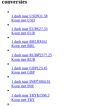
conversies
Verdienen
1
dash
naar
USD
$
31.58
Koop met USD
1
dash
naar
EUR
€
27.33
Koop met EUR
1
dash
naar
BRL
R$
161
Koop met BRL
1
dash
naar
RUB
₽
2577.25
Macht varkentje
Koop met RUB
Verdien dagelijks competitieve beloningen
1
dash
naar
GBP
£
23.45
Koop met GBP
1
dash
naar
INR
₹
3004.91
Koop met INR
1
dash
naar
TRY
₺
1506.5
Koop met TRY