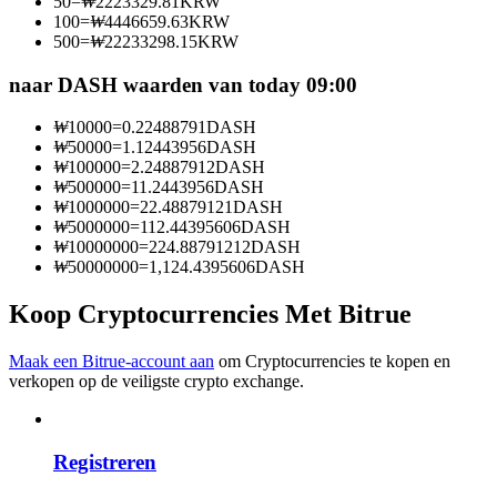
50
=
₩
2223329.81
KRW
Word een Copy Trader
100
=
₩
4446659.63
KRW
500
=
₩
22233298.15
KRW
Geniet van winstdeling en copy trading commissies
naar DASH waarden van today 09:00
₩
10000
=
0.22488791
DASH
₩
50000
=
1.12443956
DASH
₩
100000
=
2.24887912
DASH
₩
500000
=
11.2443956
DASH
₩
1000000
=
22.48879121
DASH
₩
5000000
=
112.44395606
DASH
₩
10000000
=
224.88791212
DASH
₩
50000000
=
1,124.4395606
DASH
Informatie
Koop Cryptocurrencies Met Bitrue
Big data-analyse inclusief handelsinformatie, enz.
Maak een Bitrue-account aan
om Cryptocurrencies te kopen en
verkopen op de veiligste crypto exchange.
Registreren