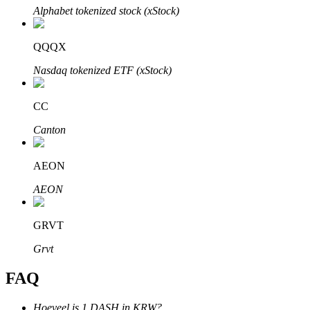
Alphabet tokenized stock (xStock)
QQQX
Nasdaq tokenized ETF (xStock)
Bitrue-partners
CC
Canton
AEON
AEON
Bitrue Affiliates
GRVT
Tot 65% commissies!
Grvt
FAQ
Hoeveel is 1 DASH in KRW?