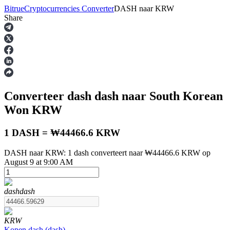
Bitrue
Cryptocurrencies Converter
DASH
naar
KRW
Share
Termijncontracten
Converteer dash
dash
naar South Korean
Won
KRW
1 DASH = ₩44466.6 KRW
DASH naar KRW: 1 dash converteert naar ₩44466.6 KRW op
USDT-futures
August 9 at 9:00 AM
Futures met USDT als onderpand
dash
dash
KRW
Kopen
dash
(
dash
)