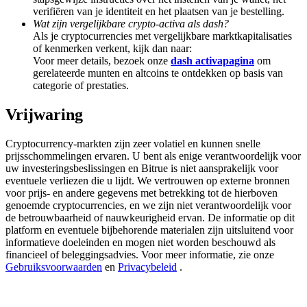
Deposit & Trade BTC to Share 25000 USDT prize pool!
verifiëren van je identiteit en het plaatsen van je bestelling.
Wat zijn vergelijkbare crypto-activa als dash?
Als je cryptocurrencies met vergelijkbare marktkapitalisaties
of kenmerken verkent, kijk dan naar:
Voor meer details, bezoek onze
dash activapagina
om
Deposit CASHCAT & Win
gerelateerde munten en altcoins te ontdekken op basis van
categorie of prestaties.
Share 500000 CASHCAT prize pool
Vrijwaring
Cryptocurrency-markten zijn zeer volatiel en kunnen snelle
Exclusive for BitMart Users
prijsschommelingen ervaren. U bent als enige verantwoordelijk voor
uw investeringsbeslissingen en Bitrue is niet aansprakelijk voor
Register & Trade to Win 500,000 USDT
eventuele verliezen die u lijdt. We vertrouwen op externe bronnen
voor prijs- en andere gegevens met betrekking tot de hierboven
genoemde cryptocurrencies, en we zijn niet verantwoordelijk voor
de betrouwbaarheid of nauwkeurigheid ervan. De informatie op dit
Precious Metals Trading Carnival
platform en eventuele bijbehorende materialen zijn uitsluitend voor
informatieve doeleinden en mogen niet worden beschouwd als
Trade Gold & Silver · 33,333 USDT Bonus
financieel of beleggingsadvies. Voor meer informatie, zie onze
Gebruiksvoorwaarden
en
Privacybeleid
.