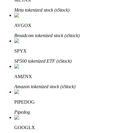
Meta tokenized stock (xStock)
AVGOX
Auto Invest
Broadcom tokenized stock (xStock)
Grijp langetermijnwinst en flexibele belangen
SPYX
SP500 tokenized ETF (xStock)
AMZNX
Amazon tokenized stock (xStock)
Leer staken
PIPEDOG
Meer informatie over het verdienen van passief inkomen
Pipedog
Bitrue
AI
GOOGLX