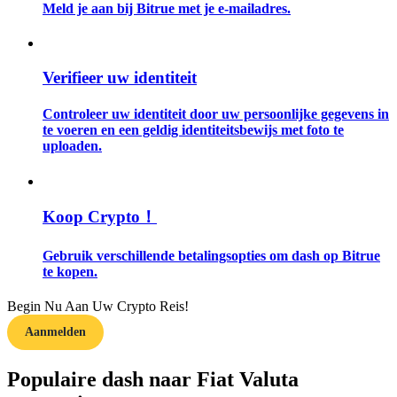
Meld je aan bij Bitrue met je e-mailadres.
Gids
Futures-startgids
Verifieer uw identiteit
Controleer uw identiteit door uw persoonlijke gegevens in
te voeren en een geldig identiteitsbewijs met foto te
uploaden.
Koop Crypto！
Handelsstrategieën
Gebruik verschillende betalingsopties om dash op Bitrue
te kopen.
Leer hoe u winstgevend kunt blijven
Begin Nu Aan Uw Crypto Reis!
Aanmelden
Populaire dash naar Fiat Valuta