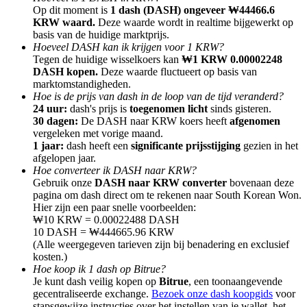
Op dit moment is
1 dash (DASH) ongeveer ₩44466.6
KRW waard.
Deze waarde wordt in realtime bijgewerkt op
basis van de huidige marktprijs.
Hoeveel DASH kan ik krijgen voor 1 KRW?
Tegen de huidige wisselkoers kan
₩1 KRW 0.00002248
DASH kopen.
Deze waarde fluctueert op basis van
Doorverwijzing
marktomstandigheden.
Hoe is de prijs van dash in de loop van de tijd veranderd?
Nodig een vriend uit om contante beloningen te ontvangen
24 uur:
dash's prijs is
toegenomen licht
sinds gisteren.
30 dagen:
De DASH naar KRW koers heeft
afgenomen
BTC Welcome Rewards
vergeleken met vorige maand.
1 jaar:
dash heeft een
significante prijsstijging
gezien in het
afgelopen jaar.
Hoe converteer ik DASH naar KRW?
Gebruik onze
DASH naar KRW converter
bovenaan deze
pagina om dash direct om te rekenen naar South Korean Won.
Hier zijn een paar snelle voorbeelden:
₩10 KRW = 0.00022488 DASH
10 DASH = ₩444665.96 KRW
(Alle weergegeven tarieven zijn bij benadering en exclusief
kosten.)
Hoe koop ik 1 dash op Bitrue?
Je kunt dash veilig kopen op
Bitrue
, een toonaangevende
BTC Welcome Rewards
gecentraliseerde exchange.
Bezoek onze dash koopgids
voor
stapsgewijze instructies over het instellen van je wallet, het