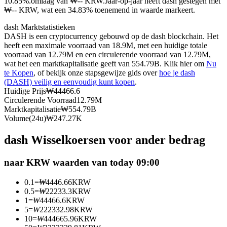
10.85%.omlaag van ₩-- KRW.
Jaar-op-jaar heeft dash gestegen met
₩-- KRW, wat een 34.83% toenemend in waarde markeert.
Futures met USDC als onderpand
dash Marktstatistieken
DASH is een cryptocurrency gebouwd op de dash blockchain. Het
heeft een maximale voorraad van 18.9M, met een huidige totale
voorraad van 12.79M en een circulerende voorraad van 12.79M,
wat het een marktkapitalisatie geeft van 554.79B. Klik hier om
Nu
te Kopen
, of bekijk onze stapsgewijze gids over
hoe je dash
(DASH) veilig en eenvoudig kunt kopen
.
Huidige Prijs
₩
44466.6
Circulerende Voorraad
12.79M
Marktkapitalisatie
₩
554.79B
Kopiëren Handel
Volume(24u)
₩
247.27K
Sluit je aan bij top traders
dash Wisselkoersen voor ander bedrag
naar KRW waarden van today 09:00
0.1
=
₩
4446.66
KRW
0.5
=
₩
22233.3
KRW
1
=
₩
44466.6
KRW
5
=
₩
222332.98
KRW
10
=
₩
444665.96
KRW