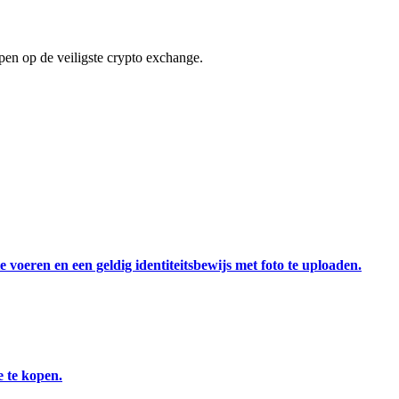
en op de veiligste crypto exchange.
 voeren en een geldig identiteitsbewijs met foto te uploaden.
 te kopen.