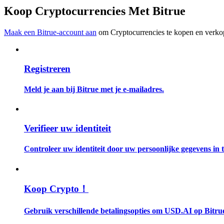
Word een Copy Trader
Koop Cryptocurrencies Met Bitrue
Geniet van winstdeling en copy trading commissies
Maak een Bitrue-account aan
om Cryptocurrencies te kopen en verkop
Registreren
Meld je aan bij Bitrue met je e-mailadres.
Informatie
Verifieer uw identiteit
Big data-analyse inclusief handelsinformatie, enz.
Controleer uw identiteit door uw persoonlijke gegevens in te
Koop Crypto！
Gebruik verschillende betalingsopties om USD.AI op Bitrue