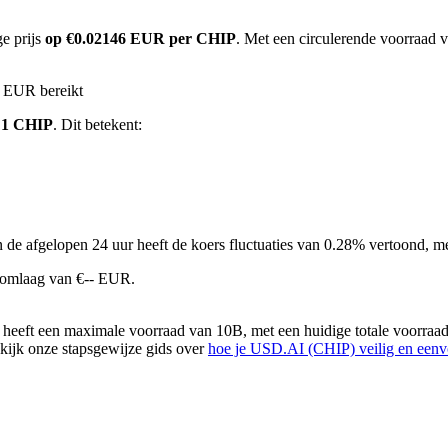
e prijs
op €0.02146 EUR per CHIP
. Met een circulerende voorraad 
M EUR bereikt
 1 CHIP
. Dit betekent:
n de afgelopen 24 uur heeft de koers fluctuaties van 0.28% vertoond,
.omlaag van €-- EUR.
eeft een maximale voorraad van 10B, met een huidige totale voorraad
ekijk onze stapsgewijze gids over
hoe je USD.AI (CHIP) veilig en een