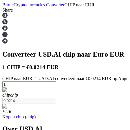
Bitrue
Cryptocurrencies Converter
CHIP
naar
EUR
Share
Termijncontracten
Converteer USD.AI
chip
naar Euro
EUR
1 CHIP = €0.0214 EUR
CHIP naar EUR: 1 USD.AI converteert naar €0.0214 EUR op Augus
USDT-futures
chip
chip
Futures met USDT als onderpand
EUR
Kopen
chip
(
chip
)
Over USD.AI