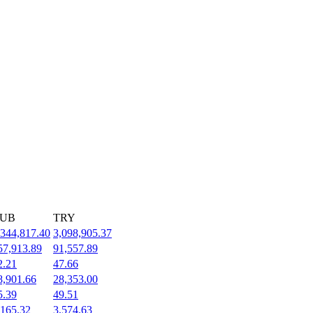
UB
TRY
,344,817.40
3,098,905.37
57,913.89
91,557.89
2.21
47.66
8,901.66
28,353.00
5.39
49.51
,165.32
3,574.63