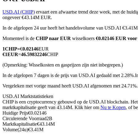
USD.AI (CHIP)
ervaart een afwaartse trend deze week, met de huidig
ongeveer €43.14M EUR.
In de afgelopen 24 uur heeft het handelsvolume van USD.AI €3.41
COIN-M-futures
Momenteel is de
CHIP naar EUR
wisselkoers
€0.02146 EUR voor
Cryptocurrency-futures
1
CHIP
=
€
0.02146
EUR
€
1
EUR
=
46.59832246
CHIP
TradFi
(Opmerking: Wisselkosten en gasprijzen zijn niet inbegrepen.)
Derivaten voor aandelen, forex, edelmetalen en grondstoffen
In de afgelopen 7 dagen is de prijs van USD.AI gedaald met 2.28%.
I
Vergeleken met vorige maand heeft USD.AI afgenomen met 24.71%
USD.AI Marktstatistieken
CHIP is een cryptocurrency gebouwd op de USD.AI blockchain. Het h
marktkapitalisatie geeft van 43.14M. Klik hier om
Nu te Kopen
, of b
Huidige Prijs
€
0.02146
Circulerende Voorraad
2B
Marktkapitalisatie
€
43.14M
Volume(24u)
€
3.41M
USDC-futures