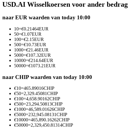
USD.AI Wisselkoersen voor ander bedrag
Futures met USDC als onderpand
naar EUR waarden van today 10:00
10
=
€
0.21464
EUR
50
=
€
1.07
EUR
100
=
€
2.15
EUR
500
=
€
10.73
EUR
1000
=
€
21.46
EUR
5000
=
€
107.32
EUR
10000
=
€
214.64
EUR
50000
=
€
1073.21
EUR
Kopiëren Handel
Sluit je aan bij top traders
naar CHIP waarden van today 10:00
€
10
=
465.89016
CHIP
€
50
=
2,329.45081
CHIP
€
100
=
4,658.90162
CHIP
€
500
=
23,294.50813
CHIP
€
1000
=
46,589.01626
CHIP
€
5000
=
232,945.08131
CHIP
€
10000
=
465,890.16262
CHIP
€
50000
=
2,329,450.81314
CHIP