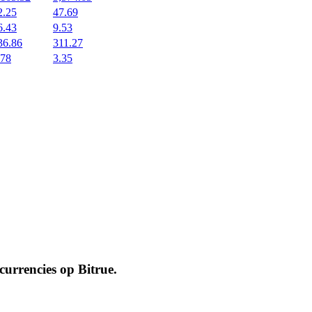
2.25
47.69
6.43
9.53
36.86
311.27
.78
3.35
ocurrencies op
Bitrue
.