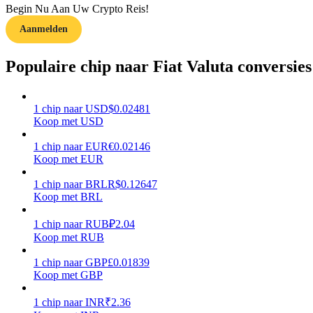
Begin Nu Aan Uw Crypto Reis!
Aanmelden
Gids
Futures-startgids
Populaire chip naar Fiat Valuta conversies
1
chip
naar
USD
$
0.02481
Koop met USD
1
chip
naar
EUR
€
0.02146
Koop met EUR
1
chip
naar
BRL
R$
0.12647
Koop met BRL
Handelsstrategieën
Leer hoe u winstgevend kunt blijven
1
chip
naar
RUB
₽
2.04
Koop met RUB
1
chip
naar
GBP
£
0.01839
Koop met GBP
1
chip
naar
INR
₹
2.36