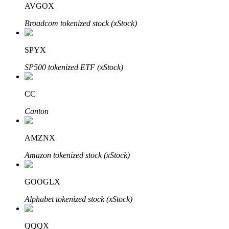
AVGOX
Broadcom tokenized stock (xStock)
BTR-vergrendelingen
Exclusieve beleggingen voor BTR-houders
SPYX
SP500 tokenized ETF (xStock)
CC
Canton
AMZNX
Leningen
Amazon tokenized stock (xStock)
Door crypto ondersteunde leenservice
GOOGLX
Alphabet tokenized stock (xStock)
QQQX