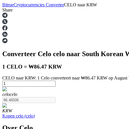
Bitrue
Cryptocurrencies Converter
CELO
naar
KRW
Share
Termijncontracten
Converteer Celo
celo
naar South Korean
1 CELO = ₩86.47 KRW
CELO naar KRW: 1 Celo converteert naar ₩86.47 KRW op August 
USDT-futures
celo
celo
Futures met USDT als onderpand
KRW
Kopen
celo
(
celo
)
Over Celo