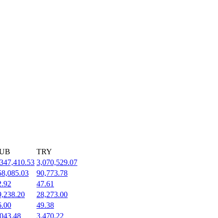
UB
TRY
,347,410.53
3,070,529.07
58,085.03
90,773.78
2.92
47.61
9,238.20
28,273.00
6.00
49.38
,043.48
3,470.22