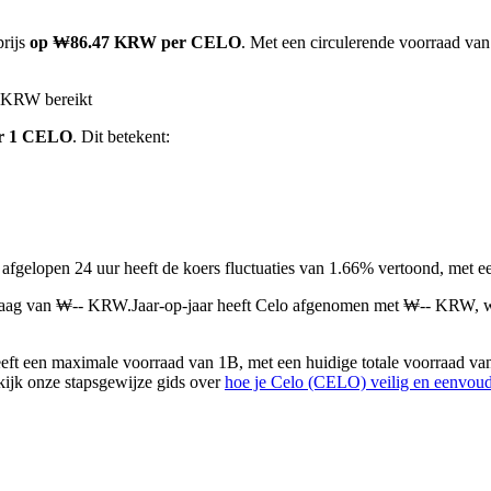
prijs
op ₩86.47 KRW per CELO
. Met een circulerende voorraad va
K KRW bereikt
r 1 CELO
. Dit betekent:
 afgelopen 24 uur heeft de koers fluctuaties van 1.66% vertoond, m
laag van ₩-- KRW.
Jaar-op-jaar heeft Celo afgenomen met ₩-- KRW, 
ft een maximale voorraad van 1B, met een huidige totale voorraad va
ekijk onze stapsgewijze gids over
hoe je Celo (CELO) veilig en eenvou