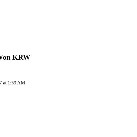
 Won
KRW
7 at 1:59 AM