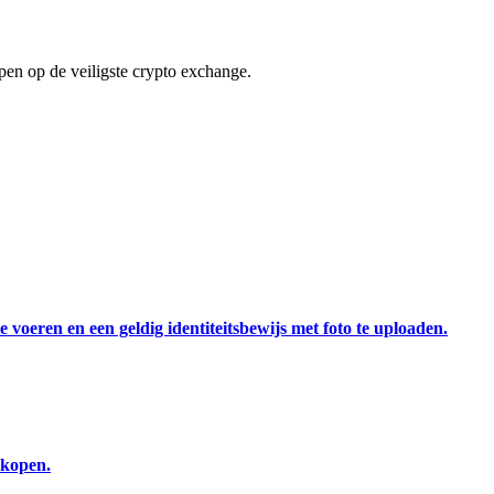
en op de veiligste crypto exchange.
 voeren en een geldig identiteitsbewijs met foto te uploaden.
 kopen.