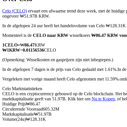
Celo (CELO)
ervaart een afwaartse trend deze week, met de huidige 
ongeveer ₩51.97B KRW.
In de afgelopen 24 uur heeft het handelsvolume van Celo ₩128.31
COIN-M-futures
Momenteel is de
CELO naar KRW
wisselkoers
₩86.47 KRW voo
Cryptocurrency-futures
1
CELO
=
₩
86.47
KRW
₩
1
KRW
=
0.01156536
CELO
TradFi
(Opmerking: Wisselkosten en gasprijzen zijn niet inbegrepen.)
Derivaten voor aandelen, forex, edelmetalen en grondstoffen
In de afgelopen 7 dagen is de prijs van Celo gedaald met 1.61%.
In de
Vergeleken met vorige maand heeft Celo afgenomen met 11.59%.om
Celo Marktstatistieken
CELO is een cryptocurrency gebouwd op de Celo blockchain. Het hee
marktkapitalisatie geeft van 51.97B. Klik hier om
Nu te Kopen
, of b
Huidige Prijs
₩
86.47
Circulerende Voorraad
605.32M
Marktkapitalisatie
₩
51.97B
Volume(24u)
₩
128.31K
USDC-futures