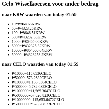
Celo Wisselkoersen voor ander bedrag
Futures met USDC als onderpand
naar KRW waarden van today 01:59
10
=
₩
864.65
KRW
50
=
₩
4323.25
KRW
100
=
₩
8646.51
KRW
500
=
₩
43232.53
KRW
1000
=
₩
86465.06
KRW
5000
=
₩
432325.32
KRW
10000
=
₩
864650.64
KRW
50000
=
₩
4323253.2
KRW
Kopiëren Handel
Sluit je aan bij top traders
naar CELO waarden van today 01:59
₩
10000
=
115.6536
CELO
₩
50000
=
578.2682
CELO
₩
100000
=
1,156.5364
CELO
₩
500000
=
5,782.6823
CELO
₩
1000000
=
11,565.3647
CELO
₩
5000000
=
57,826.8236
CELO
₩
10000000
=
115,653.6472
CELO
₩
50000000
=
578,268.2362
CELO