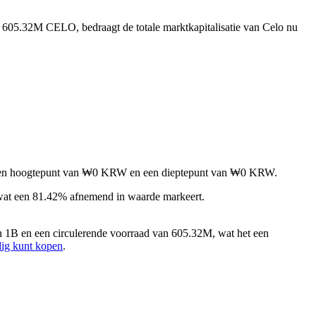
n 605.32M CELO, bedraagt de totale marktkapitalisatie van Celo nu
et een hoogtepunt van ₩0 KRW en een dieptepunt van ₩0 KRW.
wat een 81.42% afnemend in waarde markeert.
n 1B en een circulerende voorraad van 605.32M, wat het een
dig kunt kopen
.