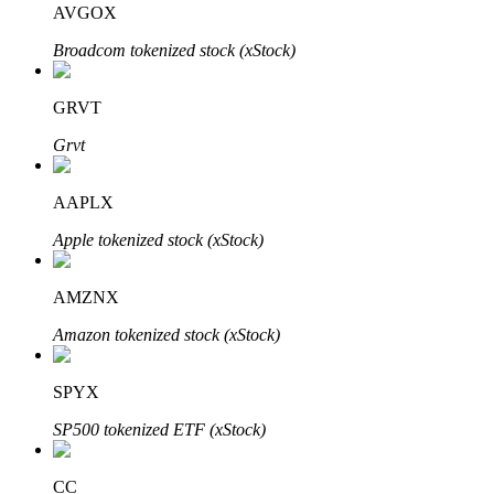
AVGOX
Broadcom tokenized stock (xStock)
BTR-vergrendelingen
Exclusieve beleggingen voor BTR-houders
GRVT
Grvt
AAPLX
Apple tokenized stock (xStock)
AMZNX
Leningen
Amazon tokenized stock (xStock)
Door crypto ondersteunde leenservice
SPYX
SP500 tokenized ETF (xStock)
CC