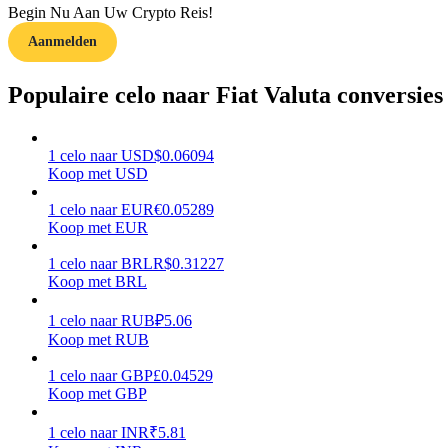
Begin Nu Aan Uw Crypto Reis!
Aanmelden
Gids
Futures-startgids
Populaire celo naar Fiat Valuta conversies
1
celo
naar
USD
$
0.06094
Koop met USD
1
celo
naar
EUR
€
0.05289
Koop met EUR
1
celo
naar
BRL
R$
0.31227
Koop met BRL
Handelsstrategieën
Leer hoe u winstgevend kunt blijven
1
celo
naar
RUB
₽
5.06
Koop met RUB
1
celo
naar
GBP
£
0.04529
Koop met GBP
1
celo
naar
INR
₹
5.81