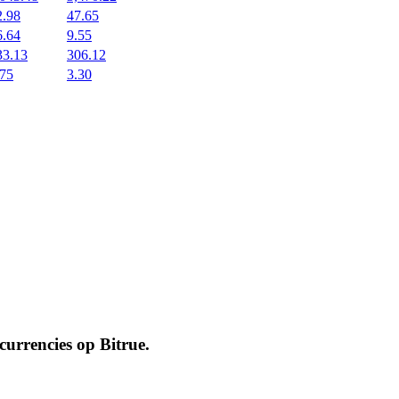
2.98
47.65
6.64
9.55
33.13
306.12
.75
3.30
ocurrencies op
Bitrue
.