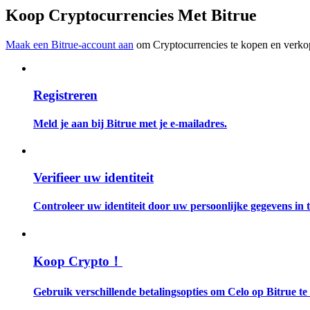
Word een Copy Trader
Koop Cryptocurrencies Met Bitrue
Geniet van winstdeling en copy trading commissies
Maak een Bitrue-account aan
om Cryptocurrencies te kopen en verkop
Registreren
Meld je aan bij Bitrue met je e-mailadres.
Informatie
Verifieer uw identiteit
Big data-analyse inclusief handelsinformatie, enz.
Controleer uw identiteit door uw persoonlijke gegevens in te
Koop Crypto！
Gebruik verschillende betalingsopties om Celo op Bitrue te