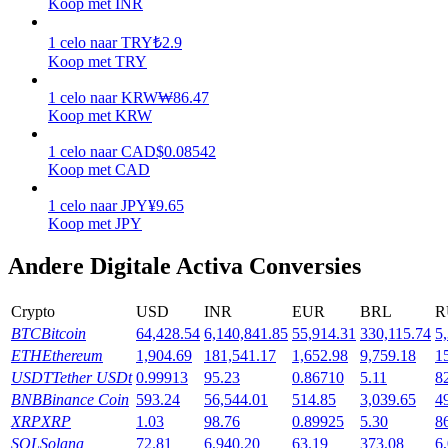
Koop met INR
Verdienen
1
celo
naar
TRY
₺
2.9
Koop met TRY
1
celo
naar
KRW
₩
86.47
Koop met KRW
1
celo
naar
CAD
$
0.08542
Koop met CAD
1
celo
naar
JPY
¥
9.65
Koop met JPY
Macht varkentje
Andere Digitale Activa Conversies
Verdien dagelijks competitieve beloningen
Crypto
USD
INR
EUR
BRL
R
BTC
Bitcoin
64,428.54
6,140,841.85
55,914.31
330,115.74
5
ETH
Ethereum
1,904.69
181,541.17
1,652.98
9,759.18
1
USDT
Tether USDt
0.99913
95.23
0.86710
5.11
8
BNB
Binance Coin
593.24
56,544.01
514.85
3,039.65
4
XRP
XRP
1.03
98.76
0.89925
5.30
8
SOL
Solana
72.81
6,940.20
63.19
373.08
6