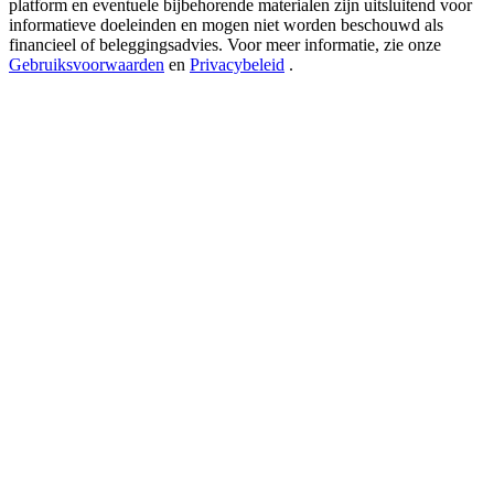
platform en eventuele bijbehorende materialen zijn uitsluitend voor
New Listing Futures Fest
informatieve doeleinden en mogen niet worden beschouwd als
Trade New Futures, Win 200,000 USDT
financieel of beleggingsadvies. Voor meer informatie, zie onze
Gebruiksvoorwaarden
en
Privacybeleid
.
Crypto World Cup 2026: Grand Finale
77,777+3k Rewards
Meer evenementen
Win prijzen en exclusieve beloningen
Log in
Aanmelden