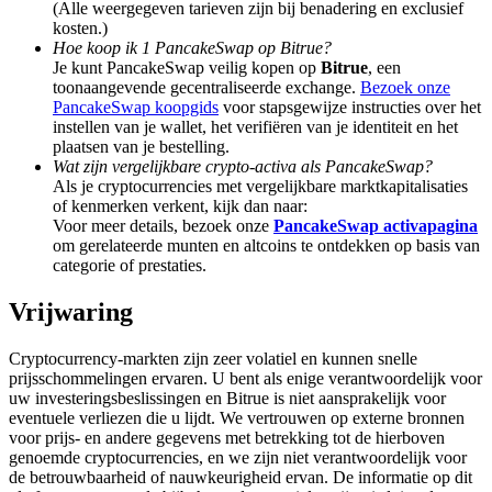
(Alle weergegeven tarieven zijn bij benadering en exclusief
Share 500000 CASHCAT prize pool
kosten.)
Hoe koop ik 1 PancakeSwap op Bitrue?
Je kunt PancakeSwap veilig kopen op
Bitrue
, een
toonaangevende gecentraliseerde exchange.
Bezoek onze
Exclusive for BitMart Users
PancakeSwap koopgids
voor stapsgewijze instructies over het
instellen van je wallet, het verifiëren van je identiteit en het
Register & Trade to Win 500,000 USDT
plaatsen van je bestelling.
Wat zijn vergelijkbare crypto-activa als PancakeSwap?
Als je cryptocurrencies met vergelijkbare marktkapitalisaties
of kenmerken verkent, kijk dan naar:
Voor meer details, bezoek onze
PancakeSwap activapagina
Precious Metals Trading Carnival
om gerelateerde munten en altcoins te ontdekken op basis van
categorie of prestaties.
Trade Gold & Silver · 33,333 USDT Bonus
Vrijwaring
Cryptocurrency-markten zijn zeer volatiel en kunnen snelle
USDT New User Exclusive 10% APR
prijsschommelingen ervaren. U bent als enige verantwoordelijk voor
uw investeringsbeslissingen en Bitrue is niet aansprakelijk voor
USDT Flexible Staking | Daily Rewards
eventuele verliezen die u lijdt. We vertrouwen op externe bronnen
voor prijs- en andere gegevens met betrekking tot de hierboven
genoemde cryptocurrencies, en we zijn niet verantwoordelijk voor
de betrouwbaarheid of nauwkeurigheid ervan. De informatie op dit