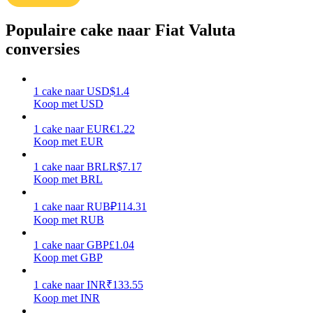
Verdienen
Populaire cake naar Fiat Valuta
conversies
1
cake
naar
USD
$
1.4
Koop met USD
1
cake
naar
EUR
€
1.22
Koop met EUR
1
cake
naar
BRL
R$
7.17
Macht varkentje
Koop met BRL
Verdien dagelijks competitieve beloningen
1
cake
naar
RUB
₽
114.31
Koop met RUB
1
cake
naar
GBP
£
1.04
Koop met GBP
1
cake
naar
INR
₹
133.55
Koop met INR