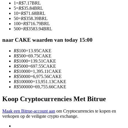
1
=
R$
7.17
BRL
Word een Copy Trader
5
=
R$
35.84
BRL
10
=
R$
71.68
BRL
Geniet van winstdeling en copy trading commissies
50
=
R$
358.39
BRL
100
=
R$
716.79
BRL
500
=
R$
3583.94
BRL
naar CAKE waarden van today 15:00
R$
100
=
13.95
CAKE
R$
500
=
69.75
CAKE
R$
1000
=
139.51
CAKE
R$
5000
=
697.55
CAKE
R$
10000
=
1,395.11
CAKE
Informatie
R$
50000
=
6,975.56
CAKE
R$
100000
=
13,951.13
CAKE
Big data-analyse inclusief handelsinformatie, enz.
R$
500000
=
69,755.66
CAKE
Koop Cryptocurrencies Met Bitrue
Maak een Bitrue-account aan
om Cryptocurrencies te kopen en
verkopen op de veiligste crypto exchange.