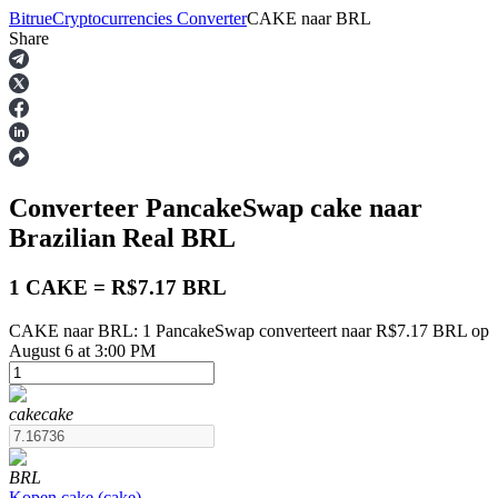
Bitrue
Cryptocurrencies Converter
CAKE
naar
BRL
Share
Termijncontracten
Converteer PancakeSwap
cake
naar
Brazilian Real
BRL
1 CAKE = R$7.17 BRL
CAKE naar BRL: 1 PancakeSwap converteert naar R$7.17 BRL op
USDT-futures
August 6 at 3:00 PM
Futures met USDT als onderpand
cake
cake
BRL
Kopen
cake
(
cake
)