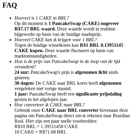
FAQ
Hoeveel is 1 CAKE in BRL?
Op dit moment is
1 PancakeSwap (CAKE) ongeveer
R$7.17 BRL waard.
Deze waarde wordt in realtime
bijgewerkt op basis van de huidige marktprijs.
Doorverwijzing
Hoeveel CAKE kan ik krijgen voor 1 BRL?
Nodig een vriend uit om contante beloningen te ontvangen
Tegen de huidige wisselkoers kan
R$1 BRL 0.13951145
CAKE kopen.
Deze waarde fluctueert op basis van
Deposit CASHCAT & Win
marktomstandigheden.
Hoe is de prijs van PancakeSwap in de loop van de tijd
veranderd?
24 uur:
PancakeSwap's prijs is
afgenomen licht
sinds
gisteren.
30 dagen:
De CAKE naar BRL koers heeft
afgenomen
vergeleken met vorige maand.
1 jaar:
PancakeSwap heeft een
significante prijsdaling
gezien in het afgelopen jaar.
Hoe converteer ik CAKE naar BRL?
Gebruik onze
CAKE naar BRL converter
bovenaan deze
pagina om PancakeSwap direct om te rekenen naar Brazilian
Real. Hier zijn een paar snelle voorbeelden:
R$10 BRL = 1.39511458 CAKE
Deposit CASHCAT & Win
10 CAKE = R$71.68 BRL