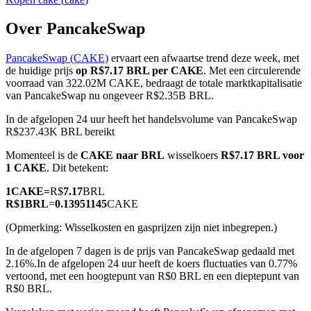
Over PancakeSwap
PancakeSwap (CAKE)
ervaart een afwaartse trend deze week, met
COIN-M-futures
de huidige prijs
op R$7.17 BRL per CAKE
. Met een circulerende
voorraad van 322.02M CAKE, bedraagt de totale marktkapitalisatie
Cryptocurrency-futures
van PancakeSwap nu ongeveer R$2.35B BRL.
In de afgelopen 24 uur heeft het handelsvolume van PancakeSwap
R$237.43K BRL bereikt
TradFi
Momenteel is de
CAKE naar BRL
wisselkoers
R$7.17 BRL voor
Derivaten voor aandelen, forex, edelmetalen en grondstoffen
1 CAKE
. Dit betekent:
1
CAKE
=
R$
7.17
BRL
R$
1
BRL
=
0.13951145
CAKE
(Opmerking: Wisselkosten en gasprijzen zijn niet inbegrepen.)
In de afgelopen 7 dagen is de prijs van PancakeSwap gedaald met
2.16%.
In de afgelopen 24 uur heeft de koers fluctuaties van 0.77%
vertoond, met een hoogtepunt van R$0 BRL en een dieptepunt van
R$0 BRL.
USDC-futures