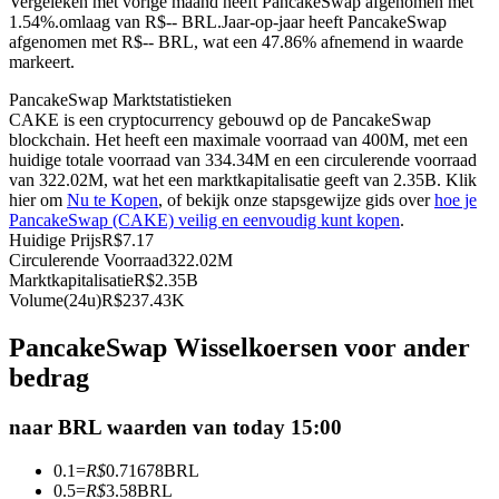
Vergeleken met vorige maand heeft PancakeSwap afgenomen met
1.54%.omlaag van R$-- BRL.
Jaar-op-jaar heeft PancakeSwap
Futures met USDC als onderpand
afgenomen met R$-- BRL, wat een 47.86% afnemend in waarde
markeert.
PancakeSwap Marktstatistieken
CAKE is een cryptocurrency gebouwd op de PancakeSwap
blockchain. Het heeft een maximale voorraad van 400M, met een
huidige totale voorraad van 334.34M en een circulerende voorraad
van 322.02M, wat het een marktkapitalisatie geeft van 2.35B. Klik
hier om
Nu te Kopen
, of bekijk onze stapsgewijze gids over
hoe je
PancakeSwap (CAKE) veilig en eenvoudig kunt kopen
.
Huidige Prijs
R$
7.17
Kopiëren Handel
Circulerende Voorraad
322.02M
Marktkapitalisatie
R$
2.35B
Sluit je aan bij top traders
Volume(24u)
R$
237.43K
PancakeSwap Wisselkoersen voor ander
bedrag
naar BRL waarden van today 15:00
0.1
=
R$
0.71678
BRL
0.5
=
R$
3.58
BRL