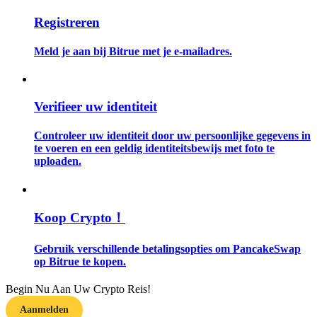
Registreren
Gids
Meld je aan bij Bitrue met je e-mailadres.
Futures-startgids
Verifieer uw identiteit
Controleer uw identiteit door uw persoonlijke gegevens in
te voeren en een geldig identiteitsbewijs met foto te
uploaden.
Handelsstrategieën
Koop Crypto！
Leer hoe u winstgevend kunt blijven
Gebruik verschillende betalingsopties om PancakeSwap
op Bitrue te kopen.
Begin Nu Aan Uw Crypto Reis!
Aanmelden