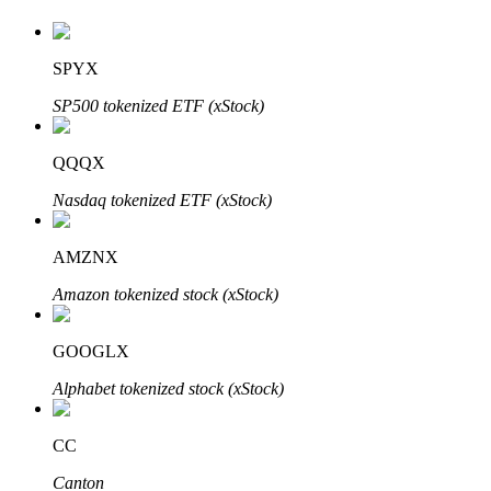
SPYX
Auto Invest
SP500 tokenized ETF (xStock)
Grijp langetermijnwinst en flexibele belangen
QQQX
Nasdaq tokenized ETF (xStock)
AMZNX
Amazon tokenized stock (xStock)
GOOGLX
Leer staken
Alphabet tokenized stock (xStock)
Meer informatie over het verdienen van passief inkomen
Bitrue
AI
CC
Canton