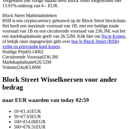
Vergeleken met vorige maand heeft Block Street toegenomen met
13.91%.omhoog van €-- EUR.
Futures met USDC als onderpand
Block Street Marktstatistieken
BSB is een cryptocurrency gebouwd op de Block Street blockchain.
Het heeft een maximale voorraad van 1B, met een huidige totale
voorraad van 1B en een circulerende voorraad van 236.3M, wat het
een marktkapitalisatie geeft van 26.52M. Klik hier om
Nu te Kopen
,
of bekijk onze stapsgewijze gids over
hoe je Block Street (BSB)
veilig en eenvoudig kunt kopen
.
Huidige Prijs
€
0.14062
Circulerende Voorraad
236.3M
Marktkapitalisatie
€
26.52M
Kopiëren Handel
Volume(24u)
€
3.86M
Sluit je aan bij top traders
Block Street Wisselkoersen voor ander
bedrag
naar EUR waarden van today 02:59
10
=
€
1.41
EUR
50
=
€
7.03
EUR
100
=
€
14.06
EUR
500
=
€
70.31
EUR