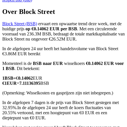
Over Block Street
Block Street (BSB)
ervaart een opwaartse trend deze week, met de
COIN-M-futures
huidige prijs
op €0.14062 EUR per BSB
. Met een circulerende
voorraad van 236.3M BSB, bedraagt de totale marktkapitalisatie van
Cryptocurrency-futures
Block Street nu ongeveer €26.52M EUR.
In de afgelopen 24 uur heeft het handelsvolume van Block Street
€3.86M EUR bereikt
TradFi
Momenteel is de
BSB naar EUR
wisselkoers
€0.14062 EUR voor
Derivaten voor aandelen, forex, edelmetalen en grondstoffen
1 BSB
. Dit betekent:
1
BSB
=
€
0.14062
EUR
€
1
EUR
=
7.11136395
BSB
(Opmerking: Wisselkosten en gasprijzen zijn niet inbegrepen.)
In de afgelopen 7 dagen is de prijs van Block Street gestegen met
32.95%.
In de afgelopen 24 uur heeft de koers fluctuaties van
20.55% vertoond, met een hoogtepunt van €0 EUR en een
dieptepunt van €0 EUR.
USDC-futures