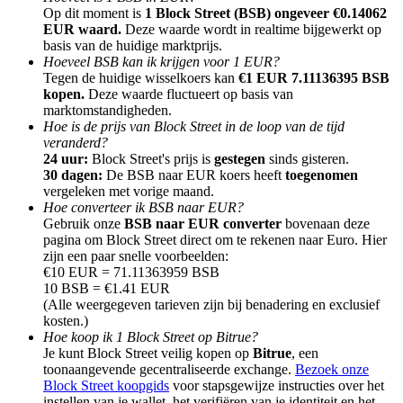
Op dit moment is
1 Block Street (BSB) ongeveer €0.14062
EUR waard.
Deze waarde wordt in realtime bijgewerkt op
basis van de huidige marktprijs.
Hoeveel BSB kan ik krijgen voor 1 EUR?
Tegen de huidige wisselkoers kan
€1 EUR 7.11136395 BSB
kopen.
Deze waarde fluctueert op basis van
Doorverwijzing
marktomstandigheden.
Hoe is de prijs van Block Street in de loop van de tijd
Nodig een vriend uit om contante beloningen te ontvangen
veranderd?
24 uur:
Block Street's prijs is
gestegen
sinds gisteren.
Deposit CASHCAT & Win
30 dagen:
De BSB naar EUR koers heeft
toegenomen
vergeleken met vorige maand.
Hoe converteer ik BSB naar EUR?
Gebruik onze
BSB naar EUR converter
bovenaan deze
pagina om Block Street direct om te rekenen naar Euro. Hier
zijn een paar snelle voorbeelden:
€10 EUR = 71.11363959 BSB
10 BSB = €1.41 EUR
(Alle weergegeven tarieven zijn bij benadering en exclusief
kosten.)
Hoe koop ik 1 Block Street op Bitrue?
Je kunt Block Street veilig kopen op
Bitrue
, een
toonaangevende gecentraliseerde exchange.
Bezoek onze
Deposit CASHCAT & Win
Block Street koopgids
voor stapsgewijze instructies over het
instellen van je wallet, het verifiëren van je identiteit en het