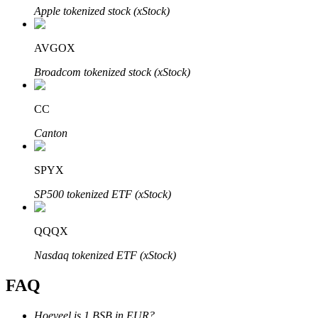
Apple tokenized stock (xStock)
AVGOX
Broadcom tokenized stock (xStock)
Bitrue-partners
CC
Canton
SPYX
SP500 tokenized ETF (xStock)
Bitrue Affiliates
QQQX
Tot 65% commissies!
Nasdaq tokenized ETF (xStock)
FAQ
Hoeveel is 1 BSB in EUR?