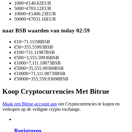
1000
=
€
140.62
EUR
Word een Copy Trader
5000
=
€
703.12
EUR
10000
=
€
1406.23
EUR
Geniet van winstdeling en copy trading commissies
50000
=
€
7031.16
EUR
naar BSB waarden van today 02:59
€
10
=
71.11198
BSB
€
50
=
355.55993
BSB
€
100
=
711.11987
BSB
€
500
=
3,555.59936
BSB
€
1000
=
7,111.19873
BSB
€
5000
=
35,555.99369
BSB
€
10000
=
71,111.98739
BSB
Informatie
€
50000
=
355,559.93698
BSB
Big data-analyse inclusief handelsinformatie, enz.
Koop Cryptocurrencies Met Bitrue
Maak een Bitrue-account aan
om Cryptocurrencies te kopen en
verkopen op de veiligste crypto exchange.
Registreren