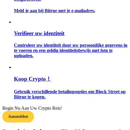
Meld je aan bij Bitrue met je e-mailadres.
Gids
Futures-startgids
Verifieer uw identiteit
Controleer uw identiteit door uw persoonlijke gegevens in
te voeren en een geldig identiteitsbewijs met foto te
uploaden.
Koop Crypto！
Handelsstrategieën
Gebruik verschillende betalingsopties om Block Street op
Leer hoe u winstgevend kunt blijven
Bitrue te kopen.
Begin Nu Aan Uw Crypto Reis!
Aanmelden