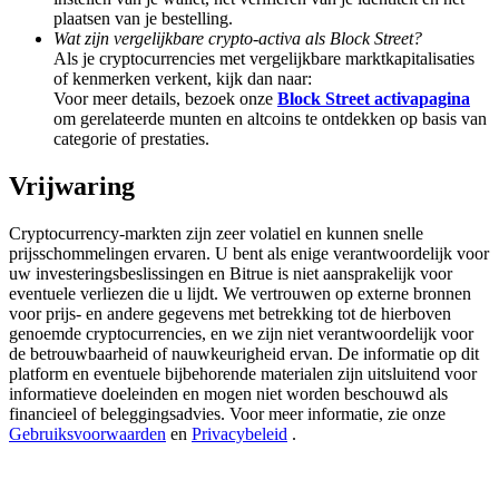
Share 500000 CASHCAT prize pool
plaatsen van je bestelling.
Wat zijn vergelijkbare crypto-activa als Block Street?
Als je cryptocurrencies met vergelijkbare marktkapitalisaties
of kenmerken verkent, kijk dan naar:
Voor meer details, bezoek onze
Block Street activapagina
Exclusive for BitMart Users
om gerelateerde munten en altcoins te ontdekken op basis van
categorie of prestaties.
Register & Trade to Win 500,000 USDT
Vrijwaring
Cryptocurrency-markten zijn zeer volatiel en kunnen snelle
Precious Metals Trading Carnival
prijsschommelingen ervaren. U bent als enige verantwoordelijk voor
uw investeringsbeslissingen en Bitrue is niet aansprakelijk voor
Trade Gold & Silver · 33,333 USDT Bonus
eventuele verliezen die u lijdt. We vertrouwen op externe bronnen
voor prijs- en andere gegevens met betrekking tot de hierboven
genoemde cryptocurrencies, en we zijn niet verantwoordelijk voor
de betrouwbaarheid of nauwkeurigheid ervan. De informatie op dit
USDT New User Exclusive 10% APR
platform en eventuele bijbehorende materialen zijn uitsluitend voor
informatieve doeleinden en mogen niet worden beschouwd als
USDT Flexible Staking | Daily Rewards
financieel of beleggingsadvies. Voor meer informatie, zie onze
Gebruiksvoorwaarden
en
Privacybeleid
.