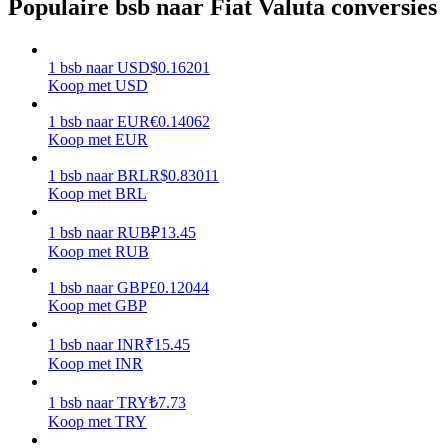
Populaire bsb naar Fiat Valuta conversies
Verdienen
1
bsb
naar
USD
$
0.16201
Koop met USD
1
bsb
naar
EUR
€
0.14062
Koop met EUR
1
bsb
naar
BRL
R$
0.83011
Koop met BRL
1
bsb
naar
RUB
₽
13.45
Macht varkentje
Koop met RUB
Verdien dagelijks competitieve beloningen
1
bsb
naar
GBP
£
0.12044
Koop met GBP
1
bsb
naar
INR
₹
15.45
Koop met INR
1
bsb
naar
TRY
₺
7.73
Koop met TRY