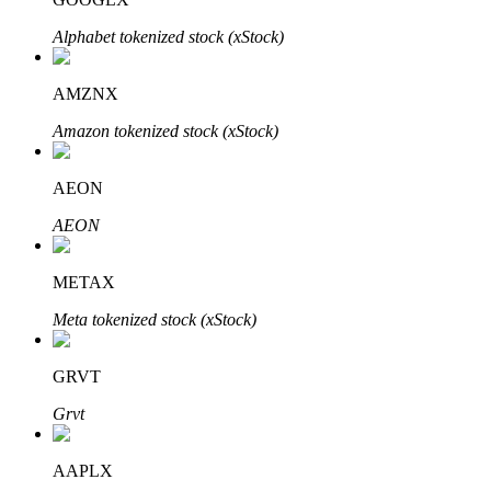
Alphabet tokenized stock (xStock)
AMZNX
Auto Invest
Amazon tokenized stock (xStock)
Grijp langetermijnwinst en flexibele belangen
AEON
AEON
METAX
Meta tokenized stock (xStock)
Leer staken
GRVT
Meer informatie over het verdienen van passief inkomen
Grvt
Bitrue
AI
AAPLX