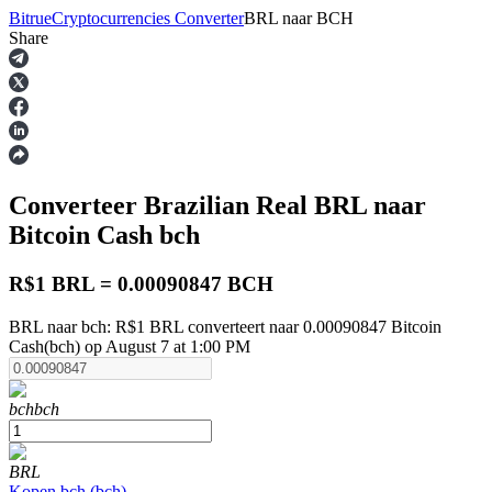
Bitrue
Cryptocurrencies Converter
BRL
naar
BCH
Share
Termijncontracten
Converteer Brazilian Real
BRL
naar
Bitcoin Cash
bch
R$1 BRL = 0.00090847 BCH
BRL naar bch: R$1 BRL converteert naar 0.00090847 Bitcoin
USDT-futures
Cash(bch) op August 7 at 1:00 PM
Futures met USDT als onderpand
bch
bch
BRL
Kopen
bch
(
bch
)