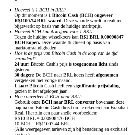
Hoeveel is 1 BCH in BRL?
Op dit moment is
1 Bitcoin Cash (BCH) ongeveer
R$1100.74 BRL waard.
Deze waarde wordt in realtime
bijgewerkt op basis van de huidige marktprijs.
Hoeveel BCH kan ik krijgen voor 1 BRL?
Doorverwijzing
Tegen de huidige wisselkoers kan
R$1 BRL 0.00090847
BCH kopen.
Deze waarde fluctueert op basis van
Nodig een vriend uit om contante beloningen te ontvangen
marktomstandigheden.
Hoe is de prijs van Bitcoin Cash in de loop van de tijd
BTC Welcome Rewards
veranderd?
24 uur:
Bitcoin Cash's prijs is
toegenomen licht
sinds
gisteren.
30 dagen:
De BCH naar BRL koers heeft
afgenomen
vergeleken met vorige maand.
1 jaar:
Bitcoin Cash heeft een
significante prijsdaling
gezien in het afgelopen jaar.
Hoe converteer ik BCH naar BRL?
Gebruik onze
BCH naar BRL converter
bovenaan deze
pagina om Bitcoin Cash direct om te rekenen naar Brazilian
Real. Hier zijn een paar snelle voorbeelden:
R$10 BRL = 0.00908476 BCH
10 BCH = R$11007.44 BRL
BTC Welcome Rewards
(Alle weergegeven tarieven zijn bij benadering en exclusief
kosten.)