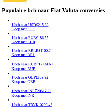
Verdienen
Populaire bch naar Fiat Valuta conversies
1
bch
naar
USD
$
215.88
Koop met USD
1
bch
naar
EUR
€
186.55
Koop met EUR
1
bch
naar
BRL
R$
1100.74
Koop met BRL
Macht varkentje
1
bch
naar
RUB
₽
17734.64
Verdien dagelijks competitieve beloningen
Koop met RUB
1
bch
naar
GBP
£
159.92
Koop met GBP
1
bch
naar
INR
₹
20517.22
Koop met INR
1
bch
naar
TRY
₺
10298.43