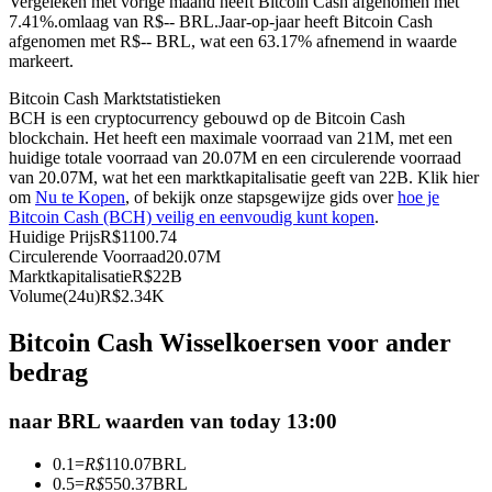
Vergeleken met vorige maand heeft Bitcoin Cash afgenomen met
7.41%.omlaag van R$-- BRL.
Jaar-op-jaar heeft Bitcoin Cash
Futures met USDC als onderpand
afgenomen met R$-- BRL, wat een 63.17% afnemend in waarde
markeert.
Bitcoin Cash Marktstatistieken
BCH is een cryptocurrency gebouwd op de Bitcoin Cash
blockchain. Het heeft een maximale voorraad van 21M, met een
huidige totale voorraad van 20.07M en een circulerende voorraad
van 20.07M, wat het een marktkapitalisatie geeft van 22B. Klik hier
om
Nu te Kopen
, of bekijk onze stapsgewijze gids over
hoe je
Bitcoin Cash (BCH) veilig en eenvoudig kunt kopen
.
Huidige Prijs
R$
1100.74
Kopiëren Handel
Circulerende Voorraad
20.07M
Marktkapitalisatie
R$
22B
Sluit je aan bij top traders
Volume(24u)
R$
2.34K
Bitcoin Cash Wisselkoersen voor ander
bedrag
naar BRL waarden van today 13:00
0.1
=
R$
110.07
BRL
0.5
=
R$
550.37
BRL