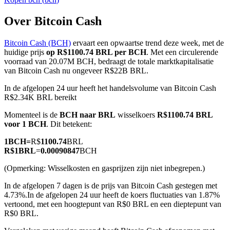
Over Bitcoin Cash
Bitcoin Cash (BCH)
ervaart een opwaartse trend deze week, met de
COIN-M-futures
huidige prijs
op R$1100.74 BRL per BCH
. Met een circulerende
voorraad van 20.07M BCH, bedraagt de totale marktkapitalisatie
Cryptocurrency-futures
van Bitcoin Cash nu ongeveer R$22B BRL.
In de afgelopen 24 uur heeft het handelsvolume van Bitcoin Cash
R$2.34K BRL bereikt
TradFi
Momenteel is de
BCH naar BRL
wisselkoers
R$1100.74 BRL
Derivaten voor aandelen, forex, edelmetalen en grondstoffen
voor 1 BCH
. Dit betekent:
1
BCH
=
R$
1100.74
BRL
R$
1
BRL
=
0.00090847
BCH
(Opmerking: Wisselkosten en gasprijzen zijn niet inbegrepen.)
In de afgelopen 7 dagen is de prijs van Bitcoin Cash gestegen met
4.73%.
In de afgelopen 24 uur heeft de koers fluctuaties van 1.87%
vertoond, met een hoogtepunt van R$0 BRL en een dieptepunt van
R$0 BRL.
USDC-futures