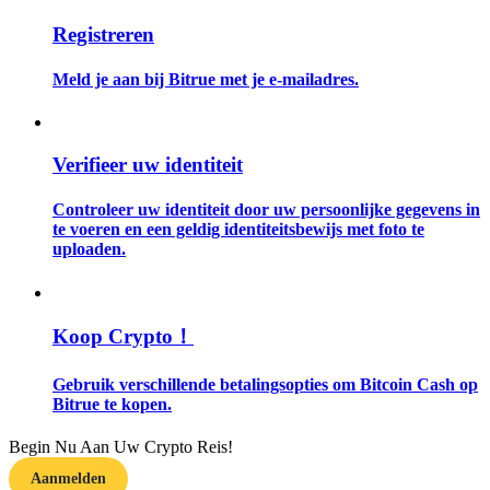
Registreren
Gids
Meld je aan bij Bitrue met je e-mailadres.
Futures-startgids
Verifieer uw identiteit
Controleer uw identiteit door uw persoonlijke gegevens in
te voeren en een geldig identiteitsbewijs met foto te
uploaden.
Handelsstrategieën
Koop Crypto！
Leer hoe u winstgevend kunt blijven
Gebruik verschillende betalingsopties om Bitcoin Cash op
Bitrue te kopen.
Begin Nu Aan Uw Crypto Reis!
Aanmelden