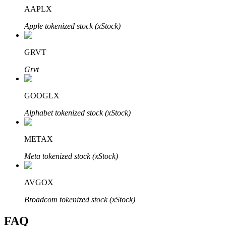
AAPLX
Apple tokenized stock (xStock)
GRVT
Bitrue-partners
Grvt
GOOGLX
Alphabet tokenized stock (xStock)
METAX
Meta tokenized stock (xStock)
Bitrue Affiliates
Tot 65% commissies!
AVGOX
Broadcom tokenized stock (xStock)
FAQ