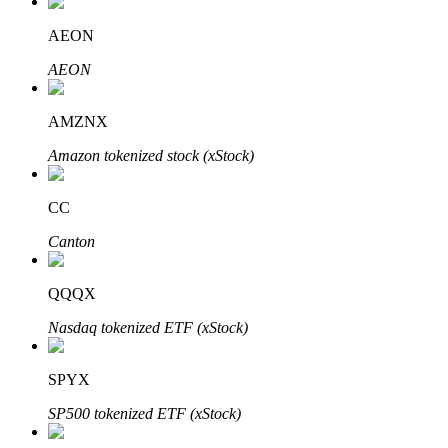
AEON
AEON
Auto Invest
AMZNX
Grijp langetermijnwinst en flexibele belangen
Amazon tokenized stock (xStock)
CC
Canton
QQQX
Nasdaq tokenized ETF (xStock)
Leer staken
Meer informatie over het verdienen van passief inkomen
SPYX
Bitrue
AI
SP500 tokenized ETF (xStock)