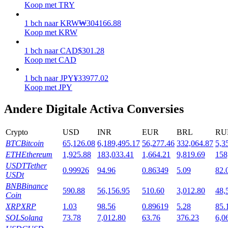
Koop met TRY
Uitzetten
1
bch
naar
KRW
₩
304166.88
Koop met KRW
Hoog rendement en directe toegang
1
bch
naar
CAD
$
301.28
Koop met CAD
1
bch
naar
JPY
¥
33977.02
Koop met JPY
Andere Digitale Activa Conversies
Crypto
USD
INR
EUR
BRL
RU
Launchpool
BTC
Bitcoin
65,126.08
6,189,495.17
56,277.46
332,064.87
5,3
ETH
Ethereum
1,925.88
183,033.41
1,664.21
9,819.69
158
Flexibel staken om populaire tokens te verdienen.
USDT
Tether
0.99926
94.96
0.86349
5.09
82.
USDt
BNB
Binance
590.88
56,156.95
510.60
3,012.80
48,
Coin
XRP
XRP
1.03
98.56
0.89619
5.28
85.
SOL
Solana
73.78
7,012.80
63.76
376.23
6,0