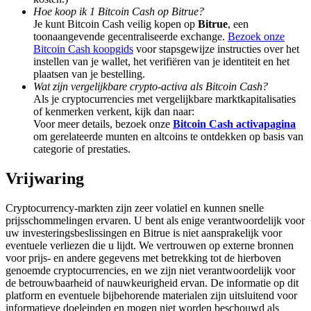
Deposit & Trade BTC to Share 25000 USDT prize pool!
Hoe koop ik 1 Bitcoin Cash op Bitrue?
Je kunt Bitcoin Cash veilig kopen op
Bitrue
, een
toonaangevende gecentraliseerde exchange.
Bezoek onze
Bitcoin Cash koopgids
voor stapsgewijze instructies over het
instellen van je wallet, het verifiëren van je identiteit en het
Deposit CASHCAT & Win
plaatsen van je bestelling.
Wat zijn vergelijkbare crypto-activa als Bitcoin Cash?
Share 500000 CASHCAT prize pool
Als je cryptocurrencies met vergelijkbare marktkapitalisaties
of kenmerken verkent, kijk dan naar:
Voor meer details, bezoek onze
Bitcoin Cash activapagina
om gerelateerde munten en altcoins te ontdekken op basis van
Exclusive for BitMart Users
categorie of prestaties.
Register & Trade to Win 500,000 USDT
Vrijwaring
Cryptocurrency-markten zijn zeer volatiel en kunnen snelle
prijsschommelingen ervaren. U bent als enige verantwoordelijk voor
Precious Metals Trading Carnival
uw investeringsbeslissingen en Bitrue is niet aansprakelijk voor
eventuele verliezen die u lijdt. We vertrouwen op externe bronnen
Trade Gold & Silver · 33,333 USDT Bonus
voor prijs- en andere gegevens met betrekking tot de hierboven
genoemde cryptocurrencies, en we zijn niet verantwoordelijk voor
de betrouwbaarheid of nauwkeurigheid ervan. De informatie op dit
platform en eventuele bijbehorende materialen zijn uitsluitend voor
informatieve doeleinden en mogen niet worden beschouwd als