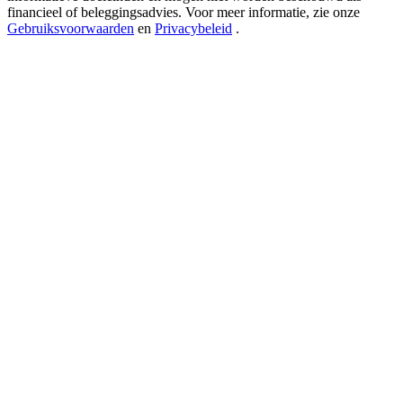
USDT New User Exclusive 10% APR
financieel of beleggingsadvies. Voor meer informatie, zie onze
Gebruiksvoorwaarden
en
Privacybeleid
.
USDT Flexible Staking | Daily Rewards
BTC New User Exclusive: 6.5% APR
BTC Flexible Staking | Daily Rewards
Meer evenementen
Win prijzen en exclusieve beloningen
Log in
Aanmelden