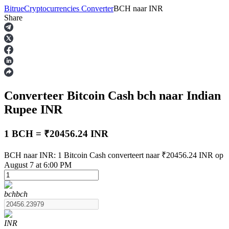
Bitrue
Cryptocurrencies Converter
BCH
naar
INR
Share
Termijncontracten
Converteer Bitcoin Cash
bch
naar Indian
Rupee
INR
1 BCH = ₹20456.24 INR
USDT-futures
BCH naar INR: 1 Bitcoin Cash converteert naar ₹20456.24 INR op
August 7 at 6:00 PM
Futures met USDT als onderpand
bch
bch
INR