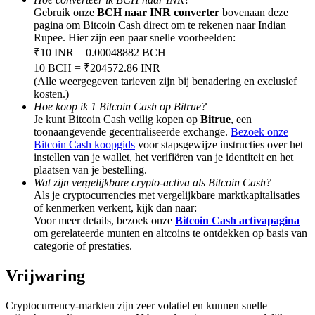
Deposit & Trade BTC to Share 25000 USDT prize pool!
Gebruik onze
BCH naar INR converter
bovenaan deze
pagina om Bitcoin Cash direct om te rekenen naar Indian
Rupee. Hier zijn een paar snelle voorbeelden:
₹10 INR = 0.00048882 BCH
Deposit CASHCAT & Win
10 BCH = ₹204572.86 INR
(Alle weergegeven tarieven zijn bij benadering en exclusief
Share 500000 CASHCAT prize pool
kosten.)
Hoe koop ik 1 Bitcoin Cash op Bitrue?
Je kunt Bitcoin Cash veilig kopen op
Bitrue
, een
toonaangevende gecentraliseerde exchange.
Bezoek onze
Bitcoin Cash koopgids
voor stapsgewijze instructies over het
Exclusive for BitMart Users
instellen van je wallet, het verifiëren van je identiteit en het
plaatsen van je bestelling.
Register & Trade to Win 500,000 USDT
Wat zijn vergelijkbare crypto-activa als Bitcoin Cash?
Als je cryptocurrencies met vergelijkbare marktkapitalisaties
of kenmerken verkent, kijk dan naar:
Voor meer details, bezoek onze
Bitcoin Cash activapagina
om gerelateerde munten en altcoins te ontdekken op basis van
Precious Metals Trading Carnival
categorie of prestaties.
Trade Gold & Silver · 33,333 USDT Bonus
Vrijwaring
Cryptocurrency-markten zijn zeer volatiel en kunnen snelle