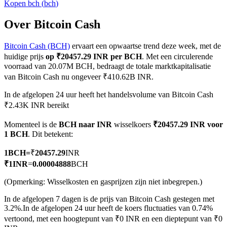
Kopen
bch
(
bch
)
Over Bitcoin Cash
Bitcoin Cash (BCH)
ervaart een opwaartse trend deze week, met de
COIN-M-futures
huidige prijs
op ₹20457.29 INR per BCH
. Met een circulerende
Cryptocurrency-futures
voorraad van 20.07M BCH, bedraagt de totale marktkapitalisatie
van Bitcoin Cash nu ongeveer ₹410.62B INR.
In de afgelopen 24 uur heeft het handelsvolume van Bitcoin Cash
TradFi
₹2.43K INR bereikt
Derivaten voor aandelen, forex, edelmetalen en grondstoffen
Momenteel is de
BCH naar INR
wisselkoers
₹20457.29 INR voor
1 BCH
. Dit betekent:
1
BCH
=
₹
20457.29
INR
₹
1
INR
=
0.00004888
BCH
(Opmerking: Wisselkosten en gasprijzen zijn niet inbegrepen.)
In de afgelopen 7 dagen is de prijs van Bitcoin Cash gestegen met
3.2%.
In de afgelopen 24 uur heeft de koers fluctuaties van 0.74%
vertoond, met een hoogtepunt van ₹0 INR en een dieptepunt van ₹0
USDC-futures