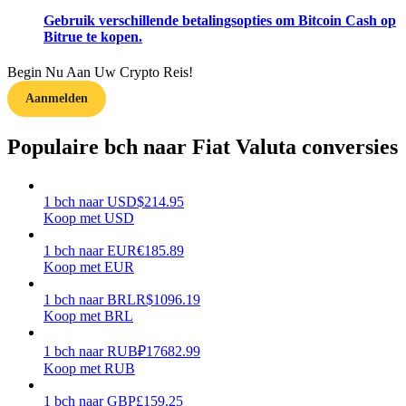
Gebruik verschillende betalingsopties om Bitcoin Cash op
Verdienen
Bitrue te kopen.
Begin Nu Aan Uw Crypto Reis!
Aanmelden
Populaire bch naar Fiat Valuta conversies
1
bch
naar
USD
$
214.95
Koop met USD
Macht varkentje
1
bch
naar
EUR
€
185.89
Verdien dagelijks competitieve beloningen
Koop met EUR
1
bch
naar
BRL
R$
1096.19
Koop met BRL
1
bch
naar
RUB
₽
17682.99
Koop met RUB
1
bch
naar
GBP
£
159.25