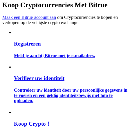
Koop Cryptocurrencies Met Bitrue
Gids
Maak een Bitrue-account aan
om Cryptocurrencies te kopen en
Futures-startgids
verkopen op de veiligste crypto exchange.
Registreren
Meld je aan bij Bitrue met je e-mailadres.
Verifieer uw identiteit
Handelsstrategieën
Controleer uw identiteit door uw persoonlijke gegevens in
Leer hoe u winstgevend kunt blijven
te voeren en een geldig identiteitsbewijs met foto te
uploaden.
Koop Crypto！