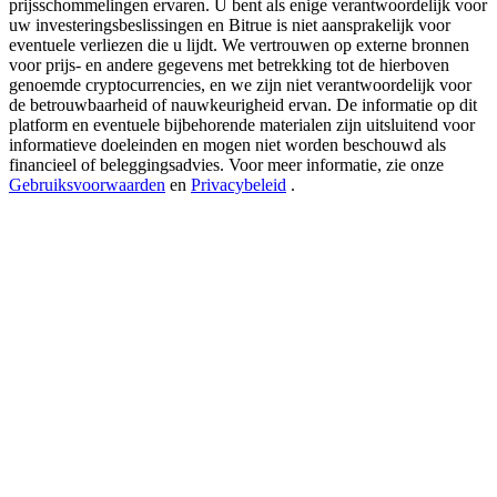
prijsschommelingen ervaren. U bent als enige verantwoordelijk voor
USDT New User Exclusive 10% APR
uw investeringsbeslissingen en Bitrue is niet aansprakelijk voor
USDT Flexible Staking | Daily Rewards
eventuele verliezen die u lijdt. We vertrouwen op externe bronnen
voor prijs- en andere gegevens met betrekking tot de hierboven
genoemde cryptocurrencies, en we zijn niet verantwoordelijk voor
de betrouwbaarheid of nauwkeurigheid ervan. De informatie op dit
platform en eventuele bijbehorende materialen zijn uitsluitend voor
BTC New User Exclusive: 6.5% APR
informatieve doeleinden en mogen niet worden beschouwd als
financieel of beleggingsadvies. Voor meer informatie, zie onze
BTC Flexible Staking | Daily Rewards
Gebruiksvoorwaarden
en
Privacybeleid
.
Meer evenementen
Win prijzen en exclusieve beloningen
Log in
Aanmelden