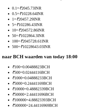
Word een Copy Trader
0.1
=
₹
2045.73
INR
Geniet van winstdeling en copy trading commissies
0.5
=
₹
10228.64
INR
1
=
₹
20457.29
INR
5
=
₹
102286.43
INR
10
=
₹
204572.86
INR
50
=
₹
1022864.3
INR
100
=
₹
2045728.61
INR
500
=
₹
10228643.03
INR
naar BCH waarden van today 18:00
Informatie
₹
100
=
0.00488823
BCH
Big data-analyse inclusief handelsinformatie, enz.
₹
500
=
0.02444116
BCH
₹
1000
=
0.04888233
BCH
₹
5000
=
0.24441169
BCH
₹
10000
=
0.48882339
BCH
₹
50000
=
2.44411696
BCH
₹
100000
=
4.88823393
BCH
₹
500000
=
24.44116969
BCH