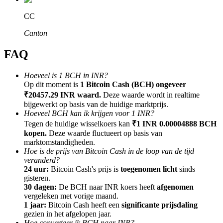
CC
Canton
FAQ
Doorverwijzing
Nodig een vriend uit om contante beloningen te ontvangen
Hoeveel is 1 BCH in INR?
Op dit moment is
1 Bitcoin Cash (BCH) ongeveer
BTC Welcome Rewards
₹20457.29 INR waard.
Deze waarde wordt in realtime
bijgewerkt op basis van de huidige marktprijs.
Hoeveel BCH kan ik krijgen voor 1 INR?
Tegen de huidige wisselkoers kan
₹1 INR 0.00004888 BCH
kopen.
Deze waarde fluctueert op basis van
marktomstandigheden.
Hoe is de prijs van Bitcoin Cash in de loop van de tijd
veranderd?
24 uur:
Bitcoin Cash's prijs is
toegenomen licht
sinds
gisteren.
30 dagen:
De BCH naar INR koers heeft
afgenomen
vergeleken met vorige maand.
1 jaar:
Bitcoin Cash heeft een
significante prijsdaling
BTC Welcome Rewards
gezien in het afgelopen jaar.
Hoe converteer ik BCH naar INR?