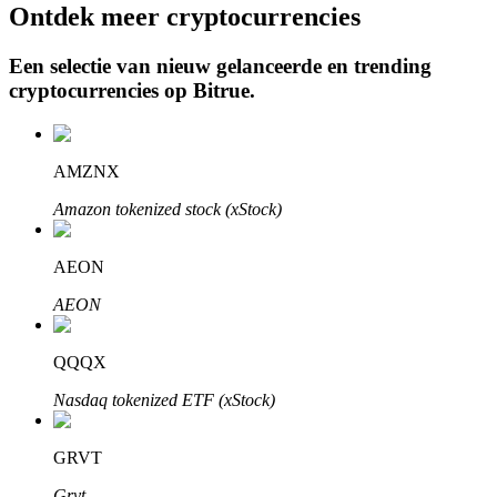
Ontdek meer cryptocurrencies
Een selectie van nieuw gelanceerde en trending
cryptocurrencies op
Bitrue
.
Auto Invest
Grijp langetermijnwinst en flexibele belangen
AMZNX
Amazon tokenized stock (xStock)
AEON
AEON
QQQX
Leer staken
Nasdaq tokenized ETF (xStock)
Meer informatie over het verdienen van passief inkomen
Bitrue
AI
GRVT
Grvt