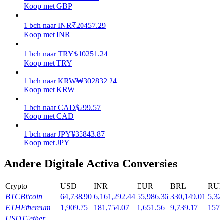
Koop met GBP
Uitzetten
1
bch
naar
INR
₹
20457.29
Hoog rendement en directe toegang
Koop met INR
1
bch
naar
TRY
₺
10251.24
Koop met TRY
1
bch
naar
KRW
₩
302832.24
Koop met KRW
1
bch
naar
CAD
$
299.57
Koop met CAD
1
bch
naar
JPY
¥
33843.87
Launchpool
Koop met JPY
Flexibel staken om populaire tokens te verdienen.
Andere Digitale Activa Conversies
Crypto
USD
INR
EUR
BRL
RU
BTC
Bitcoin
64,738.90
6,161,292.44
55,986.36
330,149.01
5,3
ETH
Ethereum
1,909.75
181,754.07
1,651.56
9,739.17
157
USDT
Tether