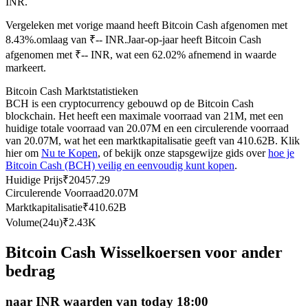
INR.
Futures met USDC als onderpand
Vergeleken met vorige maand heeft Bitcoin Cash afgenomen met
8.43%.omlaag van ₹-- INR.
Jaar-op-jaar heeft Bitcoin Cash
afgenomen met ₹-- INR, wat een 62.02% afnemend in waarde
markeert.
Bitcoin Cash Marktstatistieken
BCH is een cryptocurrency gebouwd op de Bitcoin Cash
blockchain. Het heeft een maximale voorraad van 21M, met een
huidige totale voorraad van 20.07M en een circulerende voorraad
van 20.07M, wat het een marktkapitalisatie geeft van 410.62B. Klik
hier om
Nu te Kopen
, of bekijk onze stapsgewijze gids over
hoe je
Kopiëren Handel
Bitcoin Cash (BCH) veilig en eenvoudig kunt kopen
.
Sluit je aan bij top traders
Huidige Prijs
₹
20457.29
Circulerende Voorraad
20.07M
Marktkapitalisatie
₹
410.62B
Volume(24u)
₹
2.43K
Bitcoin Cash Wisselkoersen voor ander
bedrag
naar INR waarden van today 18:00