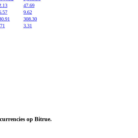
2.13
47.69
6.57
9.62
30.91
308.30
.71
3.31
ocurrencies op
Bitrue
.