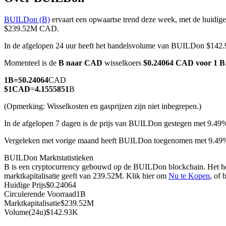
BUILDon (B)
ervaart een opwaartse trend deze week, met de huidige
$239.52M CAD.
In de afgelopen 24 uur heeft het handelsvolume van BUILDon $142
COIN-M-futures
Momenteel is de
B naar CAD
wisselkoers
$0.24064 CAD voor 1 B
Cryptocurrency-futures
1
B
=
$
0.24064
CAD
$
1
CAD
=
4.1555851
B
TradFi
(Opmerking: Wisselkosten en gasprijzen zijn niet inbegrepen.)
Derivaten voor aandelen, forex, edelmetalen en grondstoffen
In de afgelopen 7 dagen is de prijs van BUILDon gestegen met 9.49
Vergeleken met vorige maand heeft BUILDon toegenomen met 9.4
BUILDon Marktstatistieken
B is een cryptocurrency gebouwd op de BUILDon blockchain. Het heef
marktkapitalisatie geeft van 239.52M. Klik hier om
Nu te Kopen
, of 
Huidige Prijs
$
0.24064
Circulerende Voorraad
1B
Marktkapitalisatie
$
239.52M
Volume(24u)
$
142.93K
USDC-futures