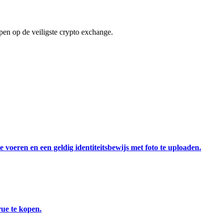
en op de veiligste crypto exchange.
 voeren en een geldig identiteitsbewijs met foto te uploaden.
ue te kopen.