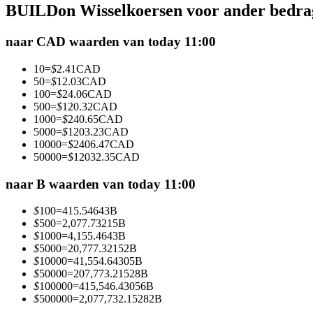
BUILDon Wisselkoersen voor ander bedra
Futures met USDC als onderpand
naar CAD waarden van today 11:00
10
=
$
2.41
CAD
50
=
$
12.03
CAD
100
=
$
24.06
CAD
500
=
$
120.32
CAD
1000
=
$
240.65
CAD
5000
=
$
1203.23
CAD
10000
=
$
2406.47
CAD
50000
=
$
12032.35
CAD
Kopiëren Handel
Sluit je aan bij top traders
naar B waarden van today 11:00
$
100
=
415.54643
B
$
500
=
2,077.73215
B
$
1000
=
4,155.4643
B
$
5000
=
20,777.32152
B
$
10000
=
41,554.64305
B
$
50000
=
207,773.21528
B
$
100000
=
415,546.43056
B
$
500000
=
2,077,732.15282
B