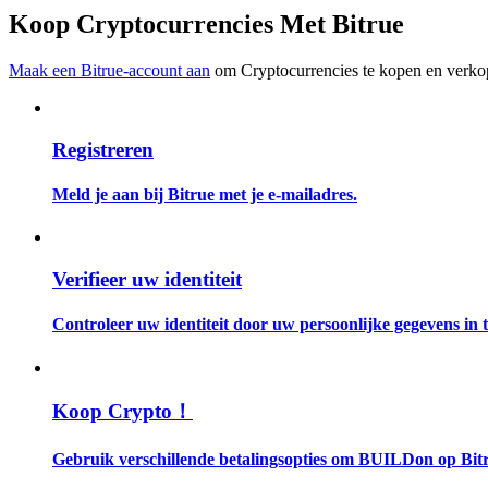
Word een Copy Trader
Koop Cryptocurrencies Met Bitrue
Geniet van winstdeling en copy trading commissies
Maak een Bitrue-account aan
om Cryptocurrencies te kopen en verkop
Registreren
Meld je aan bij Bitrue met je e-mailadres.
Informatie
Verifieer uw identiteit
Big data-analyse inclusief handelsinformatie, enz.
Controleer uw identiteit door uw persoonlijke gegevens in te
Koop Crypto！
Gebruik verschillende betalingsopties om BUILDon op Bitr