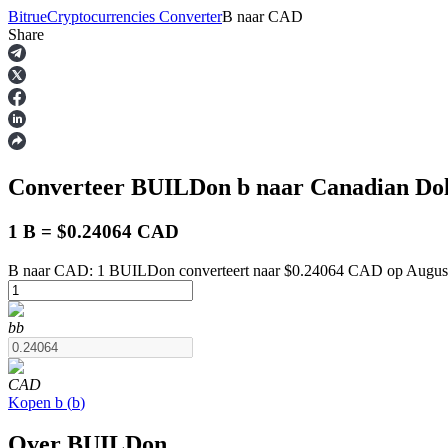
Bitrue
Cryptocurrencies Converter
B
naar
CAD
Share
Termijncontracten
Converteer BUILDon
b
naar Canadian Do
1 B = $0.24064 CAD
B naar CAD: 1 BUILDon converteert naar $0.24064 CAD op August
USDT-futures
b
b
Futures met USDT als onderpand
CAD
Kopen
b
(
b
)
Over BUILDon