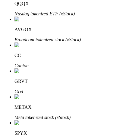
QQQX
Nasdaq tokenized ETF (xStock)
BTR-vergrendelingen
Exclusieve beleggingen voor BTR-houders
AVGOX
Broadcom tokenized stock (xStock)
CC
Canton
GRVT
Leningen
Grvt
Door crypto ondersteunde leenservice
METAX
Meta tokenized stock (xStock)
SPYX