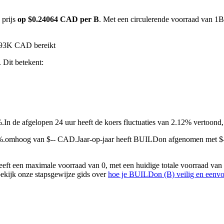
 prijs
op $0.24064 CAD per B
. Met een circulerende voorraad van 1B
.93K CAD bereikt
. Dit betekent:
%.
In de afgelopen 24 uur heeft de koers fluctuaties van 2.12% vertoo
9%.omhoog van $-- CAD.
Jaar-op-jaar heeft BUILDon afgenomen met $
t een maximale voorraad van 0, met een huidige totale voorraad van 
bekijk onze stapsgewijze gids over
hoe je BUILDon (B) veilig en eenv