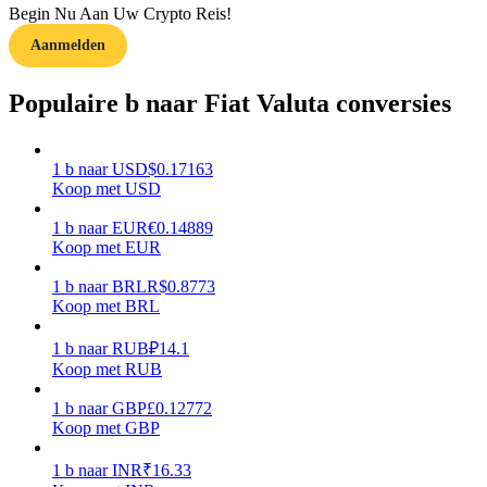
Begin Nu Aan Uw Crypto Reis!
Aanmelden
Gids
Futures-startgids
Populaire b naar Fiat Valuta conversies
1
b
naar
USD
$
0.17163
Koop met USD
1
b
naar
EUR
€
0.14889
Koop met EUR
1
b
naar
BRL
R$
0.8773
Koop met BRL
Handelsstrategieën
Leer hoe u winstgevend kunt blijven
1
b
naar
RUB
₽
14.1
Koop met RUB
1
b
naar
GBP
£
0.12772
Koop met GBP
1
b
naar
INR
₹
16.33