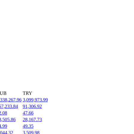
UB
TRY
,338,267.96
3,099,973.99
57,233.84
91,306.92
2.08
47.66
8,505.86
28,167.73
4.99
49.35
,044.32
3,509.98