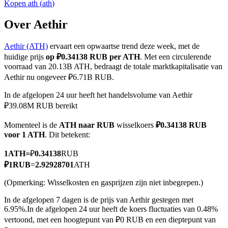
Kopen
ath
(
ath
)
Over Aethir
Aethir (ATH)
ervaart een opwaartse trend deze week, met de
COIN-M-futures
huidige prijs
op ₽0.34138 RUB per ATH
. Met een circulerende
Cryptocurrency-futures
voorraad van 20.13B ATH, bedraagt de totale marktkapitalisatie van
Aethir nu ongeveer ₽6.71B RUB.
In de afgelopen 24 uur heeft het handelsvolume van Aethir
TradFi
₽39.08M RUB bereikt
Derivaten voor aandelen, forex, edelmetalen en grondstoffen
Momenteel is de
ATH naar RUB
wisselkoers
₽0.34138 RUB
voor 1 ATH
. Dit betekent:
1
ATH
=
₽
0.34138
RUB
₽
1
RUB
=
2.92928701
ATH
(Opmerking: Wisselkosten en gasprijzen zijn niet inbegrepen.)
In de afgelopen 7 dagen is de prijs van Aethir gestegen met
6.95%.
In de afgelopen 24 uur heeft de koers fluctuaties van 0.48%
vertoond, met een hoogtepunt van ₽0 RUB en een dieptepunt van
USDC-futures