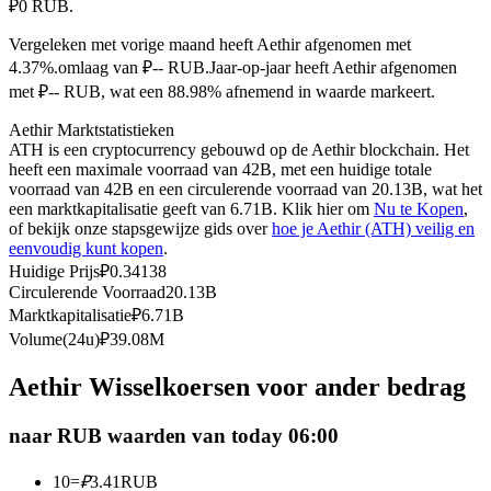
₽0 RUB.
Futures met USDC als onderpand
Vergeleken met vorige maand heeft Aethir afgenomen met
4.37%.omlaag van ₽-- RUB.
Jaar-op-jaar heeft Aethir afgenomen
met ₽-- RUB, wat een 88.98% afnemend in waarde markeert.
Aethir Marktstatistieken
ATH is een cryptocurrency gebouwd op de Aethir blockchain. Het
heeft een maximale voorraad van 42B, met een huidige totale
voorraad van 42B en een circulerende voorraad van 20.13B, wat het
een marktkapitalisatie geeft van 6.71B. Klik hier om
Nu te Kopen
,
of bekijk onze stapsgewijze gids over
hoe je Aethir (ATH) veilig en
Kopiëren Handel
eenvoudig kunt kopen
.
Huidige Prijs
₽
0.34138
Sluit je aan bij top traders
Circulerende Voorraad
20.13B
Marktkapitalisatie
₽
6.71B
Volume(24u)
₽
39.08M
Aethir Wisselkoersen voor ander bedrag
naar RUB waarden van today 06:00
10
=
₽
3.41
RUB