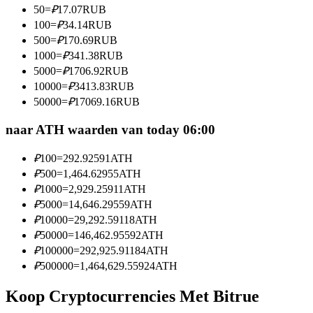
50
=
₽
17.07
RUB
Word een Copy Trader
100
=
₽
34.14
RUB
Geniet van winstdeling en copy trading commissies
500
=
₽
170.69
RUB
1000
=
₽
341.38
RUB
5000
=
₽
1706.92
RUB
10000
=
₽
3413.83
RUB
50000
=
₽
17069.16
RUB
naar ATH waarden van today 06:00
₽
100
=
292.92591
ATH
₽
500
=
1,464.62955
ATH
Informatie
₽
1000
=
2,929.25911
ATH
Big data-analyse inclusief handelsinformatie, enz.
₽
5000
=
14,646.29559
ATH
₽
10000
=
29,292.59118
ATH
₽
50000
=
146,462.95592
ATH
₽
100000
=
292,925.91184
ATH
₽
500000
=
1,464,629.55924
ATH
Koop Cryptocurrencies Met Bitrue