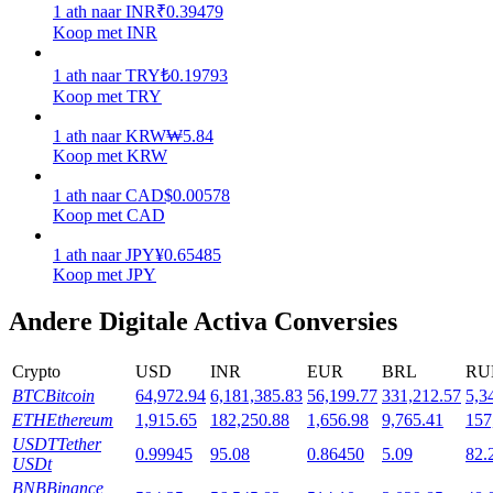
1
ath
naar
INR
₹
0.39479
Koop met INR
Uitzetten
1
ath
naar
TRY
₺
0.19793
Hoog rendement en directe toegang
Koop met TRY
1
ath
naar
KRW
₩
5.84
Koop met KRW
1
ath
naar
CAD
$
0.00578
Koop met CAD
1
ath
naar
JPY
¥
0.65485
Koop met JPY
Launchpool
Andere Digitale Activa Conversies
Flexibel staken om populaire tokens te verdienen.
Crypto
USD
INR
EUR
BRL
RU
BTC
Bitcoin
64,972.94
6,181,385.83
56,199.77
331,212.57
5,3
ETH
Ethereum
1,915.65
182,250.88
1,656.98
9,765.41
157
USDT
Tether
0.99945
95.08
0.86450
5.09
82.
USDt
BNB
Binance