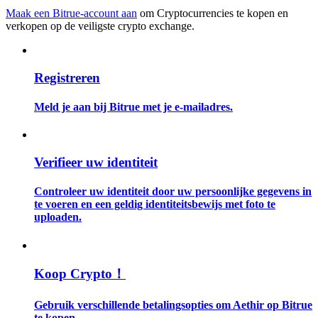
Maak een Bitrue-account aan
om Cryptocurrencies te kopen en
verkopen op de veiligste crypto exchange.
Gids
Futures-startgids
Registreren
Meld je aan bij Bitrue met je e-mailadres.
Verifieer uw identiteit
Controleer uw identiteit door uw persoonlijke gegevens in
Handelsstrategieën
te voeren en een geldig identiteitsbewijs met foto te
uploaden.
Leer hoe u winstgevend kunt blijven
Koop Crypto！
Gebruik verschillende betalingsopties om Aethir op Bitrue
te kopen.