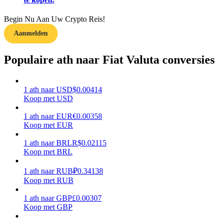
Verdienen
Begin Nu Aan Uw Crypto Reis!
Aanmelden
Populaire ath naar Fiat Valuta conversies
1
ath
naar
USD
$
0.00414
Koop met USD
1
ath
naar
EUR
€
0.00358
Macht varkentje
Koop met EUR
Verdien dagelijks competitieve beloningen
1
ath
naar
BRL
R$
0.02115
Koop met BRL
1
ath
naar
RUB
₽
0.34138
Koop met RUB
1
ath
naar
GBP
£
0.00307
Koop met GBP