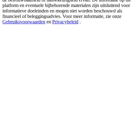
USDT New User Exclusive 10% APR
platform en eventuele bijbehorende materialen zijn uitsluitend voor
informatieve doeleinden en mogen niet worden beschouwd als
USDT Flexible Staking | Daily Rewards
financieel of beleggingsadvies. Voor meer informatie, zie onze
Gebruiksvoorwaarden
en
Privacybeleid
.
BTC New User Exclusive: 6.5% APR
BTC Flexible Staking | Daily Rewards
Meer evenementen
Win prijzen en exclusieve beloningen
Log in
Aanmelden