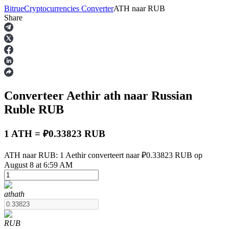
Bitrue
Cryptocurrencies Converter
ATH
naar
RUB
Share
Termijncontracten
Converteer Aethir
ath
naar Russian
Ruble
RUB
1 ATH = ₽0.33823 RUB
USDT-futures
ATH naar RUB: 1 Aethir converteert naar ₽0.33823 RUB op
August 8 at 6:59 AM
Futures met USDT als onderpand
ath
ath
RUB