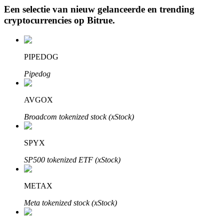
Een selectie van nieuw gelanceerde en trending
cryptocurrencies op
Bitrue
.
Auto Invest
PIPEDOG
Grijp langetermijnwinst en flexibele belangen
Pipedog
AVGOX
Broadcom tokenized stock (xStock)
SPYX
SP500 tokenized ETF (xStock)
Leer staken
Meer informatie over het verdienen van passief inkomen
METAX
Bitrue
AI
Meta tokenized stock (xStock)