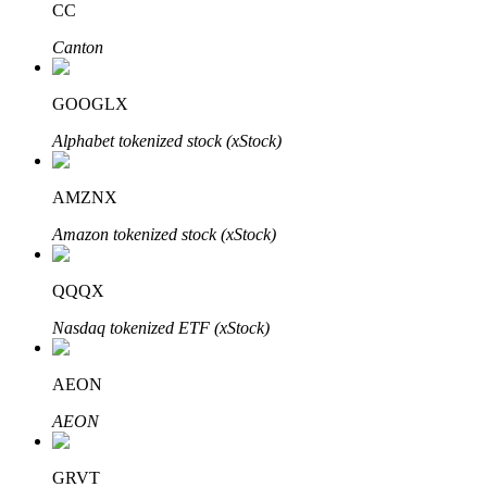
CC
Canton
GOOGLX
Bitrue-partners
Alphabet tokenized stock (xStock)
AMZNX
Amazon tokenized stock (xStock)
QQQX
Nasdaq tokenized ETF (xStock)
Bitrue Affiliates
AEON
Tot 65% commissies!
AEON
GRVT