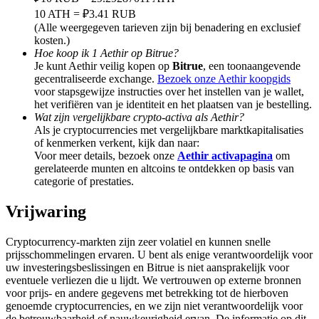
Deposit & Trade BTC to Share 25000 USDT prize pool!
10 ATH = ₽3.41 RUB
(Alle weergegeven tarieven zijn bij benadering en exclusief
kosten.)
Hoe koop ik 1 Aethir op Bitrue?
Je kunt Aethir veilig kopen op
Bitrue
, een toonaangevende
Deposit CASHCAT & Win
gecentraliseerde exchange.
Bezoek onze Aethir koopgids
Share 500000 CASHCAT prize pool
voor stapsgewijze instructies over het instellen van je wallet,
het verifiëren van je identiteit en het plaatsen van je bestelling.
Wat zijn vergelijkbare crypto-activa als Aethir?
Als je cryptocurrencies met vergelijkbare marktkapitalisaties
of kenmerken verkent, kijk dan naar:
Exclusive for BitMart Users
Voor meer details, bezoek onze
Aethir activapagina
om
gerelateerde munten en altcoins te ontdekken op basis van
Register & Trade to Win 500,000 USDT
categorie of prestaties.
Vrijwaring
Precious Metals Trading Carnival
Cryptocurrency-markten zijn zeer volatiel en kunnen snelle
prijsschommelingen ervaren. U bent als enige verantwoordelijk voor
Trade Gold & Silver · 33,333 USDT Bonus
uw investeringsbeslissingen en Bitrue is niet aansprakelijk voor
eventuele verliezen die u lijdt. We vertrouwen op externe bronnen
voor prijs- en andere gegevens met betrekking tot de hierboven
genoemde cryptocurrencies, en we zijn niet verantwoordelijk voor
de betrouwbaarheid of nauwkeurigheid ervan. De informatie op dit