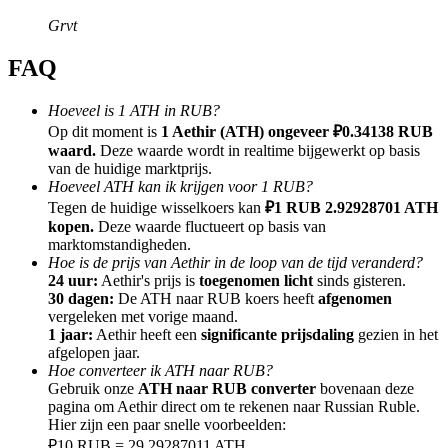
Grvt
FAQ
Hoeveel is 1 ATH in RUB?
Doorverwijzing
Op dit moment is
1 Aethir (ATH) ongeveer ₽0.34138 RUB
Nodig een vriend uit om contante beloningen te ontvangen
waard.
Deze waarde wordt in realtime bijgewerkt op basis
van de huidige marktprijs.
BTC Welcome Rewards
Hoeveel ATH kan ik krijgen voor 1 RUB?
Tegen de huidige wisselkoers kan
₽1 RUB 2.92928701 ATH
kopen.
Deze waarde fluctueert op basis van
marktomstandigheden.
Hoe is de prijs van Aethir in de loop van de tijd veranderd?
24 uur:
Aethir's prijs is
toegenomen licht
sinds gisteren.
30 dagen:
De ATH naar RUB koers heeft
afgenomen
vergeleken met vorige maand.
1 jaar:
Aethir heeft een
significante prijsdaling
gezien in het
afgelopen jaar.
Hoe converteer ik ATH naar RUB?
Gebruik onze
ATH naar RUB converter
bovenaan deze
pagina om Aethir direct om te rekenen naar Russian Ruble.
BTC Welcome Rewards
Hier zijn een paar snelle voorbeelden:
₽10 RUB = 29.29287011 ATH