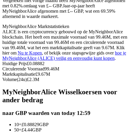
Vergeleken met vorige maand heeft MyNeighborAlice afgenomen
met 0.82%.omlaag van £-- GBP.
Jaar-op-jaar heeft
Futures met USDC als onderpand
MyNeighborAlice afgenomen met £-- GBP, wat een 69.59%
afnemend in waarde markeert.
MyNeighborAlice Marktstatistieken
ALICE is een cryptocurrency gebouwd op de MyNeighborAlice
blockchain. Het heeft een maximale voorraad van 99.46M, met een
huidige totale voorraad van 99.46M en een circulerende voorraad
van 99.46M, wat het een marktkapitalisatie geeft van 9.67M. Klik
hier om
Nu te Kopen
, of bekijk onze stapsgewijze gids over
hoe je
MyNeighborAlice (ALICE) veilig en eenvoudig kunt kopen
.
Huidige Prijs
£
0.08882
Kopiëren Handel
Circulerende Voorraad
99.46M
Marktkapitalisatie
£
9.67M
Sluit je aan bij top traders
Volume(24u)
£
2.3M
MyNeighborAlice Wisselkoersen voor
ander bedrag
naar GBP waarden van today 12:59
10
=
£
0.88829
GBP
50
=
£
4.44
GBP