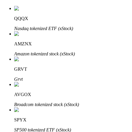
QQQX
Auto Invest
Nasdaq tokenized ETF (xStock)
Grijp langetermijnwinst en flexibele belangen
AMZNX
Amazon tokenized stock (xStock)
GRVT
Grvt
AVGOX
Leer staken
Broadcom tokenized stock (xStock)
Meer informatie over het verdienen van passief inkomen
Bitrue
AI
SPYX
SP500 tokenized ETF (xStock)