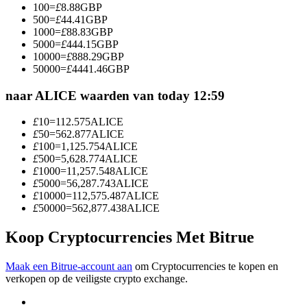
100
=
£
8.88
GBP
Word een Copy Trader
500
=
£
44.41
GBP
1000
=
£
88.83
GBP
Geniet van winstdeling en copy trading commissies
5000
=
£
444.15
GBP
10000
=
£
888.29
GBP
50000
=
£
4441.46
GBP
naar ALICE waarden van today 12:59
£
10
=
112.575
ALICE
£
50
=
562.877
ALICE
£
100
=
1,125.754
ALICE
£
500
=
5,628.774
ALICE
£
1000
=
11,257.548
ALICE
Informatie
£
5000
=
56,287.743
ALICE
£
10000
=
112,575.487
ALICE
Big data-analyse inclusief handelsinformatie, enz.
£
50000
=
562,877.438
ALICE
Koop Cryptocurrencies Met Bitrue
Maak een Bitrue-account aan
om Cryptocurrencies te kopen en
verkopen op de veiligste crypto exchange.