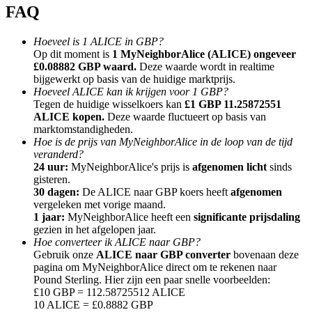
FAQ
Hoeveel is 1 ALICE in GBP?
Op dit moment is
1 MyNeighborAlice (ALICE) ongeveer
£0.08882 GBP waard.
Deze waarde wordt in realtime
bijgewerkt op basis van de huidige marktprijs.
Doorverwijzing
Hoeveel ALICE kan ik krijgen voor 1 GBP?
Nodig een vriend uit om contante beloningen te ontvangen
Tegen de huidige wisselkoers kan
£1 GBP 11.25872551
ALICE kopen.
Deze waarde fluctueert op basis van
BTC Welcome Rewards
marktomstandigheden.
Hoe is de prijs van MyNeighborAlice in de loop van de tijd
veranderd?
24 uur:
MyNeighborAlice's prijs is
afgenomen licht
sinds
gisteren.
30 dagen:
De ALICE naar GBP koers heeft
afgenomen
vergeleken met vorige maand.
1 jaar:
MyNeighborAlice heeft een
significante prijsdaling
gezien in het afgelopen jaar.
Hoe converteer ik ALICE naar GBP?
Gebruik onze
ALICE naar GBP converter
bovenaan deze
pagina om MyNeighborAlice direct om te rekenen naar
Pound Sterling. Hier zijn een paar snelle voorbeelden:
£10 GBP = 112.58725512 ALICE
BTC Welcome Rewards
10 ALICE = £0.8882 GBP