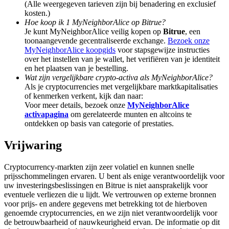
(Alle weergegeven tarieven zijn bij benadering en exclusief
Deposit & Trade BTC to Share 25000 USDT prize pool!
kosten.)
Hoe koop ik 1 MyNeighborAlice op Bitrue?
Je kunt MyNeighborAlice veilig kopen op
Bitrue
, een
toonaangevende gecentraliseerde exchange.
Bezoek onze
Deposit CASHCAT & Win
MyNeighborAlice koopgids
voor stapsgewijze instructies
over het instellen van je wallet, het verifiëren van je identiteit
Share 500000 CASHCAT prize pool
en het plaatsen van je bestelling.
Wat zijn vergelijkbare crypto-activa als MyNeighborAlice?
Als je cryptocurrencies met vergelijkbare marktkapitalisaties
of kenmerken verkent, kijk dan naar:
Voor meer details, bezoek onze
MyNeighborAlice
Exclusive for BitMart Users
activapagina
om gerelateerde munten en altcoins te
ontdekken op basis van categorie of prestaties.
Register & Trade to Win 500,000 USDT
Vrijwaring
Cryptocurrency-markten zijn zeer volatiel en kunnen snelle
Precious Metals Trading Carnival
prijsschommelingen ervaren. U bent als enige verantwoordelijk voor
uw investeringsbeslissingen en Bitrue is niet aansprakelijk voor
Trade Gold & Silver · 33,333 USDT Bonus
eventuele verliezen die u lijdt. We vertrouwen op externe bronnen
voor prijs- en andere gegevens met betrekking tot de hierboven
genoemde cryptocurrencies, en we zijn niet verantwoordelijk voor
de betrouwbaarheid of nauwkeurigheid ervan. De informatie op dit