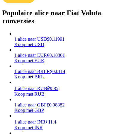
Verdienen
Populaire alice naar Fiat Valuta
conversies
1
alice
naar
USD
$
0.11991
Koop met USD
1
alice
naar
EUR
€
0.10361
Koop met EUR
1
alice
naar
BRL
R$
0.6114
Macht varkentje
Koop met BRL
Verdien dagelijks competitieve beloningen
1
alice
naar
RUB
₽
9.85
Koop met RUB
1
alice
naar
GBP
£
0.08882
Koop met GBP
1
alice
naar
INR
₹
11.4
Koop met INR