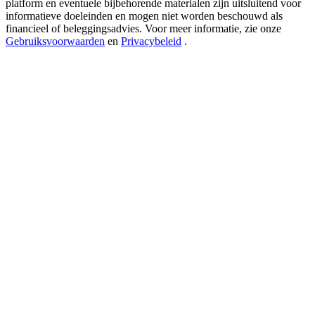
platform en eventuele bijbehorende materialen zijn uitsluitend voor
USDT New User Exclusive 10% APR
informatieve doeleinden en mogen niet worden beschouwd als
USDT Flexible Staking | Daily Rewards
financieel of beleggingsadvies. Voor meer informatie, zie onze
Gebruiksvoorwaarden
en
Privacybeleid
.
BTC New User Exclusive: 6.5% APR
BTC Flexible Staking | Daily Rewards
Meer evenementen
Win prijzen en exclusieve beloningen
Log in
Aanmelden