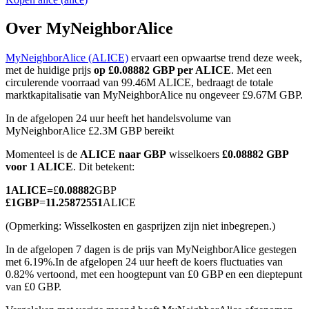
Over MyNeighborAlice
MyNeighborAlice (ALICE)
ervaart een opwaartse trend deze week,
COIN-M-futures
met de huidige prijs
op £0.08882 GBP per ALICE
. Met een
circulerende voorraad van 99.46M ALICE, bedraagt de totale
Cryptocurrency-futures
marktkapitalisatie van MyNeighborAlice nu ongeveer £9.67M GBP.
In de afgelopen 24 uur heeft het handelsvolume van
MyNeighborAlice £2.3M GBP bereikt
TradFi
Momenteel is de
ALICE naar GBP
wisselkoers
£0.08882 GBP
Derivaten voor aandelen, forex, edelmetalen en grondstoffen
voor 1 ALICE
. Dit betekent:
1
ALICE
=
£
0.08882
GBP
£
1
GBP
=
11.25872551
ALICE
(Opmerking: Wisselkosten en gasprijzen zijn niet inbegrepen.)
In de afgelopen 7 dagen is de prijs van MyNeighborAlice gestegen
met 6.19%.
In de afgelopen 24 uur heeft de koers fluctuaties van
0.82% vertoond, met een hoogtepunt van £0 GBP en een dieptepunt
van £0 GBP.
USDC-futures