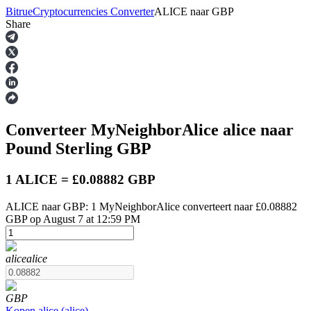
Bitrue
Cryptocurrencies Converter
ALICE
naar
GBP
Share
Termijncontracten
Converteer MyNeighborAlice
alice
naar
Pound Sterling
GBP
1 ALICE = £0.08882 GBP
ALICE naar GBP: 1 MyNeighborAlice converteert naar £0.08882
USDT-futures
GBP op August 7 at 12:59 PM
Futures met USDT als onderpand
alice
alice
GBP
Kopen
alice
(
alice
)