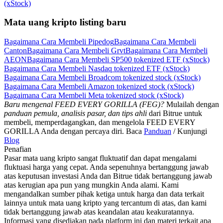
(xStock)
Mata uang kripto listing baru
Bagaimana Cara Membeli Pipedog
Bagaimana Cara Membeli
Canton
Bagaimana Cara Membeli Grvt
Bagaimana Cara Membeli
AEON
Bagaimana Cara Membeli SP500 tokenized ETF (xStock)
Bagaimana Cara Membeli Nasdaq tokenized ETF (xStock)
Bagaimana Cara Membeli Broadcom tokenized stock (xStock)
Bagaimana Cara Membeli Amazon tokenized stock (xStock)
Bagaimana Cara Membeli Meta tokenized stock (xStock)
Baru mengenal FEED EVERY GORILLA (FEG)?
Mulailah dengan
panduan pemula, analisis pasar, dan tips ahli
dari Bitrue untuk
membeli, memperdagangkan, dan mengelola FEED EVERY
GORILLA Anda dengan percaya diri. Baca
Panduan
/ Kunjungi
Blog
Penafian
Pasar mata uang kripto sangat fluktuatif dan dapat mengalami
fluktuasi harga yang cepat. Anda sepenuhnya bertanggung jawab
atas keputusan investasi Anda dan Bitrue tidak bertanggung jawab
atas kerugian apa pun yang mungkin Anda alami. Kami
mengandalkan sumber pihak ketiga untuk harga dan data terkait
lainnya untuk mata uang kripto yang tercantum di atas, dan kami
tidak bertanggung jawab atas keandalan atau keakuratannya.
Informasi yang disediakan pada platform ini dan materi terkait apa