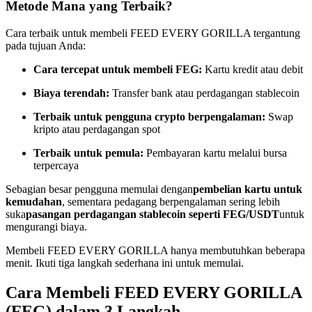
Metode Mana yang Terbaik?
Menjadi Pedagang Salinan
Cara terbaik untuk membeli FEED EVERY GORILLA tergantung
Nikmati pembagian keuntungan dan komisi copy trading
pada tujuan Anda:
Cara tercepat untuk membeli FEG:
Kartu kredit atau debit
Biaya terendah:
Transfer bank atau perdagangan stablecoin
Terbaik untuk pengguna crypto berpengalaman:
Swap
kripto atau perdagangan spot
Terbaik untuk pemula:
Pembayaran kartu melalui bursa
terpercaya
Informasi
Sebagian besar pengguna memulai dengan
pembelian kartu untuk
Analisis data besar termasuk info perdagangan, dll.
kemudahan
, sementara pedagang berpengalaman sering lebih
suka
pasangan perdagangan stablecoin seperti FEG/USDT
untuk
mengurangi biaya.
Membeli FEED EVERY GORILLA hanya membutuhkan beberapa
menit. Ikuti tiga langkah sederhana ini untuk memulai.
Cara Membeli FEED EVERY GORILLA
(FEG) dalam 3 Langkah