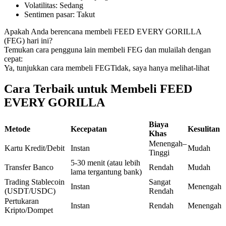
Volatilitas
:
Sedang
Kontrak berjangka menggunakan USDC sebagai jaminannya
Sentimen pasar
:
Takut
Apakah Anda berencana membeli FEED EVERY GORILLA
(FEG) hari ini?
Temukan cara pengguna lain membeli FEG dan mulailah dengan
cepat:
Ya, tunjukkan cara membeli FEG
Tidak, saya hanya melihat-lihat
Cara Terbaik untuk Membeli FEED
EVERY GORILLA
Copy Trading
Biaya
Metode
Kecepatan
Kesulitan
Bergabunglah dengan pedagang top
Khas
Menengah–
Kartu Kredit/Debit
Instan
Mudah
Tinggi
5-30 menit (atau lebih
Transfer Banco
Rendah
Mudah
lama tergantung bank)
Trading Stablecoin
Sangat
Instan
Menengah
(USDT/USDC)
Rendah
Pertukaran
Instan
Rendah
Menengah
Kripto/Dompet