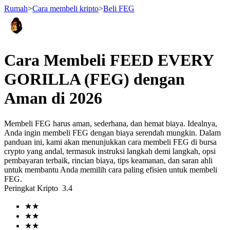
Rumah
>
Cara membeli kripto
>
Beli FEG
Berjangka
Cara Membeli FEED EVERY
GORILLA (FEG) dengan
Aman di 2026
Membeli FEG harus aman, sederhana, dan hemat biaya. Idealnya,
Anda ingin membeli FEG dengan biaya serendah mungkin. Dalam
panduan ini, kami akan menunjukkan cara membeli FEG di bursa
crypto yang andal, termasuk instruksi langkah demi langkah, opsi
USDT Berjangka
pembayaran terbaik, rincian biaya, tips keamanan, dan saran ahli
untuk membantu Anda memilih cara paling efisien untuk membeli
Kontrak berjangka menggunakan USDT sebagai jaminannya
FEG.
Peringkat Kripto
3.4
★
★
★
★
★
★