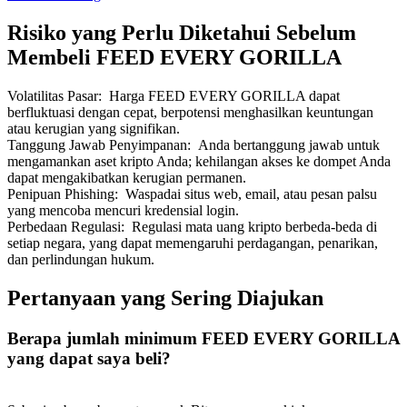
Risiko yang Perlu Diketahui Sebelum
Membeli FEED EVERY GORILLA
Volatilitas Pasar
:
Harga FEED EVERY GORILLA dapat
Referensi
berfluktuasi dengan cepat, berpotensi menghasilkan keuntungan
atau kerugian yang signifikan.
Undang teman untuk mendapatkan imbalan tunai
Tanggung Jawab Penyimpanan
:
Anda bertanggung jawab untuk
mengamankan aset kripto Anda; kehilangan akses ke dompet Anda
BTC Welcome Rewards
dapat mengakibatkan kerugian permanen.
Penipuan Phishing
:
Waspadai situs web, email, atau pesan palsu
yang mencoba mencuri kredensial login.
Perbedaan Regulasi
:
Regulasi mata uang kripto berbeda-beda di
setiap negara, yang dapat memengaruhi perdagangan, penarikan,
dan perlindungan hukum.
Pertanyaan yang Sering Diajukan
Berapa jumlah minimum FEED EVERY GORILLA
yang dapat saya beli?
BTC Welcome Rewards