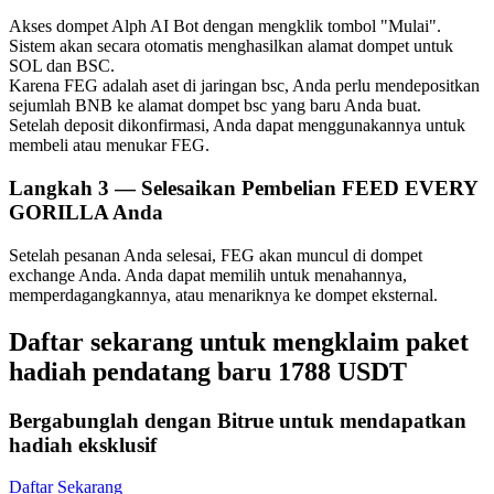
Akses dompet Alph AI Bot dengan mengklik tombol "Mulai".
Sistem akan secara otomatis menghasilkan alamat dompet untuk
SOL dan BSC.
Karena FEG adalah aset di jaringan bsc, Anda perlu mendepositkan
sejumlah BNB ke alamat dompet bsc yang baru Anda buat.
Setelah deposit dikonfirmasi, Anda dapat menggunakannya untuk
Mitra Bitrue
membeli atau menukar FEG.
Langkah
3 —
Selesaikan Pembelian FEED EVERY
GORILLA Anda
Setelah pesanan Anda selesai, FEG akan muncul di dompet
exchange Anda. Anda dapat memilih untuk menahannya,
memperdagangkannya, atau menariknya ke dompet eksternal.
Daftar sekarang untuk mengklaim paket
Afiliasi Bitrue
hadiah pendatang baru 1788 USDT
Hingga 65% Komisi!
Bergabunglah dengan Bitrue untuk mendapatkan
hadiah eksklusif
Daftar Sekarang