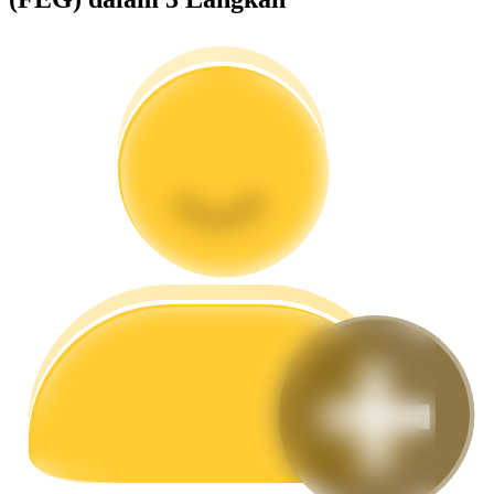
Memandu
Panduan Pemula Berjangka
Strategi perdagangan
Pelajari cara untuk tetap menghasilkan keuntungan