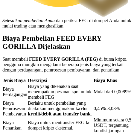
Penguncian BTR
Selesaikan pembelian Anda
dan periksa FEG di dompet Anda untuk
mulai trading atau menghasilkan.
Investasi eksklusif untuk pemegang BTR
Biaya Pembelian FEED EVERY
GORILLA Dijelaskan
Saat membeli
FEED EVERY GORILLA (FEG)
di bursa kripto,
pengguna mungkin mengalami beberapa jenis biaya yang terkait
dengan perdagangan, pemrosesan pembayaran, dan penarikan.
Jenis Biaya
Deskripsi
Biaya Khas
Biaya yang dikenakan saat
Biaya
Pinjaman
menempatkan pesanan spot untuk
Mulai dari 0,0089%
Perdagangan
membeli FEG.
Layanan pinjaman yang didukung Crypto
Biaya
Berlaku untuk pembelian yang
Pemrosesan
dilakukan menggunakan
kartu
0,45%-3,03%
Pembayaran
kredit/debit atau transfer bank
.
Minimum setara 0,5
Biaya
Biaya untuk mentransfer FEG ke
USDT, tergantung
Penarikan
dompet kripto eksternal.
kondisi jaringan