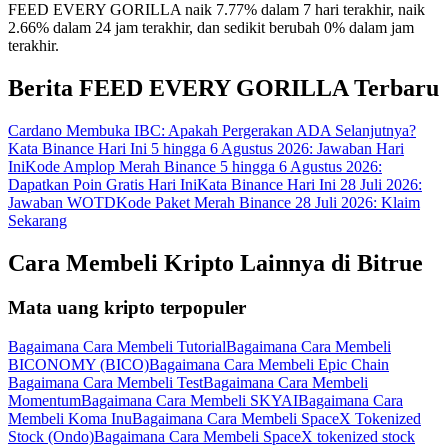
FEED EVERY GORILLA naik 7.77% dalam 7 hari terakhir, naik
2.66% dalam 24 jam terakhir, dan sedikit berubah 0% dalam jam
terakhir.
Berita FEED EVERY GORILLA Terbaru
Cardano Membuka IBC: Apakah Pergerakan ADA Selanjutnya?
Kata Binance Hari Ini 5 hingga 6 Agustus 2026: Jawaban Hari
Ini
Kode Amplop Merah Binance 5 hingga 6 Agustus 2026:
Dapatkan Poin Gratis Hari Ini
Kata Binance Hari Ini 28 Juli 2026:
Jawaban WOTD
Kode Paket Merah Binance 28 Juli 2026: Klaim
Sekarang
Cara Membeli Kripto Lainnya di Bitrue
Mata uang kripto terpopuler
Bagaimana Cara Membeli Tutorial
Bagaimana Cara Membeli
BICONOMY (BICO)
Bagaimana Cara Membeli Epic Chain
Bagaimana Cara Membeli Test
Bagaimana Cara Membeli
Momentum
Bagaimana Cara Membeli SKYAI
Bagaimana Cara
Membeli Koma Inu
Bagaimana Cara Membeli SpaceX Tokenized
Stock (Ondo)
Bagaimana Cara Membeli SpaceX tokenized stock