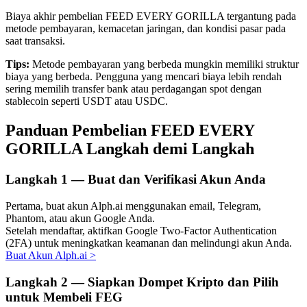
Biaya akhir pembelian FEED EVERY GORILLA tergantung pada
metode pembayaran, kemacetan jaringan, dan kondisi pasar pada
saat transaksi.
Investasi Otomatis
Tips:
Metode pembayaran yang berbeda mungkin memiliki struktur
biaya yang berbeda. Pengguna yang mencari biaya lebih rendah
Raih keuntungan jangka panjang dan kepentingan fleksibel
sering memilih transfer bank atau perdagangan spot dengan
stablecoin seperti USDT atau USDC.
Panduan Pembelian FEED EVERY
GORILLA Langkah demi Langkah
Langkah
1 —
Buat dan Verifikasi Akun Anda
Pertama, buat akun Alph.ai menggunakan email, Telegram,
Phantom, atau akun Google Anda.
Pelajari Staking
Setelah mendaftar, aktifkan Google Two-Factor Authentication
(2FA) untuk meningkatkan keamanan dan melindungi akun Anda.
Pelajari tentang mendapatkan penghasilan pasif
Buat Akun Alph.ai
>
Bitrue
AI
Langkah
2 —
Siapkan Dompet Kripto dan Pilih
untuk Membeli FEG