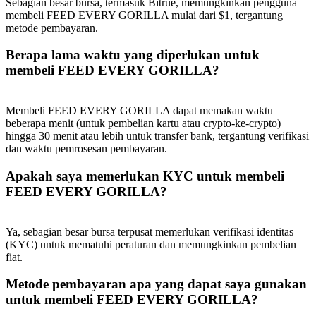
Sebagian besar bursa, termasuk Bitrue, memungkinkan pengguna
Deposit & Trade BTC to Share 25000 USDT prize pool!
membeli FEED EVERY GORILLA mulai dari $1, tergantung
metode pembayaran.
Berapa lama waktu yang diperlukan untuk
Deposit CASHCAT & Win
membeli FEED EVERY GORILLA?
Share 500000 CASHCAT prize pool
Membeli FEED EVERY GORILLA dapat memakan waktu
beberapa menit (untuk pembelian kartu atau crypto-ke-crypto)
hingga 30 menit atau lebih untuk transfer bank, tergantung verifikasi
dan waktu pemrosesan pembayaran.
Exclusive for BitMart Users
Apakah saya memerlukan KYC untuk membeli
Register & Trade to Win 500,000 USDT
FEED EVERY GORILLA?
Ya, sebagian besar bursa terpusat memerlukan verifikasi identitas
Precious Metals Trading Carnival
(KYC) untuk mematuhi peraturan dan memungkinkan pembelian
fiat.
Trade Gold & Silver · 33,333 USDT Bonus
Metode pembayaran apa yang dapat saya gunakan
untuk membeli FEED EVERY GORILLA?