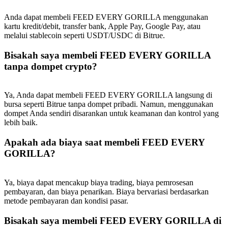
USDT New User Exclusive 10% APR
Anda dapat membeli FEED EVERY GORILLA menggunakan
USDT Flexible Staking | Daily Rewards
kartu kredit/debit, transfer bank, Apple Pay, Google Pay, atau
melalui stablecoin seperti USDT/USDC di Bitrue.
Bisakah saya membeli FEED EVERY GORILLA
BTC New User Exclusive: 6.5% APR
tanpa dompet crypto?
BTC Flexible Staking | Daily Rewards
Ya, Anda dapat membeli FEED EVERY GORILLA langsung di
bursa seperti Bitrue tanpa dompet pribadi. Namun, menggunakan
dompet Anda sendiri disarankan untuk keamanan dan kontrol yang
lebih baik.
Apakah ada biaya saat membeli FEED EVERY
GORILLA?
Ya, biaya dapat mencakup biaya trading, biaya pemrosesan
Lebih Banyak Acara
pembayaran, dan biaya penarikan. Biaya bervariasi berdasarkan
metode pembayaran dan kondisi pasar.
Menangkan Hadiah dan Hadiah Eksklusif
Bisakah saya membeli FEED EVERY GORILLA di
Pusat Hadiah