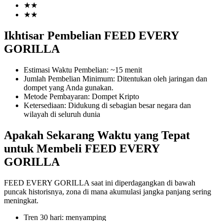
★
★
★
★
Ikhtisar Pembelian FEED EVERY
COIN-M Berjangka
GORILLA
Mata Uang Kripto Berjangka
Estimasi Waktu Pembelian
:
~15 menit
Jumlah Pembelian Minimum
:
Ditentukan oleh jaringan dan
dompet yang Anda gunakan.
Metode Pembayaran
:
Dompet Kripto
TradFi
Ketersediaan
:
Didukung di sebagian besar negara dan
wilayah di seluruh dunia
Derivatif saham, forex, logam mulia, dan komoditas
Apakah Sekarang Waktu yang Tepat
untuk Membeli FEED EVERY
GORILLA
FEED EVERY GORILLA saat ini diperdagangkan di bawah
puncak historisnya, zona di mana akumulasi jangka panjang sering
meningkat.
USDC Berjangka
Tren 30 hari
:
menyamping