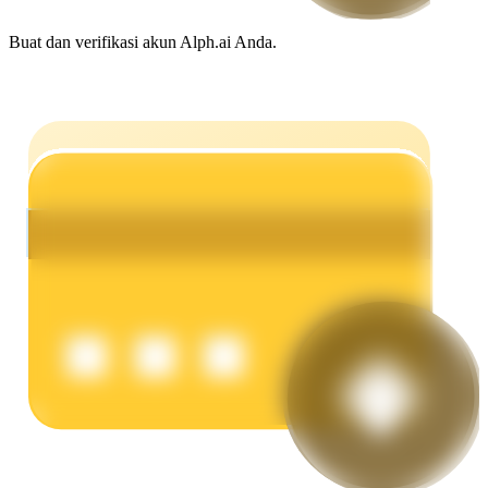
Menghasilkan
Buat dan verifikasi akun Alph.ai Anda.
Babi Kekuatan
Dapatkan imbalan kompetitif setiap hari