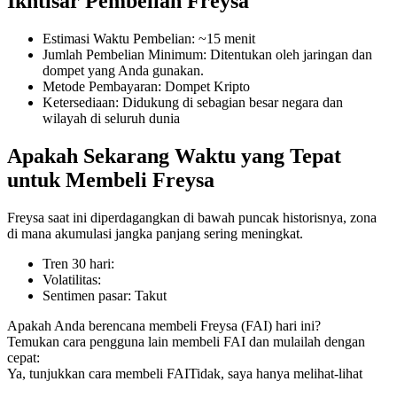
Ikhtisar Pembelian Freysa
Estimasi Waktu Pembelian
:
~15 menit
Jumlah Pembelian Minimum
:
Ditentukan oleh jaringan dan
dompet yang Anda gunakan.
COIN-M Berjangka
Metode Pembayaran
:
Dompet Kripto
Ketersediaan
:
Didukung di sebagian besar negara dan
Mata Uang Kripto Berjangka
wilayah di seluruh dunia
Apakah Sekarang Waktu yang Tepat
TradFi
untuk Membeli Freysa
Derivatif saham, forex, logam mulia, dan komoditas
Freysa saat ini diperdagangkan di bawah puncak historisnya, zona
di mana akumulasi jangka panjang sering meningkat.
Tren 30 hari
:
Volatilitas
:
Sentimen pasar
:
Takut
Apakah Anda berencana membeli Freysa (FAI) hari ini?
Temukan cara pengguna lain membeli FAI dan mulailah dengan
cepat:
Ya, tunjukkan cara membeli FAI
Tidak, saya hanya melihat-lihat
USDC Berjangka