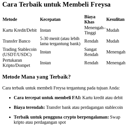
Cara Terbaik untuk Membeli Freysa
Kontrak berjangka menggunakan USDC sebagai jaminannya
Biaya
Metode
Kecepatan
Kesulitan
Khas
Menengah–
Kartu Kredit/Debit
Instan
Mudah
Tinggi
5-30 menit (atau lebih
Transfer Banco
Rendah
Mudah
lama tergantung bank)
Trading Stablecoin
Sangat
Instan
Menengah
(USDT/USDC)
Rendah
Pertukaran
Instan
Rendah
Menengah
Copy Trading
Kripto/Dompet
Bergabunglah dengan pedagang top
Metode Mana yang Terbaik?
Cara terbaik untuk membeli Freysa tergantung pada tujuan Anda:
Cara tercepat untuk membeli FAI:
Kartu kredit atau debit
Biaya terendah:
Transfer bank atau perdagangan stablecoin
Terbaik untuk pengguna crypto berpengalaman:
Swap
kripto atau perdagangan spot