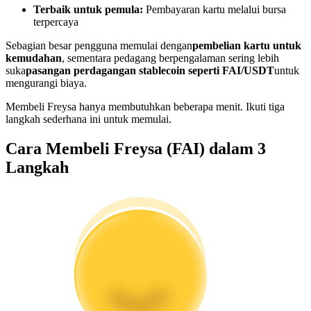
Terbaik untuk pemula:
Pembayaran kartu melalui bursa
Menjadi Pedagang Salinan
terpercaya
Nikmati pembagian keuntungan dan komisi copy trading
Sebagian besar pengguna memulai dengan
pembelian kartu untuk
kemudahan
, sementara pedagang berpengalaman sering lebih
suka
pasangan perdagangan stablecoin seperti FAI/USDT
untuk
mengurangi biaya.
Membeli Freysa hanya membutuhkan beberapa menit. Ikuti tiga
langkah sederhana ini untuk memulai.
Cara Membeli Freysa (FAI) dalam 3
Langkah
Informasi
Analisis data besar termasuk info perdagangan, dll.