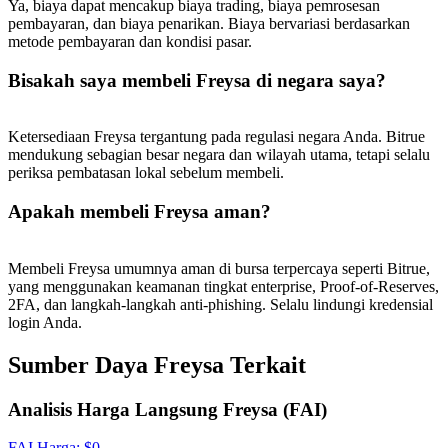
Ya, biaya dapat mencakup biaya trading, biaya pemrosesan
USDT New User Exclusive 10% APR
pembayaran, dan biaya penarikan. Biaya bervariasi berdasarkan
USDT Flexible Staking | Daily Rewards
metode pembayaran dan kondisi pasar.
Bisakah saya membeli Freysa di negara saya?
BTC New User Exclusive: 6.5% APR
Ketersediaan Freysa tergantung pada regulasi negara Anda. Bitrue
mendukung sebagian besar negara dan wilayah utama, tetapi selalu
BTC Flexible Staking | Daily Rewards
periksa pembatasan lokal sebelum membeli.
Apakah membeli Freysa aman?
Membeli Freysa umumnya aman di bursa terpercaya seperti Bitrue,
yang menggunakan keamanan tingkat enterprise, Proof-of-Reserves,
2FA, dan langkah-langkah anti-phishing. Selalu lindungi kredensial
login Anda.
Sumber Daya Freysa Terkait
Lebih Banyak Acara
Menangkan Hadiah dan Hadiah Eksklusif
Analisis Harga Langsung Freysa (FAI)
Pusat Hadiah
FAI
Harga
: $
0