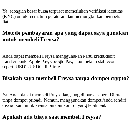
Deposit & Trade BTC to Share 25000 USDT prize pool!
Ya, sebagian besar bursa terpusat memerlukan verifikasi identitas
(KYC) untuk mematuhi peraturan dan memungkinkan pembelian
fiat.
Deposit CASHCAT & Win
Metode pembayaran apa yang dapat saya gunakan
Share 500000 CASHCAT prize pool
untuk membeli Freysa?
Anda dapat membeli Freysa menggunakan kartu kredit/debit,
transfer bank, Apple Pay, Google Pay, atau melalui stablecoin
Exclusive for BitMart Users
seperti USDT/USDC di Bitrue.
Register & Trade to Win 500,000 USDT
Bisakah saya membeli Freysa tanpa dompet crypto?
Ya, Anda dapat membeli Freysa langsung di bursa seperti Bitrue
Precious Metals Trading Carnival
tanpa dompet pribadi. Namun, menggunakan dompet Anda sendiri
disarankan untuk keamanan dan kontrol yang lebih baik.
Trade Gold & Silver · 33,333 USDT Bonus
Apakah ada biaya saat membeli Freysa?