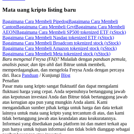
Mata uang kripto listing baru
Bagaimana Cara Membeli Pipedog
Bagaimana Cara Membeli
Canton
Bagaimana Cara Membeli Grvt
Bagaimana Cara Membeli
AEON
Bagaimana Cara Membeli SP500 tokenized ETF (xStock)
Bagaimana Cara Membeli Nasdaq tokenized ETF (xStock)
Bagaimana Cara Membeli Broadcom tokenized stock (xStock)
Bagaimana Cara Membeli Amazon tokenized stock (xStock)
Bagaimana Cara Membeli Meta tokenized stock (xStock)
Baru mengenal Freysa (FAI)?
Mulailah dengan
panduan pemula,
analisis pasar, dan tips ahli
dari Bitrue untuk membeli,
memperdagangkan, dan mengelola Freysa Anda dengan percaya
diri. Baca
Panduan
/ Kunjungi
Blog
Penafian
Pasar mata uang kripto sangat fluktuatif dan dapat mengalami
fluktuasi harga yang cepat. Anda sepenuhnya bertanggung jawab
atas keputusan investasi Anda dan Bitrue tidak bertanggung jawab
atas kerugian apa pun yang mungkin Anda alami. Kami
mengandalkan sumber pihak ketiga untuk harga dan data terkait
lainnya untuk mata uang kripto yang tercantum di atas, dan kami
tidak bertanggung jawab atas keandalan atau keakuratannya.
Informasi yang disediakan pada platform ini dan materi terkait apa
pun hanya untuk tujuan informasi dan tidak boleh dianggap sebagai