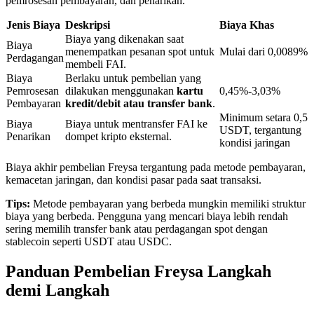
pemrosesan pembayaran, dan penarikan.
Jenis Biaya
Deskripsi
Biaya Khas
Biaya yang dikenakan saat
Penguncian BTR
Biaya
menempatkan pesanan spot untuk
Mulai dari 0,0089%
Perdagangan
membeli FAI.
Investasi eksklusif untuk pemegang BTR
Biaya
Berlaku untuk pembelian yang
Pemrosesan
dilakukan menggunakan
kartu
0,45%-3,03%
Pembayaran
kredit/debit atau transfer bank
.
Minimum setara 0,5
Biaya
Biaya untuk mentransfer FAI ke
USDT, tergantung
Penarikan
dompet kripto eksternal.
kondisi jaringan
Biaya akhir pembelian Freysa tergantung pada metode pembayaran,
kemacetan jaringan, dan kondisi pasar pada saat transaksi.
Tips:
Metode pembayaran yang berbeda mungkin memiliki struktur
Pinjaman
biaya yang berbeda. Pengguna yang mencari biaya lebih rendah
sering memilih transfer bank atau perdagangan spot dengan
Layanan pinjaman yang didukung Crypto
stablecoin seperti USDT atau USDC.
Panduan Pembelian Freysa Langkah
demi Langkah