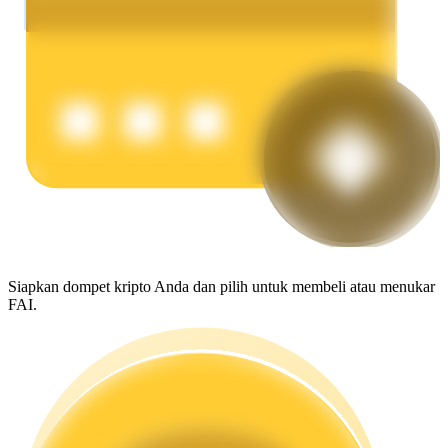
Menghasilkan
Babi Kekuatan
Dapatkan imbalan kompetitif setiap hari
Siapkan dompet kripto Anda dan pilih untuk membeli atau menukar
FAI.