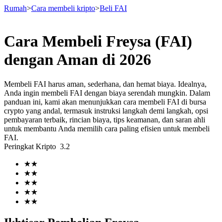
Rumah
>
Cara membeli kripto
>
Beli FAI
Cara Membeli Freysa (FAI)
Berjangka
dengan Aman di 2026
Membeli FAI harus aman, sederhana, dan hemat biaya. Idealnya,
Anda ingin membeli FAI dengan biaya serendah mungkin. Dalam
panduan ini, kami akan menunjukkan cara membeli FAI di bursa
crypto yang andal, termasuk instruksi langkah demi langkah, opsi
pembayaran terbaik, rincian biaya, tips keamanan, dan saran ahli
untuk membantu Anda memilih cara paling efisien untuk membeli
FAI.
Peringkat Kripto
3.2
USDT Berjangka
★
★
Kontrak berjangka menggunakan USDT sebagai jaminannya
★
★
★
★
★
★
★
★