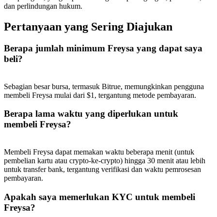
dan perlindungan hukum.
Pertanyaan yang Sering Diajukan
Berapa jumlah minimum Freysa yang dapat saya
Referensi
beli?
Undang teman untuk mendapatkan imbalan tunai
Sebagian besar bursa, termasuk Bitrue, memungkinkan pengguna
BTC Welcome Rewards
membeli Freysa mulai dari $1, tergantung metode pembayaran.
Berapa lama waktu yang diperlukan untuk
membeli Freysa?
Membeli Freysa dapat memakan waktu beberapa menit (untuk
pembelian kartu atau crypto-ke-crypto) hingga 30 menit atau lebih
untuk transfer bank, tergantung verifikasi dan waktu pemrosesan
pembayaran.
Apakah saya memerlukan KYC untuk membeli
BTC Welcome Rewards
Freysa?