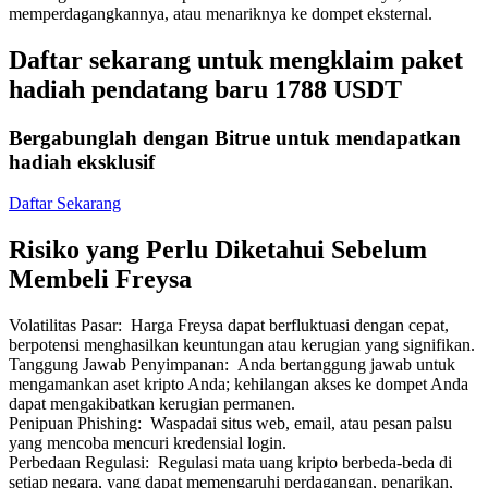
memperdagangkannya, atau menariknya ke dompet eksternal.
Daftar sekarang untuk mengklaim paket
hadiah pendatang baru 1788 USDT
Mitra Bitrue
Bergabunglah dengan Bitrue untuk mendapatkan
hadiah eksklusif
Daftar Sekarang
Risiko yang Perlu Diketahui Sebelum
Membeli Freysa
Volatilitas Pasar
:
Harga Freysa dapat berfluktuasi dengan cepat,
berpotensi menghasilkan keuntungan atau kerugian yang signifikan.
Afiliasi Bitrue
Tanggung Jawab Penyimpanan
:
Anda bertanggung jawab untuk
mengamankan aset kripto Anda; kehilangan akses ke dompet Anda
Hingga 65% Komisi!
dapat mengakibatkan kerugian permanen.
Penipuan Phishing
:
Waspadai situs web, email, atau pesan palsu
yang mencoba mencuri kredensial login.
Perbedaan Regulasi
:
Regulasi mata uang kripto berbeda-beda di
setiap negara, yang dapat memengaruhi perdagangan, penarikan,