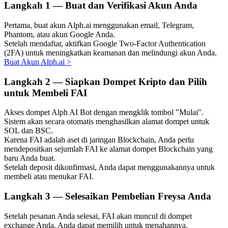
Langkah
1 —
Buat dan Verifikasi Akun Anda
Pertama, buat akun Alph.ai menggunakan email, Telegram,
Phantom, atau akun Google Anda.
Setelah mendaftar, aktifkan Google Two-Factor Authentication
Investasi Otomatis
(2FA) untuk meningkatkan keamanan dan melindungi akun Anda.
Buat Akun Alph.ai
>
Raih keuntungan jangka panjang dan kepentingan fleksibel
Langkah
2 —
Siapkan Dompet Kripto dan Pilih
untuk Membeli FAI
Akses dompet Alph AI Bot dengan mengklik tombol "Mulai".
Sistem akan secara otomatis menghasilkan alamat dompet untuk
SOL dan BSC.
Karena FAI adalah aset di jaringan Blockchain, Anda perlu
mendepositkan sejumlah FAI ke alamat dompet Blockchain yang
baru Anda buat.
Setelah deposit dikonfirmasi, Anda dapat menggunakannya untuk
Pelajari Staking
membeli atau menukar FAI.
Pelajari tentang mendapatkan penghasilan pasif
Langkah
3 —
Selesaikan Pembelian Freysa Anda
Bitrue
AI
Setelah pesanan Anda selesai, FAI akan muncul di dompet
exchange Anda. Anda dapat memilih untuk menahannya,