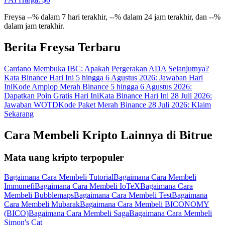
Gabung
Mendaftar
Freysa --% dalam 7 hari terakhir, --% dalam 24 jam terakhir, dan --%
dalam jam terakhir.
Berita Freysa Terbaru
Cardano Membuka IBC: Apakah Pergerakan ADA Selanjutnya?
Kata Binance Hari Ini 5 hingga 6 Agustus 2026: Jawaban Hari
Ini
Kode Amplop Merah Binance 5 hingga 6 Agustus 2026:
Dapatkan Poin Gratis Hari Ini
Kata Binance Hari Ini 28 Juli 2026:
Jawaban WOTD
Kode Paket Merah Binance 28 Juli 2026: Klaim
Sekarang
Cara Membeli Kripto Lainnya di Bitrue
Mata uang kripto terpopuler
Bagaimana Cara Membeli Tutorial
Bagaimana Cara Membeli
Immunefi
Bagaimana Cara Membeli IoTeX
Bagaimana Cara
Membeli Bubblemaps
Bagaimana Cara Membeli Test
Bagaimana
Cara Membeli Mubarak
Bagaimana Cara Membeli BICONOMY
(BICO)
Bagaimana Cara Membeli Saga
Bagaimana Cara Membeli
Simon's Cat