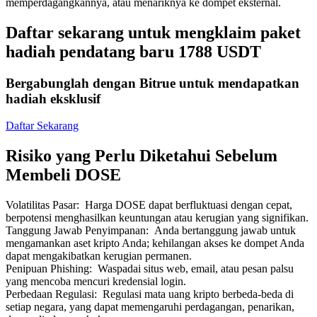
memperdagangkannya, atau menariknya ke dompet eksternal.
Daftar sekarang untuk mengklaim paket
hadiah pendatang baru 1788 USDT
Bergabunglah dengan Bitrue untuk mendapatkan
Mitra Bitrue
hadiah eksklusif
Daftar Sekarang
Risiko yang Perlu Diketahui Sebelum
Membeli DOSE
Volatilitas Pasar
:
Harga DOSE dapat berfluktuasi dengan cepat,
berpotensi menghasilkan keuntungan atau kerugian yang signifikan.
Afiliasi Bitrue
Tanggung Jawab Penyimpanan
:
Anda bertanggung jawab untuk
mengamankan aset kripto Anda; kehilangan akses ke dompet Anda
Hingga 65% Komisi!
dapat mengakibatkan kerugian permanen.
Penipuan Phishing
:
Waspadai situs web, email, atau pesan palsu
yang mencoba mencuri kredensial login.
Perbedaan Regulasi
:
Regulasi mata uang kripto berbeda-beda di
setiap negara, yang dapat memengaruhi perdagangan, penarikan,