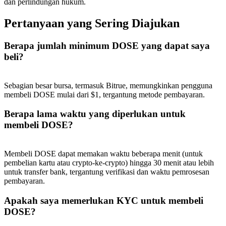
dan perlindungan hukum.
Pertanyaan yang Sering Diajukan
Berapa jumlah minimum DOSE yang dapat saya
beli?
Referensi
Undang teman untuk mendapatkan imbalan tunai
Sebagian besar bursa, termasuk Bitrue, memungkinkan pengguna
BTC Welcome Rewards
membeli DOSE mulai dari $1, tergantung metode pembayaran.
Berapa lama waktu yang diperlukan untuk
membeli DOSE?
Membeli DOSE dapat memakan waktu beberapa menit (untuk
pembelian kartu atau crypto-ke-crypto) hingga 30 menit atau lebih
untuk transfer bank, tergantung verifikasi dan waktu pemrosesan
pembayaran.
Apakah saya memerlukan KYC untuk membeli
DOSE?
BTC Welcome Rewards