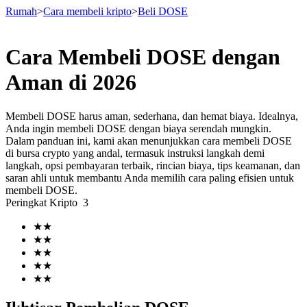
Rumah
>
Cara membeli kripto
>
Beli DOSE
Cara Membeli DOSE dengan
Berjangka
Aman di 2026
Membeli DOSE harus aman, sederhana, dan hemat biaya. Idealnya,
Anda ingin membeli DOSE dengan biaya serendah mungkin.
Dalam panduan ini, kami akan menunjukkan cara membeli DOSE
di bursa crypto yang andal, termasuk instruksi langkah demi
langkah, opsi pembayaran terbaik, rincian biaya, tips keamanan, dan
saran ahli untuk membantu Anda memilih cara paling efisien untuk
membeli DOSE.
Peringkat Kripto
3
USDT Berjangka
★
★
Kontrak berjangka menggunakan USDT sebagai jaminannya
★
★
★
★
★
★
★
★