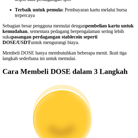
Menjadi Pedagang Salinan
Terbaik untuk pemula:
Pembayaran kartu melalui bursa
terpercaya
Nikmati pembagian keuntungan dan komisi copy trading
Sebagian besar pengguna memulai dengan
pembelian kartu untuk
kemudahan
, sementara pedagang berpengalaman sering lebih
suka
pasangan perdagangan stablecoin seperti
DOSE/USDT
untuk mengurangi biaya.
Membeli DOSE hanya membutuhkan beberapa menit. Ikuti tiga
langkah sederhana ini untuk memulai.
Cara Membeli DOSE dalam 3 Langkah
Informasi
Analisis data besar termasuk info perdagangan, dll.