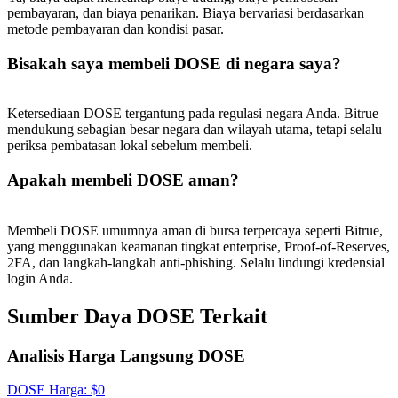
USDT New User Exclusive 10% APR
pembayaran, dan biaya penarikan. Biaya bervariasi berdasarkan
metode pembayaran dan kondisi pasar.
USDT Flexible Staking | Daily Rewards
Bisakah saya membeli DOSE di negara saya?
BTC New User Exclusive: 6.5% APR
Ketersediaan DOSE tergantung pada regulasi negara Anda. Bitrue
mendukung sebagian besar negara dan wilayah utama, tetapi selalu
BTC Flexible Staking | Daily Rewards
periksa pembatasan lokal sebelum membeli.
Apakah membeli DOSE aman?
Membeli DOSE umumnya aman di bursa terpercaya seperti Bitrue,
yang menggunakan keamanan tingkat enterprise, Proof-of-Reserves,
2FA, dan langkah-langkah anti-phishing. Selalu lindungi kredensial
login Anda.
Sumber Daya DOSE Terkait
Lebih Banyak Acara
Menangkan Hadiah dan Hadiah Eksklusif
Analisis Harga Langsung DOSE
Pusat Hadiah
DOSE
Harga
: $
0