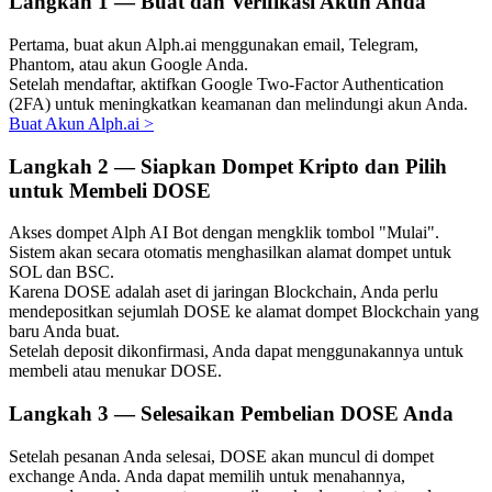
Langkah
1 —
Buat dan Verifikasi Akun Anda
Pertama, buat akun Alph.ai menggunakan email, Telegram,
Phantom, atau akun Google Anda.
Setelah mendaftar, aktifkan Google Two-Factor Authentication
Investasi Otomatis
(2FA) untuk meningkatkan keamanan dan melindungi akun Anda.
Buat Akun Alph.ai
>
Raih keuntungan jangka panjang dan kepentingan fleksibel
Langkah
2 —
Siapkan Dompet Kripto dan Pilih
untuk Membeli DOSE
Akses dompet Alph AI Bot dengan mengklik tombol "Mulai".
Sistem akan secara otomatis menghasilkan alamat dompet untuk
SOL dan BSC.
Karena DOSE adalah aset di jaringan Blockchain, Anda perlu
mendepositkan sejumlah DOSE ke alamat dompet Blockchain yang
baru Anda buat.
Setelah deposit dikonfirmasi, Anda dapat menggunakannya untuk
Pelajari Staking
membeli atau menukar DOSE.
Pelajari tentang mendapatkan penghasilan pasif
Langkah
3 —
Selesaikan Pembelian DOSE Anda
Bitrue
AI
Setelah pesanan Anda selesai, DOSE akan muncul di dompet
exchange Anda. Anda dapat memilih untuk menahannya,