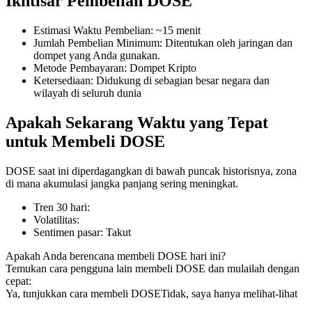
Ikhtisar Pembelian DOSE
Estimasi Waktu Pembelian
:
~15 menit
Jumlah Pembelian Minimum
:
Ditentukan oleh jaringan dan
dompet yang Anda gunakan.
COIN-M Berjangka
Metode Pembayaran
:
Dompet Kripto
Ketersediaan
:
Didukung di sebagian besar negara dan
Mata Uang Kripto Berjangka
wilayah di seluruh dunia
Apakah Sekarang Waktu yang Tepat
TradFi
untuk Membeli DOSE
Derivatif saham, forex, logam mulia, dan komoditas
DOSE saat ini diperdagangkan di bawah puncak historisnya, zona
di mana akumulasi jangka panjang sering meningkat.
Tren 30 hari
:
Volatilitas
:
Sentimen pasar
:
Takut
Apakah Anda berencana membeli DOSE hari ini?
Temukan cara pengguna lain membeli DOSE dan mulailah dengan
cepat:
Ya, tunjukkan cara membeli DOSE
Tidak, saya hanya melihat-lihat
USDC Berjangka