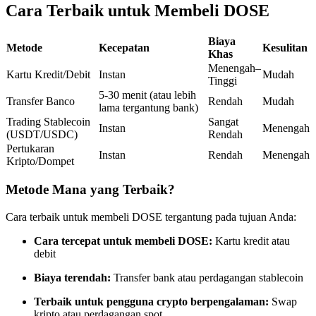
Cara Terbaik untuk Membeli DOSE
Kontrak berjangka menggunakan USDC sebagai jaminannya
Biaya
Metode
Kecepatan
Kesulitan
Khas
Menengah–
Kartu Kredit/Debit
Instan
Mudah
Tinggi
5-30 menit (atau lebih
Transfer Banco
Rendah
Mudah
lama tergantung bank)
Trading Stablecoin
Sangat
Instan
Menengah
(USDT/USDC)
Rendah
Pertukaran
Instan
Rendah
Menengah
Copy Trading
Kripto/Dompet
Bergabunglah dengan pedagang top
Metode Mana yang Terbaik?
Cara terbaik untuk membeli DOSE tergantung pada tujuan Anda:
Cara tercepat untuk membeli DOSE:
Kartu kredit atau
debit
Biaya terendah:
Transfer bank atau perdagangan stablecoin
Terbaik untuk pengguna crypto berpengalaman:
Swap
kripto atau perdagangan spot