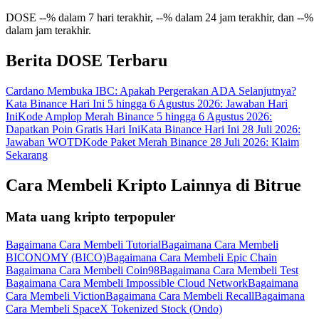
Gabung
Mendaftar
DOSE --% dalam 7 hari terakhir, --% dalam 24 jam terakhir, dan --%
dalam jam terakhir.
Berita DOSE Terbaru
Cardano Membuka IBC: Apakah Pergerakan ADA Selanjutnya?
Kata Binance Hari Ini 5 hingga 6 Agustus 2026: Jawaban Hari
Ini
Kode Amplop Merah Binance 5 hingga 6 Agustus 2026:
Dapatkan Poin Gratis Hari Ini
Kata Binance Hari Ini 28 Juli 2026:
Jawaban WOTD
Kode Paket Merah Binance 28 Juli 2026: Klaim
Sekarang
Cara Membeli Kripto Lainnya di Bitrue
Mata uang kripto terpopuler
Bagaimana Cara Membeli Tutorial
Bagaimana Cara Membeli
BICONOMY (BICO)
Bagaimana Cara Membeli Epic Chain
Bagaimana Cara Membeli Coin98
Bagaimana Cara Membeli Test
Bagaimana Cara Membeli Impossible Cloud Network
Bagaimana
Cara Membeli Viction
Bagaimana Cara Membeli Recall
Bagaimana
Cara Membeli SpaceX Tokenized Stock (Ondo)