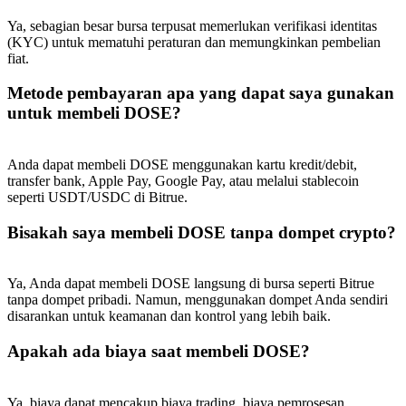
Deposit & Trade BTC to Share 25000 USDT prize pool!
Ya, sebagian besar bursa terpusat memerlukan verifikasi identitas
(KYC) untuk mematuhi peraturan dan memungkinkan pembelian
fiat.
Deposit CASHCAT & Win
Metode pembayaran apa yang dapat saya gunakan
untuk membeli DOSE?
Share 500000 CASHCAT prize pool
Anda dapat membeli DOSE menggunakan kartu kredit/debit,
transfer bank, Apple Pay, Google Pay, atau melalui stablecoin
Exclusive for BitMart Users
seperti USDT/USDC di Bitrue.
Register & Trade to Win 500,000 USDT
Bisakah saya membeli DOSE tanpa dompet crypto?
Ya, Anda dapat membeli DOSE langsung di bursa seperti Bitrue
tanpa dompet pribadi. Namun, menggunakan dompet Anda sendiri
Precious Metals Trading Carnival
disarankan untuk keamanan dan kontrol yang lebih baik.
Trade Gold & Silver · 33,333 USDT Bonus
Apakah ada biaya saat membeli DOSE?
Ya, biaya dapat mencakup biaya trading, biaya pemrosesan