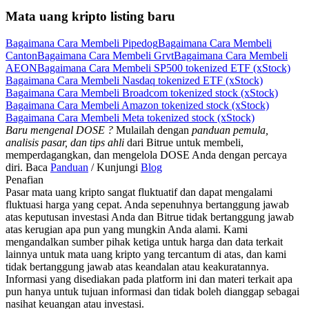
Mata uang kripto listing baru
Bagaimana Cara Membeli Pipedog
Bagaimana Cara Membeli
Canton
Bagaimana Cara Membeli Grvt
Bagaimana Cara Membeli
AEON
Bagaimana Cara Membeli SP500 tokenized ETF (xStock)
Bagaimana Cara Membeli Nasdaq tokenized ETF (xStock)
Bagaimana Cara Membeli Broadcom tokenized stock (xStock)
Bagaimana Cara Membeli Amazon tokenized stock (xStock)
Bagaimana Cara Membeli Meta tokenized stock (xStock)
Baru mengenal DOSE ?
Mulailah dengan
panduan pemula,
analisis pasar, dan tips ahli
dari Bitrue untuk membeli,
memperdagangkan, dan mengelola DOSE Anda dengan percaya
diri. Baca
Panduan
/ Kunjungi
Blog
Penafian
Pasar mata uang kripto sangat fluktuatif dan dapat mengalami
fluktuasi harga yang cepat. Anda sepenuhnya bertanggung jawab
atas keputusan investasi Anda dan Bitrue tidak bertanggung jawab
atas kerugian apa pun yang mungkin Anda alami. Kami
mengandalkan sumber pihak ketiga untuk harga dan data terkait
lainnya untuk mata uang kripto yang tercantum di atas, dan kami
tidak bertanggung jawab atas keandalan atau keakuratannya.
Informasi yang disediakan pada platform ini dan materi terkait apa
pun hanya untuk tujuan informasi dan tidak boleh dianggap sebagai
nasihat keuangan atau investasi.