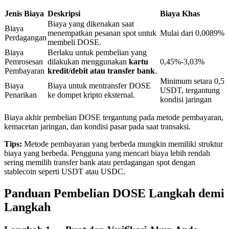
Jenis Biaya
Deskripsi
Biaya Khas
Biaya yang dikenakan saat
Biaya
Penguncian BTR
menempatkan pesanan spot untuk
Mulai dari 0,0089%
Perdagangan
membeli DOSE.
Investasi eksklusif untuk pemegang BTR
Biaya
Berlaku untuk pembelian yang
Pemrosesan
dilakukan menggunakan
kartu
0,45%-3,03%
Pembayaran
kredit/debit atau transfer bank
.
Minimum setara 0,5
Biaya
Biaya untuk mentransfer DOSE
USDT, tergantung
Penarikan
ke dompet kripto eksternal.
kondisi jaringan
Biaya akhir pembelian DOSE tergantung pada metode pembayaran,
kemacetan jaringan, dan kondisi pasar pada saat transaksi.
Tips:
Metode pembayaran yang berbeda mungkin memiliki struktur
biaya yang berbeda. Pengguna yang mencari biaya lebih rendah
Pinjaman
sering memilih transfer bank atau perdagangan spot dengan
Layanan pinjaman yang didukung Crypto
stablecoin seperti USDT atau USDC.
Panduan Pembelian DOSE Langkah demi
Langkah