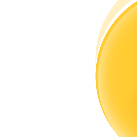
Menjadi Pedagang Salinan
Nikmati pembagian keuntungan dan komisi copy trading
Informasi
Analisis data besar termasuk info perdagangan, dll.