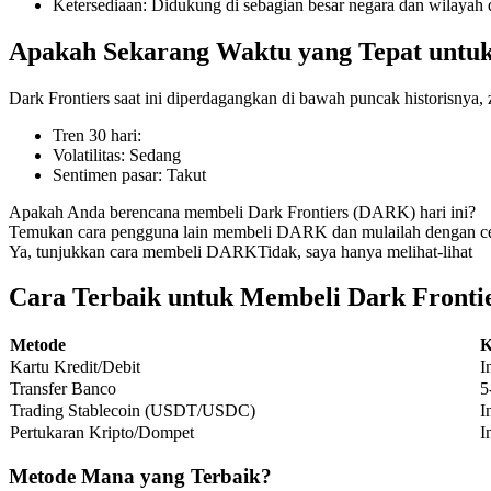
Ketersediaan
:
Didukung di sebagian besar negara dan wilayah d
Apakah Sekarang Waktu yang Tepat untuk
Dark Frontiers saat ini diperdagangkan di bawah puncak historisnya,
COIN-M Berjangka
Tren 30 hari
:
Mata Uang Kripto Berjangka
Volatilitas
:
Sedang
Sentimen pasar
:
Takut
Apakah Anda berencana membeli Dark Frontiers (DARK) hari ini?
TradFi
Temukan cara pengguna lain membeli DARK dan mulailah dengan ce
Ya, tunjukkan cara membeli DARK
Tidak, saya hanya melihat-lihat
Derivatif saham, forex, logam mulia, dan komoditas
Cara Terbaik untuk Membeli Dark Fronti
Metode
K
Kartu Kredit/Debit
I
Transfer Banco
5
Trading Stablecoin (USDT/USDC)
I
Pertukaran Kripto/Dompet
I
Metode Mana yang Terbaik?
USDC Berjangka