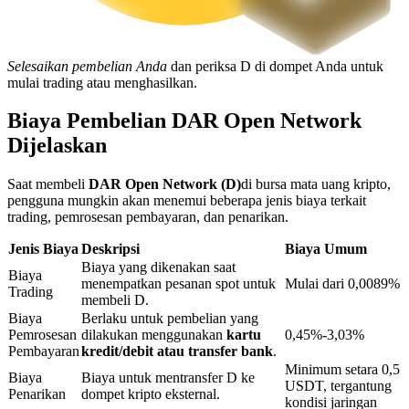
Penguncian BTR
Selesaikan pembelian Anda
dan periksa D di dompet Anda untuk
mulai trading atau menghasilkan.
Investasi eksklusif untuk pemegang BTR
Biaya Pembelian DAR Open Network
Dijelaskan
Saat membeli
DAR Open Network (D)
di bursa mata uang kripto,
pengguna mungkin akan menemui beberapa jenis biaya terkait
trading, pemrosesan pembayaran, dan penarikan.
Jenis Biaya
Deskripsi
Biaya Umum
Biaya yang dikenakan saat
Pinjaman
Biaya
menempatkan pesanan spot untuk
Mulai dari 0,0089%
Trading
membeli D.
Layanan pinjaman yang didukung Crypto
Biaya
Berlaku untuk pembelian yang
Pemrosesan
dilakukan menggunakan
kartu
0,45%-3,03%
Pembayaran
kredit/debit atau transfer bank
.
Minimum setara 0,5
Biaya
Biaya untuk mentransfer D ke
USDT, tergantung
Penarikan
dompet kripto eksternal.
kondisi jaringan