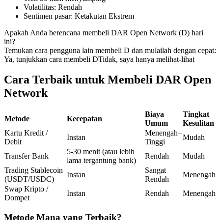
Volatilitas
:
Rendah
Kontrak berjangka menggunakan USDC sebagai jaminannya
Sentimen pasar
:
Ketakutan Ekstrem
Apakah Anda berencana membeli DAR Open Network (D) hari
ini?
Temukan cara pengguna lain membeli D dan mulailah dengan cepat:
Ya, tunjukkan cara membeli D
Tidak, saya hanya melihat-lihat
Cara Terbaik untuk Membeli DAR Open
Network
Copy Trading
Biaya
Tingkat
Metode
Kecepatan
Umum
Kesulitan
Bergabunglah dengan pedagang top
Kartu Kredit /
Menengah–
Instan
Mudah
Debit
Tinggi
5-30 menit (atau lebih
Transfer Bank
Rendah
Mudah
lama tergantung bank)
Trading Stablecoin
Sangat
Instan
Menengah
(USDT/USDC)
Rendah
Swap Kripto /
Instan
Rendah
Menengah
Dompet
Metode Mana yang Terbaik?