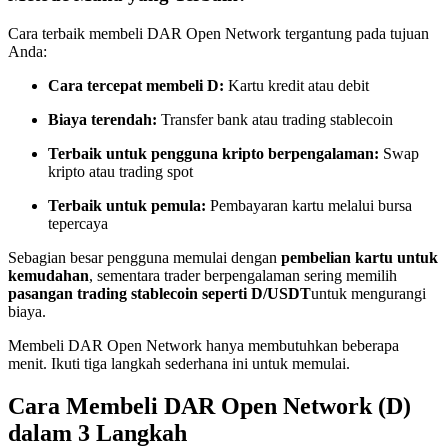
Menjadi Pedagang Salinan
Cara terbaik membeli DAR Open Network tergantung pada tujuan
Nikmati pembagian keuntungan dan komisi copy trading
Anda:
Cara tercepat membeli D:
Kartu kredit atau debit
Biaya terendah:
Transfer bank atau trading stablecoin
Terbaik untuk pengguna kripto berpengalaman:
Swap
kripto atau trading spot
Terbaik untuk pemula:
Pembayaran kartu melalui bursa
tepercaya
Informasi
Sebagian besar pengguna memulai dengan
pembelian kartu untuk
kemudahan
, sementara trader berpengalaman sering memilih
Analisis data besar termasuk info perdagangan, dll.
pasangan trading stablecoin seperti D/USDT
untuk mengurangi
biaya.
Membeli DAR Open Network hanya membutuhkan beberapa
menit. Ikuti tiga langkah sederhana ini untuk memulai.
Cara Membeli DAR Open Network (D)
dalam 3 Langkah