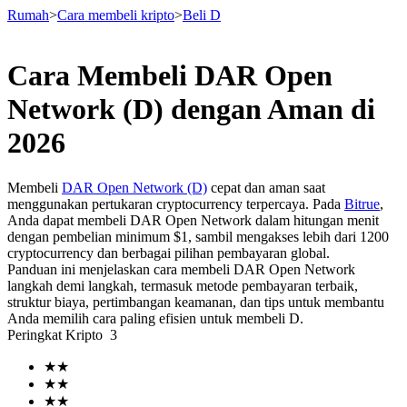
Rumah
>
Cara membeli kripto
>
Beli D
Cara Membeli DAR Open
Berjangka
Network (D) dengan Aman di
2026
Membeli
DAR Open Network (D)
cepat dan aman saat
menggunakan pertukaran cryptocurrency terpercaya. Pada
Bitrue
,
Anda dapat membeli DAR Open Network dalam hitungan menit
dengan pembelian minimum $1, sambil mengakses lebih dari 1200
cryptocurrency dan berbagai pilihan pembayaran global.
Panduan ini menjelaskan cara membeli DAR Open Network
USDT Berjangka
langkah demi langkah, termasuk metode pembayaran terbaik,
struktur biaya, pertimbangan keamanan, dan tips untuk membantu
Kontrak berjangka menggunakan USDT sebagai jaminannya
Anda memilih cara paling efisien untuk membeli D.
Peringkat Kripto
3
★
★
★
★
★
★