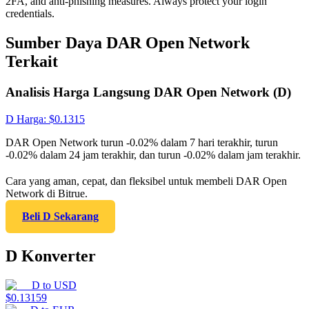
2FA, and anti-phishing measures. Always protect your login
credentials.
Sumber Daya DAR Open Network
Terkait
Analisis Harga Langsung DAR Open Network (D)
D
Harga
: $
0.1315
DAR Open Network turun -0.02% dalam 7 hari terakhir, turun
-0.02% dalam 24 jam terakhir, dan turun -0.02% dalam jam terakhir.
Cara yang aman, cepat, dan fleksibel untuk membeli DAR Open
Network di Bitrue.
Beli D Sekarang
D Konverter
D
to
USD
$
0.13159