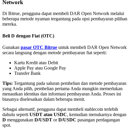
Network
Di Bitrue, pengguna dapat membeli DAR Open Network melalui
beberapa metode nyaman tergantung pada opsi pembayaran pilihan
mereka.
Mitra Bitrue
Beli D dengan Fiat (OTC)
Gunakan
pasar OTC Bitrue
untuk membeli DAR Open Network
secara langsung dengan metode pembayaran fiat seperti:
Kartu Kredit atau Debit
Apple Pay atau Google Pay
Transfer Bank
Tips:
Tergantung pada saluran pembelian dan metode pembayaran
yang Anda pilih, pembelian pertama Anda mungkin memerlukan
menautkan identitas dan informasi pembayaran Anda. Proses ini
Afiliasi Bitrue
biasanya diselesaikan dalam beberapa menit.
Hingga 65% Komisi!
Sebagai alternatif, pengguna dapat membeli stablecoin terlebih
dahulu seperti
USDT atau USDC
, kemudian menukarnya dengan
D
menggunakan
D/USDT
or
D/USDC
pasangan perdagangan
spot.