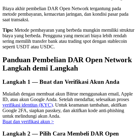
Biaya akhir pembelian DAR Open Network tergantung pada
metode pembayaran, kemacetan jaringan, dan kondisi pasar pada
saat transaksi.
Investasi Otomatis
Tips:
Metode pembayaran yang berbeda mungkin memiliki struktur
biaya yang berbeda. Pengguna yang mencari biaya lebih rendah
Raih keuntungan jangka panjang dan kepentingan fleksibel
sering memilih transfer bank atau trading spot dengan stablecoin
seperti USDT atau USDC.
Panduan Pembelian DAR Open Network
Langkah demi Langkah
Langkah
1 —
Buat dan Verifikasi Akun Anda
Mulailah dengan membuat akun Bitrue menggunakan email, Apple
ID, atau akun Google Anda. Setelah mendaftar, selesaikan proses
Pelajari Staking
verifikasi identitas (KYC)
. Untuk keamanan tambahan, aktifkan
Google 2FA, siapkan passkey, dan aktifkan kode anti-phishing
Pelajari tentang mendapatkan penghasilan pasif
untuk melindungi akun Anda.
Buat dan verifikasi akun
>
Bitrue
AI
Langkah
2 —
Pilih Cara Membeli DAR Open