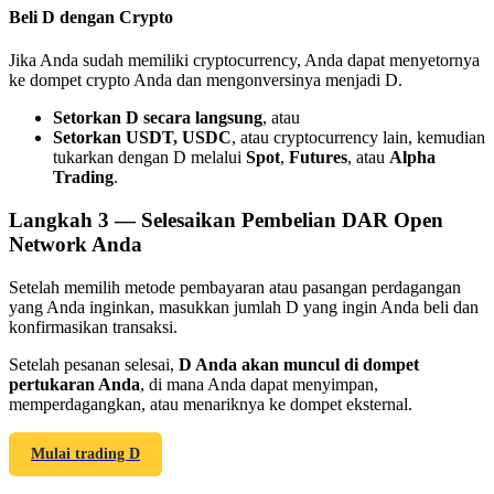
Beli D dengan Crypto
Jika Anda sudah memiliki cryptocurrency, Anda dapat menyetornya
ke dompet crypto Anda dan mengonversinya menjadi D.
Setorkan D secara langsung
, atau
Referensi
Setorkan USDT, USDC
, atau cryptocurrency lain, kemudian
tukarkan dengan D melalui
Spot
,
Futures
, atau
Alpha
Undang teman untuk mendapatkan imbalan tunai
Trading
.
Deposit CASHCAT & Win
Langkah
3 —
Selesaikan Pembelian DAR Open
Network Anda
Setelah memilih metode pembayaran atau pasangan perdagangan
yang Anda inginkan, masukkan jumlah D yang ingin Anda beli dan
konfirmasikan transaksi.
Setelah pesanan selesai,
D Anda akan muncul di dompet
pertukaran Anda
, di mana Anda dapat menyimpan,
memperdagangkan, atau menariknya ke dompet eksternal.
Mulai trading D
Deposit CASHCAT & Win