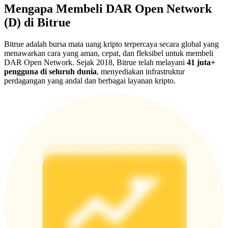
Share 500000 CASHCAT prize pool
Mengapa Membeli DAR Open Network
(D) di Bitrue
Bitrue adalah bursa mata uang kripto terpercaya secara global yang
Exclusive for BitMart Users
menawarkan cara yang aman, cepat, dan fleksibel untuk membeli
DAR Open Network. Sejak 2018, Bitrue telah melayani
41 juta+
Register & Trade to Win 500,000 USDT
pengguna di seluruh dunia
, menyediakan infrastruktur
perdagangan yang andal dan berbagai layanan kripto.
Precious Metals Trading Carnival
Trade Gold & Silver · 33,333 USDT Bonus
USDT New User Exclusive 10% APR
USDT Flexible Staking | Daily Rewards