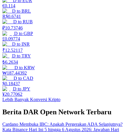
D
to
EUR
€
0.114
D
to
BRL
R$
0.6741
D
to
RUB
₽
10.73746
D
to
GBP
£
0.09774
D
to
INR
₹
12.52117
D
to
TRY
₺
6.2634
D
to
KRW
₩
187.44392
D
to
CAD
$
0.18437
D
to
JPY
¥
20.77062
Lebih Banyak Konversi Kripto
Berita DAR Open Network Terbaru
Cardano Membuka IBC: Apakah Pergerakan ADA Selanjutnya?
Kata Binance Hari Ini 5 hingga 6 Agustus 2026: Jawaban Hari