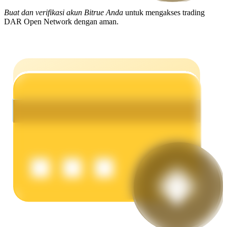
Buat dan verifikasi akun Bitrue Anda
untuk mengakses trading
Menghasilkan
DAR Open Network dengan aman.
Babi Kekuatan
Dapatkan imbalan kompetitif setiap hari