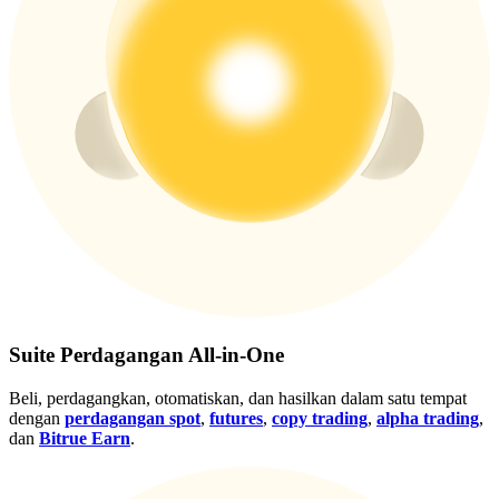
Gabung
Mendaftar
Suite Perdagangan All-in-One
Beli, perdagangkan, otomatiskan, dan hasilkan dalam satu tempat
dengan
perdagangan spot
,
futures
,
copy trading
,
alpha trading
,
dan
Bitrue Earn
.