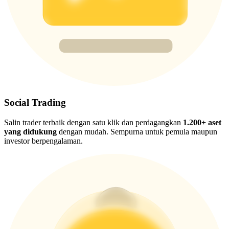
New Listing Futures Fest
Trade New Futures, Win 200,000 USDT
Crypto World Cup 2026: Grand Finale
77,777+3k Rewards
Social Trading
Salin trader terbaik dengan satu klik dan perdagangkan
1.200+ aset
yang didukung
dengan mudah. Sempurna untuk pemula maupun
investor berpengalaman.
Lebih Banyak Acara
Menangkan Hadiah dan Hadiah Eksklusif
Pusat Hadiah