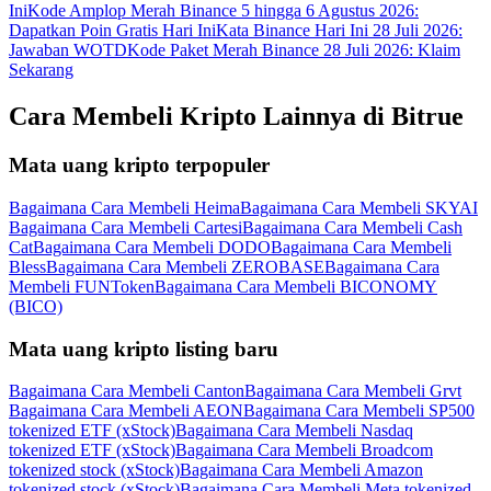
Ini
Kode Amplop Merah Binance 5 hingga 6 Agustus 2026:
Dapatkan Poin Gratis Hari Ini
Kata Binance Hari Ini 28 Juli 2026:
Jawaban WOTD
Kode Paket Merah Binance 28 Juli 2026: Klaim
Sekarang
Cara Membeli Kripto Lainnya di Bitrue
Mata uang kripto terpopuler
Bagaimana Cara Membeli Heima
Bagaimana Cara Membeli SKYAI
Bagaimana Cara Membeli Cartesi
Bagaimana Cara Membeli Cash
Cat
Bagaimana Cara Membeli DODO
Bagaimana Cara Membeli
Bless
Bagaimana Cara Membeli ZEROBASE
Bagaimana Cara
Membeli FUNToken
Bagaimana Cara Membeli BICONOMY
(BICO)
Mata uang kripto listing baru
Bagaimana Cara Membeli Canton
Bagaimana Cara Membeli Grvt
Bagaimana Cara Membeli AEON
Bagaimana Cara Membeli SP500
tokenized ETF (xStock)
Bagaimana Cara Membeli Nasdaq
tokenized ETF (xStock)
Bagaimana Cara Membeli Broadcom
tokenized stock (xStock)
Bagaimana Cara Membeli Amazon
tokenized stock (xStock)
Bagaimana Cara Membeli Meta tokenized