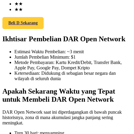
★
★
★
★
Beli D Sekarang
COIN-M Berjangka
Ikhtisar Pembelian DAR Open Network
Mata Uang Kripto Berjangka
Estimasi Waktu Pembelian
:
~3 menit
Jumlah Pembelian Minimum
:
$1
TradFi
Metode Pembayaran
:
Kartu Kredit/Debit, Transfer Bank,
Apple Pay, Google Pay, Dompet Kripto
Derivatif saham, forex, logam mulia, dan komoditas
Ketersediaan
:
Didukung di sebagian besar negara dan
wilayah di seluruh dunia
Apakah Sekarang Waktu yang Tepat
untuk Membeli DAR Open Network
DAR Open Network saat ini diperdagangkan di bawah puncak
historisnya, zona di mana akumulasi jangka panjang sering
meningkat.
USDC Berjangka
Tren 30 hari
:
menyamping