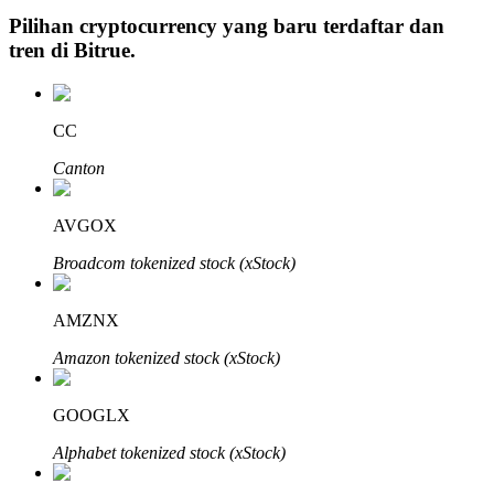
Pilihan cryptocurrency yang baru terdaftar dan
tren di
Bitrue
.
Investasi Otomatis
CC
Raih keuntungan jangka panjang dan kepentingan fleksibel
Canton
AVGOX
Broadcom tokenized stock (xStock)
AMZNX
Amazon tokenized stock (xStock)
Pelajari Staking
Pelajari tentang mendapatkan penghasilan pasif
GOOGLX
Bitrue
AI
Alphabet tokenized stock (xStock)