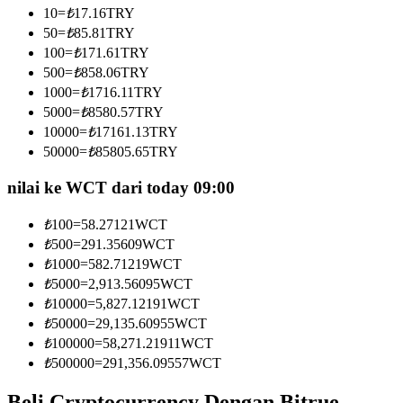
10
=
₺
17.16
TRY
Menjadi Pedagang Salinan
50
=
₺
85.81
TRY
Nikmati pembagian keuntungan dan komisi copy trading
100
=
₺
171.61
TRY
500
=
₺
858.06
TRY
1000
=
₺
1716.11
TRY
5000
=
₺
8580.57
TRY
10000
=
₺
17161.13
TRY
50000
=
₺
85805.65
TRY
nilai ke WCT dari today 09:00
₺
100
=
58.27121
WCT
Informasi
₺
500
=
291.35609
WCT
Analisis data besar termasuk info perdagangan, dll.
₺
1000
=
582.71219
WCT
₺
5000
=
2,913.56095
WCT
₺
10000
=
5,827.12191
WCT
₺
50000
=
29,135.60955
WCT
₺
100000
=
58,271.21911
WCT
₺
500000
=
291,356.09557
WCT
Beli Cryptocurrency Dengan Bitrue