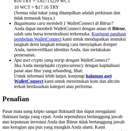
₺10 TRY = 5.82713229 WCT
Deposit & Trade BTC to Share 25000 USDT prize pool!
10 WCT = ₺17.16 TRY
(Semua nilai tukar yang ditampilkan adalah perkiraan dan
tidak termasuk biaya.)
Bagaimana cara membeli 1 WalletConnect di Bitrue?
Deposit CASHCAT & Win
Anda dapat membeli WalletConnect dengan aman di
Bitrue
,
salah satu bursa tersentralisasi terkemuka.
Kunjungi panduan
Share 500000 CASHCAT prize pool
pembelian WalletConnect
kami untuk mendapatkan instruksi
langkah demi langkah tentang cara menyiapkan dompet
Anda, memverifikasi identitas Anda, dan melakukan
pemesanan.
Apa aset crypto yang mirip dengan WalletConnect?
Exclusive for BitMart Users
Jika Anda menjelajahi cryptocurrency dengan kapitalisasi
pasar atau fitur yang sebanding, lihat:
Register & Trade to Win 500,000 USDT
Untuk informasi lebih lanjut, kunjungi
halaman aset
WalletConnect
kami untuk menemukan koin dan altcoin
terkait berdasarkan kategori atau performa.
Penafian
Precious Metals Trading Carnival
Trade Gold & Silver · 33,333 USDT Bonus
Pasar mata uang kripto sangat fluktuatif dan dapat mengalami
fluktuasi harga yang cepat. Anda sepenuhnya bertanggung jawab
atas keputusan investasi Anda dan Bitrue tidak bertanggung jawab
atas kerugian apa pun yang mungkin Anda alami. Kami