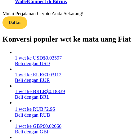
WalletConnect di Bitrue.
Menghasilkan
Mulai Perjalanan Crypto Anda Sekarang!
Daftar
Konversi populer wct ke mata uang Fiat
1
wct
ke
USD
$
0.03597
Beli dengan USD
1
wct
ke
EUR
€
0.03112
Babi Kekuatan
Beli dengan EUR
Dapatkan imbalan kompetitif setiap hari
1
wct
ke
BRL
R$
0.18339
Beli dengan BRL
1
wct
ke
RUB
₽
2.96
Beli dengan RUB
1
wct
ke
GBP
£
0.02666
Beli dengan GBP