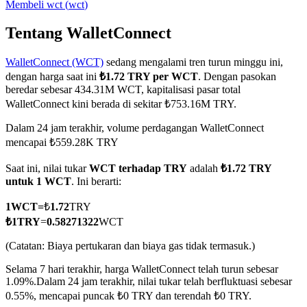
Membeli
wct
(
wct
)
Tentang WalletConnect
WalletConnect (WCT)
sedang mengalami tren turun minggu ini,
COIN-M Berjangka
dengan harga saat ini
₺1.72 TRY per WCT
. Dengan pasokan
Mata Uang Kripto Berjangka
beredar sebesar 434.31M WCT, kapitalisasi pasar total
WalletConnect kini berada di sekitar ₺753.16M TRY.
Dalam 24 jam terakhir, volume perdagangan WalletConnect
TradFi
mencapai ₺559.28K TRY
Derivatif saham, forex, logam mulia, dan komoditas
Saat ini, nilai tukar
WCT terhadap TRY
adalah
₺1.72 TRY
untuk 1 WCT
. Ini berarti:
1
WCT
=
₺
1.72
TRY
₺
1
TRY
=
0.58271322
WCT
(Catatan: Biaya pertukaran dan biaya gas tidak termasuk.)
Selama 7 hari terakhir, harga WalletConnect telah turun sebesar
1.09%.
Dalam 24 jam terakhir, nilai tukar telah berfluktuasi sebesar
0.55%, mencapai puncak ₺0 TRY dan terendah ₺0 TRY.
USDC Berjangka