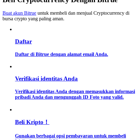
Buat akun Bitrue
untuk membeli dan menjual Cryptocurrency di
Memandu
bursa crypto yang paling aman.
Panduan Pemula Berjangka
Daftar
Daftar di Bitrue dengan alamat email Anda.
Verifikasi identitas Anda
Strategi perdagangan
Verifikasi identitas Anda dengan memasukkan informasi
pribadi Anda dan mengunggah ID Foto yang valid.
Pelajari cara untuk tetap menghasilkan keuntungan
Beli Kripto！
Gunakan berbagai opsi pembayaran untuk membeli