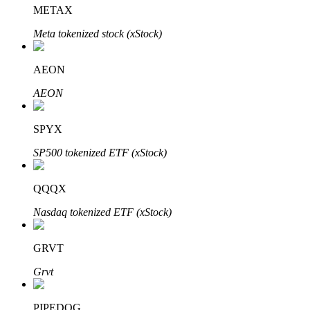
METAX
Meta tokenized stock (xStock)
AEON
Mitra Bitrue
AEON
SPYX
SP500 tokenized ETF (xStock)
QQQX
Nasdaq tokenized ETF (xStock)
Afiliasi Bitrue
Hingga 65% Komisi!
GRVT
Grvt
PIPEDOG