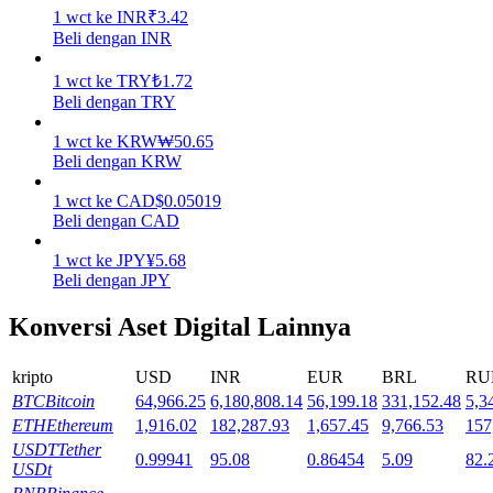
1
wct
ke
INR
₹
3.42
Beli dengan INR
Mempertaruhkan
Pengembalian tinggi & akses instan
1
wct
ke
TRY
₺
1.72
Beli dengan TRY
1
wct
ke
KRW
₩
50.65
Beli dengan KRW
1
wct
ke
CAD
$
0.05019
Beli dengan CAD
1
wct
ke
JPY
¥
5.68
Beli dengan JPY
Launchpool
Konversi Aset Digital Lainnya
Staking fleksibel untuk mendapatkan token populer
kripto
USD
INR
EUR
BRL
RU
BTC
Bitcoin
64,966.25
6,180,808.14
56,199.18
331,152.48
5,3
ETH
Ethereum
1,916.02
182,287.93
1,657.45
9,766.53
157
USDT
Tether
0.99941
95.08
0.86454
5.09
82.
USDt