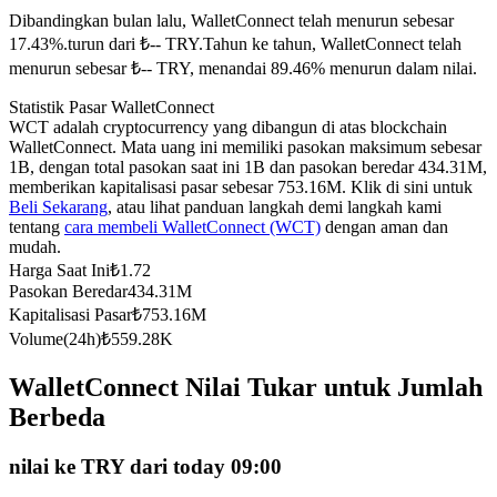
Dibandingkan bulan lalu, WalletConnect telah menurun sebesar
Kontrak berjangka menggunakan USDC sebagai jaminannya
17.43%.turun dari ₺-- TRY.
Tahun ke tahun, WalletConnect telah
menurun sebesar ₺-- TRY, menandai 89.46% menurun dalam nilai.
Statistik Pasar WalletConnect
WCT adalah cryptocurrency yang dibangun di atas blockchain
WalletConnect. Mata uang ini memiliki pasokan maksimum sebesar
1B, dengan total pasokan saat ini 1B dan pasokan beredar 434.31M,
memberikan kapitalisasi pasar sebesar 753.16M. Klik di sini untuk
Beli Sekarang
, atau lihat panduan langkah demi langkah kami
tentang
cara membeli WalletConnect (WCT)
dengan aman dan
mudah.
Copy Trading
Harga Saat Ini
₺
1.72
Bergabunglah dengan pedagang top
Pasokan Beredar
434.31M
Kapitalisasi Pasar
₺
753.16M
Volume(24h)
₺
559.28K
WalletConnect Nilai Tukar untuk Jumlah
Berbeda
nilai ke TRY dari today 09:00