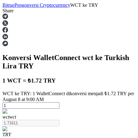
Bitrue
Pengonversi Cryptocurrency
WCT
ke
TRY
Share
Berjangka
Konversi WalletConnect
wct
ke Turkish
Lira
TRY
1 WCT = ₺1.72 TRY
USDT Berjangka
WCT ke TRY: 1 WalletConnect dikonversi menjadi ₺1.72 TRY per
August 8 at 9:00 AM
Kontrak berjangka menggunakan USDT sebagai jaminannya
wct
wct
TRY