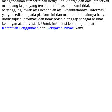
mengandalkan sumber pihak ketiga untuk harga dan data lain terkait
USDT New User Exclusive 10% APR
mata uang kripto yang tercantum di atas, dan kami tidak
USDT Flexible Staking | Daily Rewards
bertanggung jawab atas keandalan atau keakuratannya. Informasi
yang disediakan pada platform ini dan materi terkait lainnya hanya
untuk tujuan informasi dan tidak boleh dianggap sebagai nasihat
keuangan atau investasi. Untuk informasi lebih lanjut, lihat
Ketentuan Penggunaan
dan
Kebijakan Privasi
kami.
BTC New User Exclusive: 6.5% APR
BTC Flexible Staking | Daily Rewards
Lebih Banyak Acara
Menangkan Hadiah dan Hadiah Eksklusif
Pusat Hadiah