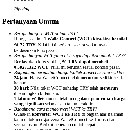
Pipedog
Pertanyaan Umum
Referensi
Berapa harga 1 WCT dalam TRY?
Hingga saat ini,
1 WalletConnect (WCT) kira-kira bernilai
Undang teman untuk mendapatkan imbalan tunai
₺1.72 TRY
. Nilai ini diperbarui secara waktu nyata
berdasarkan kurs pasar.
BTC Welcome Rewards
Berapa banyak WCT yang bisa saya dapatkan untuk 1 TRY?
Berdasarkan kurs saat ini,
₺1 TRY dapat membeli
0.58271322 WCT
. Nilai ini berubah sesuai kondisi pasar.
Bagaimana perubahan harga WalletConnect seiring waktu?
24 jam:
Harga WalletConnect telah
menurun sedikit
sejak
kemarin.
30 hari:
Nilai tukar WCT terhadap TRY telah
menurun
dibandingkan bulan lalu.
1 tahun:
WalletConnect telah mengalami
penurunan harga
yang signifikan
selama satu tahun terakhir.
Bagaimana cara mengonversi WCT ke TRY?
Gunakan
konverter WCT ke TRY
di bagian atas halaman
kami untuk mengonversi WalletConnect ke Turkish Lira
BTC Welcome Rewards
secara instan. Berikut beberapa contoh cepat: