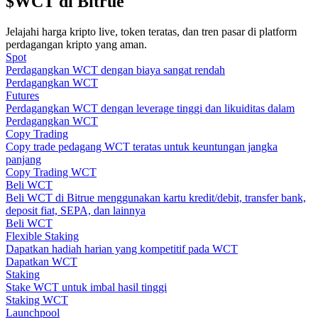
$WCT di Bitrue
Memandu
Jelajahi harga kripto live, token teratas, dan tren pasar di platform
perdagangan kripto yang aman.
Panduan Pemula Berjangka
Spot
Perdagangkan WCT dengan biaya sangat rendah
Perdagangkan WCT
Futures
Perdagangkan WCT dengan leverage tinggi dan likuiditas dalam
Perdagangkan WCT
Copy Trading
Copy trade pedagang WCT teratas untuk keuntungan jangka
panjang
Copy Trading WCT
Beli WCT
Beli WCT di Bitrue menggunakan kartu kredit/debit, transfer bank,
Strategi perdagangan
deposit fiat, SEPA, dan lainnya
Beli WCT
Pelajari cara untuk tetap menghasilkan keuntungan
Flexible Staking
Dapatkan hadiah harian yang kompetitif pada WCT
Dapatkan WCT
Staking
Stake WCT untuk imbal hasil tinggi
Staking WCT
Launchpool