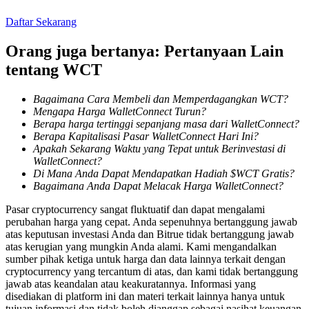
Daftar Sekarang
Penguncian BTR
Orang juga bertanya: Pertanyaan Lain
tentang WCT
Investasi eksklusif untuk pemegang BTR
Bagaimana Cara Membeli dan Memperdagangkan WCT?
Mengapa Harga WalletConnect Turun?
Berapa harga tertinggi sepanjang masa dari WalletConnect?
Berapa Kapitalisasi Pasar WalletConnect Hari Ini?
Apakah Sekarang Waktu yang Tepat untuk Berinvestasi di
WalletConnect?
Di Mana Anda Dapat Mendapatkan Hadiah $WCT Gratis?
Bagaimana Anda Dapat Melacak Harga WalletConnect?
Pinjaman
Pasar cryptocurrency sangat fluktuatif dan dapat mengalami
perubahan harga yang cepat. Anda sepenuhnya bertanggung jawab
Layanan pinjaman yang didukung Crypto
atas keputusan investasi Anda dan Bitrue tidak bertanggung jawab
atas kerugian yang mungkin Anda alami. Kami mengandalkan
sumber pihak ketiga untuk harga dan data lainnya terkait dengan
cryptocurrency yang tercantum di atas, dan kami tidak bertanggung
jawab atas keandalan atau keakuratannya. Informasi yang
disediakan di platform ini dan materi terkait lainnya hanya untuk
tujuan informasi dan tidak boleh dianggap sebagai nasihat keuangan