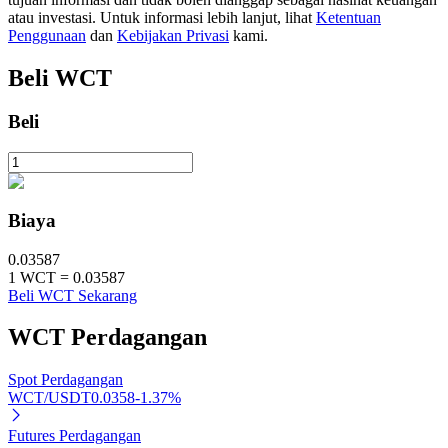
atau investasi. Untuk informasi lebih lanjut, lihat
Ketentuan
Penggunaan
dan
Kebijakan Privasi
kami.
Beli
WCT
Investasi Otomatis
Beli
Raih keuntungan jangka panjang dan kepentingan fleksibel
Biaya
0.03587
1
WCT
=
0.03587
Beli WCT Sekarang
Pelajari Staking
WCT
Perdagangan
Pelajari tentang mendapatkan penghasilan pasif
Spot Perdagangan
Bitrue
AI
WCT/USDT
0.0358
-1.37
%
Futures Perdagangan