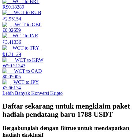
WCT
to
BRL
R$
0.18289
Mempertaruhkan
WCT
to
RUB
₽
2.95154
Pengembalian tinggi & akses instan
WCT
to
GBP
£
0.02659
WCT
to
INR
₹
3.41336
WCT
to
TRY
₺
1.71129
WCT
to
KRW
₩
50.51243
WCT
to
CAD
$
0.05005
WCT
to
JPY
Launchpool
¥
5.66174
Lebih Banyak Konversi Kripto
Staking fleksibel untuk mendapatkan token populer
Daftar sekarang untuk mengklaim paket
hadiah pendatang baru 1788 USDT
Bergabunglah dengan Bitrue untuk mendapatkan
hadiah eksklusif