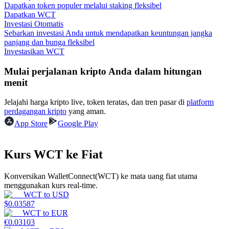
Dapatkan token populer melalui staking fleksibel
Dapatkan WCT
Menghasilkan
Investasi Otomatis
Sebarkan investasi Anda untuk mendapatkan keuntungan jangka
panjang dan bunga fleksibel
Investasikan WCT
Mulai perjalanan kripto Anda dalam hitungan
menit
Jelajahi harga kripto live, token teratas, dan tren pasar di
platform
perdagangan kripto
yang aman.
App Store
Google Play
Babi Kekuatan
Dapatkan imbalan kompetitif setiap hari
Kurs WCT ke Fiat
Konversikan WalletConnect(WCT) ke mata uang fiat utama
menggunakan kurs real-time.
WCT
to
USD
$
0.03587
WCT
to
EUR
€
0.03103