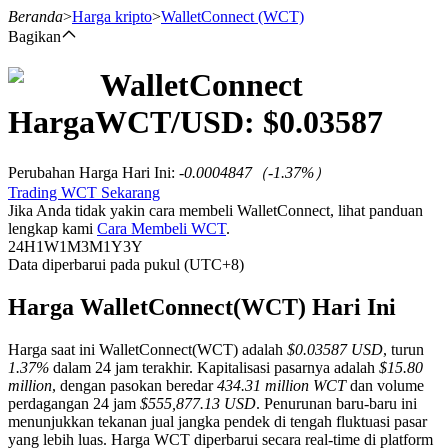
Beranda
>
Harga kripto
>
WalletConnect
(WCT)
Bagikan
WalletConnect
Berjangka
Harga
WCT
/USD: $
0.03587
Perubahan Harga Hari Ini
:
-0.0004847
（
-1.37
%）
Trading WCT Sekarang
Jika Anda tidak yakin cara membeli WalletConnect, lihat panduan
lengkap kami
Cara Membeli WCT
.
24H
1W
1M
3M
1Y
3Y
Data diperbarui pada pukul (UTC+8)
USDT Berjangka
Harga WalletConnect(WCT) Hari Ini
Kontrak berjangka menggunakan USDT sebagai jaminannya
Harga saat ini WalletConnect(WCT) adalah
$0.03587 USD
, turun
1.37%
dalam 24 jam terakhir. Kapitalisasi pasarnya adalah
$15.80
million
, dengan pasokan beredar
434.31 million WCT
dan volume
perdagangan 24 jam
$555,877.13 USD
. Penurunan baru-baru ini
menunjukkan tekanan jual jangka pendek di tengah fluktuasi pasar
yang lebih luas. Harga WCT diperbarui secara real-time di platform