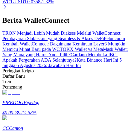
WCT/USDT
0.0358
-1.32
%
Berita WalletConnect
TRON Menjadi Lebih Mudah Diakses Melalui WalletConnect:
Mitra Bitrue
Pembayaran Stablecoin yang Seamless & Akses DeFi
Peluncuran
Kembali WalletConnect: Bagaimana Kemitraan Layer3 Mungkin
Memicu Minat Baru pada WCT
OKX Wallet vs MetaMask Wallet:
Yang Mana yang Harus Anda Pilih?
Cardano Membuka IBC:
Apakah Pergerakan ADA Selanjutnya?
Kata Binance Hari Ini 5
hingga 6 Agustus 2026: Jawaban Hari Ini
Peringkat Kripto
Daftar Baru
Tren
Pemenang
Afiliasi Bitrue
PIPEDOG
Pipedog
Hingga 65% Komisi!
$
0.00239
-14.58
%
CC
Canton