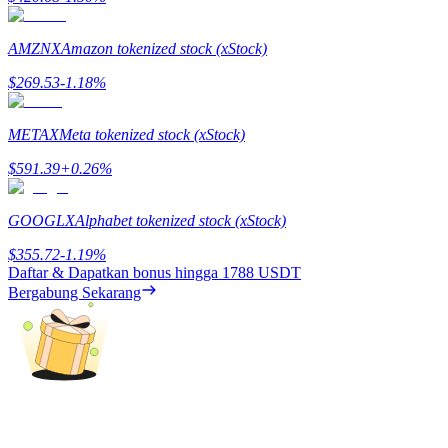
Deposit & Trade BTC to Share 25000 USDT prize pool!
AMZNX
Amazon tokenized stock (xStock)
$
269.53
-1.18
%
Deposit CASHCAT & Win
Share 500000 CASHCAT prize pool
METAX
Meta tokenized stock (xStock)
$
591.39
+
0.26
%
Exclusive for BitMart Users
GOOGLX
Alphabet tokenized stock (xStock)
Register & Trade to Win 500,000 USDT
$
355.72
-1.19
%
Daftar & Dapatkan bonus hingga
1788 USDT
Bergabung Sekarang
Precious Metals Trading Carnival
Trade Gold & Silver · 33,333 USDT Bonus