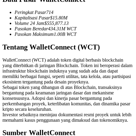
Kontrak berjangka menggunakan USDC sebagai jaminannya
Peringkat Pasar
714
Kapitalisasi Pasar
$
15.80M
Volume 24 Jam
$
555,877.13
Pasokan Beredar
434.31M
WCT
Pasokan Maksimum
1.00B
WCT
Tentang WalletConnect (WCT)
WalletConnect (WCT) adalah token digital berbasis blockchain
yang diterbitkan di jaringan Blockchain. Token ini beroperasi dalam
Copy Trading
infrastruktur blockchain induknya yang sudah ada dan dapat
memiliki berbagai fungsi, seperti utilitas, tata kelola, atau partisipasi
Bergabunglah dengan pedagang top
ekosistem tergantung pada desain proyeknya.
Sebagai token yang dibangun di atas Blockchain, transaksinya
bergantung pada keamanan jaringan dasar dan mekanisme
konsensusnya. Adopsi dan kinerja pasar bergantung pada
perkembangan proyek, keterlibatan komunitas, dan dinamika pasar
kripto secara keseluruhan.
Investor sebaiknya meninjau dokumentasi resmi proyek untuk lebih
memahami kasus penggunaan yang dimaksud dan tokenomiknya.
Sumber WalletConnect