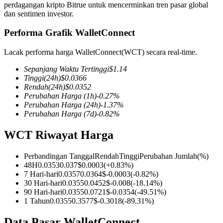
perdagangan kripto Bitrue untuk mencerminkan tren pasar global
dan sentimen investor.
Performa Grafik WalletConnect
COIN-M Berjangka
Lacak performa harga WalletConnect(WCT) secara real-time.
Mata Uang Kripto Berjangka
Sepanjang Waktu Tertinggi
$
1.14
Tinggi
(24h)
$
0.0366
Rendah
(24h)
$
0.0352
Perubahan Harga
(1h)
-0.27
%
TradFi
Perubahan Harga
(24h)
-1.37
%
Perubahan Harga
(7d)
-0.82
%
Derivatif saham, forex, logam mulia, dan komoditas
WCT Riwayat Harga
Perbandingan Tanggal
Rendah
Tinggi
Perubahan Jumlah
(%)
48H
0.0353
0.037
$
0.0003
(
+
0.83
%)
7 Hari-hari
0.0357
0.0364
$
-0.0003
(
-0.82
%)
30 Hari-hari
0.0355
0.0452
$
-0.008
(
-18.14
%)
90 Hari-hari
0.0355
0.0721
$
-0.0354
(
-49.51
%)
1 Tahun
0.0355
0.3577
$
-0.3018
(
-89.31
%)
USDC Berjangka
Data Pasar WalletConnect