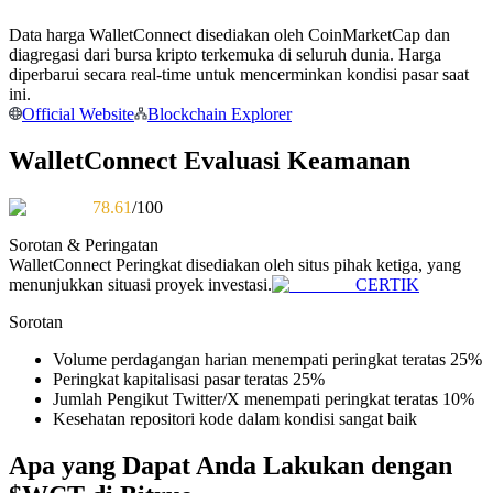
Menjadi Pedagang Salinan
Data harga WalletConnect disediakan oleh CoinMarketCap dan
Nikmati pembagian keuntungan dan komisi copy trading
diagregasi dari bursa kripto terkemuka di seluruh dunia. Harga
diperbarui secara real-time untuk mencerminkan kondisi pasar saat
ini.
Official Website
Blockchain Explorer
WalletConnect Evaluasi Keamanan
78.61
/100
Sorotan & Peringatan
WalletConnect
Peringkat disediakan oleh situs pihak ketiga, yang
Informasi
menunjukkan situasi proyek investasi.
CERTIK
Analisis data besar termasuk info perdagangan, dll.
Sorotan
Volume perdagangan harian menempati peringkat teratas 25%
Peringkat kapitalisasi pasar teratas 25%
Jumlah Pengikut Twitter/X menempati peringkat teratas 10%
Kesehatan repositori kode dalam kondisi sangat baik
Apa yang Dapat Anda Lakukan dengan