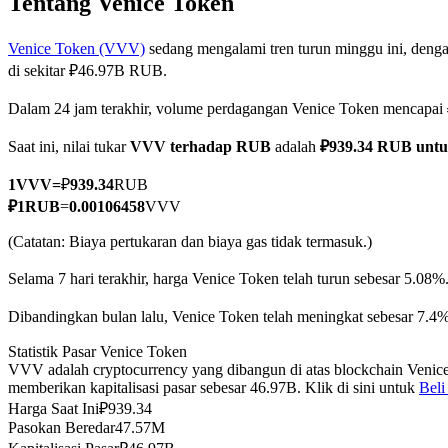
Tentang Venice Token
Venice Token (VVV)
sedang mengalami tren turun minggu ini, denga
di sekitar ₽46.97B RUB.
COIN-M Berjangka
Dalam 24 jam terakhir, volume perdagangan Venice Token mencap
Mata Uang Kripto Berjangka
Saat ini, nilai tukar
VVV terhadap RUB
adalah
₽939.34 RUB unt
1
VVV
=
₽
939.34
RUB
TradFi
₽
1
RUB
=
0.00106458
VVV
Derivatif saham, forex, logam mulia, dan komoditas
(Catatan: Biaya pertukaran dan biaya gas tidak termasuk.)
Selama 7 hari terakhir, harga Venice Token telah turun sebesar 5.08%
Dibandingkan bulan lalu, Venice Token telah meningkat sebesar 7.4%
Statistik Pasar Venice Token
VVV adalah cryptocurrency yang dibangun di atas blockchain Venice
memberikan kapitalisasi pasar sebesar 46.97B. Klik di sini untuk
Beli
Harga Saat Ini
₽
939.34
Pasokan Beredar
47.57M
USDC Berjangka