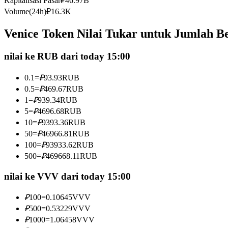
Kapitalisasi Pasar
₽
46.97B
Kontrak berjangka menggunakan USDC sebagai jaminannya
Volume(24h)
₽
16.3K
Venice Token Nilai Tukar untuk Jumlah B
nilai ke RUB dari today 15:00
0.1
=
₽
93.93
RUB
0.5
=
₽
469.67
RUB
1
=
₽
939.34
RUB
5
=
₽
4696.68
RUB
Copy Trading
10
=
₽
9393.36
RUB
Bergabunglah dengan pedagang top
50
=
₽
46966.81
RUB
100
=
₽
93933.62
RUB
500
=
₽
469668.11
RUB
nilai ke VVV dari today 15:00
₽
100
=
0.10645
VVV
₽
500
=
0.53229
VVV
₽
1000
=
1.06458
VVV