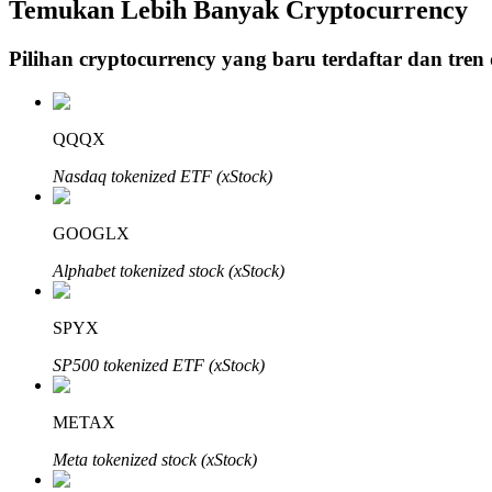
Temukan Lebih Banyak Cryptocurrency
Pilihan cryptocurrency yang baru terdaftar dan tren
Penguncian BTR
Investasi eksklusif untuk pemegang BTR
QQQX
Nasdaq tokenized ETF (xStock)
GOOGLX
Alphabet tokenized stock (xStock)
SPYX
Pinjaman
SP500 tokenized ETF (xStock)
Layanan pinjaman yang didukung Crypto
METAX
Meta tokenized stock (xStock)