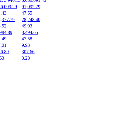
275,946.15
3,080,691.43
56,009.29
91,095.79
1.43
47.55
8,377.79
28,248.40
5.52
49.93
984.89
3,494.65
1.49
47.58
7.01
9.93
26.89
307.66
63
3.28