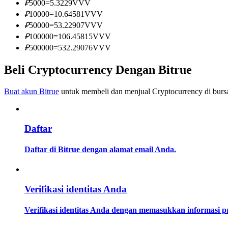
₽
5000
=
5.3229
VVV
Menjadi Pedagang Salinan
₽
10000
=
10.64581
VVV
Nikmati pembagian keuntungan dan komisi copy trading
₽
50000
=
53.22907
VVV
₽
100000
=
106.45815
VVV
₽
500000
=
532.29076
VVV
Beli Cryptocurrency Dengan Bitrue
Buat akun Bitrue
untuk membeli dan menjual Cryptocurrency di bursa
Daftar
Informasi
Analisis data besar termasuk info perdagangan, dll.
Daftar di Bitrue dengan alamat email Anda.
Verifikasi identitas Anda
Verifikasi identitas Anda dengan memasukkan informasi 