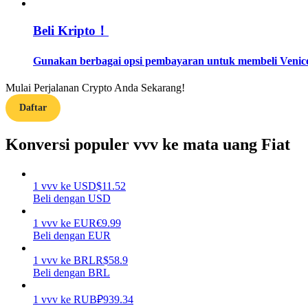
Beli Kripto！
Memandu
Panduan Pemula Berjangka
Gunakan berbagai opsi pembayaran untuk membeli Venice
Mulai Perjalanan Crypto Anda Sekarang!
Daftar
Konversi populer vvv ke mata uang Fiat
1
vvv
ke
USD
$
11.52
Strategi perdagangan
Beli dengan USD
Pelajari cara untuk tetap menghasilkan keuntungan
1
vvv
ke
EUR
€
9.99
Beli dengan EUR
1
vvv
ke
BRL
R$
58.9
Beli dengan BRL
1
vvv
ke
RUB
₽
939.34