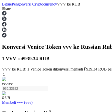
Bitrue
Pengonversi Cryptocurrency
VVV
ke
RUB
Share
Berjangka
Konversi Venice Token
vvv
ke Russian Ru
1 VVV = ₽939.34 RUB
VVV ke RUB: 1 Venice Token dikonversi menjadi ₽939.34 RUB per
USDT Berjangka
vvv
vvv
Kontrak berjangka menggunakan USDT sebagai jaminannya
RUB
Membeli
vvv
(
vvv
)