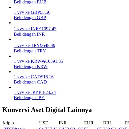
Beli dengan RUB
Menghasilkan
1
vvv
ke
GBP
£
8.56
Beli dengan GBP
1
vvv
ke
INR
₹
1097.45
Beli dengan INR
1
vvv
ke
TRY
₺
548.49
Beli dengan TRY
1
vvv
ke
KRW
₩
16391.35
Beli dengan KRW
Babi Kekuatan
1
vvv
ke
CAD
$
16.16
Dapatkan imbalan kompetitif setiap hari
Beli dengan CAD
1
vvv
ke
JPY
¥
1823.24
Beli dengan JPY
Konversi Aset Digital Lainnya
kripto
USD
INR
EUR
BRL
R