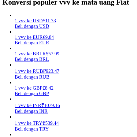
Konversi populer vvv ke mata uang Fiat
Menghasilkan
1
vvv
ke
USD
$
11.33
Beli dengan USD
1
vvv
ke
EUR
€
9.84
Beli dengan EUR
1
vvv
ke
BRL
R$
57.99
Beli dengan BRL
1
vvv
ke
RUB
₽
923.47
Babi Kekuatan
Beli dengan RUB
Dapatkan imbalan kompetitif setiap hari
1
vvv
ke
GBP
£
8.42
Beli dengan GBP
1
vvv
ke
INR
₹
1079.16
Beli dengan INR
1
vvv
ke
TRY
₺
539.44
Beli dengan TRY