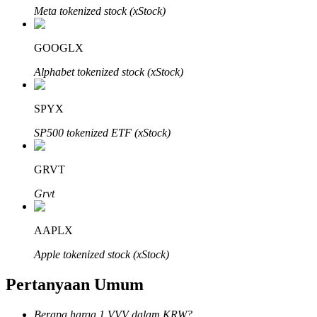
Meta tokenized stock (xStock)
GOOGLX
Alphabet tokenized stock (xStock)
Mitra Bitrue
SPYX
SP500 tokenized ETF (xStock)
GRVT
Grvt
Afiliasi Bitrue
AAPLX
Hingga 65% Komisi!
Apple tokenized stock (xStock)
Pertanyaan Umum
Berapa harga 1 VVV dalam KRW?