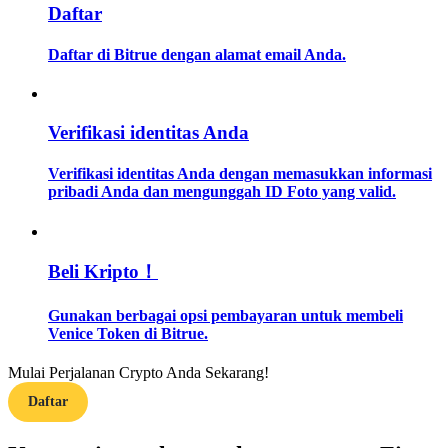
Daftar
Memandu
Daftar di Bitrue dengan alamat email Anda.
Panduan Pemula Berjangka
Verifikasi identitas Anda
Verifikasi identitas Anda dengan memasukkan informasi
pribadi Anda dan mengunggah ID Foto yang valid.
Beli Kripto！
Strategi perdagangan
Gunakan berbagai opsi pembayaran untuk membeli
Pelajari cara untuk tetap menghasilkan keuntungan
Venice Token di Bitrue.
Mulai Perjalanan Crypto Anda Sekarang!
Daftar