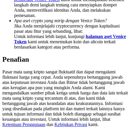
Share 500000 CASHCAT prize pool
langkah demi langkah tentang cara menyiapkan dompet
Anda, memverifikasi identitas Anda, dan melakukan
pemesanan.
Apa aset crypto yang mirip dengan Venice Token?
Jika Anda menjelajahi cryptocurrency dengan kapitalisasi
Exclusive for BitMart Users
pasar atau fitur yang sebanding, lihat:
Untuk informasi lebih lanjut, kunjungi
halaman aset Venice
Register & Trade to Win 500,000 USDT
Token
kami untuk menemukan koin dan altcoin terkait
berdasarkan kategori atau performa.
Penafian
Precious Metals Trading Carnival
Pasar mata uang kripto sangat fluktuatif dan dapat mengalami
Trade Gold & Silver · 33,333 USDT Bonus
fluktuasi harga yang cepat. Anda sepenuhnya bertanggung jawab
atas keputusan investasi Anda dan Bitrue tidak bertanggung jawab
atas kerugian apa pun yang mungkin Anda alami. Kami
mengandalkan sumber pihak ketiga untuk harga dan data lain terkait
USDT New User Exclusive 10% APR
mata uang kripto yang tercantum di atas, dan kami tidak
bertanggung jawab atas keandalan atau keakuratannya. Informasi
USDT Flexible Staking | Daily Rewards
yang disediakan pada platform ini dan materi terkait lainnya hanya
untuk tujuan informasi dan tidak boleh dianggap sebagai nasihat
keuangan atau investasi. Untuk informasi lebih lanjut, lihat
Ketentuan Penggunaan
dan
Kebijakan Privasi
kami.