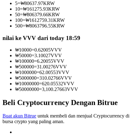
5
=
₩
80637.97
KRW
Menjadi Pedagang Salinan
10
=
₩
161275.93
KRW
50
=
₩
806379.66
KRW
Nikmati pembagian keuntungan dan komisi copy trading
100
=
₩
1612759.31
KRW
500
=
₩
8063796.55
KRW
nilai ke VVV dari today 18:59
₩
10000
=
0.62005
VVV
₩
50000
=
3.10027
VVV
₩
100000
=
6.20055
VVV
₩
500000
=
31.00276
VVV
₩
1000000
=
62.00553
VVV
₩
5000000
=
310.02766
VVV
Informasi
₩
10000000
=
620.05532
VVV
₩
50000000
=
3,100.27663
VVV
Analisis data besar termasuk info perdagangan, dll.
Beli Cryptocurrency Dengan Bitrue
Buat akun Bitrue
untuk membeli dan menjual Cryptocurrency di
bursa crypto yang paling aman.