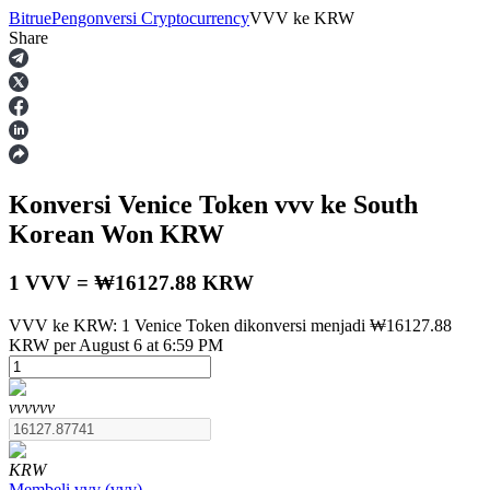
Bitrue
Pengonversi Cryptocurrency
VVV
ke
KRW
Share
Berjangka
Konversi Venice Token
vvv
ke South
Korean Won
KRW
1 VVV = ₩16127.88 KRW
VVV ke KRW: 1 Venice Token dikonversi menjadi ₩16127.88
USDT Berjangka
KRW per August 6 at 6:59 PM
Kontrak berjangka menggunakan USDT sebagai jaminannya
vvv
vvv
KRW
Membeli
vvv
(
vvv
)