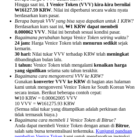
Hingga saat ini,
1 Venice Token (VVV) kira-kira bernilai
₩16127.59 KRW
. Nilai ini diperbarui secara waktu nyata
berdasarkan kurs pasar.
Berapa banyak VVV yang bisa saya dapatkan untuk 1 KRW?
Berdasarkan kurs saat ini,
₩1 KRW dapat membeli
0.000062 VVV
. Nilai ini berubah sesuai kondisi pasar.
Referensi
Bagaimana perubahan harga Venice Token seiring waktu?
24 jam:
Harga Venice Token telah
menurun sedikit
sejak
Undang teman untuk mendapatkan imbalan tunai
kemarin.
30 hari:
Nilai tukar VVV terhadap KRW telah
meningkat
Deposit CASHCAT & Win
dibandingkan bulan lalu.
1 tahun:
Venice Token telah mengalami
kenaikan harga
yang signifikan
selama satu tahun terakhir.
Bagaimana cara mengonversi VVV ke KRW?
Gunakan
konverter VVV ke KRW
di bagian atas halaman
kami untuk mengonversi Venice Token ke South Korean Won
secara instan. Berikut beberapa contoh cepat:
₩10 KRW = 0.00062005 VVV
10 VVV = ₩161275.93 KRW
(Semua nilai tukar yang ditampilkan adalah perkiraan dan
tidak termasuk biaya.)
Bagaimana cara membeli 1 Venice Token di Bitrue?
Anda dapat membeli Venice Token dengan aman di
Bitrue
,
Deposit CASHCAT & Win
salah satu bursa tersentralisasi terkemuka.
Kunjungi panduan
pembelian Venice Token
kami untuk mendapatkan instruksi