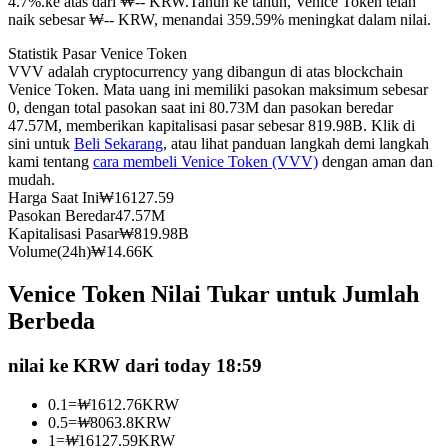
4.7%.ke atas dari ₩-- KRW.
Tahun ke tahun, Venice Token telah
naik sebesar ₩-- KRW, menandai 359.59% meningkat dalam nilai.
Kontrak berjangka menggunakan USDC sebagai jaminannya
Statistik Pasar Venice Token
VVV adalah cryptocurrency yang dibangun di atas blockchain
Venice Token. Mata uang ini memiliki pasokan maksimum sebesar
0, dengan total pasokan saat ini 80.73M dan pasokan beredar
47.57M, memberikan kapitalisasi pasar sebesar 819.98B. Klik di
sini untuk
Beli Sekarang
, atau lihat panduan langkah demi langkah
kami tentang
cara membeli Venice Token (VVV)
dengan aman dan
mudah.
Harga Saat Ini
₩
16127.59
Pasokan Beredar
47.57M
Copy Trading
Kapitalisasi Pasar
₩
819.98B
Volume(24h)
₩
14.66K
Bergabunglah dengan pedagang top
Venice Token Nilai Tukar untuk Jumlah
Berbeda
nilai ke KRW dari today 18:59
0.1
=
₩
1612.76
KRW
0.5
=
₩
8063.8
KRW
1
=
₩
16127.59
KRW