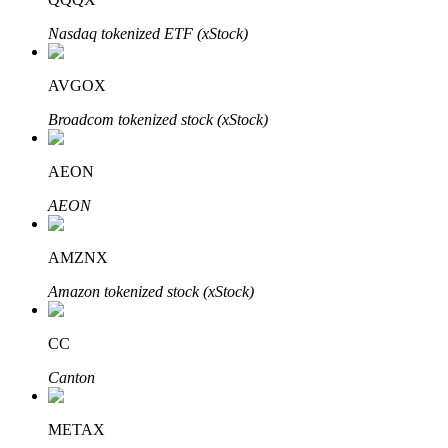
Nasdaq tokenized ETF (xStock)
AVGOX
Investasi Otomatis
Broadcom tokenized stock (xStock)
Raih keuntungan jangka panjang dan kepentingan fleksibel
AEON
AEON
AMZNX
Amazon tokenized stock (xStock)
Pelajari Staking
CC
Pelajari tentang mendapatkan penghasilan pasif
Canton
Bitrue
AI
METAX