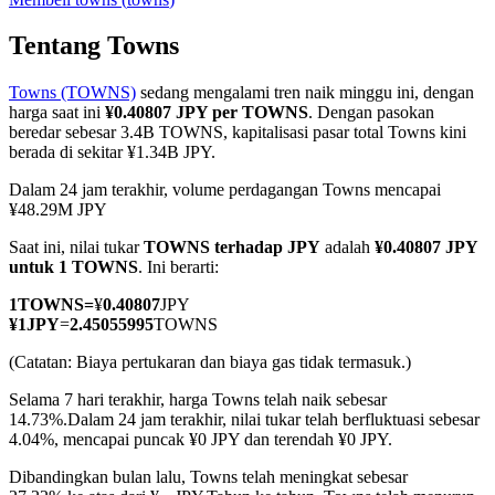
Tentang Towns
Towns (TOWNS)
sedang mengalami tren naik minggu ini, dengan
COIN-M Berjangka
harga saat ini
¥0.40807 JPY per TOWNS
. Dengan pasokan
beredar sebesar 3.4B TOWNS, kapitalisasi pasar total Towns kini
Mata Uang Kripto Berjangka
berada di sekitar ¥1.34B JPY.
Dalam 24 jam terakhir, volume perdagangan Towns mencapai
¥48.29M JPY
TradFi
Saat ini, nilai tukar
TOWNS terhadap JPY
adalah
¥0.40807 JPY
Derivatif saham, forex, logam mulia, dan komoditas
untuk 1 TOWNS
. Ini berarti:
1
TOWNS
=
¥
0.40807
JPY
¥
1
JPY
=
2.45055995
TOWNS
(Catatan: Biaya pertukaran dan biaya gas tidak termasuk.)
Selama 7 hari terakhir, harga Towns telah naik sebesar
14.73%.
Dalam 24 jam terakhir, nilai tukar telah berfluktuasi sebesar
4.04%, mencapai puncak ¥0 JPY dan terendah ¥0 JPY.
Dibandingkan bulan lalu, Towns telah meningkat sebesar
USDC Berjangka