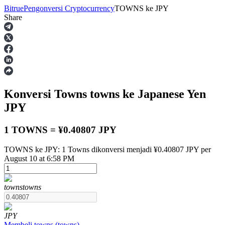
Bitrue
Pengonversi Cryptocurrency
TOWNS
ke
JPY
Share
Berjangka
Konversi Towns
towns
ke Japanese Yen
JPY
1 TOWNS = ¥0.40807 JPY
TOWNS ke JPY: 1 Towns dikonversi menjadi ¥0.40807 JPY per
USDT Berjangka
August 10 at 6:58 PM
Kontrak berjangka menggunakan USDT sebagai jaminannya
towns
towns
JPY
Membeli
towns
(
towns
)