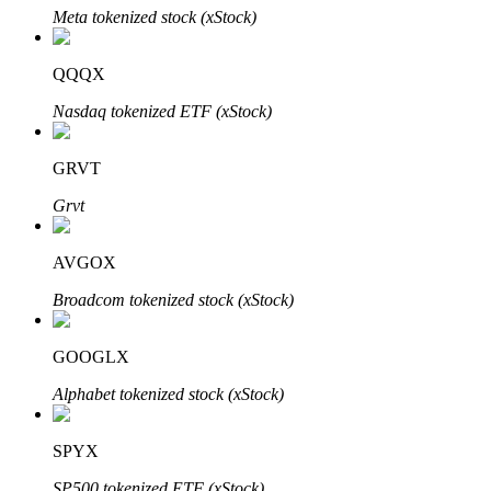
Meta tokenized stock (xStock)
QQQX
Investasi Otomatis
Nasdaq tokenized ETF (xStock)
Raih keuntungan jangka panjang dan kepentingan fleksibel
GRVT
Grvt
AVGOX
Broadcom tokenized stock (xStock)
GOOGLX
Pelajari Staking
Alphabet tokenized stock (xStock)
Pelajari tentang mendapatkan penghasilan pasif
Bitrue
AI
SPYX
SP500 tokenized ETF (xStock)