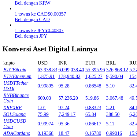
Beli dengan KRW
Mempertaruhkan
1
towns
ke
CAD
$
0.00357
Beli dengan CAD
Pengembalian tinggi & akses instan
1
towns
ke
JPY
¥
0.40807
Beli dengan JPY
Konversi Aset Digital Lainnya
kripto
USD
INR
EUR
BRL
RU
BTC
Bitcoin
63,938.83
6,099,038.40
55,395.96
326,868.12
5,2
ETH
Ethereum
1,875.91
178,940.82
1,625.27
9,590.04
154
USDT
Tether
Launchpool
0.99895
95.28
0.86548
5.10
82.
USDt
Staking fleksibel untuk mendapatkan token populer
BNB
Binance
600.03
57,236.20
519.86
3,067.48
49,
Coin
XRP
XRP
1.01
97.24
0.88323
5.21
84.
SOL
Solana
75.99
7,249.17
65.84
388.50
6,2
USDC
USD
0.99974
95.36
0.86617
5.11
82.
Coin
ADA
Cardano
0.19368
18.47
0.16780
0.99016
15.