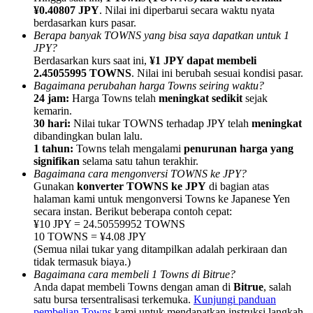
¥0.40807 JPY
. Nilai ini diperbarui secara waktu nyata
berdasarkan kurs pasar.
Berapa banyak TOWNS yang bisa saya dapatkan untuk 1
JPY?
Berdasarkan kurs saat ini,
¥1 JPY dapat membeli
2.45055995 TOWNS
. Nilai ini berubah sesuai kondisi pasar.
Referensi
Bagaimana perubahan harga Towns seiring waktu?
24 jam:
Harga Towns telah
meningkat sedikit
sejak
Undang teman untuk mendapatkan imbalan tunai
kemarin.
30 hari:
Nilai tukar TOWNS terhadap JPY telah
meningkat
BTC Welcome Rewards
dibandingkan bulan lalu.
1 tahun:
Towns telah mengalami
penurunan harga yang
signifikan
selama satu tahun terakhir.
Bagaimana cara mengonversi TOWNS ke JPY?
Gunakan
konverter TOWNS ke JPY
di bagian atas
halaman kami untuk mengonversi Towns ke Japanese Yen
secara instan. Berikut beberapa contoh cepat:
¥10 JPY = 24.50559952 TOWNS
10 TOWNS = ¥4.08 JPY
(Semua nilai tukar yang ditampilkan adalah perkiraan dan
tidak termasuk biaya.)
Bagaimana cara membeli 1 Towns di Bitrue?
Anda dapat membeli Towns dengan aman di
Bitrue
, salah
BTC Welcome Rewards
satu bursa tersentralisasi terkemuka.
Kunjungi panduan
pembelian Towns
kami untuk mendapatkan instruksi langkah