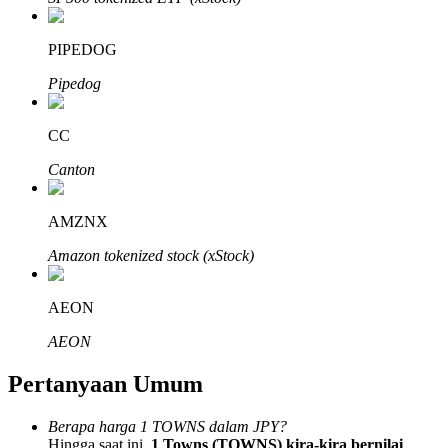
PIPEDOG
Pipedog
Mitra Bitrue
CC
Canton
AMZNX
Amazon tokenized stock (xStock)
AEON
Afiliasi Bitrue
AEON
Hingga 65% Komisi!
Pertanyaan Umum
Berapa harga 1 TOWNS dalam JPY?
Hingga saat ini,
1 Towns (TOWNS) kira-kira bernilai