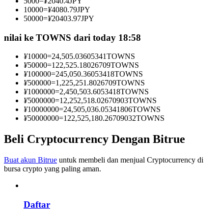
5000
=
¥
2040.4
JPY
Menjadi Pedagang Salinan
10000
=
¥
4080.79
JPY
50000
=
¥
20403.97
JPY
Nikmati pembagian keuntungan dan komisi copy trading
nilai ke TOWNS dari today 18:58
¥
10000
=
24,505.03605341
TOWNS
¥
50000
=
122,525.18026709
TOWNS
¥
100000
=
245,050.36053418
TOWNS
¥
500000
=
1,225,251.8026709
TOWNS
¥
1000000
=
2,450,503.6053418
TOWNS
¥
5000000
=
12,252,518.02670903
TOWNS
¥
10000000
=
24,505,036.05341806
TOWNS
¥
50000000
=
122,525,180.26709032
TOWNS
Informasi
Beli Cryptocurrency Dengan Bitrue
Analisis data besar termasuk info perdagangan, dll.
Buat akun Bitrue
untuk membeli dan menjual Cryptocurrency di
bursa crypto yang paling aman.
Daftar