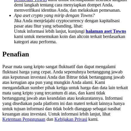
Deposit & Trade BTC to Share 25000 USDT prize pool!
demi langkah tentang cara menyiapkan dompet Anda,
memverifikasi identitas Anda, dan melakukan pemesanan.
Apa aset crypto yang mirip dengan Towns?
Jika Anda menjelajahi cryptocurrency dengan kapitalisasi
pasar atau fitur yang sebanding, lihat:
Deposit CASHCAT & Win
Untuk informasi lebih lanjut, kunjungi
halaman aset Towns
kami untuk menemukan koin dan altcoin terkait berdasarkan
Share 500000 CASHCAT prize pool
kategori atau performa.
Penafian
Exclusive for BitMart Users
Pasar mata uang kripto sangat fluktuatif dan dapat mengalami
fluktuasi harga yang cepat. Anda sepenuhnya bertanggung jawab
Register & Trade to Win 500,000 USDT
atas keputusan investasi Anda dan Bitrue tidak bertanggung jawab
atas kerugian apa pun yang mungkin Anda alami. Kami
mengandalkan sumber pihak ketiga untuk harga dan data lain terkait
mata uang kripto yang tercantum di atas, dan kami tidak
Precious Metals Trading Carnival
bertanggung jawab atas keandalan atau keakuratannya. Informasi
yang disediakan pada platform ini dan materi terkait lainnya hanya
Trade Gold & Silver · 33,333 USDT Bonus
untuk tujuan informasi dan tidak boleh dianggap sebagai nasihat
keuangan atau investasi. Untuk informasi lebih lanjut, lihat
Ketentuan Penggunaan
dan
Kebijakan Privasi
kami.