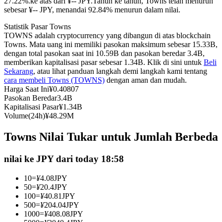
27.22%.ke atas dari ¥-- JPY.
Tahun ke tahun, Towns telah menurun
sebesar ¥-- JPY, menandai 92.84% menurun dalam nilai.
Kontrak berjangka menggunakan USDC sebagai jaminannya
Statistik Pasar Towns
TOWNS adalah cryptocurrency yang dibangun di atas blockchain
Towns. Mata uang ini memiliki pasokan maksimum sebesar 15.33B,
dengan total pasokan saat ini 10.59B dan pasokan beredar 3.4B,
memberikan kapitalisasi pasar sebesar 1.34B. Klik di sini untuk
Beli
Sekarang
, atau lihat panduan langkah demi langkah kami tentang
cara membeli Towns (TOWNS)
dengan aman dan mudah.
Harga Saat Ini
¥
0.40807
Pasokan Beredar
3.4B
Kapitalisasi Pasar
¥
1.34B
Copy Trading
Volume(24h)
¥
48.29M
Bergabunglah dengan pedagang top
Towns Nilai Tukar untuk Jumlah Berbeda
nilai ke JPY dari today 18:58
10
=
¥
4.08
JPY
50
=
¥
20.4
JPY
100
=
¥
40.81
JPY
500
=
¥
204.04
JPY
1000
=
¥
408.08
JPY