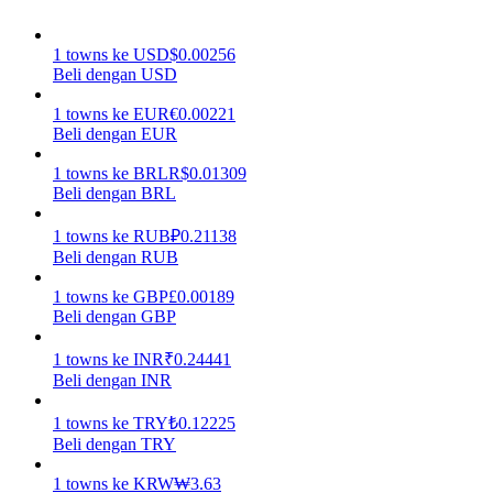
Menghasilkan
1
towns
ke
USD
$
0.00256
Beli dengan USD
1
towns
ke
EUR
€
0.00221
Beli dengan EUR
1
towns
ke
BRL
R$
0.01309
Beli dengan BRL
1
towns
ke
RUB
₽
0.21138
Beli dengan RUB
Babi Kekuatan
1
towns
ke
GBP
£
0.00189
Dapatkan imbalan kompetitif setiap hari
Beli dengan GBP
1
towns
ke
INR
₹
0.24441
Beli dengan INR
1
towns
ke
TRY
₺
0.12225
Beli dengan TRY
1
towns
ke
KRW
₩
3.63