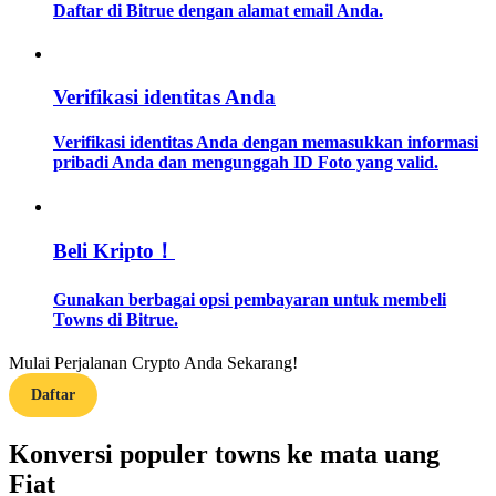
Daftar di Bitrue dengan alamat email Anda.
Memandu
Panduan Pemula Berjangka
Verifikasi identitas Anda
Verifikasi identitas Anda dengan memasukkan informasi
pribadi Anda dan mengunggah ID Foto yang valid.
Beli Kripto！
Gunakan berbagai opsi pembayaran untuk membeli
Strategi perdagangan
Towns di Bitrue.
Pelajari cara untuk tetap menghasilkan keuntungan
Mulai Perjalanan Crypto Anda Sekarang!
Daftar
Konversi populer towns ke mata uang
Fiat