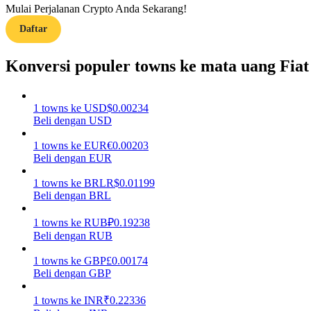
Mulai Perjalanan Crypto Anda Sekarang!
Daftar
Memandu
Panduan Pemula Berjangka
Konversi populer towns ke mata uang Fiat
1
towns
ke
USD
$
0.00234
Beli dengan USD
1
towns
ke
EUR
€
0.00203
Beli dengan EUR
1
towns
ke
BRL
R$
0.01199
Beli dengan BRL
Strategi perdagangan
Pelajari cara untuk tetap menghasilkan keuntungan
1
towns
ke
RUB
₽
0.19238
Beli dengan RUB
1
towns
ke
GBP
£
0.00174
Beli dengan GBP
1
towns
ke
INR
₹
0.22336