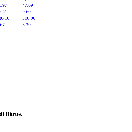
1.97
47.69
6.51
9.60
26.10
306.06
.67
3.30
 di
Bitrue
.