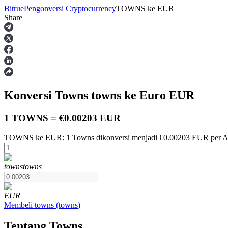
Bitrue
Pengonversi Cryptocurrency
TOWNS
ke
EUR
Share
Berjangka
Konversi Towns
towns
ke Euro
EUR
1 TOWNS = €0.00203 EUR
TOWNS ke EUR: 1 Towns dikonversi menjadi €0.00203 EUR per Au
USDT Berjangka
towns
towns
Kontrak berjangka menggunakan USDT sebagai jaminannya
EUR
Membeli
towns
(
towns
)
Tentang Towns