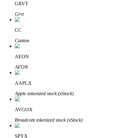
GRVT
Grvt
Penguncian BTR
Investasi eksklusif untuk pemegang BTR
CC
Canton
AEON
AEON
AAPLX
Pinjaman
Apple tokenized stock (xStock)
Layanan pinjaman yang didukung Crypto
AVGOX
Broadcom tokenized stock (xStock)
SPYX