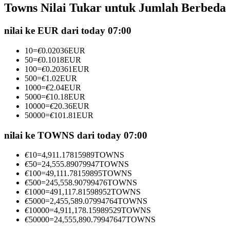
Towns Nilai Tukar untuk Jumlah Berbeda
Kontrak berjangka menggunakan USDC sebagai jaminannya
nilai ke EUR dari today 07:00
10
=
€
0.02036
EUR
50
=
€
0.1018
EUR
100
=
€
0.20361
EUR
500
=
€
1.02
EUR
1000
=
€
2.04
EUR
5000
=
€
10.18
EUR
10000
=
€
20.36
EUR
50000
=
€
101.81
EUR
Copy Trading
Bergabunglah dengan pedagang top
nilai ke TOWNS dari today 07:00
€
10
=
4,911.17815989
TOWNS
€
50
=
24,555.89079947
TOWNS
€
100
=
49,111.78159895
TOWNS
€
500
=
245,558.90799476
TOWNS
€
1000
=
491,117.81598952
TOWNS
€
5000
=
2,455,589.07994764
TOWNS
€
10000
=
4,911,178.15989529
TOWNS
€
50000
=
24,555,890.79947647
TOWNS