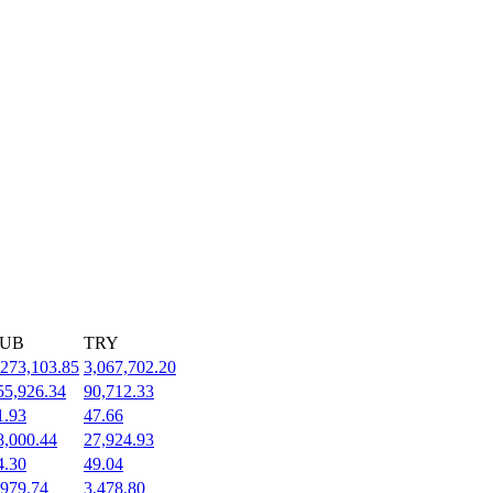
UB
TRY
,273,103.85
3,067,702.20
55,926.34
90,712.33
1.93
47.66
8,000.44
27,924.93
4.30
49.04
,979.74
3,478.80