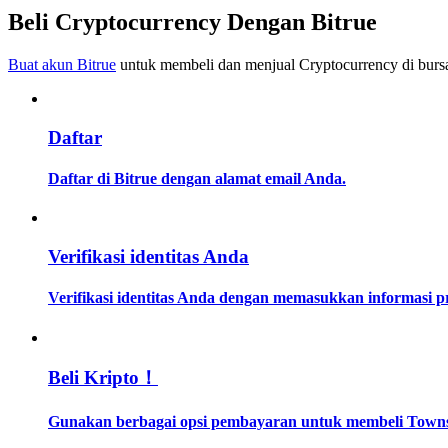
Menjadi Pedagang Salinan
Beli Cryptocurrency Dengan Bitrue
Nikmati pembagian keuntungan dan komisi copy trading
Buat akun Bitrue
untuk membeli dan menjual Cryptocurrency di bursa
Daftar
Daftar di Bitrue dengan alamat email Anda.
Informasi
Verifikasi identitas Anda
Analisis data besar termasuk info perdagangan, dll.
Verifikasi identitas Anda dengan memasukkan informasi 
Beli Kripto！
Gunakan berbagai opsi pembayaran untuk membeli Towns 