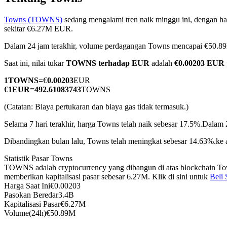
Towns (TOWNS)
sedang mengalami tren naik minggu ini, dengan har
sekitar €6.27M EUR.
Dalam 24 jam terakhir, volume perdagangan Towns mencapai €50.
COIN-M Berjangka
Saat ini, nilai tukar
TOWNS terhadap EUR
adalah
€0.00203 EUR
Mata Uang Kripto Berjangka
1
TOWNS
=
€
0.00203
EUR
€
1
EUR
=
492.61083743
TOWNS
TradFi
(Catatan: Biaya pertukaran dan biaya gas tidak termasuk.)
Derivatif saham, forex, logam mulia, dan komoditas
Selama 7 hari terakhir, harga Towns telah naik sebesar 17.5%.
Dalam 2
Dibandingkan bulan lalu, Towns telah meningkat sebesar 14.63%.ke a
Statistik Pasar Towns
TOWNS adalah cryptocurrency yang dibangun di atas blockchain Tow
memberikan kapitalisasi pasar sebesar 6.27M. Klik di sini untuk
Beli
Harga Saat Ini
€
0.00203
Pasokan Beredar
3.4B
Kapitalisasi Pasar
€
6.27M
Volume(24h)
€
50.89M
USDC Berjangka