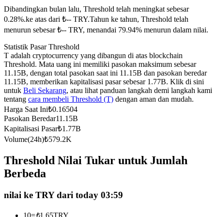
Dibandingkan bulan lalu, Threshold telah meningkat sebesar
Kontrak berjangka menggunakan USDC sebagai jaminannya
0.28%.ke atas dari ₺-- TRY.
Tahun ke tahun, Threshold telah
menurun sebesar ₺-- TRY, menandai 79.94% menurun dalam nilai.
Statistik Pasar Threshold
T adalah cryptocurrency yang dibangun di atas blockchain
Threshold. Mata uang ini memiliki pasokan maksimum sebesar
11.15B, dengan total pasokan saat ini 11.15B dan pasokan beredar
11.15B, memberikan kapitalisasi pasar sebesar 1.77B. Klik di sini
untuk
Beli Sekarang
, atau lihat panduan langkah demi langkah kami
tentang
cara membeli Threshold (T)
dengan aman dan mudah.
Copy Trading
Harga Saat Ini
₺
0.16504
Pasokan Beredar
11.15B
Bergabunglah dengan pedagang top
Kapitalisasi Pasar
₺
1.77B
Volume(24h)
₺
579.2K
Threshold Nilai Tukar untuk Jumlah
Berbeda
nilai ke TRY dari today 03:59
10
=
₺
1.65
TRY