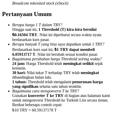
Broadcom tokenized stock (xStock)
Pertanyaan Umum
Berapa harga 1 T dalam TRY?
Referensi
Hingga saat ini,
1 Threshold (T) kira-kira bernilai
₺0.16504 TRY
. Nilai ini diperbarui secara waktu nyata
Undang teman untuk mendapatkan imbalan tunai
berdasarkan kurs pasar.
Berapa banyak T yang bisa saya dapatkan untuk 1 TRY?
Deposit CASHCAT & Win
Berdasarkan kurs saat ini,
₺1 TRY dapat membeli
6.05913717 T
. Nilai ini berubah sesuai kondisi pasar.
Bagaimana perubahan harga Threshold seiring waktu?
24 jam:
Harga Threshold telah
meningkat sedikit
sejak
kemarin.
30 hari:
Nilai tukar T terhadap TRY telah
meningkat
dibandingkan bulan lalu.
1 tahun:
Threshold telah mengalami
penurunan harga
yang signifikan
selama satu tahun terakhir.
Bagaimana cara mengonversi T ke TRY?
Gunakan
konverter T ke TRY
di bagian atas halaman kami
untuk mengonversi Threshold ke Turkish Lira secara instan.
Berikut beberapa contoh cepat:
Deposit CASHCAT & Win
₺10 TRY = 60.59137178 T