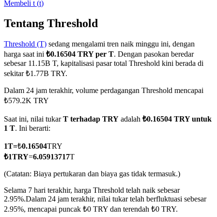
Membeli
t
(
t
)
Tentang Threshold
Threshold (T)
sedang mengalami tren naik minggu ini, dengan
COIN-M Berjangka
harga saat ini
₺0.16504 TRY per T
. Dengan pasokan beredar
Mata Uang Kripto Berjangka
sebesar 11.15B T, kapitalisasi pasar total Threshold kini berada di
sekitar ₺1.77B TRY.
Dalam 24 jam terakhir, volume perdagangan Threshold mencapai
TradFi
₺579.2K TRY
Derivatif saham, forex, logam mulia, dan komoditas
Saat ini, nilai tukar
T terhadap TRY
adalah
₺0.16504 TRY untuk
1 T
. Ini berarti:
1
T
=
₺
0.16504
TRY
₺
1
TRY
=
6.05913717
T
(Catatan: Biaya pertukaran dan biaya gas tidak termasuk.)
Selama 7 hari terakhir, harga Threshold telah naik sebesar
2.95%.
Dalam 24 jam terakhir, nilai tukar telah berfluktuasi sebesar
2.95%, mencapai puncak ₺0 TRY dan terendah ₺0 TRY.
USDC Berjangka