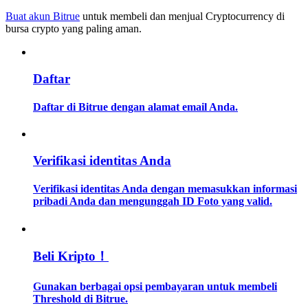
Buat akun Bitrue
untuk membeli dan menjual Cryptocurrency di
bursa crypto yang paling aman.
Memandu
Panduan Pemula Berjangka
Daftar
Daftar di Bitrue dengan alamat email Anda.
Verifikasi identitas Anda
Verifikasi identitas Anda dengan memasukkan informasi
Strategi perdagangan
pribadi Anda dan mengunggah ID Foto yang valid.
Pelajari cara untuk tetap menghasilkan keuntungan
Beli Kripto！
Gunakan berbagai opsi pembayaran untuk membeli
Threshold di Bitrue.