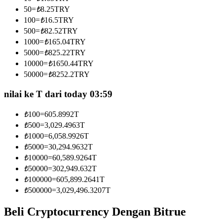
Menjadi Pedagang Salinan
50
=
₺
8.25
TRY
100
=
₺
16.5
TRY
Nikmati pembagian keuntungan dan komisi copy trading
500
=
₺
82.52
TRY
1000
=
₺
165.04
TRY
5000
=
₺
825.22
TRY
10000
=
₺
1650.44
TRY
50000
=
₺
8252.2
TRY
nilai ke T dari today 03:59
₺
100
=
605.8992
T
Informasi
₺
500
=
3,029.4963
T
₺
1000
=
6,058.9926
T
Analisis data besar termasuk info perdagangan, dll.
₺
5000
=
30,294.9632
T
₺
10000
=
60,589.9264
T
₺
50000
=
302,949.632
T
₺
100000
=
605,899.2641
T
₺
500000
=
3,029,496.3207
T
Beli Cryptocurrency Dengan Bitrue