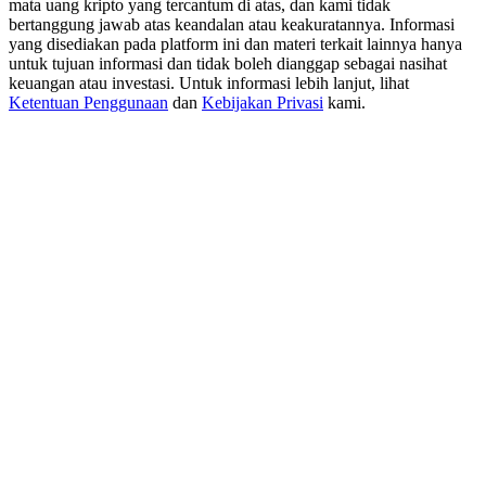
mata uang kripto yang tercantum di atas, dan kami tidak
New Listing Futures Fest
bertanggung jawab atas keandalan atau keakuratannya. Informasi
Trade New Futures, Win 200,000 USDT
yang disediakan pada platform ini dan materi terkait lainnya hanya
untuk tujuan informasi dan tidak boleh dianggap sebagai nasihat
keuangan atau investasi. Untuk informasi lebih lanjut, lihat
Ketentuan Penggunaan
dan
Kebijakan Privasi
kami.
Crypto World Cup 2026: Grand Finale
77,777+3k Rewards
Lebih Banyak Acara
Menangkan Hadiah dan Hadiah Eksklusif
Pusat Hadiah