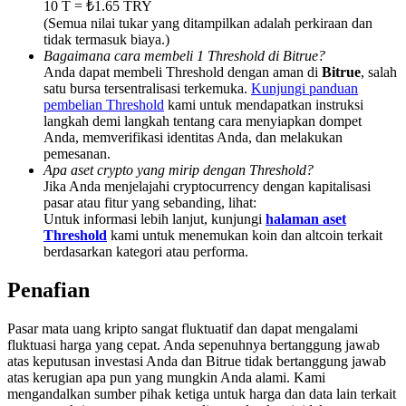
10 T = ₺1.65 TRY
Share 500000 CASHCAT prize pool
(Semua nilai tukar yang ditampilkan adalah perkiraan dan
tidak termasuk biaya.)
Bagaimana cara membeli 1 Threshold di Bitrue?
Anda dapat membeli Threshold dengan aman di
Bitrue
, salah
Exclusive for BitMart Users
satu bursa tersentralisasi terkemuka.
Kunjungi panduan
pembelian Threshold
kami untuk mendapatkan instruksi
Register & Trade to Win 500,000 USDT
langkah demi langkah tentang cara menyiapkan dompet
Anda, memverifikasi identitas Anda, dan melakukan
pemesanan.
Apa aset crypto yang mirip dengan Threshold?
Jika Anda menjelajahi cryptocurrency dengan kapitalisasi
Precious Metals Trading Carnival
pasar atau fitur yang sebanding, lihat:
Untuk informasi lebih lanjut, kunjungi
halaman aset
Trade Gold & Silver · 33,333 USDT Bonus
Threshold
kami untuk menemukan koin dan altcoin terkait
berdasarkan kategori atau performa.
Penafian
USDT New User Exclusive 10% APR
Pasar mata uang kripto sangat fluktuatif dan dapat mengalami
USDT Flexible Staking | Daily Rewards
fluktuasi harga yang cepat. Anda sepenuhnya bertanggung jawab
atas keputusan investasi Anda dan Bitrue tidak bertanggung jawab
atas kerugian apa pun yang mungkin Anda alami. Kami
mengandalkan sumber pihak ketiga untuk harga dan data lain terkait