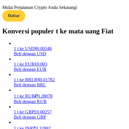
Mulai Perjalanan Crypto Anda Sekarang!
Menghasilkan
Daftar
Konversi populer t ke mata uang Fiat
1
t
ke
USD
$
0.00346
Beli dengan USD
1
t
ke
EUR
€
0.003
Beli dengan EUR
Babi Kekuatan
1
t
ke
BRL
R$
0.01782
Dapatkan imbalan kompetitif setiap hari
Beli dengan BRL
1
t
ke
RUB
₽
0.28078
Beli dengan RUB
1
t
ke
GBP
£
0.00257
Beli dengan GBP
1
t
ke
INR
₹
0.32992