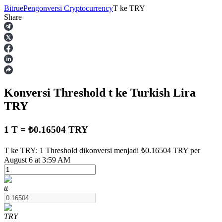
Bitrue
Pengonversi Cryptocurrency
T
ke
TRY
Share
Berjangka
Konversi Threshold
t
ke Turkish Lira
TRY
1 T = ₺0.16504 TRY
USDT Berjangka
T ke TRY: 1 Threshold dikonversi menjadi ₺0.16504 TRY per
August 6 at 3:59 AM
Kontrak berjangka menggunakan USDT sebagai jaminannya
t
t
TRY