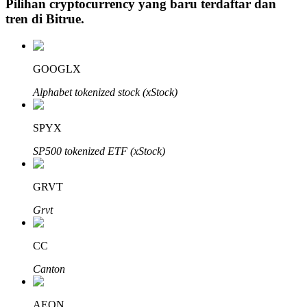
Pilihan cryptocurrency yang baru terdaftar dan
tren di
Bitrue
.
Investasi Otomatis
GOOGLX
Raih keuntungan jangka panjang dan kepentingan fleksibel
Alphabet tokenized stock (xStock)
SPYX
SP500 tokenized ETF (xStock)
GRVT
Grvt
Pelajari Staking
CC
Pelajari tentang mendapatkan penghasilan pasif
Canton
Bitrue
AI
AEON