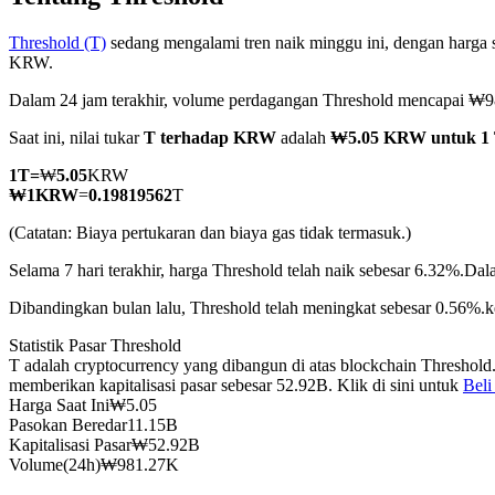
Threshold (T)
sedang mengalami tren naik minggu ini, dengan harga s
KRW.
Dalam 24 jam terakhir, volume perdagangan Threshold mencapai
COIN-M Berjangka
Saat ini, nilai tukar
T terhadap KRW
adalah
₩5.05 KRW untuk 1
Mata Uang Kripto Berjangka
1
T
=
₩
5.05
KRW
₩
1
KRW
=
0.19819562
T
TradFi
(Catatan: Biaya pertukaran dan biaya gas tidak termasuk.)
Derivatif saham, forex, logam mulia, dan komoditas
Selama 7 hari terakhir, harga Threshold telah naik sebesar 6.32%.
Dala
Dibandingkan bulan lalu, Threshold telah meningkat sebesar 0.56%.
Statistik Pasar Threshold
T adalah cryptocurrency yang dibangun di atas blockchain Threshold
memberikan kapitalisasi pasar sebesar 52.92B. Klik di sini untuk
Beli
Harga Saat Ini
₩
5.05
Pasokan Beredar
11.15B
Kapitalisasi Pasar
₩
52.92B
Volume(24h)
₩
981.27K
USDC Berjangka