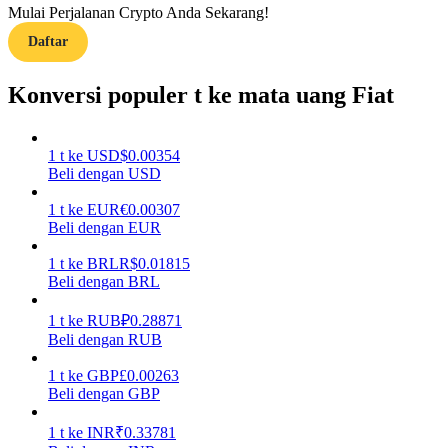
Mulai Perjalanan Crypto Anda Sekarang!
Daftar
Memandu
Panduan Pemula Berjangka
Konversi populer t ke mata uang Fiat
1
t
ke
USD
$
0.00354
Beli dengan USD
1
t
ke
EUR
€
0.00307
Beli dengan EUR
1
t
ke
BRL
R$
0.01815
Beli dengan BRL
Strategi perdagangan
Pelajari cara untuk tetap menghasilkan keuntungan
1
t
ke
RUB
₽
0.28871
Beli dengan RUB
1
t
ke
GBP
£
0.00263
Beli dengan GBP
1
t
ke
INR
₹
0.33781