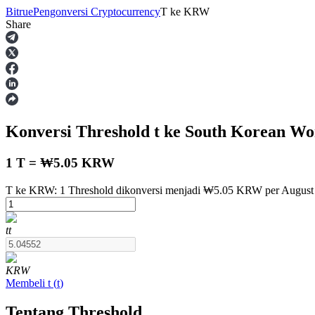
Bitrue
Pengonversi Cryptocurrency
T
ke
KRW
Share
Berjangka
Konversi Threshold
t
ke South Korean W
1 T = ₩5.05 KRW
T ke KRW: 1 Threshold dikonversi menjadi ₩5.05 KRW per August 
USDT Berjangka
t
t
Kontrak berjangka menggunakan USDT sebagai jaminannya
KRW
Membeli
t
(
t
)
Tentang Threshold