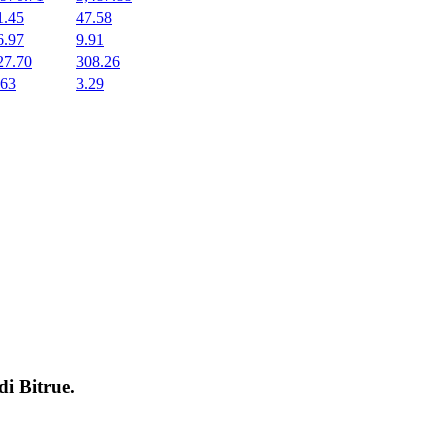
1.45
47.58
6.97
9.91
27.70
308.26
.63
3.29
 di
Bitrue
.