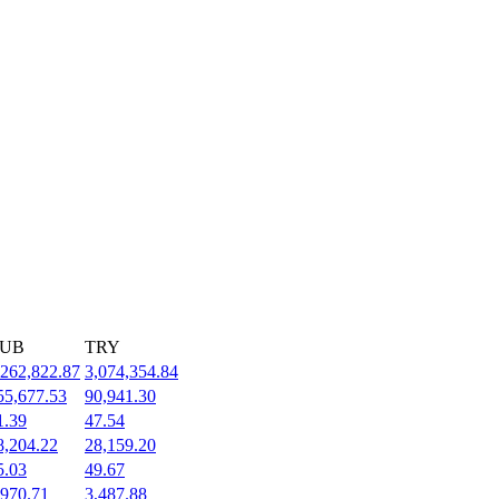
UB
TRY
,262,822.87
3,074,354.84
55,677.53
90,941.30
1.39
47.54
8,204.22
28,159.20
5.03
49.67
,970.71
3,487.88