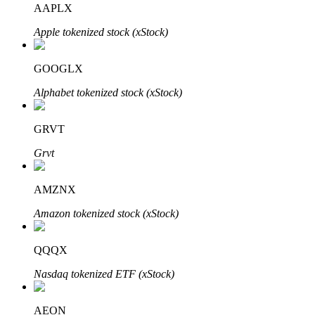
AAPLX
Apple tokenized stock (xStock)
Penguncian BTR
Investasi eksklusif untuk pemegang BTR
GOOGLX
Alphabet tokenized stock (xStock)
GRVT
Grvt
AMZNX
Pinjaman
Amazon tokenized stock (xStock)
Layanan pinjaman yang didukung Crypto
QQQX
Nasdaq tokenized ETF (xStock)
AEON