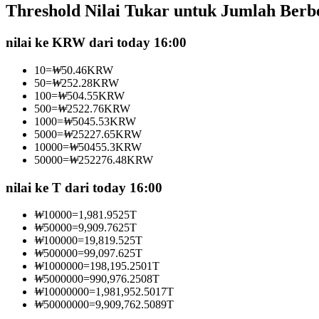
Threshold Nilai Tukar untuk Jumlah Berb
Kontrak berjangka menggunakan USDC sebagai jaminannya
nilai ke KRW dari today 16:00
10
=
₩
50.46
KRW
50
=
₩
252.28
KRW
100
=
₩
504.55
KRW
500
=
₩
2522.76
KRW
1000
=
₩
5045.53
KRW
5000
=
₩
25227.65
KRW
10000
=
₩
50455.3
KRW
50000
=
₩
252276.48
KRW
Copy Trading
Bergabunglah dengan pedagang top
nilai ke T dari today 16:00
₩
10000
=
1,981.9525
T
₩
50000
=
9,909.7625
T
₩
100000
=
19,819.525
T
₩
500000
=
99,097.625
T
₩
1000000
=
198,195.2501
T
₩
5000000
=
990,976.2508
T
₩
10000000
=
1,981,952.5017
T
₩
50000000
=
9,909,762.5089
T