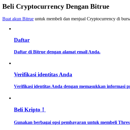
Menjadi Pedagang Salinan
Beli Cryptocurrency Dengan Bitrue
Nikmati pembagian keuntungan dan komisi copy trading
Buat akun Bitrue
untuk membeli dan menjual Cryptocurrency di bursa
Daftar
Daftar di Bitrue dengan alamat email Anda.
Informasi
Verifikasi identitas Anda
Analisis data besar termasuk info perdagangan, dll.
Verifikasi identitas Anda dengan memasukkan informasi 
Beli Kripto！
Gunakan berbagai opsi pembayaran untuk membeli Thresh