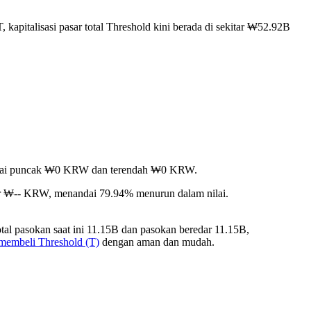
 kapitalisasi pasar total Threshold kini berada di sekitar ₩52.92B
encapai puncak ₩0 KRW dan terendah ₩0 KRW.
ar ₩-- KRW, menandai 79.94% menurun dalam nilai.
tal pasokan saat ini 11.15B dan pasokan beredar 11.15B,
 membeli Threshold (T)
dengan aman dan mudah.