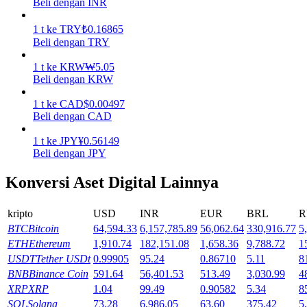
Beli dengan INR
Menghasilkan
1
t
ke
TRY
₺
0.16865
Beli dengan TRY
1
t
ke
KRW
₩
5.05
Beli dengan KRW
1
t
ke
CAD
$
0.00497
Beli dengan CAD
1
t
ke
JPY
¥
0.56149
Beli dengan JPY
Babi Kekuatan
Konversi Aset Digital Lainnya
Dapatkan imbalan kompetitif setiap hari
kripto
USD
INR
EUR
BRL
R
BTC
Bitcoin
64,594.33
6,157,785.89
56,062.64
330,916.77
5
ETH
Ethereum
1,910.74
182,151.08
1,658.36
9,788.72
1
USDT
Tether USDt
0.99905
95.24
0.86710
5.11
8
BNB
Binance Coin
591.64
56,401.53
513.49
3,030.99
4
XRP
XRP
1.04
99.49
0.90582
5.34
8
SOL
Solana
73.28
6,986.05
63.60
375.42
5