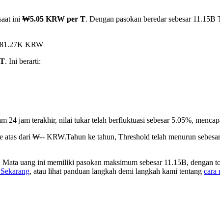
aat ini
₩5.05 KRW per T
. Dengan pasokan beredar sebesar 11.15B T,
 ₩981.27K KRW
 T
. Ini berarti:
m 24 jam terakhir, nilai tukar telah berfluktuasi sebesar 5.05%, m
ke atas dari ₩-- KRW.
Tahun ke tahun, Threshold telah menurun sebes
. Mata uang ini memiliki pasokan maksimum sebesar 11.15B, dengan to
 Sekarang
, atau lihat panduan langkah demi langkah kami tentang
cara