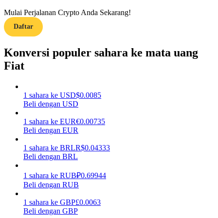
Mulai Perjalanan Crypto Anda Sekarang!
Menghasilkan
Daftar
Konversi populer sahara ke mata uang
Fiat
1
sahara
ke
USD
$
0.0085
Beli dengan USD
Babi Kekuatan
1
sahara
ke
EUR
€
0.00735
Beli dengan EUR
Dapatkan imbalan kompetitif setiap hari
1
sahara
ke
BRL
R$
0.04333
Beli dengan BRL
1
sahara
ke
RUB
₽
0.69944
Beli dengan RUB
1
sahara
ke
GBP
£
0.0063
Beli dengan GBP