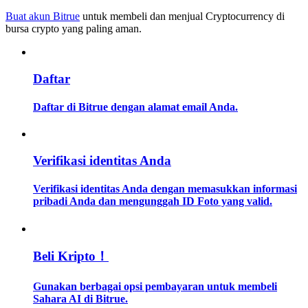
Buat akun Bitrue
untuk membeli dan menjual Cryptocurrency di
bursa crypto yang paling aman.
Memandu
Panduan Pemula Berjangka
Daftar
Daftar di Bitrue dengan alamat email Anda.
Verifikasi identitas Anda
Verifikasi identitas Anda dengan memasukkan informasi
Strategi perdagangan
pribadi Anda dan mengunggah ID Foto yang valid.
Pelajari cara untuk tetap menghasilkan keuntungan
Beli Kripto！
Gunakan berbagai opsi pembayaran untuk membeli
Sahara AI di Bitrue.