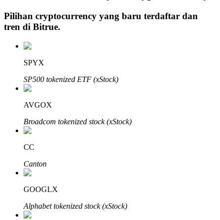
Pilihan cryptocurrency yang baru terdaftar dan
tren di
Bitrue
.
Investasi Otomatis
Raih keuntungan jangka panjang dan kepentingan fleksibel
SPYX
SP500 tokenized ETF (xStock)
AVGOX
Broadcom tokenized stock (xStock)
CC
Pelajari Staking
Canton
Pelajari tentang mendapatkan penghasilan pasif
GOOGLX
Bitrue
AI
Alphabet tokenized stock (xStock)