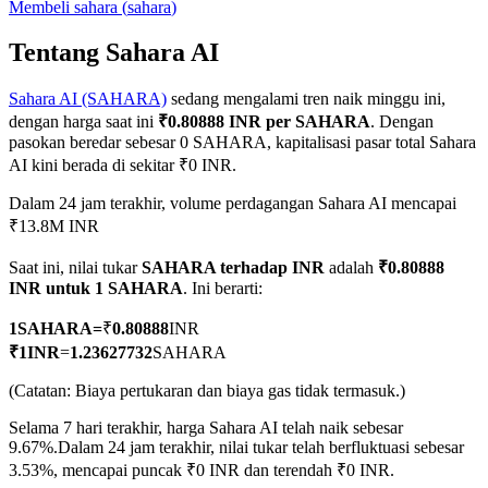
Membeli
sahara
(
sahara
)
Tentang Sahara AI
Sahara AI (SAHARA)
sedang mengalami tren naik minggu ini,
COIN-M Berjangka
dengan harga saat ini
₹0.80888 INR per SAHARA
. Dengan
Mata Uang Kripto Berjangka
pasokan beredar sebesar 0 SAHARA, kapitalisasi pasar total Sahara
AI kini berada di sekitar ₹0 INR.
Dalam 24 jam terakhir, volume perdagangan Sahara AI mencapai
TradFi
₹13.8M INR
Derivatif saham, forex, logam mulia, dan komoditas
Saat ini, nilai tukar
SAHARA terhadap INR
adalah
₹0.80888
INR untuk 1 SAHARA
. Ini berarti:
1
SAHARA
=
₹
0.80888
INR
₹
1
INR
=
1.23627732
SAHARA
(Catatan: Biaya pertukaran dan biaya gas tidak termasuk.)
Selama 7 hari terakhir, harga Sahara AI telah naik sebesar
9.67%.
Dalam 24 jam terakhir, nilai tukar telah berfluktuasi sebesar
3.53%, mencapai puncak ₹0 INR dan terendah ₹0 INR.
USDC Berjangka