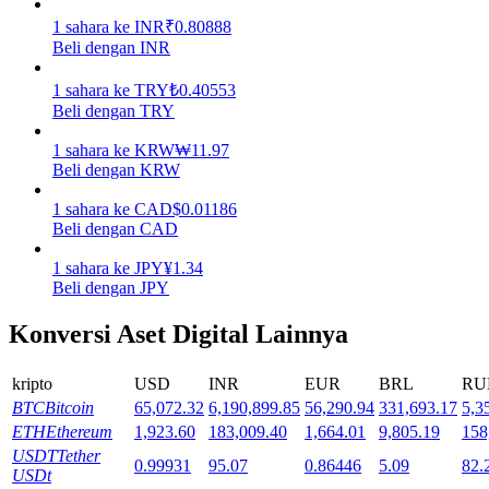
1
sahara
ke
INR
₹
0.80888
Mempertaruhkan
Beli dengan INR
Pengembalian tinggi & akses instan
1
sahara
ke
TRY
₺
0.40553
Beli dengan TRY
1
sahara
ke
KRW
₩
11.97
Beli dengan KRW
1
sahara
ke
CAD
$
0.01186
Beli dengan CAD
1
sahara
ke
JPY
¥
1.34
Beli dengan JPY
Launchpool
Konversi Aset Digital Lainnya
Staking fleksibel untuk mendapatkan token populer
kripto
USD
INR
EUR
BRL
RU
BTC
Bitcoin
65,072.32
6,190,899.85
56,290.94
331,693.17
5,3
ETH
Ethereum
1,923.60
183,009.40
1,664.01
9,805.19
158
USDT
Tether
0.99931
95.07
0.86446
5.09
82.
USDt