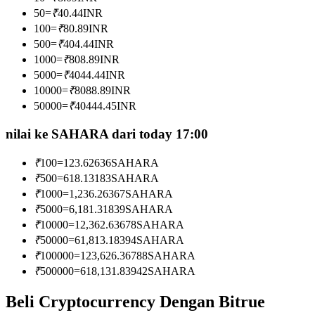
Menjadi Pedagang Salinan
50
=
₹
40.44
INR
100
=
₹
80.89
INR
Nikmati pembagian keuntungan dan komisi copy trading
500
=
₹
404.44
INR
1000
=
₹
808.89
INR
5000
=
₹
4044.44
INR
10000
=
₹
8088.89
INR
50000
=
₹
40444.45
INR
nilai ke SAHARA dari today 17:00
₹
100
=
123.62636
SAHARA
Informasi
₹
500
=
618.13183
SAHARA
₹
1000
=
1,236.26367
SAHARA
Analisis data besar termasuk info perdagangan, dll.
₹
5000
=
6,181.31839
SAHARA
₹
10000
=
12,362.63678
SAHARA
₹
50000
=
61,813.18394
SAHARA
₹
100000
=
123,626.36788
SAHARA
₹
500000
=
618,131.83942
SAHARA
Beli Cryptocurrency Dengan Bitrue