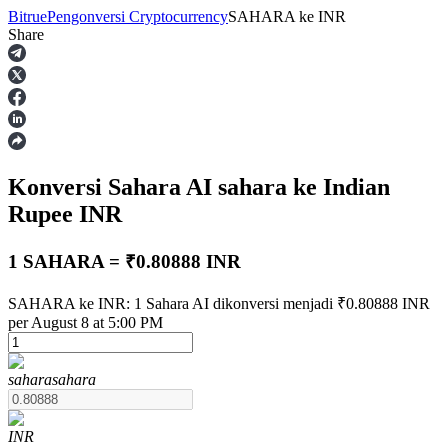
Bitrue
Pengonversi Cryptocurrency
SAHARA
ke
INR
Share
Berjangka
Konversi Sahara AI
sahara
ke Indian
Rupee
INR
1 SAHARA = ₹0.80888 INR
USDT Berjangka
SAHARA ke INR: 1 Sahara AI dikonversi menjadi ₹0.80888 INR
per August 8 at 5:00 PM
Kontrak berjangka menggunakan USDT sebagai jaminannya
sahara
sahara
INR