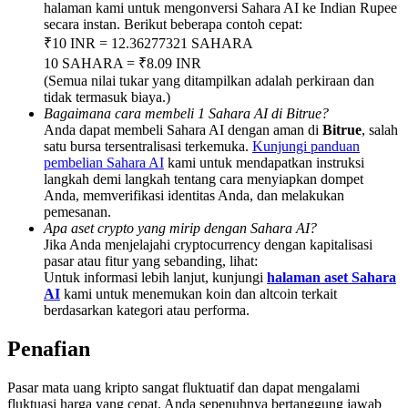
Deposit & Trade BTC to Share 25000 USDT prize pool!
halaman kami untuk mengonversi Sahara AI ke Indian Rupee
secara instan. Berikut beberapa contoh cepat:
₹10 INR = 12.36277321 SAHARA
10 SAHARA = ₹8.09 INR
(Semua nilai tukar yang ditampilkan adalah perkiraan dan
Deposit CASHCAT & Win
tidak termasuk biaya.)
Bagaimana cara membeli 1 Sahara AI di Bitrue?
Share 500000 CASHCAT prize pool
Anda dapat membeli Sahara AI dengan aman di
Bitrue
, salah
satu bursa tersentralisasi terkemuka.
Kunjungi panduan
pembelian Sahara AI
kami untuk mendapatkan instruksi
langkah demi langkah tentang cara menyiapkan dompet
Exclusive for BitMart Users
Anda, memverifikasi identitas Anda, dan melakukan
pemesanan.
Register & Trade to Win 500,000 USDT
Apa aset crypto yang mirip dengan Sahara AI?
Jika Anda menjelajahi cryptocurrency dengan kapitalisasi
pasar atau fitur yang sebanding, lihat:
Untuk informasi lebih lanjut, kunjungi
halaman aset Sahara
AI
kami untuk menemukan koin dan altcoin terkait
Precious Metals Trading Carnival
berdasarkan kategori atau performa.
Trade Gold & Silver · 33,333 USDT Bonus
Penafian
Pasar mata uang kripto sangat fluktuatif dan dapat mengalami
fluktuasi harga yang cepat. Anda sepenuhnya bertanggung jawab