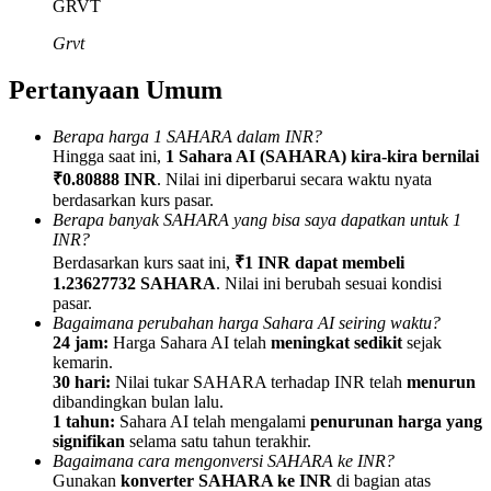
GRVT
Grvt
Pertanyaan Umum
Referensi
Berapa harga 1 SAHARA dalam INR?
Hingga saat ini,
1 Sahara AI (SAHARA) kira-kira bernilai
Undang teman untuk mendapatkan imbalan tunai
₹0.80888 INR
. Nilai ini diperbarui secara waktu nyata
BTC Welcome Rewards
berdasarkan kurs pasar.
Berapa banyak SAHARA yang bisa saya dapatkan untuk 1
INR?
Berdasarkan kurs saat ini,
₹1 INR dapat membeli
1.23627732 SAHARA
. Nilai ini berubah sesuai kondisi
pasar.
Bagaimana perubahan harga Sahara AI seiring waktu?
24 jam:
Harga Sahara AI telah
meningkat sedikit
sejak
kemarin.
30 hari:
Nilai tukar SAHARA terhadap INR telah
menurun
dibandingkan bulan lalu.
1 tahun:
Sahara AI telah mengalami
penurunan harga yang
signifikan
selama satu tahun terakhir.
Bagaimana cara mengonversi SAHARA ke INR?
BTC Welcome Rewards
Gunakan
konverter SAHARA ke INR
di bagian atas