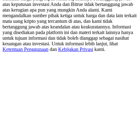
USDT New User Exclusive 10% APR
atas keputusan investasi Anda dan Bitrue tidak bertanggung jawab
atas kerugian apa pun yang mungkin Anda alami. Kami
USDT Flexible Staking | Daily Rewards
mengandalkan sumber pihak ketiga untuk harga dan data lain terkait
mata uang kripto yang tercantum di atas, dan kami tidak
bertanggung jawab atas keandalan atau keakuratannya. Informasi
yang disediakan pada platform ini dan materi terkait lainnya hanya
untuk tujuan informasi dan tidak boleh dianggap sebagai nasihat
BTC New User Exclusive: 6.5% APR
keuangan atau investasi. Untuk informasi lebih lanjut, lihat
Ketentuan Penggunaan
dan
Kebijakan Privasi
kami.
BTC Flexible Staking | Daily Rewards
Lebih Banyak Acara
Menangkan Hadiah dan Hadiah Eksklusif
Pusat Hadiah