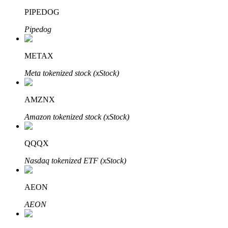
PIPEDOG
Pipedog
METAX
Mitra Bitrue
Meta tokenized stock (xStock)
AMZNX
Amazon tokenized stock (xStock)
QQQX
Nasdaq tokenized ETF (xStock)
Afiliasi Bitrue
Hingga 65% Komisi!
AEON
AEON