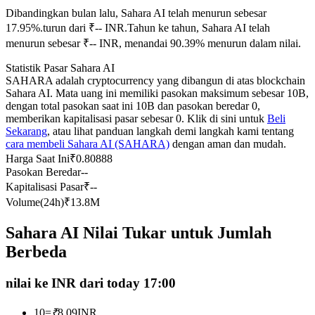
Dibandingkan bulan lalu, Sahara AI telah menurun sebesar
Kontrak berjangka menggunakan USDC sebagai jaminannya
17.95%.turun dari ₹-- INR.
Tahun ke tahun, Sahara AI telah
menurun sebesar ₹-- INR, menandai 90.39% menurun dalam nilai.
Statistik Pasar Sahara AI
SAHARA adalah cryptocurrency yang dibangun di atas blockchain
Sahara AI. Mata uang ini memiliki pasokan maksimum sebesar 10B,
dengan total pasokan saat ini 10B dan pasokan beredar 0,
memberikan kapitalisasi pasar sebesar 0. Klik di sini untuk
Beli
Sekarang
, atau lihat panduan langkah demi langkah kami tentang
cara membeli Sahara AI (SAHARA)
dengan aman dan mudah.
Copy Trading
Harga Saat Ini
₹
0.80888
Pasokan Beredar
--
Bergabunglah dengan pedagang top
Kapitalisasi Pasar
₹
--
Volume(24h)
₹
13.8M
Sahara AI Nilai Tukar untuk Jumlah
Berbeda
nilai ke INR dari today 17:00
10
=
₹
8.09
INR