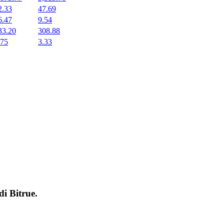
2.33
47.69
6.47
9.54
33.20
308.88
.75
3.33
 di
Bitrue
.