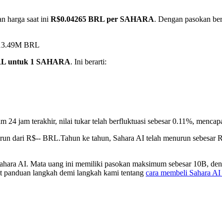
n harga saat ini
R$0.04265 BRL per SAHARA
. Dengan pasokan ber
R$13.49M BRL
RL untuk 1 SAHARA
. Ini berarti:
m 24 jam terakhir, nilai tukar telah berfluktuasi sebesar 0.11%, me
urun dari R$-- BRL.
Tahun ke tahun, Sahara AI telah menurun sebesar
hara AI. Mata uang ini memiliki pasokan maksimum sebesar 10B, deng
hat panduan langkah demi langkah kami tentang
cara membeli Sahara 