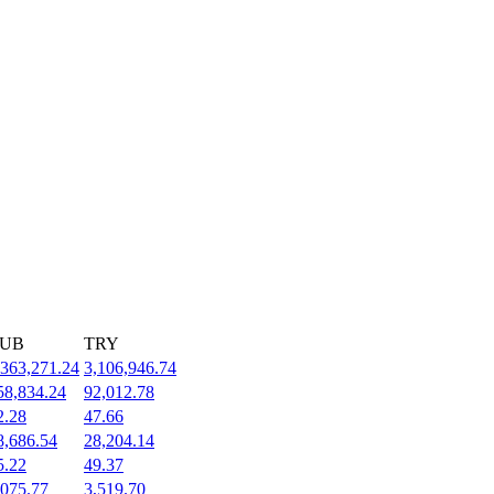
UB
TRY
,363,271.24
3,106,946.74
58,834.24
92,012.78
2.28
47.66
8,686.54
28,204.14
5.22
49.37
,075.77
3,519.70