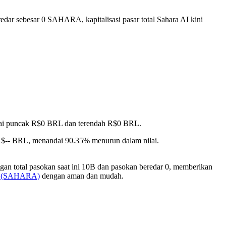
edar sebesar 0 SAHARA, kapitalisasi pasar total Sahara AI kini
ncapai puncak R$0 BRL dan terendah R$0 BRL.
 R$-- BRL, menandai 90.35% menurun dalam nilai.
an total pasokan saat ini 10B dan pasokan beredar 0, memberikan
AI (SAHARA)
dengan aman dan mudah.