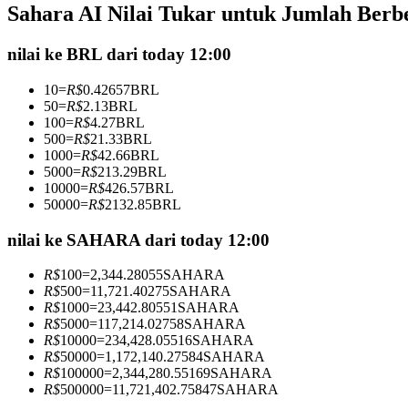
Sahara AI Nilai Tukar untuk Jumlah Berb
Kontrak berjangka menggunakan USDC sebagai jaminannya
nilai ke BRL dari today 12:00
10
=
R$
0.42657
BRL
50
=
R$
2.13
BRL
100
=
R$
4.27
BRL
500
=
R$
21.33
BRL
1000
=
R$
42.66
BRL
5000
=
R$
213.29
BRL
10000
=
R$
426.57
BRL
50000
=
R$
2132.85
BRL
Copy Trading
Bergabunglah dengan pedagang top
nilai ke SAHARA dari today 12:00
R$
100
=
2,344.28055
SAHARA
R$
500
=
11,721.40275
SAHARA
R$
1000
=
23,442.80551
SAHARA
R$
5000
=
117,214.02758
SAHARA
R$
10000
=
234,428.05516
SAHARA
R$
50000
=
1,172,140.27584
SAHARA
R$
100000
=
2,344,280.55169
SAHARA
R$
500000
=
11,721,402.75847
SAHARA