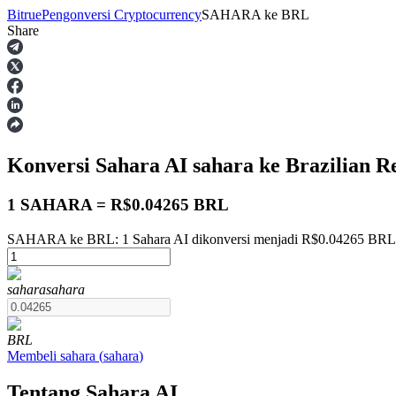
Bitrue
Pengonversi Cryptocurrency
SAHARA
ke
BRL
Share
Berjangka
Konversi Sahara AI
sahara
ke Brazilian R
1 SAHARA = R$0.04265 BRL
SAHARA ke BRL: 1 Sahara AI dikonversi menjadi R$0.04265 BRL 
USDT Berjangka
sahara
sahara
Kontrak berjangka menggunakan USDT sebagai jaminannya
BRL
Membeli
sahara
(
sahara
)
Tentang Sahara AI