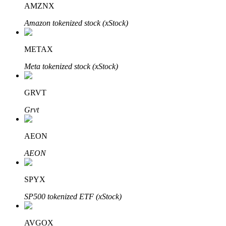
AMZNX
Amazon tokenized stock (xStock)
Penguncian BTR
Investasi eksklusif untuk pemegang BTR
METAX
Meta tokenized stock (xStock)
GRVT
Grvt
AEON
Pinjaman
AEON
Layanan pinjaman yang didukung Crypto
SPYX
SP500 tokenized ETF (xStock)
AVGOX