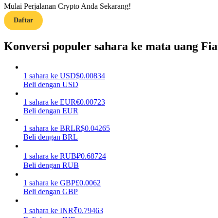
Mulai Perjalanan Crypto Anda Sekarang!
Daftar
Memandu
Panduan Pemula Berjangka
Konversi populer sahara ke mata uang Fia
1
sahara
ke
USD
$
0.00834
Beli dengan USD
1
sahara
ke
EUR
€
0.00723
Beli dengan EUR
1
sahara
ke
BRL
R$
0.04265
Beli dengan BRL
Strategi perdagangan
Pelajari cara untuk tetap menghasilkan keuntungan
1
sahara
ke
RUB
₽
0.68724
Beli dengan RUB
1
sahara
ke
GBP
£
0.0062
Beli dengan GBP
1
sahara
ke
INR
₹
0.79463