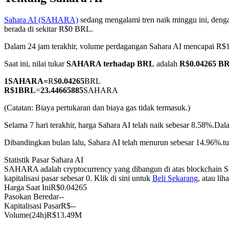
Sahara AI (SAHARA)
sedang mengalami tren naik minggu ini, denga
berada di sekitar R$0 BRL.
Dalam 24 jam terakhir, volume perdagangan Sahara AI mencapai 
COIN-M Berjangka
Saat ini, nilai tukar
SAHARA terhadap BRL
adalah
R$0.04265 B
Mata Uang Kripto Berjangka
1
SAHARA
=
R$
0.04265
BRL
R$
1
BRL
=
23.44665885
SAHARA
TradFi
(Catatan: Biaya pertukaran dan biaya gas tidak termasuk.)
Derivatif saham, forex, logam mulia, dan komoditas
Selama 7 hari terakhir, harga Sahara AI telah naik sebesar 8.58%.
Dala
Dibandingkan bulan lalu, Sahara AI telah menurun sebesar 14.96%.t
Statistik Pasar Sahara AI
SAHARA adalah cryptocurrency yang dibangun di atas blockchain Sa
kapitalisasi pasar sebesar 0. Klik di sini untuk
Beli Sekarang
, atau li
Harga Saat Ini
R$
0.04265
Pasokan Beredar
--
Kapitalisasi Pasar
R$
--
Volume(24h)
R$
13.49M
USDC Berjangka