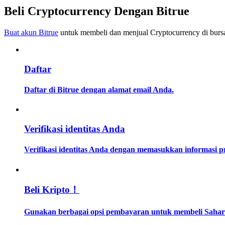
Menjadi Pedagang Salinan
Beli Cryptocurrency Dengan Bitrue
Nikmati pembagian keuntungan dan komisi copy trading
Buat akun Bitrue
untuk membeli dan menjual Cryptocurrency di bursa
Daftar
Daftar di Bitrue dengan alamat email Anda.
Informasi
Verifikasi identitas Anda
Analisis data besar termasuk info perdagangan, dll.
Verifikasi identitas Anda dengan memasukkan informasi 
Beli Kripto！
Gunakan berbagai opsi pembayaran untuk membeli Sahara