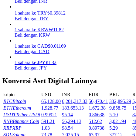
Beli dengan INR
Menghasilkan
1
sahara
ke
TRY
₺
0.39812
Beli dengan TRY
1
sahara
ke
KRW
₩
11.82
Beli dengan KRW
1
sahara
ke
CAD
$
0.01169
Beli dengan CAD
1
sahara
ke
JPY
¥
1.32
Beli dengan JPY
Babi Kekuatan
Konversi Aset Digital Lainnya
Dapatkan imbalan kompetitif setiap hari
kripto
USD
INR
EUR
BRL
R
BTC
Bitcoin
65,128.00
6,201,317.33
56,470.41
332,895.29
5
ETH
Ethereum
1,928.77
183,653.13
1,672.38
9,858.75
1
USDT
Tether USDt
0.99921
95.14
0.86638
5.10
8
BNB
Binance Coin
591.21
56,294.13
512.62
3,021.94
4
XRP
XRP
1.03
98.54
0.89738
5.29
8
SOL
Solana
73.78
7,025.15
63.97
377.12
6