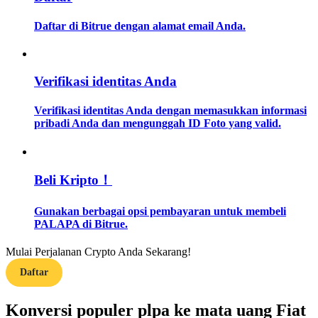
Daftar di Bitrue dengan alamat email Anda.
Memandu
Panduan Pemula Berjangka
Verifikasi identitas Anda
Verifikasi identitas Anda dengan memasukkan informasi
pribadi Anda dan mengunggah ID Foto yang valid.
Beli Kripto！
Strategi perdagangan
Gunakan berbagai opsi pembayaran untuk membeli
PALAPA di Bitrue.
Pelajari cara untuk tetap menghasilkan keuntungan
Mulai Perjalanan Crypto Anda Sekarang!
Daftar
Konversi populer plpa ke mata uang Fiat