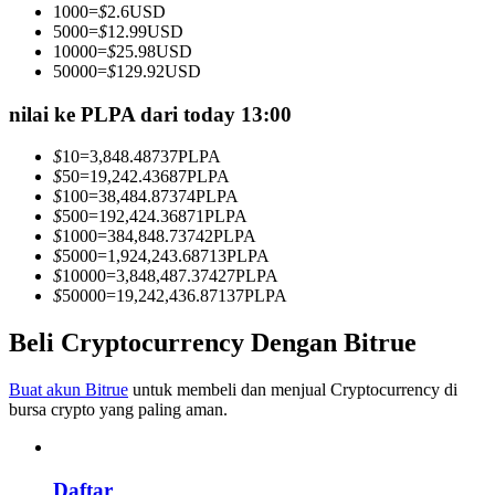
1000
=
$
2.6
USD
Menjadi Pedagang Salinan
5000
=
$
12.99
USD
10000
=
$
25.98
USD
Nikmati pembagian keuntungan dan komisi copy trading
50000
=
$
129.92
USD
nilai ke PLPA dari today 13:00
$
10
=
3,848.48737
PLPA
$
50
=
19,242.43687
PLPA
$
100
=
38,484.87374
PLPA
$
500
=
192,424.36871
PLPA
$
1000
=
384,848.73742
PLPA
$
5000
=
1,924,243.68713
PLPA
$
10000
=
3,848,487.37427
PLPA
Informasi
$
50000
=
19,242,436.87137
PLPA
Analisis data besar termasuk info perdagangan, dll.
Beli Cryptocurrency Dengan Bitrue
Buat akun Bitrue
untuk membeli dan menjual Cryptocurrency di
bursa crypto yang paling aman.
Daftar