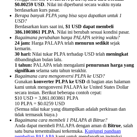
$0.00259 USD
. Nilai ini diperbarui secara waktu nyata
berdasarkan kurs pasar.
Berapa banyak PLPA yang bisa saya dapatkan untuk 1
USD?
Berdasarkan kurs saat ini,
$1 USD dapat membeli
386.1003861 PLPA
. Nilai ini berubah sesuai kondisi pasar.
Referensi
Bagaimana perubahan harga PALAPA seiring waktu?
24 jam:
Harga PALAPA telah
menurun sedikit
sejak
Undang teman untuk mendapatkan imbalan tunai
kemarin.
30 hari:
Nilai tukar PLPA terhadap USD telah
meningkat
BTC Welcome Rewards
dibandingkan bulan lalu.
1 tahun:
PALAPA telah mengalami
penurunan harga yang
signifikan
selama satu tahun terakhir.
Bagaimana cara mengonversi PLPA ke USD?
Gunakan
konverter PLPA ke USD
di bagian atas halaman
kami untuk mengonversi PALAPA ke United States Dollar
secara instan. Berikut beberapa contoh cepat:
$10 USD = 3,861.003861 PLPA
10 PLPA = $0.0259 USD
(Semua nilai tukar yang ditampilkan adalah perkiraan dan
tidak termasuk biaya.)
Bagaimana cara membeli 1 PALAPA di Bitrue?
Anda dapat membeli PALAPA dengan aman di
Bitrue
, salah
BTC Welcome Rewards
satu bursa tersentralisasi terkemuka.
Kunjungi panduan
pembelian PALAPA
kami untuk mendapatkan instruksi