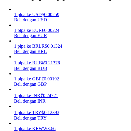
Menghasilkan
1
plpa
ke
USD
$
0.00259
Beli dengan USD
1
plpa
ke
EUR
€
0.00224
Beli dengan EUR
1
plpa
ke
BRL
R$
0.01324
Beli dengan BRL
1
plpa
ke
RUB
₽
0.21376
Beli dengan RUB
Babi Kekuatan
1
plpa
ke
GBP
£
0.00192
Dapatkan imbalan kompetitif setiap hari
Beli dengan GBP
1
plpa
ke
INR
₹
0.24721
Beli dengan INR
1
plpa
ke
TRY
₺
0.12393
Beli dengan TRY
1
plpa
ke
KRW
₩
3.66