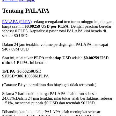
Tentang PALAPA
PALAPA (PLPA)
sedang mengalami tren turun minggu ini, dengan
COIN-M Berjangka
harga saat ini
$0.00259 USD per PLPA
. Dengan pasokan beredar
sebesar 0 PLPA, kapitalisasi pasar total PALAPA kini berada di
Mata Uang Kripto Berjangka
sekitar $0 USD.
Dalam 24 jam terakhir, volume perdagangan PALAPA mencapai
$407.09M USD
TradFi
Saat ini, nilai tukar
PLPA terhadap USD
adalah
$0.00259 USD
Derivatif saham, forex, logam mulia, dan komoditas
untuk 1 PLPA
. Ini berarti:
1
PLPA
=
$
0.00259
USD
$
1
USD
=
386.1003861
PLPA
(Catatan: Biaya pertukaran dan biaya gas tidak termasuk.)
Selama 7 hari terakhir, harga PALAPA telah turun sebesar
24.63%.
Dalam 24 jam terakhir, nilai tukar telah berfluktuasi sebesar
1.51%, mencapai puncak $0 USD dan terendah $0 USD.
Dibandingkan bulan lalu, PALAPA telah meningkat sebesar
USDC Berjangka