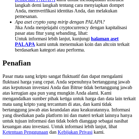
Deposit & Trade BTC to Share 25000 USDT prize pool!
langkah demi langkah tentang cara menyiapkan dompet
Anda, memverifikasi identitas Anda, dan melakukan
pemesanan.
Apa aset crypto yang mirip dengan PALAPA?
Jika Anda menjelajahi cryptocurrency dengan kapitalisasi
Deposit CASHCAT & Win
pasar atau fitur yang sebanding, lihat:
Untuk informasi lebih lanjut, kunjungi
halaman aset
Share 500000 CASHCAT prize pool
PALAPA
kami untuk menemukan koin dan altcoin terkait
berdasarkan kategori atau performa.
Penafian
Exclusive for BitMart Users
Pasar mata uang kripto sangat fluktuatif dan dapat mengalami
Register & Trade to Win 500,000 USDT
fluktuasi harga yang cepat. Anda sepenuhnya bertanggung jawab
atas keputusan investasi Anda dan Bitrue tidak bertanggung jawab
atas kerugian apa pun yang mungkin Anda alami. Kami
mengandalkan sumber pihak ketiga untuk harga dan data lain terkait
Precious Metals Trading Carnival
mata uang kripto yang tercantum di atas, dan kami tidak
bertanggung jawab atas keandalan atau keakuratannya. Informasi
Trade Gold & Silver · 33,333 USDT Bonus
yang disediakan pada platform ini dan materi terkait lainnya hanya
untuk tujuan informasi dan tidak boleh dianggap sebagai nasihat
keuangan atau investasi. Untuk informasi lebih lanjut, lihat
Ketentuan Penggunaan
dan
Kebijakan Privasi
kami.