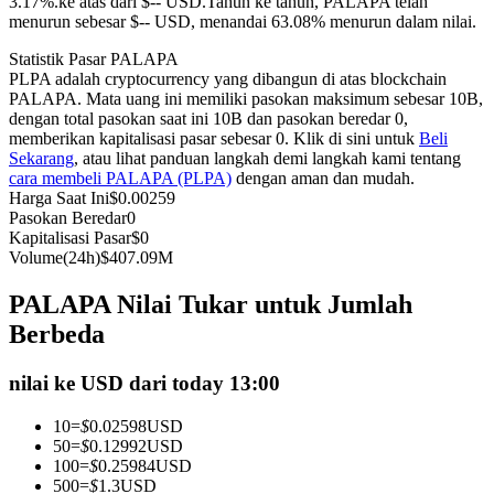
3.17%.ke atas dari $-- USD.
Tahun ke tahun, PALAPA telah
menurun sebesar $-- USD, menandai 63.08% menurun dalam nilai.
Kontrak berjangka menggunakan USDC sebagai jaminannya
Statistik Pasar PALAPA
PLPA adalah cryptocurrency yang dibangun di atas blockchain
PALAPA. Mata uang ini memiliki pasokan maksimum sebesar 10B,
dengan total pasokan saat ini 10B dan pasokan beredar 0,
memberikan kapitalisasi pasar sebesar 0. Klik di sini untuk
Beli
Sekarang
, atau lihat panduan langkah demi langkah kami tentang
cara membeli PALAPA (PLPA)
dengan aman dan mudah.
Harga Saat Ini
$
0.00259
Pasokan Beredar
0
Kapitalisasi Pasar
$
0
Copy Trading
Volume(24h)
$
407.09M
Bergabunglah dengan pedagang top
PALAPA Nilai Tukar untuk Jumlah
Berbeda
nilai ke USD dari today 13:00
10
=
$
0.02598
USD
50
=
$
0.12992
USD
100
=
$
0.25984
USD
500
=
$
1.3
USD