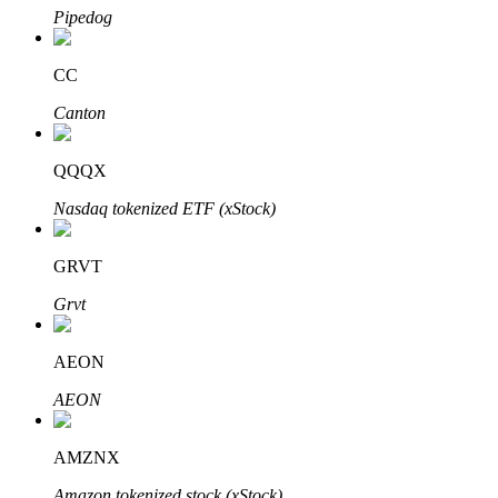
Pipedog
CC
Investasi Otomatis
Canton
Raih keuntungan jangka panjang dan kepentingan fleksibel
QQQX
Nasdaq tokenized ETF (xStock)
GRVT
Grvt
AEON
Pelajari Staking
AEON
Pelajari tentang mendapatkan penghasilan pasif
Bitrue
AI
AMZNX
Amazon tokenized stock (xStock)