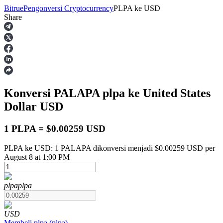
Bitrue
Pengonversi Cryptocurrency
PLPA
ke
USD
Share
Berjangka
Konversi PALAPA
plpa
ke United States
Dollar
USD
1 PLPA = $0.00259 USD
PLPA ke USD: 1 PALAPA dikonversi menjadi $0.00259 USD per
USDT Berjangka
August 8 at 1:00 PM
Kontrak berjangka menggunakan USDT sebagai jaminannya
plpa
plpa
USD
Membeli
plpa
(
plpa
)